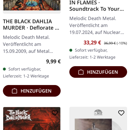
IN FLAMES ·
Soundtrack To Your
Escape |
Melodic Death Metal.
THE BLACK DAHLIA
TRANSPARENT
Veröffentlicht am
MURDER · Deflorate |
YELLOW 2LP
19.07.2024, auf Nuclear
CD
Melodic Death Metal.
Blast Records.
Verkaufspreis:
Regulärer Preis:
33,29 €
36,99 €
(-10%)
Veröffentlicht am
Transparent gelbes
Sofort verfügbar,
15.09.2009, auf Metal
Doppel-Vinyl im Gatefold-
Lieferzeit: 1-2 Werktage
Blade Records. CD im
Cover. Als die
Regulärer Preis:
9,99 €
Jewelcase. "Deflorate" von
schwedischen…
Sofort verfügbar,
HINZUFÜGEN
The Black Dahlia Murder
Lieferzeit: 1-2 Werktage
steht als…
HINZUFÜGEN