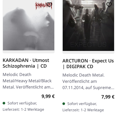
KARKADAN · Utmost
ARCTURON · Expect Us
Schizophrenia | CD
| DIGIPAK CD
Melodic Death
Melodic Death Metal.
Metal/Heavy Metal/Black
Veröffentlicht am
Metal. Veröffentlicht am
07.11.2014, auf Supreme
08.03.2004, auf Supreme
Chaos Records. CD im
Regulärer Preis:
9,99 €
Regulär
7,99 €
Chaos Records. CD im
Digipak. Arcturon liefern
Sofort verfügbar,
Sofort verfügbar,
Jewelcase mit 16-seitigem
mit „Expect Us" ein
Lieferzeit: 1-2 Werktage
Lieferzeit: 1-2 Werktage
Booklet.…
vernichtendes…