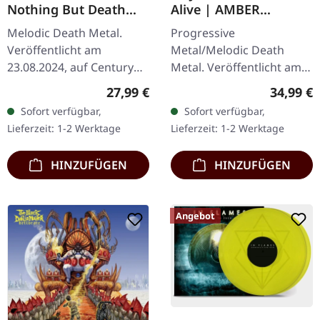
Nothing But Death
Alive | AMBER
Remains (Re-issue
MARBLED 2LP
Melodic Death Metal.
Progressive
2024) | TRANSPARENT
Veröffentlicht am
Metal/Melodic Death
BLUE LP
23.08.2024, auf Century
Metal. Veröffentlicht am
Media Records.
01.01.2018, auf Listenable
Regulärer Preis:
Reguläre
27,99 €
34,99 €
Transparent blaues Vinyl,
Records. Bernstein-
Sofort verfügbar,
Sofort verfügbar,
limitiert auf 500 Stück.
marmoriertes Doppel-
Lieferzeit: 1-2 Werktage
Lieferzeit: 1-2 Werktage
Edge of Sanity's…
Vinyl im Gatefold-Cover.…
HINZUFÜGEN
HINZUFÜGEN
Angebot