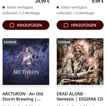
Regulärer Preis:
Regulär
24,99 €
9,99 €
27.03.2026, auf Supreme
Erstauflage als DigiPak!
Sofort verfügbar,
Sofort verfügbar,
Chaos Records.
Kristian "Kohle"
Lieferzeit: 1-2 Werktage
Lieferzeit: 1-2 Werktage
Schwarzes Vinyl mit
Kohlmannslehner,…
Insert. Zweite Auflage…
HINZUFÜGEN
HINZUFÜGEN
Limited
Limited
ARCTURON · An Old
DEAD ALONE ·
Storm Brewing |
Nemesis | DIGIPAK CD
DIGIPAK CD