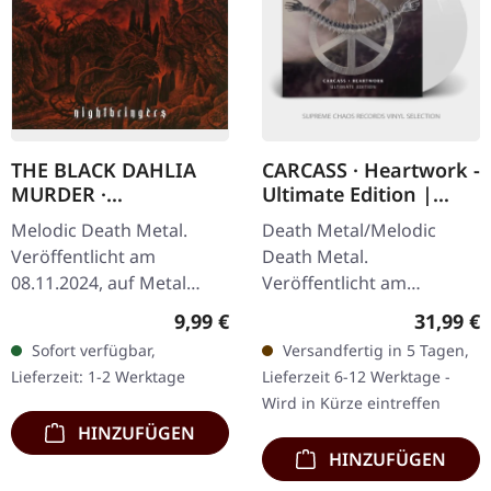
THE BLACK DAHLIA
CARCASS · Heartwork -
MURDER ·
Ultimate Edition |
Nightbringers | CD
WHITE 2LP
Melodic Death Metal.
Death Metal/Melodic
Veröffentlicht am
Death Metal.
08.11.2024, auf Metal
Veröffentlicht am
Blade Records. CD im
21.11.2025, auf Earache
Regulärer Preis:
Reguläre
9,99 €
31,99 €
Jewelcase.
Records. Weißes Doppel-
Sofort verfügbar,
Versandfertig in 5 Tagen,
"Nightbringers," das
Vinyl im Gatefold Cover.
Lieferzeit: 1-2 Werktage
Lieferzeit 6-12 Werktage -
achte Studioalbum von
Plastic Head exklusive…
Wird in Kürze eintreffen
The Black…
HINZUFÜGEN
HINZUFÜGEN