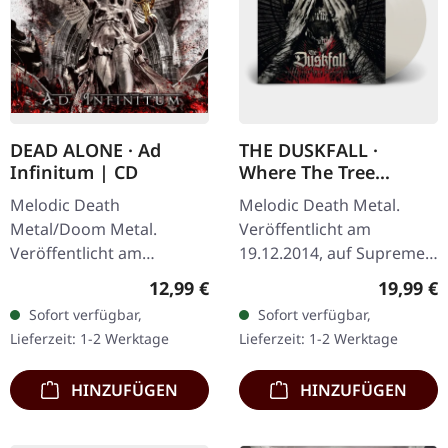
DEAD ALONE · Ad
THE DUSKFALL ·
Infinitum | CD
Where The Tree
Stands Dead | CLEAR
Melodic Death
Melodic Death Metal.
LP
Metal/Doom Metal.
Veröffentlicht am
Veröffentlicht am
19.12.2014, auf Supreme
28.09.2012, auf Supreme
Chaos Records.
Regulärer Preis:
Reguläre
12,99 €
19,99 €
Chaos Records. CD im
Transparentes Vinyl mit
Sofort verfügbar,
Sofort verfügbar,
Jewelcase. Dead Alone
Insert. Limitiert auf 200
Lieferzeit: 1-2 Werktage
Lieferzeit: 1-2 Werktage
liefern mit "Ad Infinitum"
handnummerierte…
ein…
HINZUFÜGEN
HINZUFÜGEN