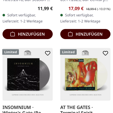
Mist. Schwarzes Vinyl im
Media Records.
Regulärer Preis:
Verkaufspreis:
Regulärer Preis:
11,99 €
17,09 €
18,99 €
(-10.01%)
Gatefold-Cover. BARISHI
Schwarzes Vinyl mit
Sofort verfügbar,
Sofort verfügbar,
haben mit „Blood From
Etching auf der B-Seite.
Lieferzeit: 1-2 Werktage
Lieferzeit: 1-2 Werktage
The Lion's…
Die finnischen Melodic…
HINZUFÜGEN
HINZUFÜGEN
Limited
Limited
INSOMNIUM ·
AT THE GATES ·
Winter's Gate (Re-
Terminal Spirit