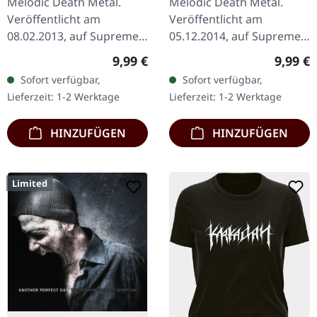
Melodic Death Metal.
Melodic Death Metal.
Veröffentlicht am
Veröffentlicht am
08.02.2013, auf Supreme
05.12.2014, auf Supreme
Chaos Records. Limitiert
Chaos Records. Limitierte
Regulärer Preis:
Regulär
9,99 €
9,99 €
Auflage als CD im DigiPak.
DigiPak-Auflage, auf nur
Sofort verfügbar,
Sofort verfügbar,
Aus den schweizer
100 Exemplare limitiert!
Lieferzeit: 1-2 Werktage
Lieferzeit: 1-2 Werktage
Bergen steigen…
Mit…
HINZUFÜGEN
HINZUFÜGEN
Limited