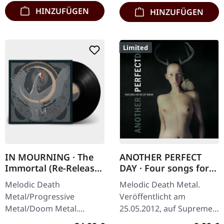
HINZUFÜGEN
HINZUFÜGEN
Limited
IN MOURNING · The
ANOTHER PERFECT
Immortal (Re-Release)
DAY · Four songs for
| BLACK LP
the left behind |
Melodic Death
Melodic Death Metal.
DIGIPAK CD
Metal/Progressive
Veröffentlicht am
Metal/Doom Metal.
25.05.2012, auf Supreme
Veröffentlicht am
Chaos Records. Limitierte