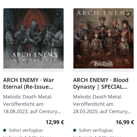
ARCH ENEMY · War
ARCH ENEMY · Blood
Eternal (Re-Issue
Dynasty | SPECIAL
2023) | DIGIPAK CD
EDITION CD
Melodic Death Metal.
Melodic Death Metal.
Veröffentlicht am
Veröffentlicht am
18.08.2023, auf Century
28.03.2025, auf Century
Media Records. Reissue
Media Records. Special
Regulärer Preis:
Reguläre
12,99 €
16,99 €
als CD im DigiPak. Arch
Edition CD mit exklusiver
Sofort verfügbar,
Sofort verfügbar,
Enemys "War Eternal"
Verpackung. "Blood