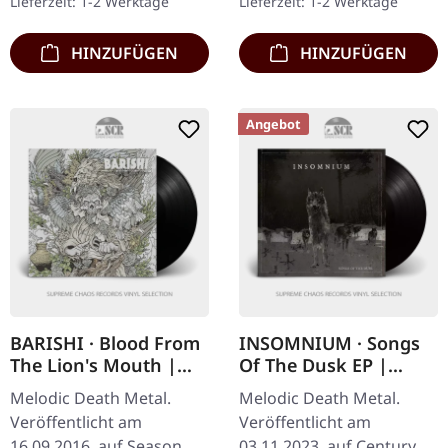
Lieferzeit: 1-2 Werktage
Lieferzeit: 1-2 Werktage
markiert einen…
Dynasty" von Arch…
HINZUFÜGEN
HINZUFÜGEN
Angebot
BARISHI · Blood From
INSOMNIUM · Songs
The Lion's Mouth |
Of The Dusk EP |
BLACK LP
BLACK LP
Melodic Death Metal.
Melodic Death Metal.
Veröffentlicht am
Veröffentlicht am
16.09.2016, auf Season Of
03.11.2023, auf Century