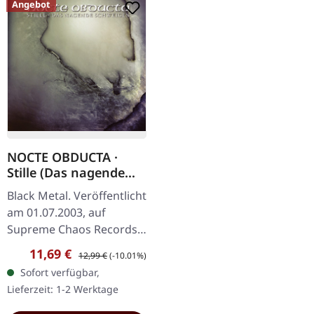
Angebot
NOCTE OBDUCTA ·
Stille (Das nagende
Schweigen) | CD
Black Metal. Veröffentlicht
am 01.07.2003, auf
Supreme Chaos Records.
CD im Jewelcase. Mit
Verkaufspreis:
Regulärer Preis:
11,69 €
12,99 €
(-10.01%)
"Stille (Das nagende
Sofort verfügbar,
Schweigen)" zeigen sich
Lieferzeit: 1-2 Werktage
Nocte Obducta…