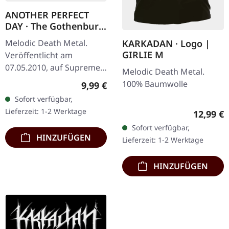
ANOTHER PERFECT
DAY · The Gothenburg
Post Scriptum |
Melodic Death Metal.
KARKADAN · Logo |
DIGIPAK CD
GIRLIE M
Veröffentlicht am
07.05.2010, auf Supreme
Melodic Death Metal.
Chaos Records. Limitierte
100% Baumwolle
Regulärer Preis:
9,99 €
Auflage als CD im DigiPak
Sofort verfügbar,
mit 16-seitigem Booklet.
Lieferzeit: 1-2 Werktage
Reguläre
12,99 €
Mit Dan…
Sofort verfügbar,
HINZUFÜGEN
Lieferzeit: 1-2 Werktage
HINZUFÜGEN