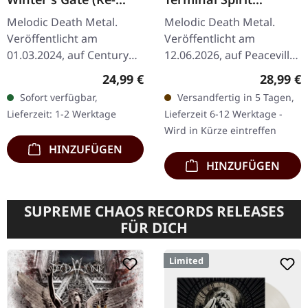
Issue 2024) | GREY LP
Disease | CLEAR LP
Melodic Death Metal.
Melodic Death Metal.
Veröffentlicht am
Veröffentlicht am
01.03.2024, auf Century
12.06.2026, auf Peaceville
Media Records. Graues
Records. Klares Vinyl im
Regulärer Preis:
Reguläre
24,99 €
28,99 €
Vinyl. Limitierte Band-
Standard-Cover. Plastic
Sofort verfügbar,
Versandfertig in 5 Tagen,
Auflage. Insomnium
Head exklusive, limitierte
Lieferzeit: 1-2 Werktage
Lieferzeit 6-12 Werktage -
liefern mit „Winter's…
Auflage…
Wird in Kürze eintreffen
HINZUFÜGEN
HINZUFÜGEN
SUPREME CHAOS RECORDS RELEASES
FÜR DICH
Limited