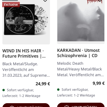
Exclusive
KARKADAN · Utmost
WIND IN HIS HAIR ·
Schizophrenia | CD
Future Primitives |
SPLATTER LP
Melodic Death
Black Metal/Sludge.
Metal/Heavy Metal/Black
Veröffentlicht am
Metal. Veröffentlicht am
31.03.2023, auf Supreme
08.03.2004, auf Supreme
Chaos Records. SCR-
Regulär
9,99 €
Regulärer Preis:
24,99 €
Chaos Records. CD im
exklusives Ultra Clear
Sofort verfügbar,
Sofort verfügbar,
Jewelcase mit 16-seitigem
Vinyl mit schwarzen und
Lieferzeit: 1-2 Werktage
Lieferzeit: 1-2 Werktage
Booklet.…
weißen Splattern mit…