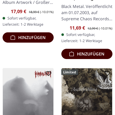
Album Artwork / Großer
Schweigen) | CD
Black Metal. Veröffentlicht
stilisierter Käfer 80%
Verkaufspreis:
Regulärer Preis:
17,09 €
18,99 €
(-10.01%)
am 01.07.2003, auf
Baumwolle, 20% Polyester
Sofort verfügbar,
Supreme Chaos Records.
Lieferzeit: 1-2 Werktage
CD im Jewelcase. Mit
Verkaufspreis:
Regulärer Preis:
11,69 €
12,99 €
(-10.01%)
"Stille (Das nagende
Sofort verfügbar,
Schweigen)" zeigen sich
HINZUFÜGEN
Lieferzeit: 1-2 Werktage
Nocte Obducta…
HINZUFÜGEN
Limited