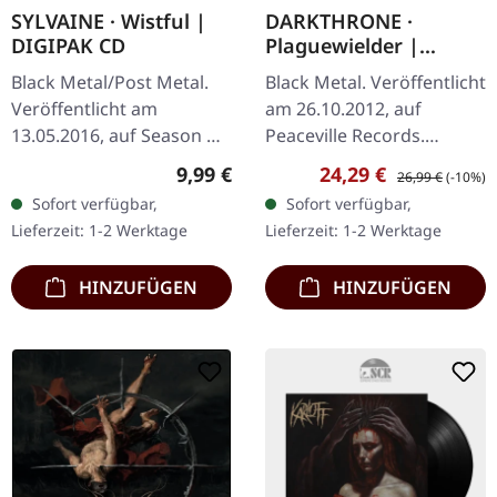
SYLVAINE · Wistful |
DARKTHRONE ·
DIGIPAK CD
Plaguewielder |
BLACK LP
Black Metal/Post Metal.
Black Metal. Veröffentlicht
Veröffentlicht am
am 26.10.2012, auf
13.05.2016, auf Season Of
Peaceville Records.
Mist. CD im DigiPak. Das
Schwarzes Vinyl.
Regulärer Preis:
Verkaufspreis:
Regulärer Preis:
9,99 €
24,29 €
26,99 €
(-10%)
Album 'Wistful' von
Plaguewielder markiert
Sofort verfügbar,
Sofort verfügbar,
Sylvaine ist eine
einen entscheidenden
Lieferzeit: 1-2 Werktage
Lieferzeit: 1-2 Werktage
eindrucksvolle…
Moment in der…
HINZUFÜGEN
HINZUFÜGEN