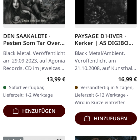
DEN SAAKALDTE ·
PAYSAGE D'HIVER ·
Pesten Som Tar Over |
Kerker | A5 DIGIBOOK
CD
CD
Black Metal. Veröffentlicht
Black Metal/Ambient.
am 29.09.2023, auf Agonia
Veröffentlicht am
Records. CD im Jewelcase.
21.10.2008, auf Kunsthall
Die norwegischen Black
Produktionen.
Regulärer Preis:
Reguläre
13,99 €
16,99 €
Metal-Titanen Den
Handgefertigtes A5-
Sofort verfügbar,
Versandfertig in 5 Tagen,
Saakaldte kehren mit
Digibook in schwarzem,
Lieferzeit: 1-2 Werktage
Lieferzeit 6-12 Werktage -
ihrem…
versiegelten Umschlag.…
Wird in Kürze eintreffen
HINZUFÜGEN
HINZUFÜGEN