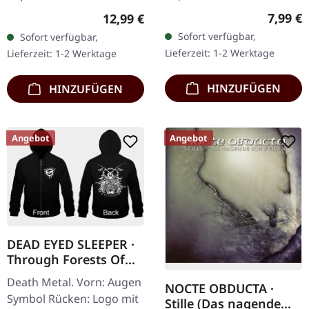
CD im Jewelcase mit
CD im Jewelcase mit 12-
Regulär
7,99 €
Regulärer Preis:
12,99 €
Booklet. Lifthrasil
seitigem Booklet. Mit
Sofort verfügbar,
Sofort verfügbar,
entfesselt mit „Vor dem
AGRYPNIE bricht ex-
Lieferzeit: 1-2 Werktage
Lieferzeit: 1-2 Werktage
Sturm" eine…
Nocte…
HINZUFÜGEN
HINZUFÜGEN
Angebot
Angebot
DEAD EYED SLEEPER ·
Through Forests Of
Nonentities Bug Zip |
Death Metal. Vorn: Augen
NOCTE OBDUCTA ·
HSW ZIP XL
Symbol Rücken: Logo mit
Stille (Das nagende