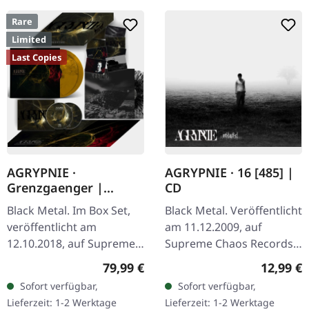
Rare
Limited
Last Copies
AGRYPNIE ·
AGRYPNIE · 16 [485] |
Grenzgaenger |
CD
DELUXE GOLD/CLEAR
Black Metal. Im Box Set,
Black Metal. Veröffentlicht
4LP BOX SET
veröffentlicht am
am 11.12.2009, auf
12.10.2018, auf Supreme
Supreme Chaos Records.
Chaos Records. Eine
CD im Jewelcase mit 12-
Regulärer Preis:
Reguläre
79,99 €
12,99 €
noble Box, die die beiden
seitigem Booklet. Das
Sofort verfügbar,
Sofort verfügbar,
Agrypnie-Alben
dritte Album von
Lieferzeit: 1-2 Werktage
Lieferzeit: 1-2 Werktage