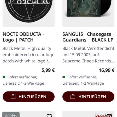
NOCTE OBDUCTA ·
SANGUIS · Chaosgate
Logo | PATCH
Guardians | BLACK LP
Black Metal. High quality
Black Metal. Veröffentlicht
embroidered circular logo
am 15.09.2003, auf
patch with white logo /
Supreme Chaos Records.
black background,
Schwarzes 180g Vinyl,
Regulärer Preis:
Reguläre
5,99 €
16,99 €
embroidered edge. Size
limitiert auf nur 333
Sofort verfügbar,
Sofort verfügbar,
ca. 10 cm diameter
handnummeriertes
Lieferzeit: 1-2 Werktage
Lieferzeit: 1-2 Werktage
Exemplare. Das…
HINZUFÜGEN
HINZUFÜGEN
Limited