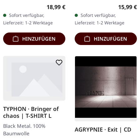
Transparentes Vinyl
Weißes Vinyl, limitiert auf
Regulärer Preis:
Reguläre
18,99 €
15,99 €
limitiert auf nur 200
nur 300
Sofort verfügbar,
Sofort verfügbar,
Exemplare. Diese
handnummerierte
Lieferzeit: 1-2 Werktage
Lieferzeit: 1-2 Werktage
hochwertige…
Exemplare. Diese…
HINZUFÜGEN
HINZUFÜGEN
TYPHON · Bringer of
chaos | T-SHIRT L
Black Metal. 100%
AGRYPNIE · Exit | CD
Baumwolle