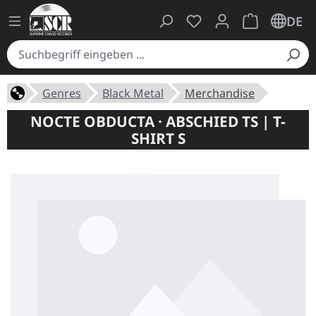
Du hast 0 Produkte auf
Warenkorb ent
DE
Genres
Black Metal
Merchandise
NOCTE OBDUCTA · ABSCHIED TS | T-
SHIRT S