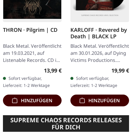
THRON · Pilgrim | CD
KARLOFF · Revered by
Death | BLACK LP
Black Metal. Veröffentlicht
Black Metal. Veröffentlicht
am 19.03.2021, auf
am 30.01.2026, auf Dying
Listenable Records. CD im
Victims Productions.
Jewelcase mit Schuber
Schwarzes Vinyl LP im
Regulärer Preis:
Reguläre
13,99 €
19,99 €
und Bonustracks. Nach
Standard-Cover mit
Sofort verfügbar,
Sofort verfügbar,
dem beeindruckenden
Insert, Poster, Sticker,
Lieferzeit: 1-2 Werktage
Lieferzeit: 1-2 Werktage
Debuet…
Postkarte…
HINZUFÜGEN
HINZUFÜGEN
SUPREME CHAOS RECORDS RELEASES
FÜR DICH