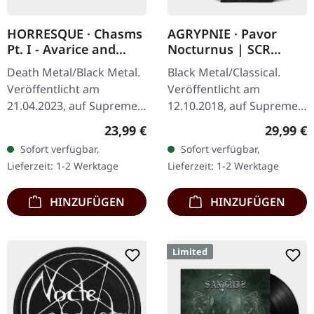
HORRESQUE · Chasms
AGRYPNIE · Pavor
Pt. I - Avarice and
Nocturnus | SCR
Retribution |
GREY/BLACK SPLATTER
Death Metal/Black Metal.
Black Metal/Classical.
YELLOW/BLACK LP
2LP+7" BUNDLE
Veröffentlicht am
Veröffentlicht am
21.04.2023, auf Supreme
12.10.2018, auf Supreme
Chaos Records.
Chaos Records. Schweres
Regulärer Preis:
Reguläre
23,99 €
29,99 €
Transparent
180g Doppel-Vinyl im
Sofort verfügbar,
Sofort verfügbar,
Dunkelgelb/Schwarz
Gatefold-Cover mit der
Lieferzeit: 1-2 Werktage
Lieferzeit: 1-2 Werktage
marmoriertes Vinyl im
extra 7" Single…
schweren Cover…
HINZUFÜGEN
HINZUFÜGEN
Limited