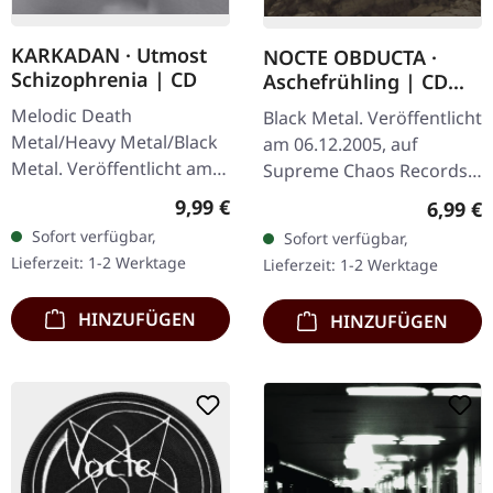
KARKADAN · Utmost
NOCTE OBDUCTA ·
Schizophrenia | CD
Aschefrühling | CD
SINGLE
Melodic Death
Black Metal. Veröffentlicht
Metal/Heavy Metal/Black
am 06.12.2005, auf
Metal. Veröffentlicht am
Supreme Chaos Records.
08.03.2004, auf Supreme
CD-Single, limitiert auf
Regulärer Preis:
9,99 €
Regulär
6,99 €
Chaos Records. CD im
1500 nummeriete
Sofort verfügbar,
Sofort verfügbar,
Jewelcase mit 16-seitigem
Exemplare. Nachdem die
Lieferzeit: 1-2 Werktage
Lieferzeit: 1-2 Werktage
Booklet.…
Nachfrage nach…
HINZUFÜGEN
HINZUFÜGEN