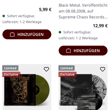
Black Metal. Veröffentlicht
Regulärer Preis:
5,99 €
am 08.08.2008, auf
Sofort verfügbar,
Supreme Chaos Records.
Lieferzeit: 1-2 Werktage
CD im Jewelcase mit 12-
Reguläre
12,99 €
seitigem Booklet. Mit
Sofort verfügbar,
HINZUFÜGEN
AGRYPNIE bricht ex-
Lieferzeit: 1-2 Werktage
Nocte…
HINZUFÜGEN
Limited
Limited
Exclusive
Exclusive