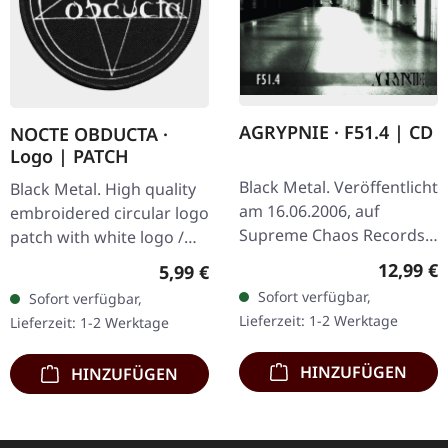
AGRYPNIE · F51.4 | CD
NOCTE OBDUCTA ·
Logo | PATCH
Black Metal. Veröffentlicht
Black Metal. High quality
am 16.06.2006, auf
embroidered circular logo
Supreme Chaos Records.
patch with white logo /
CD im Jewelcase mit 12-
black background,
Reguläre
12,99 €
Regulärer Preis:
5,99 €
seitigem Booklet. Als
embroidered edge. Size
Sofort verfügbar,
Sofort verfügbar,
Agrypnie 2006 „F51.4"…
ca. 10 cm diameter
Lieferzeit: 1-2 Werktage
Lieferzeit: 1-2 Werktage
HINZUFÜGEN
HINZUFÜGEN