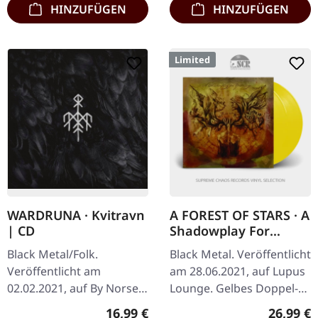
HINZUFÜGEN
HINZUFÜGEN
Limited
WARDRUNA · Kvitravn
A FOREST OF STARS · A
| CD
Shadowplay For
Yesterdays | YELLOW
Black Metal/Folk.
Black Metal. Veröffentlicht
2LP
Veröffentlicht am
am 28.06.2021, auf Lupus
02.02.2021, auf By Norse
Lounge. Gelbes Doppel-
Music. CD im Jewelcase.
Vinyl im Gatefold-Cover
Regulärer Preis:
Reguläre
16,99 €
26,99 €