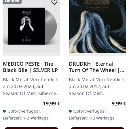
Limited
MEDICO PESTE · The
DRUDKH · Eternal
Black Bile | SILVER LP
Turn Of The Wheel |
CD
Black Metal. Veröffentlicht
Black Metal. Veröffentlicht
am 20.03.2020, auf
am 24.02.2012, auf
Season Of Mist. Silbernes
Season Of Mist
Vinyl im Gatefold-Cover.
Underground Activists.
Regulärer Preis:
Regulär
19,99 €
9,99 €
Limitiert auf 350
CD im Jewelcase. "Eternal
Sofort verfügbar,
Sofort verfügbar,
Exemplare. Medico Peste
Turn of the Wheel"
Lieferzeit: 1-2 Werktage
Lieferzeit: 1-2 Werktage
liefern…
markiert eine…