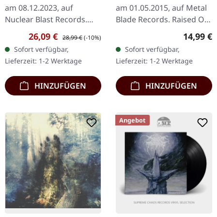
SPLATTER LP
am 08.12.2023, auf
am 01.05.2015, auf Metal
Nuclear Blast Records.
Blade Records. Raised On
Weißes Vinyl mit
Sabbaths 4:09 Satanic
Verkaufspreis:
Regulärer Preis:
Reguläre
26,09 €
14,99 €
28,99 €
(-10%)
schwarzem Splatter. Die
War 3:19 Diabolical
Sofort verfügbar,
Sofort verfügbar,
norwegischen Symphonic
Shudder 3:38 Die Evil
Lieferzeit: 1-2 Werktage
Lieferzeit: 1-2 Werktage
Black Metal…
3:24…
HINZUFÜGEN
HINZUFÜGEN
Angebot