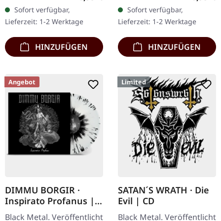
Das norwegische Folk-
mit Bonus-Track. Limitiert
Sofort verfügbar,
Sofort verfügbar,
Ensemble Wardruna
auf 500 Exemplare. A…
Lieferzeit: 1-2 Werktage
Lieferzeit: 1-2 Werktage
liefert mit "Kvitravn"…
HINZUFÜGEN
HINZUFÜGEN
Angebot
Limited
DIMMU BORGIR ·
SATAN´S WRATH · Die
Inspirato Profanus |
Evil | CD
BLACK/WHITE
Black Metal. Veröffentlicht
Black Metal. Veröffentlicht