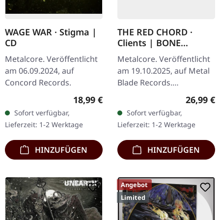
WAGE WAR · Stigma |
THE RED CHORD ·
CD
Clients | BONE
OXBLOOD MERGE LP
Metalcore. Veröffentlicht
Metalcore. Veröffentlicht
am 06.09.2024, auf
am 19.10.2025, auf Metal
Concord Records.
Blade Records.
Beige/Dunkelrotes Vinyl
Regulärer Preis:
Reguläre
18,99 €
26,99 €
mit "Merge"-Effekt im
Sofort verfügbar,
Sofort verfügbar,
Gatefold-Cover mit 6-
Lieferzeit: 1-2 Werktage
Lieferzeit: 1-2 Werktage
seitigem Insert…
HINZUFÜGEN
HINZUFÜGEN
Angebot
Limited