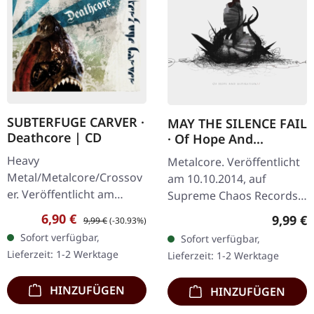
SUBTERFUGE CARVER ·
MAY THE SILENCE FAIL
Deathcore | CD
· Of Hope And
Aspiration | DIGIPAK
Heavy
Metalcore. Veröffentlicht
CD
Metal/Metalcore/Crossov
am 10.10.2014, auf
er. Veröffentlicht am
Supreme Chaos Records.
08.02.2008, auf Supreme
CD im DigiPak. May The
Verkaufspreis:
Regulärer Preis:
6,90 €
Regulär
9,99 €
9,99 €
(-30.93%)
Chaos Records. CD im
Silence Fail liefern mit „Of
Sofort verfügbar,
Sofort verfügbar,
Jewelcase mit 12-seitigem
Hope And Aspiration"
Lieferzeit: 1-2 Werktage
Lieferzeit: 1-2 Werktage
Booklet. Subterfuge
etwas…
Carver…
HINZUFÜGEN
HINZUFÜGEN