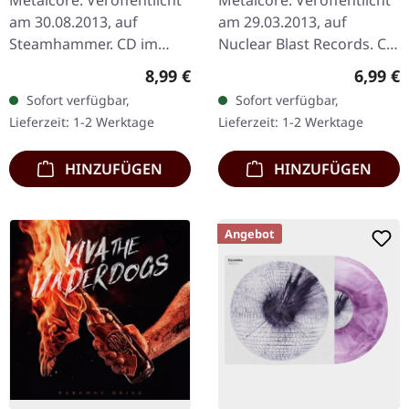
Metalcore. Veröffentlicht
Metalcore. Veröffentlicht
am 30.08.2013, auf
am 29.03.2013, auf
Steamhammer. CD im
Nuclear Blast Records. CD
Jewelcase. Legions
im Jewelcase. Es gibt diese
Regulärer Preis:
Regulär
8,99 €
6,99 €
"Woke" liefert eine
Alben, die einen vom
Sofort verfügbar,
Sofort verfügbar,
vernichtende Metalcore-
ersten Moment an
Lieferzeit: 1-2 Werktage
Lieferzeit: 1-2 Werktage
Attacke ab, die bei der…
packen und…
HINZUFÜGEN
HINZUFÜGEN
Angebot