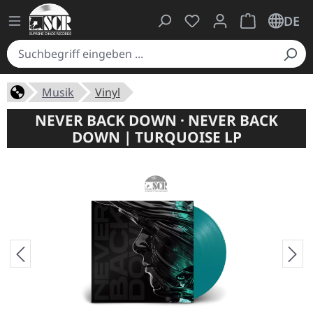
Du hast 0 Produkte auf
Warenkorb ent
DE
Musik
Vinyl
NEVER BACK DOWN · NEVER BACK
DOWN | TURQUOISE LP