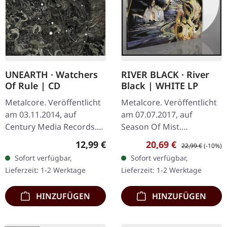
UNEARTH · Watchers
RIVER BLACK · River
Of Rule | CD
Black | WHITE LP
Metalcore. Veröffentlicht
Metalcore. Veröffentlicht
am 03.11.2014, auf
am 07.07.2017, auf
Century Media Records.
Season Of Mist.
Intro 0:44 Instrumental
Moderner amerikanischer
Regulärer Preis:
Verkaufspreis:
Regulärer Preis:
12,99 €
20,69 €
22,99 €
(-10%)
The Swarm 3:25 Lifetime
Metal von Mitgliedern von
Sofort verfügbar,
Sofort verfügbar,
In Ruins 4:12 From The
Municipal Waste und
Lieferzeit: 1-2 Werktage
Lieferzeit: 1-2 Werktage
Tombs Of…
Revocation. Weißes…
HINZUFÜGEN
HINZUFÜGEN