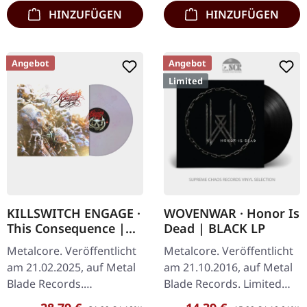
HINZUFÜGEN
HINZUFÜGEN
Angebot
Angebot
Limited
KILLSWITCH ENGAGE ·
WOVENWAR · Honor Is
This Consequence |
Dead | BLACK LP
"DEFUSED PINK
Metalcore. Veröffentlicht
Metalcore. Veröffentlicht
POLLUTION" CLEAR
am 21.02.2025, auf Metal
am 21.10.2016, auf Metal
LAVENDER MARBLED
Blade Records.
Blade Records. Limited
LP
Transparente Lavendel-
edition 180g black vinyl
Regulärer Preis:
Regulärer Preis: