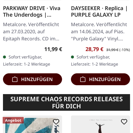
PARKWAY DRIVE · Viva
DAYSEEKER · Replica |
The Underdogs |
PURPLE GALAXY LP
DIGIPAK CD
Metalcore. Veröffentlicht
Metalcore. Veröffentlicht
am 27.03.2020, auf
am 14.06.2024, auf Pias.
Epitaph Records. CD im
"Purple Galaxy" Vinyl.
DigiPak. Parkway Drive
Dayseeker liefern mit
Regulärer Preis:
Verkaufspreis:
Regulärer Preis:
11,99 €
28,79 €
31,99 €
(-10%)
liefern mit "Viva The
"Replica" ein emotional
Sofort verfügbar,
Sofort verfügbar,
Underdogs" etwas
aufgeladenes
Lieferzeit: 1-2 Werktage
Lieferzeit: 1-2 Werktage
wirklich Besonderes…
Meisterwerk ab…
HINZUFÜGEN
HINZUFÜGEN
SUPREME CHAOS RECORDS RELEASES
FÜR DICH
Angebot