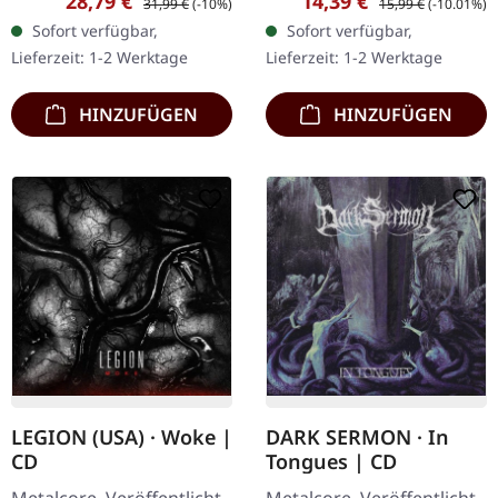
Verkaufspreis:
Verkaufspreis:
28,79 €
14,39 €
31,99 €
(-10%)
15,99 €
(-10.01%)
Marmorierung Vinyl,
with giant poster Es gibt
Sofort verfügbar,
Sofort verfügbar,
Klappcover, Prägung,
Alben, die dich mitten…
Lieferzeit: 1-2 Werktage
Lieferzeit: 1-2 Werktage
beinhaltet ein…
HINZUFÜGEN
HINZUFÜGEN
LEGION (USA) · Woke |
DARK SERMON · In
CD
Tongues | CD