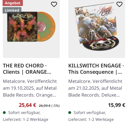
Angebot
Limited
THE RED CHORD ·
KILLSWITCH ENGAGE ·
Clients | ORANGE
This Consequence |
MINT GREEN
DIGIPAK CD
Metalcore. Veröffentlicht
Metalcore. Veröffentlicht
MARBLED LP
am 19.10.2025, auf Metal
am 21.02.2025, auf Metal
Blade Records. Orange
Blade Records. Deluxe
mint grün marmoriertes
Digipak-CD mit
Verkaufspreis:
Regulärer Preis:
Reguläre
25,64 €
15,99 €
26,99 €
(-5%)
Vinyl im Gatefold-Cover
exklusivem Artwork und
Sofort verfügbar,
Sofort verfügbar,
mit 6-seitigem Insert
umfassendem Booklet.
Lieferzeit: 1-2 Werktage
Lieferzeit: 1-2 Werktage
und…
"This…