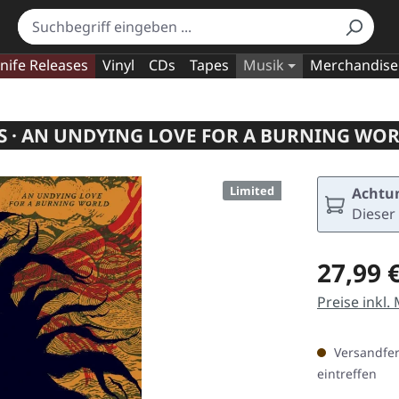
nife Releases
Vinyl
CDs
Tapes
Musik
Merchandise
 · AN UNDYING LOVE FOR A BURNING WOR
Limited
Achtun
Dieser 
Regulärer Pr
27,99 
Preise inkl.
Versandfert
eintreffen