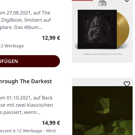
am 27.08.2021, auf The
 DigiBook, limitiert auf
plare. Das Album…
Regulärer Preis:
12,99 €
1-2 Werktage
UFÜGEN
hrough The Darkest
am 01.10.2021, auf Back
se mit zwei klassischen
s passiert, wenn…
Regulärer Preis:
14,99 €
ferzeit 6-12 Werktage - Wird