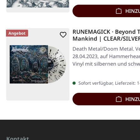
HINZ
RUNEMAGICK · Beyond T
Angebot
Mankind | CLEAR/SILVE
Death Metal/Doom Metal. Ve
28.04.2023, auf Hammerheart
Vinyl mit silbernen und schw
Runemagick…
Sofort verfügbar, Lieferzeit: 
HINZ
Kontakt