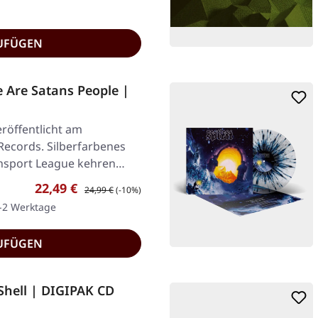
UFÜGEN
Are Satans People |
röffentlicht am
Records. Silberfarbenes
ansport League kehren
Verkaufspreis:
Regulärer Preis:
22,49 €
24,99 €
(-10%)
1-2 Werktage
UFÜGEN
Shell | DIGIPAK CD