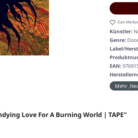
Zum Merkze
Künstler:
N
Genre:
Doom
Label/Herst
Produktn
EAN:
07691
Herstelle
Mehr ‚Neu
dying Love For A Burning World | TAPE"