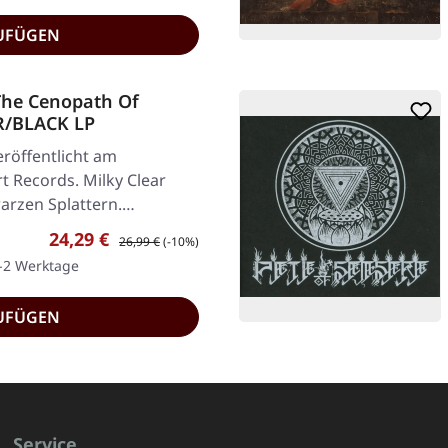
UFÜGEN
he Cenopath Of
R/BLACK LP
röffentlicht am
 Records. Milky Clear
arzen Splattern.
Verkaufspreis:
Regulärer Preis:
24,29 €
26,99 €
(-10%)
1-2 Werktage
UFÜGEN
Service