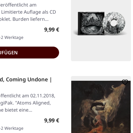
eröffentlicht am
 Limitierte Auflage als CD
oklet. Burden liefern…
Regulärer Preis:
9,99 €
1-2 Werktage
UFÜGEN
ed, Coming Undone |
ffentlicht am 02.11.2018,
igiPak. "Atoms Aligned,
e bietet eine…
Regulärer Preis:
9,99 €
1-2 Werktage