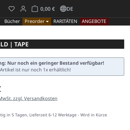
Du hast 0 Produkte auf dem Merkzettel
Warenkorb enthält 0 Positionen. Der Gesamt
0,00 €
DE
Bücher
Preorder
RARITÄTEN
ANGEBOTE
LD | TAPE
g: Nur noch ein geringer Bestand verfügbar!
Artikel ist nur noch 1x erhältlich!
eis:
€
 MwSt. zzgl. Versandkosten
ig in 5 Tagen, Lieferzeit 6-12 Werktage - Wird in Kürze