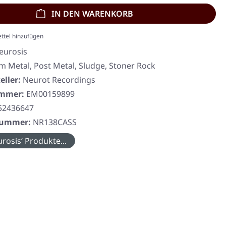
IN DEN WARENKORB
ttel hinzufügen
eurosis
 Metal, Post Metal, Sludge, Stoner Rock
eller:
Neurot Recordings
ummer:
EM00159899
52436647
rnummer:
NR138CASS
rosis‘ Produkte...