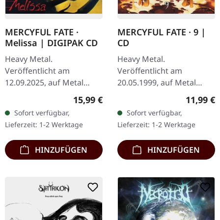
MERCYFUL FATE ·
MERCYFUL FATE · 9 |
Melissa | DIGIPAK CD
CD
Heavy Metal.
Heavy Metal.
Veröffentlicht am
Veröffentlicht am
12.09.2025, auf Metal
20.05.1999, auf Metal
Blade Records. CD im
Blade Records. CD im
Regulärer Preis:
Reguläre
15,99 €
11,99 €
DigiPak. "Melissa" ist ein
Jewelcase. Das neunte
Sofort verfügbar,
Sofort verfügbar,
monumentales Kapitel in
Studioalbum der
Lieferzeit: 1-2 Werktage
Lieferzeit: 1-2 Werktage
den Annalen der…
dänischen Heavy Metal-
Legenden…
HINZUFÜGEN
HINZUFÜGEN