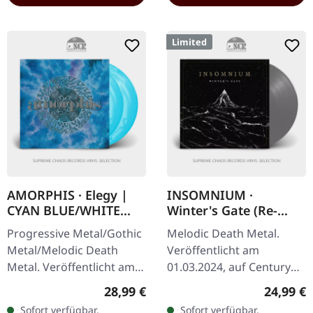
Limited
AMORPHIS · Elegy |
INSOMNIUM ·
CYAN BLUE/WHITE
Winter's Gate (Re-
GALAXY 2LP
Issue 2024) | GREY LP
Progressive Metal/Gothic
Melodic Death Metal.
Metal/Melodic Death
Veröffentlicht am
Metal. Veröffentlicht am
01.03.2024, auf Century
28.07.2023, auf Relapse
Media Records. Graues
Regulärer Preis:
Reguläre
28,99 €
24,99 €
Records. Cyan blau-weiß
Vinyl. Limitierte Band-
Sofort verfügbar,
Sofort verfügbar,