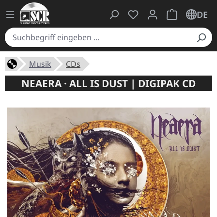
Du hast 0 Produkte auf
Warenkorb ent
DE
Musik
CDs
NEAERA · ALL IS DUST | DIGIPAK CD