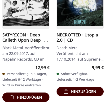
SATYRICON · Deep
NECROTTED · Utopia
Calleth Upon Deep |
2.0 | CD
DIGIPAK CD
Black Metal. Veröffentlicht
Death Metal.
am 22.09.2017, auf
Veröffentlicht am
Napalm Records. CD im
17.10.2014, auf Supreme
DigPak. Als Satyricon 2017
Chaos Records. CD im
Regulärer Preis:
Regulär
12,99 €
9,99 €
„Deep Calleth Upon
Jewelcase. Das neueste
Versandfertig in 5 Tagen,
Sofort verfügbar,
Deep" veröffentlichten,
Album von NECROTTED
Lieferzeit 6-12 Werktage -
Lieferzeit: 1-2 Werktage
lieferten…
bietet mal wieder nur
Wird in Kürze eintreffen
das…
HINZUFÜGEN
HINZUFÜGEN