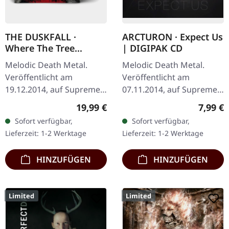
THE DUSKFALL ·
ARCTURON · Expect Us
Where The Tree
| DIGIPAK CD
Stands Dead | CLEAR
Melodic Death Metal.
Melodic Death Metal.
LP
Veröffentlicht am
Veröffentlicht am
19.12.2014, auf Supreme
07.11.2014, auf Supreme
Chaos Records.
Chaos Records. CD im
Regulärer Preis:
Regulär
19,99 €
7,99 €
Transparentes Vinyl mit
Digipak. Arcturon liefern
Sofort verfügbar,
Sofort verfügbar,
Insert. Limitiert auf 200
mit „Expect Us" ein
Lieferzeit: 1-2 Werktage
Lieferzeit: 1-2 Werktage
handnummerierte…
vernichtendes…
HINZUFÜGEN
HINZUFÜGEN
Limited
Limited