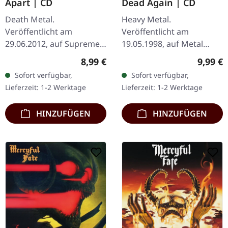
Apart | CD
Dead Again | CD
Death Metal.
Heavy Metal.
Veröffentlicht am
Veröffentlicht am
29.06.2012, auf Supreme
19.05.1998, auf Metal
Chaos Records. CD im
Blade Records. CD im
Regulärer Preis:
Regulär
8,99 €
9,99 €
Jewelcase mit 8-seitigem
Standard-Jewelcase.
Sofort verfügbar,
Sofort verfügbar,
Booklet. Hier gibt es nicht
Mercyful Fate kehren mit
Lieferzeit: 1-2 Werktage
Lieferzeit: 1-2 Werktage
weniger als modernen…
„Dead Again" zurück
und…
HINZUFÜGEN
HINZUFÜGEN