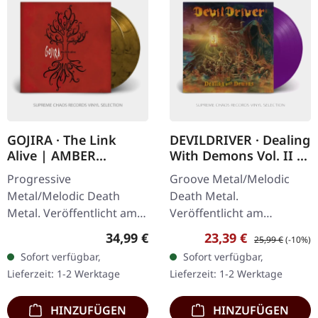
GOJIRA · The Link
DEVILDRIVER · Dealing
Alive | AMBER
With Demons Vol. II |
MARBLED 2LP
PURPLE LP
Progressive
Groove Metal/Melodic
Metal/Melodic Death
Death Metal.
Metal. Veröffentlicht am
Veröffentlicht am
01.01.2018, auf Listenable
12.05.2023, auf Napalm
Regulärer Preis:
Verkaufspreis:
Regulärer Preis:
34,99 €
23,39 €
25,99 €
(-10%)
Records. Bernstein-
Records. Purple Vinyl im
Sofort verfügbar,
Sofort verfügbar,
marmoriertes Doppel-
Gatefold-Cover.
Lieferzeit: 1-2 Werktage
Lieferzeit: 1-2 Werktage
Vinyl im Gatefold-Cover.…
Devildriver kehren mit
"Dealing…
HINZUFÜGEN
HINZUFÜGEN