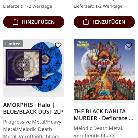
Galaxy Effekt Doppel-Vinyl
Auflage. Insomnium
Lieferzeit: 1-2 Werktage
Lieferzeit: 1-2 Werktage
im…
liefern mit „Winter's…
HINZUFÜGEN
HINZUFÜGEN
Limited
AMORPHIS · Halo |
THE BLACK DAHLIA
BLUE/BLACK DUST 2LP
MURDER · Deflorate |
Progressive Metal/Heavy
CD
Melodic Death Metal.
Metal/Melodic Death
Veröffentlicht am
Metal. Veröffentlicht am