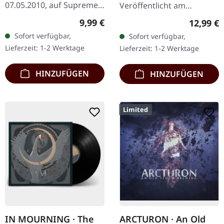
07.05.2010, auf Supreme
Veröffentlicht am
Chaos Records. Limitierte
28.09.2012, auf Supreme
Regulärer Preis:
9,99 €
Reguläre
12,99 €
Auflage als CD im DigiPak
Chaos Records. CD im
Sofort verfügbar,
Sofort verfügbar,
mit 16-seitigem Booklet.
Jewelcase. Dead Alone
Lieferzeit: 1-2 Werktage
Lieferzeit: 1-2 Werktage
Mit Dan…
liefern mit "Ad Infinitum"
ein…
HINZUFÜGEN
HINZUFÜGEN
Limited
IN MOURNING · The
ARCTURON · An Old