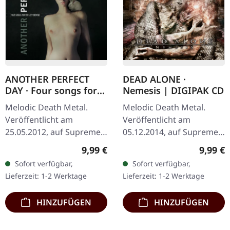
ANOTHER PERFECT
DEAD ALONE ·
DAY · Four songs for
Nemesis | DIGIPAK CD
the left behind |
Melodic Death Metal.
Melodic Death Metal.
DIGIPAK CD
Veröffentlicht am
Veröffentlicht am
25.05.2012, auf Supreme
05.12.2014, auf Supreme
Chaos Records. Limitierte
Chaos Records. Limitierte
Regulärer Preis:
Regulär
9,99 €
9,99 €
Erstauflage als DigiPak!
DigiPak-Auflage, auf nur
Sofort verfügbar,
Sofort verfügbar,
Kristian "Kohle"
100 Exemplare limitiert!
Lieferzeit: 1-2 Werktage
Lieferzeit: 1-2 Werktage
Kohlmannslehner,…
Mit…
HINZUFÜGEN
HINZUFÜGEN