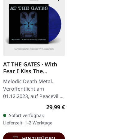
AT THE GATES · With
Fear I Kiss The
Burning Darkness |
Melodic Death Metal.
BLUE/BLACK
Veröffentlicht am
MARBLED LP
01.12.2023, auf Peaceville
Records. Blau/Schwarz
Regulärer Preis:
29,99 €
marmoriertes Vinyl im
Sofort verfügbar,
Standard-Cover, limitierte
Lieferzeit: 1-2 Werktage
Auflage zum…
HINZUFÜGEN