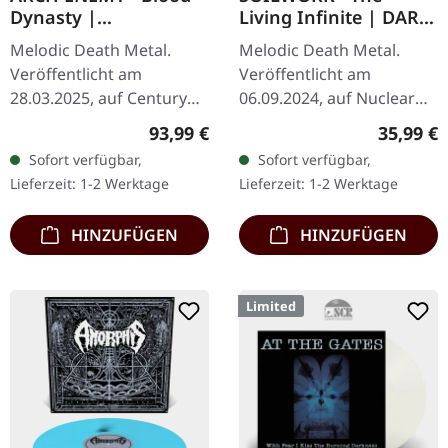
Dynasty |
Living Infinite | DARK
RED/GOLDEN
GREEN DLP
Melodic Death Metal.
Melodic Death Metal.
DLP+BONUS LP+CD
Veröffentlicht am
Veröffentlicht am
ARTBOOK
28.03.2025, auf Century
06.09.2024, auf Nuclear
Media Records. Limitierte
Blast Records.
Regulärer Preis:
Reguläre
93,99 €
35,99 €
Deluxe Version mit
Dunkelgrünes Doppel-
Sofort verfügbar,
Sofort verfügbar,
Rot/Gold Merge Vinyl,
Vinyl. Tracklist LP 1: 01.
Lieferzeit: 1-2 Werktage
Lieferzeit: 1-2 Werktage
Bonus-LP mit…
Spectrum of Eternity 02.…
HINZUFÜGEN
HINZUFÜGEN
Limited