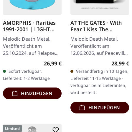
AMORPHIS · Rarities
AT THE GATES · With
1991-2001 | LIGHT
Fear I Kiss The
BLUE LP
Burning Darkness |
Melodic Death Metal.
Melodic Death Metal.
CLEAR LP
Veröffentlicht am
Veröffentlicht am
25.10.2024, auf Relapse
12.06.2026, auf Peaceville
Records. Hellblaues Vinyl
Records. Klares Vinyl im
Regulärer Preis:
Reguläre
26,99 €
28,99 €
im Standard-Cover. Was
Standard-Cover. Plastic
Sofort verfügbar,
Versandfertig in 10 Tagen,
für ein Schatz das ist!
Head exklusive, limitierte
Lieferzeit: 1-2 Werktage
Lieferzeit 11-15 Werktage -
Amorphis hat…
Auflage…
verfügbar beim Lieferanten,
wird bestellt
HINZUFÜGEN
HINZUFÜGEN
Limited