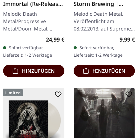
Immortal (Re-Release)
Storm Brewing |
| BLACK LP
DIGIPAK CD
Melodic Death
Melodic Death Metal.
Metal/Progressive
Veröffentlicht am
Metal/Doom Metal.
08.02.2013, auf Supreme
Veröffentlicht am
Chaos Records. Limitiert
Regulärer Preis:
Regulär
24,99 €
9,99 €
27.03.2026, auf Supreme
Auflage als CD im DigiPak.
Sofort verfügbar,
Sofort verfügbar,
Chaos Records.
Aus den schweizer
Lieferzeit: 1-2 Werktage
Lieferzeit: 1-2 Werktage
Schwarzes Vinyl mit
Bergen steigen…
Insert. Zweite Auflage…
HINZUFÜGEN
HINZUFÜGEN
Limited