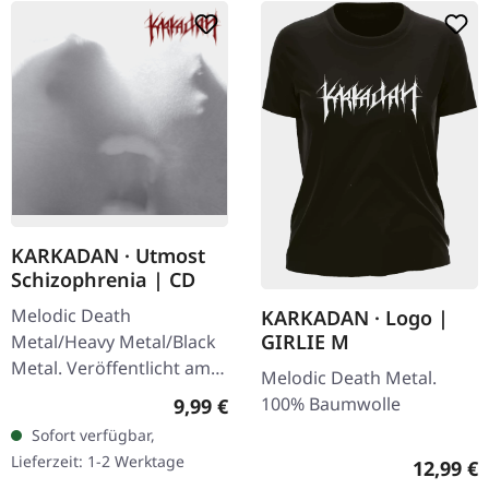
KARKADAN · Utmost
Schizophrenia | CD
Melodic Death
KARKADAN · Logo |
GIRLIE M
Metal/Heavy Metal/Black
Metal. Veröffentlicht am
Melodic Death Metal.
08.03.2004, auf Supreme
Regulärer Preis:
100% Baumwolle
9,99 €
Chaos Records. CD im
Sofort verfügbar,
Jewelcase mit 16-seitigem
Lieferzeit: 1-2 Werktage
Reguläre
12,99 €
Booklet.…