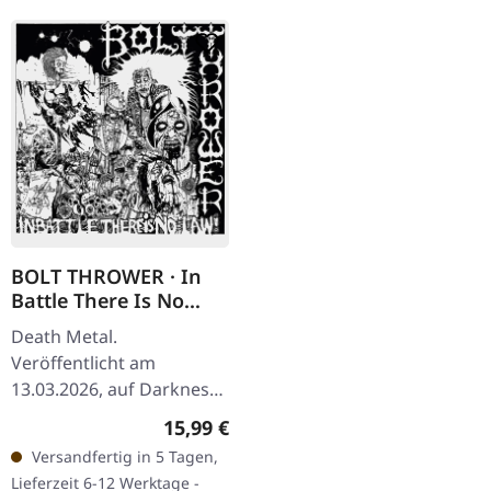
BOLT THROWER · In
Battle There Is No
Law! | CD
Death Metal.
Veröffentlicht am
13.03.2026, auf Darkness
Shall Rise Productions. CD
Regulärer Preis:
15,99 €
im Jewelcase mit 12-
Versandfertig in 5 Tagen,
seitigem Booklet. Replik
Lieferzeit 6-12 Werktage -