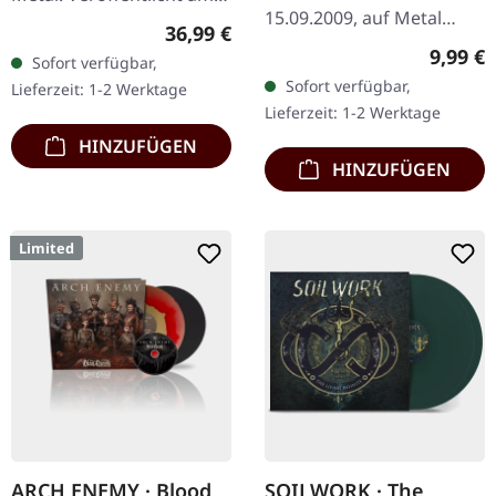
15.09.2009, auf Metal
22.09.2023, auf Atomic
Regulärer Preis:
36,99 €
Blade Records. CD im
Fire Records.
Regulär
9,99 €
Sofort verfügbar,
Jewelcase. "Deflorate" von
Blaues/schwarzes Dust-
Sofort verfügbar,
Lieferzeit: 1-2 Werktage
The Black Dahlia Murder
Doppel-Vinyl im…
Lieferzeit: 1-2 Werktage
steht als…
HINZUFÜGEN
HINZUFÜGEN
Limited
ARCH ENEMY · Blood
SOILWORK · The