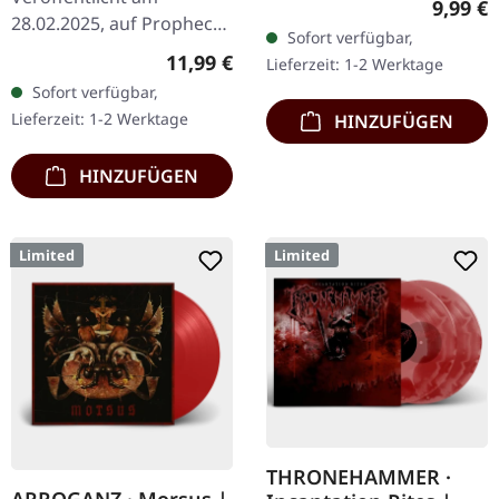
Regulär
9,99 €
orange/gelbes Tape mit 8-
28.02.2025, auf Prophecy
Sofort verfügbar,
seitiger J-Card. Daedric
Productions. CD im
Regulärer Preis:
11,99 €
Lieferzeit: 1-2 Werktage
Shryne…
Digipak mit einem 20-
Sofort verfügbar,
seitigen Booklet. Das
Lieferzeit: 1-2 Werktage
HINZUFÜGEN
selbstbetitelte dritte
Album von…
HINZUFÜGEN
Limited
Limited
THRONEHAMMER ·