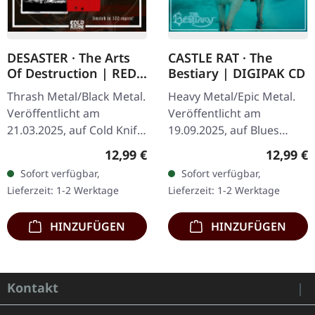
DESASTER · The Arts
CASTLE RAT · The
Of Destruction | RED
Bestiary | DIGIPAK CD
TAPE
Thrash Metal/Black Metal.
Heavy Metal/Epic Metal.
Veröffentlicht am
Veröffentlicht am
21.03.2025, auf Cold Knife
19.09.2025, auf Blues
Records. Rote Kassette
Funeral Recordings. CD
Regulärer Preis:
Reguläre
12,99 €
12,99 €
mit schwarzem Aufdruck
im 6-seitigen DigiPak. Das
Sofort verfügbar,
Sofort verfügbar,
in klarer Norelco-Box mit
mittelalterliche…
Lieferzeit: 1-2 Werktage
Lieferzeit: 1-2 Werktage
einem…
HINZUFÜGEN
HINZUFÜGEN
Kontakt