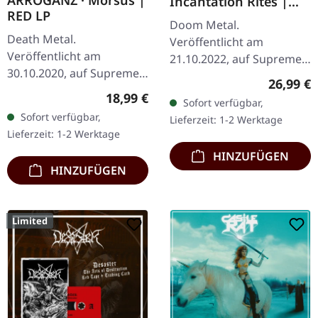
ARROGANZ · Morsus |
Incantation Rites |
RED LP
RED CLEAR CLOUDY
Doom Metal.
2LP
Death Metal.
Veröffentlicht am
Veröffentlicht am
21.10.2022, auf Supreme
30.10.2020, auf Supreme
Chaos Records. Red
Reguläre
26,99 €
Chaos Records.
"Bloody Clouds" / Rot
Regulärer Preis:
18,99 €
Sofort verfügbar,
Transparent rotes Vinyl
"Blutiger Himmel" Mix
Sofort verfügbar,
Lieferzeit: 1-2 Werktage
im Gatefold-Cover,
Doppel-Vinyl im Gatefold-
Lieferzeit: 1-2 Werktage
limitiert auf 200
Cover…
HINZUFÜGEN
handnummerierte…
HINZUFÜGEN
Limited