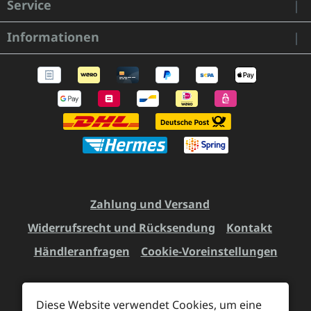
Service
Informationen
Zahlung und Versand
Widerrufsrecht und Rücksendung
Kontakt
Händleranfragen
Cookie-Voreinstellungen
Diese Website verwendet Cookies, um eine
Alle Preise inkl. gesetzl. Mehrwertsteuer zzgl.