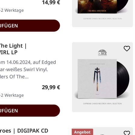
Regulärer Preis:
14,99 €
1-2 Werktage
UFÜGEN
he Light |
IRL LP
 am 14.06.2024, auf Edged
ear-weißes Swirl Vinyl.
ilers Of The…
Regulärer Preis:
29,99 €
1-2 Werktage
UFÜGEN
roes | DIGIPAK CD
Angebot