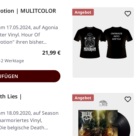
otion | MULITCOLOR
Angebot
am 17.05.2024, auf Agonia
ter Vinyl. Hour Of
otion" ihren bisher…
Regulärer Preis:
21,99 €
1-2 Werktage
UFÜGEN
h Lies |
Angebot
 am 18.09.2020, auf Season
armoriertes Vinyl,
 Die belgische Death…