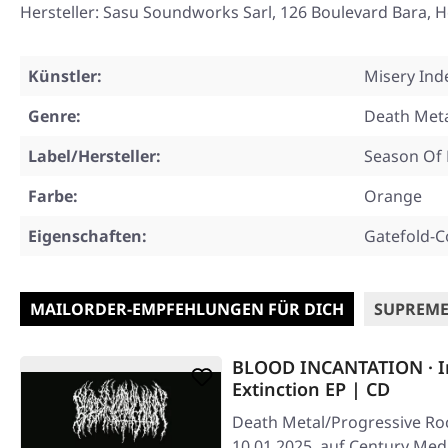
Hersteller: Sasu Soundworks Sarl, 126 Boulevard Bara, H
Künstler:
Misery Ind
Genre:
Death Met
Label/Hersteller:
Season Of 
Farbe:
Orange
Eigenschaften:
Gatefold-C
MAILORDER-EMPFEHLUNGEN FÜR DICH
SUPREME
BLOOD INCANTATION · I
Extinction EP | CD
Death Metal/Progressive Roc
10.01.2025, auf Century Med