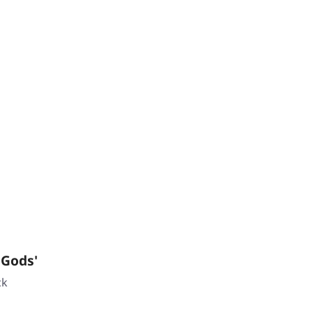
 Gods'
ck