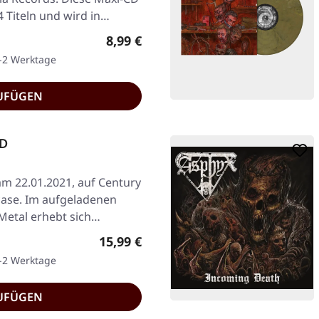
 Titeln und wird in…
Regulärer Preis:
8,99 €
1-2 Werktage
UFÜGEN
CD
am 22.01.2021, auf Century
case. Im aufgeladenen
etal erhebt sich…
Regulärer Preis:
15,99 €
1-2 Werktage
UFÜGEN