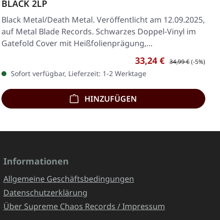
BLACK 2LP
Black Metal/Death Metal. Veröffentlicht am 12.09.2025,
auf Metal Blade Records. Schwarzes Doppel-Vinyl im
Gatefold Cover mit Heißfolienprägung,…
Verkaufspreis:
Regulärer Preis:
33,24 €
34,99 €
(-5%)
Sofort verfügbar, Lieferzeit: 1-2 Werktage
HINZUFÜGEN
Informationen
Allgemeine Geschäftsbedingungen
Datenschutzerklärung
Über Supreme Chaos Records / Impressum