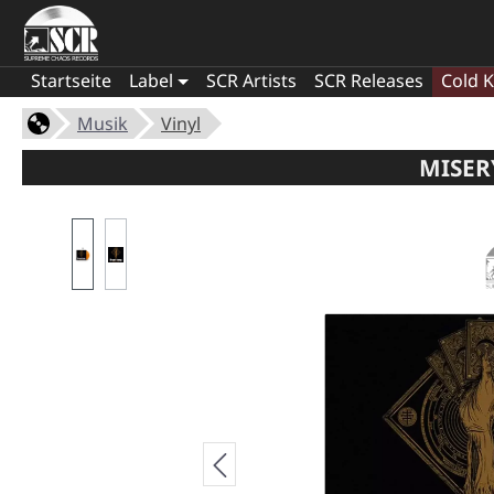
Startseite
Label
SCR Artists
SCR Releases
Cold K
Musik
Vinyl
MISER