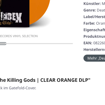
Künstler:
M
Genre:
Deat
Label/Herst
Farbe:
Ora
Eigenschaf
Produktn
EAN:
08226
Herstelle
Mehr ‚Dea
he Killing Gods | CLEAR ORANGE DLP"
ck im Gatefold-Cover.