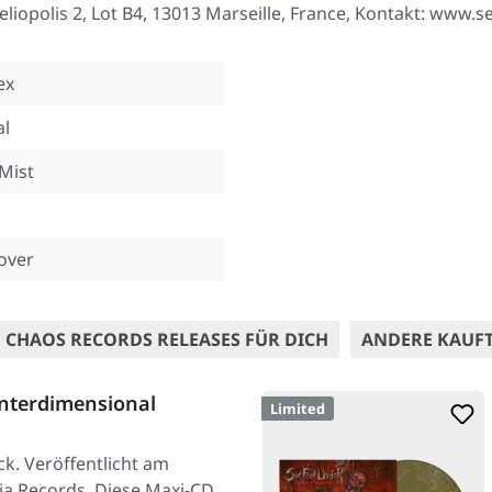
eliopolis 2, Lot B4, 13013 Marseille, France, Kontakt: www.
ex
al
Mist
over
 CHAOS RECORDS RELEASES FÜR DICH
ANDERE KAUF
nterdimensional
Limited
k. Veröffentlicht am
ia Records. Diese Maxi-CD