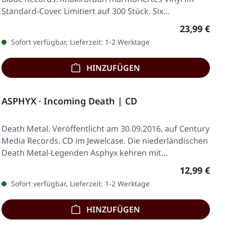
Standard-Cover. Limitiert auf 300 Stück. Six…
Regulärer 
23,99 €
Sofort verfügbar, Lieferzeit: 1-2 Werktage
HINZUFÜGEN
ASPHYX · Incoming Death | CD
Death Metal. Veröffentlicht am 30.09.2016, auf Century
Media Records. CD im Jewelcase. Die niederländischen
Death Metal-Legenden Asphyx kehren mit…
Regulärer 
12,99 €
Sofort verfügbar, Lieferzeit: 1-2 Werktage
HINZUFÜGEN