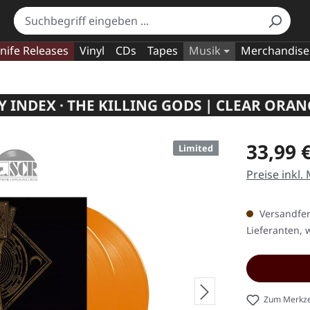
nife Releases
Vinyl
CDs
Tapes
Musik
Merchandise
Y INDEX · THE KILLING GODS | CLEAR ORAN
Regulärer Pr
33,99 
Limited
Preise inkl.
Versandfert
Lieferanten, w
Zum Merkze