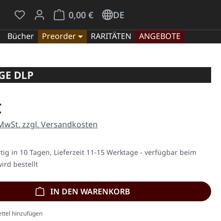
Du hast 0 Produkte auf dem Merkzettel
Warenkorb enthält 0 Positionen. Der Gesamt
0,00 €
DE
Bücher
Preorder
RARITÄTEN
ANGEBOTE
GE DLP
eis:
€
 MwSt. zzgl. Versandkosten
ig in 10 Tagen, Lieferzeit 11-15 Werktage - verfügbar beim
ird bestellt
IN DEN WARENKORB
ttel hinzufügen