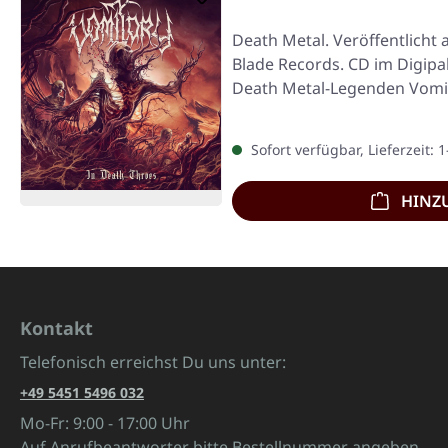
Death Metal. Veröffentlicht 
Blade Records. CD im Digipa
Death Metal-Legenden Vomit
Sofort verfügbar, Lieferzeit: 
HINZ
Kontakt
Telefonisch erreichst Du uns unter:
+49 5451 5496 032
Mo-Fr: 9:00 - 17:00 Uhr
Auf Anrufbeantworter bitte Bestellnummer angeben.