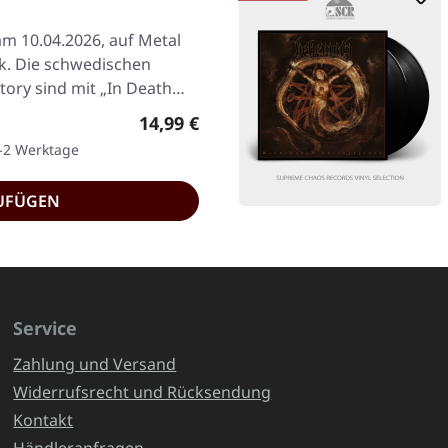
am 10.04.2026, auf Metal
k. Die schwedischen
ory sind mit „In Death…
Regulärer Preis:
14,99 €
1-2 Werktage
UFÜGEN
Service
Zahlung und Versand
Widerrufsrecht und Rücksendung
Kontakt