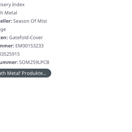
isery Index
h Metal
eller:
Season Of Mist
nge
ten:
Gatefold-Cover
ummer:
EM00153233
03525915
rnummer:
SOM259LPCB
th Metal‘ Produkte...