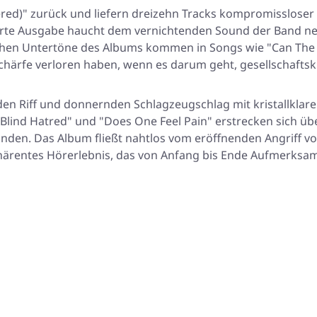
red)"
zurück und liefern dreizehn Tracks kompromissloser De
erte Ausgabe haucht dem vernichtenden Sound der Band ne
itischen Untertöne des Albums kommen in Songs wie
"Can The
chärfe verloren haben, wenn es darum geht, gesellschaftskr
den Riff und donnernden Schlagzeugschlag mit kristallklar
"Blind Hatred"
und
"Does One Feel Pain"
erstrecken sich üb
unden. Das Album fließt nahtlos vom eröffnenden Angriff v
härentes Hörerlebnis, das von Anfang bis Ende Aufmerksamk