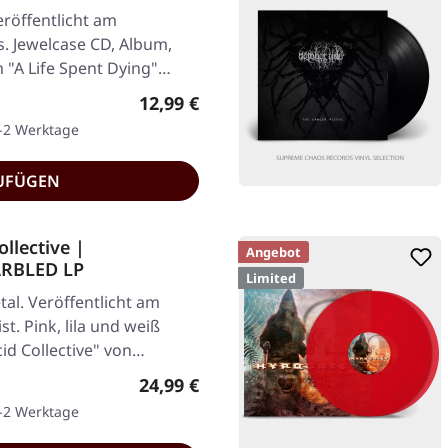
röffentlicht am
s. Jewelcase CD, Album,
 "A Life Spent Dying"
Regulärer Preis:
12,99 €
1-2 Werktage
UFÜGEN
llective |
Angebot
RBLED LP
Limited
al. Veröffentlicht am
t. Pink, lila und weiß
id Collective" von…
Regulärer Preis:
24,99 €
1-2 Werktage