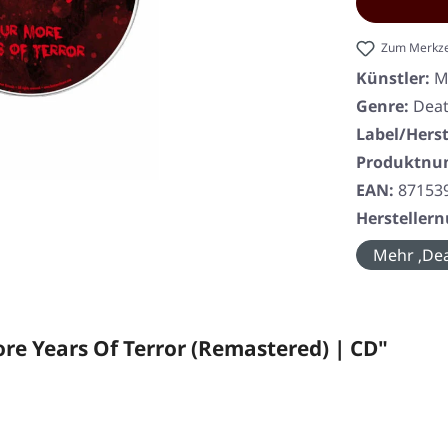
Zum Merkze
Künstler:
M
Genre:
Deat
Label/Herst
Produktn
EAN:
87153
Herstelle
Mehr ‚Dea
e Years Of Terror (Remastered) | CD"