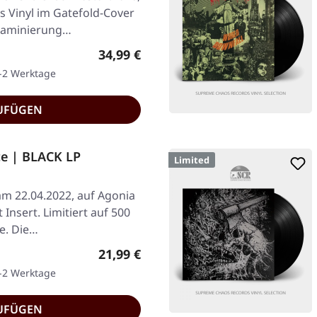
s Vinyl im Gatefold-Cover
r Laminierung…
Regulärer Preis:
34,99 €
1-2 Werktage
UFÜGEN
ce | BLACK LP
Limited
am 22.04.2022, auf Agonia
Insert. Limitiert auf 500
e. Die…
Regulärer Preis:
21,99 €
1-2 Werktage
UFÜGEN