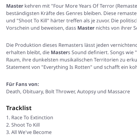
Master
kehren mit
"Four More Years Of Terror (Remaste
beständigsten Kräfte des Genres bleiben. Diese remast
und
"Shoot To Kill"
härter treffen als je zuvor. Die pol
Vorschein und beweisen, dass
Master
nichts von ihrer S
Die Produktion dieses Remasters lässt jeden vernichten
erhalten bleibt, die
Master
s Sound definiert. Songs wie
Raum, ihre dunkelsten musikalischen Territorien zu erk
Statement von
"Everything Is Rotten"
und schafft ein ko
Für Fans von:
Death, Obituary, Bolt Thrower, Autopsy und Massacre
Tracklist
Race To Extinction
Shoot To Kill
All We've Become