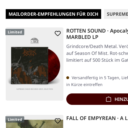
MAILORDER-EMPFEHLUNGEN FÜR DICH
SUPREME
ROTTEN SOUND · Apocal
Limited
MARBLED LP
Grindcore/Death Metal. Verö
auf Season Of Mist. Rot-sch
limitiert auf 500 Stück im G
Versandfertig in 5 Tagen, Lie
in Kürze eintreffen
HINZ
FALL OF EMPYREAN · A Li
Limited