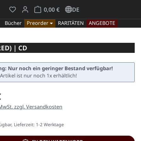
Du hast 0 Produkte auf dem Merkzettel
Warenkorb enthält 0 Positionen. Der Gesamt
0,00 €
DE
Bücher
Preorder
RARITÄTEN
ANGEBOTE
ED) | CD
g: Nur noch ein geringer Bestand verfügbar!
Artikel ist nur noch 1x erhältlich!
eis:
€
 MwSt. zzgl. Versandkosten
ügbar, Lieferzeit: 1-2 Werktage