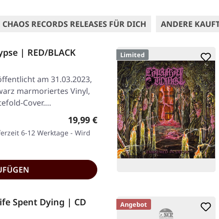
 CHAOS RECORDS RELEASES FÜR DICH
ANDERE KAUF
ypse | RED/BLACK
Limited
ffentlicht am 31.03.2023,
warz marmoriertes Vinyl,
atefold-Cover.…
Regulärer Preis:
19,99 €
ferzeit 6-12 Werktage - Wird
UFÜGEN
fe Spent Dying | CD
Angebot