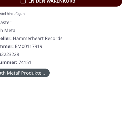
IN DEN WARENKORB
ttel hinzufügen
aster
h Metal
eller:
Hammerheart Records
ummer:
EM00117919
92223228
rnummer:
74151
th Metal‘ Produkte...