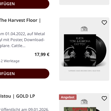
UFÜGEN
he Harvest Floor |
am 01.04.2022, auf Metal
yl mit Poster, Download-
plare. Cattle…
Regulärer Preis:
17,99 €
1-2 Werktage
UFÜGEN
ristou | GOLD LP
Angebot
öffentlicht am 09.01.2026,