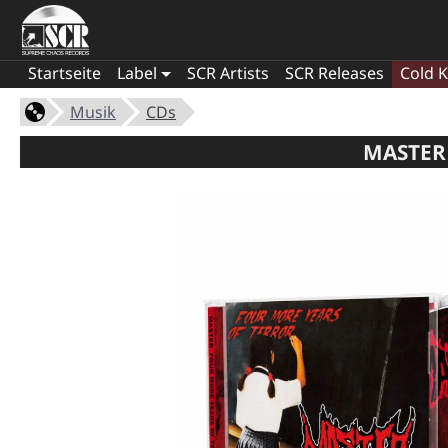
Startseite
Label
SCR Artists
SCR Releases
Cold K
Musik
CDs
MASTER 