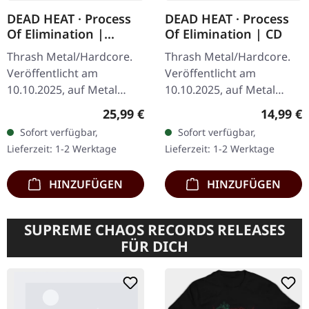
DEAD HEAT · Process
DEAD HEAT · Process
Of Elimination |
Of Elimination | CD
YELLOW/BROWN LP
Thrash Metal/Hardcore.
Thrash Metal/Hardcore.
Veröffentlicht am
Veröffentlicht am
10.10.2025, auf Metal
10.10.2025, auf Metal
Blade Records.
Blade Records. CD im
Regulärer Preis:
Reguläre
25,99 €
14,99 €
Gelb/Braun marmoriertes
Standard Jewelcase. Dead
Sofort verfügbar,
Sofort verfügbar,
Vinyl mit Insert, Poster
Heat liefern mit „Process
Lieferzeit: 1-2 Werktage
Lieferzeit: 1-2 Werktage
und Download-Code.…
of…
HINZUFÜGEN
HINZUFÜGEN
SUPREME CHAOS RECORDS RELEASES
FÜR DICH