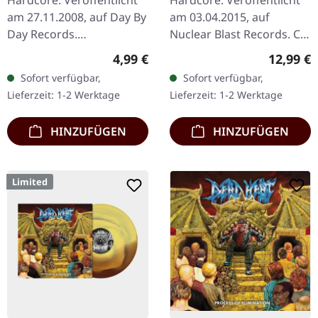
Hardcore. Veröffentlicht
Hardcore. Veröffentlicht
am 27.11.2008, auf Day By
am 03.04.2015, auf
Day Records.
Nuclear Blast Records. CD
Schwarz/goldenes Vinyl
im Standard-Jewelcase.
Regulärer Preis:
Reguläre
4,99 €
12,99 €
im Standard-Cover. Streng
Agnostic Front liefern mit
Sofort verfügbar,
Sofort verfügbar,
limitierte und
„The American Dream
Lieferzeit: 1-2 Werktage
Lieferzeit: 1-2 Werktage
handnummerierte…
Died"…
HINZUFÜGEN
HINZUFÜGEN
Limited