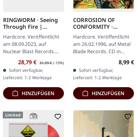
RINGWORM · Seeing
CORROSION OF
Through Fire |
CONFORMITY ·
RED/ORANGE/MAGENT
Animosity | CD
Hardcore. Veröffentlicht
Hardcore. Veröffentlicht
A SPLATTER LP
am 08.09.2023, auf
am 26.02.1996, auf Metal
Nuclear Blast Records.
Blade Records. CD in
Rot-orangefarbenes Vinyl
Jewelcase. Corrosion of
Verkaufspreis:
Regulärer Preis:
Regulär
28,79 €
8,99 €
31,99 €
(-10%)
mit magenta & rotem
Conformity lieferten mit
Sofort verfügbar,
Sofort verfügbar,
Splatter. Clevelands…
"Animosity" etwas
Lieferzeit: 1-2 Werktage
Lieferzeit: 1-2 Werktage
absolut…
HINZUFÜGEN
HINZUFÜGEN
Limited