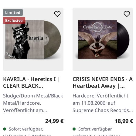
Limited
Exclusive
KAVRILA · Heretics I |
CRISIS NEVER ENDS · A
CLEAR BLACK
Heartbeat Away |
MARBLED LP
BLACK LP
Sludge/Doom Metal/Black
Hardcore. Veröffentlicht
Metal/Hardcore.
am 11.08.2006, auf
Veröffentlicht am
Supreme Chaos Records.
30.05.2025, auf Supreme
Schwarzes Vinyl im
Regulärer Preis:
Reguläre
24,99 €
18,99 €
Chaos Records.
Gatefold-Cover. "A
Sofort verfügbar,
Sofort verfügbar,
Clear/Schwarz
Heartbeat Away" von