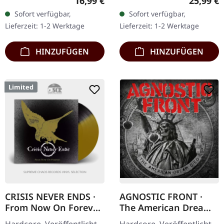
Regulärer Preis:
Reguläre
16,99 €
25,99 €
Booklet, Download-Code.
Transparentes Sonnen-
Sofort verfügbar,
Sofort verfügbar,
Als Corrosion of
Gelb Vinyl, Indie-Exklusiv!
Lieferzeit: 1-2 Werktage
Lieferzeit: 1-2 Werktage
Conformity…
„Heimat“ ist eine…
HINZUFÜGEN
HINZUFÜGEN
Limited
CRISIS NEVER ENDS ·
AGNOSTIC FRONT ·
From Now On Forever
The American Dream
| BLACK/GOLD 7" EP
Died | CD