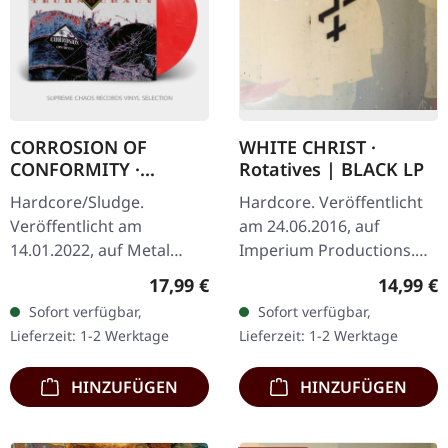
CORROSION OF
WHITE CHRIST ·
CONFORMITY ·
Rotatives | BLACK LP
Technocracy
Hardcore/Sludge.
Hardcore. Veröffentlicht
[RED/WHITE] | LP
Veröffentlicht am
am 24.06.2016, auf
14.01.2022, auf Metal
Imperium Productions.
Blade Records.
Das Debütalbum dieser
Regulärer Preis:
Reguläre
17,99 €
14,99 €
Hellrot/weiß
unerbittlichen US-
Sofort verfügbar,
Sofort verfügbar,
marmoriertes Vinyl mit 8-
Hardcore-Punkband aus
Lieferzeit: 1-2 Werktage
Lieferzeit: 1-2 Werktage
seitigem Booklet,
San Antonio, Texas.…
Download-Code,…
HINZUFÜGEN
HINZUFÜGEN