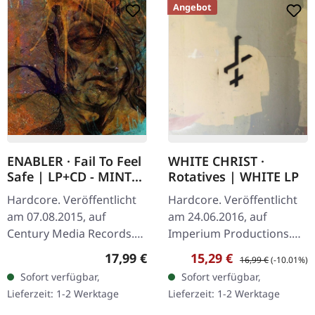
Angebot
ENABLER · Fail To Feel
WHITE CHRIST ·
Safe | LP+CD - MINT
Rotatives | WHITE LP
LP
Hardcore. Veröffentlicht
Hardcore. Veröffentlicht
am 07.08.2015, auf
am 24.06.2016, auf
Century Media Records.
Imperium Productions.
Ltd. LP+CD in mint green
Das Debütalbum dieser
Regulärer Preis:
Verkaufspreis:
Regulärer Preis:
17,99 €
15,29 €
16,99 €
(-10.01%)
vinyl + poster Enabler
unerbittlichen US-
Sofort verfügbar,
Sofort verfügbar,
liefert mit "Fail To Feel
Hardcore-Punkband aus
Lieferzeit: 1-2 Werktage
Lieferzeit: 1-2 Werktage
Safe"…
San Antonio, Texas.…