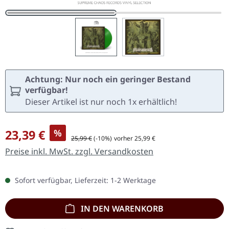
Achtung: Nur noch ein geringer Bestand
verfügbar!
Dieser Artikel ist nur noch 1x erhältlich!
Verkaufspreis:
23,39 €
%
Regulärer Preis:
25,99 €
(-10%)
vorher 25,99 €
Preise inkl. MwSt. zzgl. Versandkosten
Sofort verfügbar, Lieferzeit: 1-2 Werktage
IN DEN WARENKORB