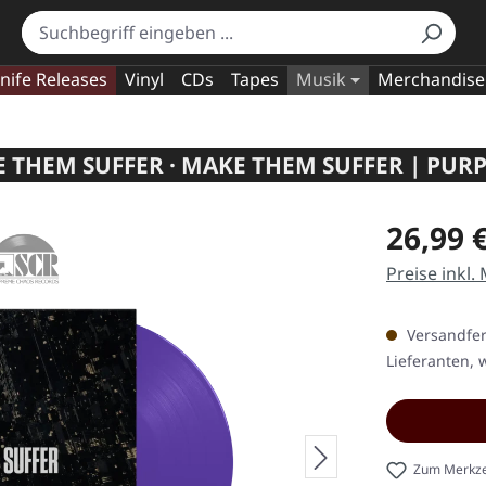
nife Releases
Vinyl
CDs
Tapes
Musik
Merchandise
 THEM SUFFER · MAKE THEM SUFFER | PURP
Regulärer Pr
26,99 
Preise inkl.
Versandfert
Lieferanten, w
Zum Merkze