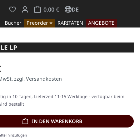
Du hast 0 Produkte auf dem Merkzettel
Warenkorb enthält 0 Positionen. Der Gesamt
0,00 €
DE
Bücher
Preorder
RARITÄTEN
ANGEBOTE
LE LP
eis:
€
 MwSt. zzgl. Versandkosten
ig in 10 Tagen, Lieferzeit 11-15 Werktage - verfügbar beim
ird bestellt
IN DEN WARENKORB
ttel hinzufügen