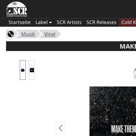
Startseite
Label
SCR Artists
SCR Releases
Cold K
Musik
Vinyl
MAKE