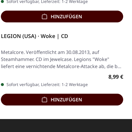
Sofort verfügbar, Lieferzeit: 1-2 Werktage
HINZUFÜGEN
LEGION (USA) · Woke | CD
Metalcore. Veröffentlicht am 30.08.2013, auf
Steamhammer. CD im Jewelcase. Legions "Woke"
liefert eine vernichtende Metalcore-Attacke ab, die bei
der…
Regulärer
8,99 €
Sofort verfügbar, Lieferzeit: 1-2 Werktage
HINZUFÜGEN