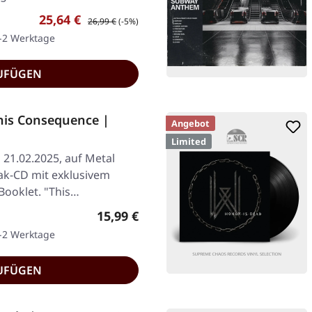
Verkaufspreis:
Regulärer Preis:
25,64 €
26,99 €
(-5%)
1-2 Werktage
UFÜGEN
is Consequence |
Angebot
Limited
 21.02.2025, auf Metal
ak-CD mit exklusivem
ooklet. "This…
Regulärer Preis:
15,99 €
1-2 Werktage
UFÜGEN