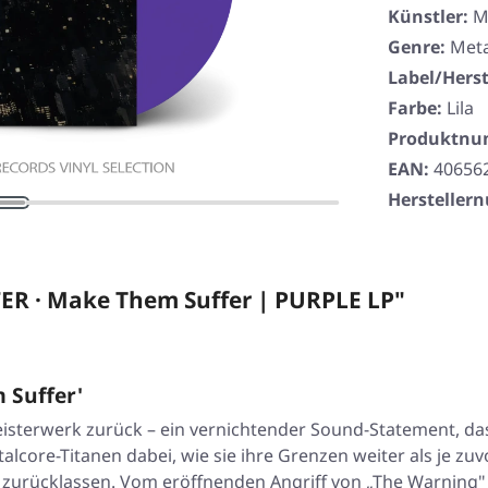
Künstler:
M
Genre:
Meta
Label/Herst
Farbe:
Lila
Produktn
EAN:
40656
Herstelle
R · Make Them Suffer | PURPLE LP"
 Suffer'
eisterwerk zurück – ein vernichtender Sound-Statement, da
Metalcore-Titanen dabei, wie sie ihre Grenzen weiter als j
urücklassen. Vom eröffnenden Angriff von „The Warning" b