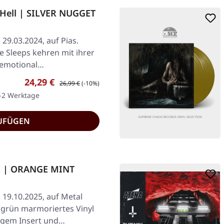
 Hell | SILVER NUGGET
 29.03.2024, auf Pias.
he Sleeps kehren mit ihrer
 emotional…
Verkaufspreis:
Regulärer Preis:
24,29 €
26,99 €
(-10%)
1-2 Werktage
UFÜGEN
ts | ORANGE MINT
 19.10.2025, auf Metal
 grün marmoriertes Vinyl
tigem Insert und…