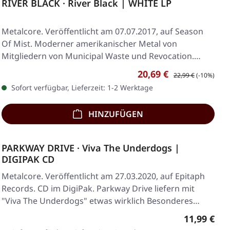
RIVER BLACK · River Black | WHITE LP
Metalcore. Veröffentlicht am 07.07.2017, auf Season
Of Mist. Moderner amerikanischer Metal von
Mitgliedern von Municipal Waste und Revocation.
Weißes…
Verkaufspreis:
Regulärer Preis:
20,69 €
22,99 €
(-10%)
Sofort verfügbar, Lieferzeit: 1-2 Werktage
HINZUFÜGEN
PARKWAY DRIVE · Viva The Underdogs |
DIGIPAK CD
Metalcore. Veröffentlicht am 27.03.2020, auf Epitaph
Records. CD im DigiPak. Parkway Drive liefern mit
"Viva The Underdogs" etwas wirklich Besonderes…
Regulärer 
11,99 €