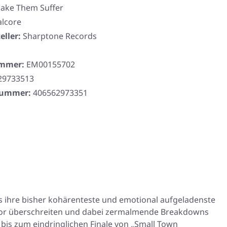
ake Them Suffer
lcore
eller:
Sharptone Records
ummer:
EM00155702
29733513
rnummer:
406562973351
s ihre bisher kohärenteste und emotional aufgeladenste
e zuvor überschreiten und dabei zermalmende Breakdowns
is zum eindringlichen Finale von „Small Town