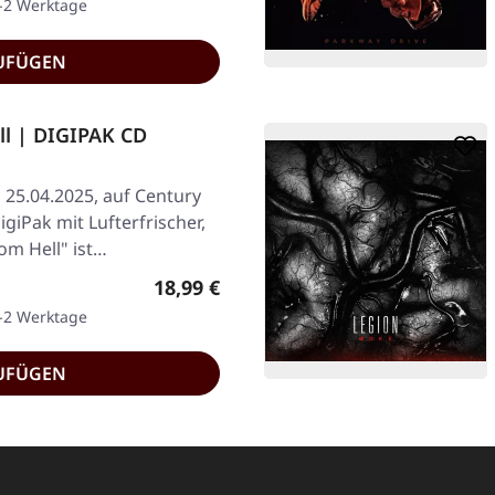
1-2 Werktage
UFÜGEN
ll | DIGIPAK CD
 25.04.2025, auf Century
giPak mit Lufterfrischer,
rom Hell" ist…
Regulärer Preis:
18,99 €
1-2 Werktage
UFÜGEN