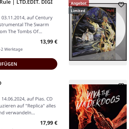
ule | LTD.EDIT. DIGI
Angebot
Limited
 03.11.2014, auf Century
Instrumental The Swarm
 From The Tombs Of…
Regulärer Preis:
13,99 €
1-2 Werktage
UFÜGEN
D
 14.06.2024, auf Pias. CD
zieren auf "Replica" alles
und verwandeln…
Regulärer Preis:
17,99 €