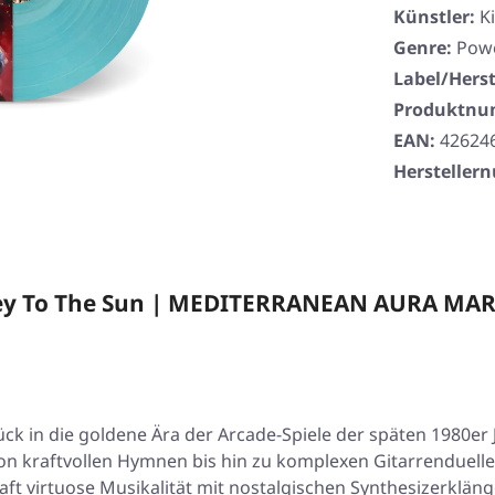
Künstler:
K
Genre:
Powe
Label/Herst
Produktn
EAN:
42624
Herstelle
ney To The Sun | MEDITERRANEAN AURA MA
ck in die goldene Ära der Arcade-Spiele der späten 1980er J
Von kraftvollen Hymnen bis hin zu komplexen Gitarrenduell
t virtuose Musikalität mit nostalgischen Synthesizerklänge