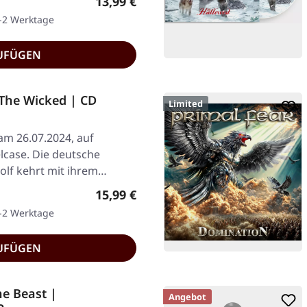
Regulärer Preis:
13,99 €
1-2 Werktage
UFÜGEN
he Wicked | CD
Limited
am 26.07.2024, auf
lcase. Die deutsche
lf kehrt mit ihrem
Regulärer Preis:
15,99 €
1-2 Werktage
UFÜGEN
e Beast |
Angebot