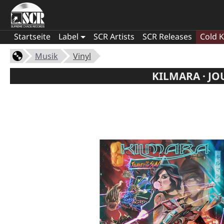
Startseite
Label
SCR Artists
SCR Releases
Cold K
Musik
Vinyl
KILMARA · J