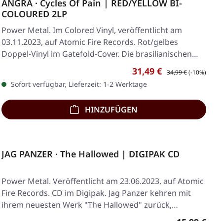
ANGRA · Cycles Of Pain | RED/YELLOW BI-
COLOURED 2LP
Power Metal. Im Colored Vinyl, veröffentlicht am
03.11.2023, auf Atomic Fire Records. Rot/gelbes
Doppel-Vinyl im Gatefold-Cover. Die brasilianischen…
Verkaufspreis:
Regulärer Preis:
31,49 €
34,99 €
(-10%)
Sofort verfügbar, Lieferzeit: 1-2 Werktage
HINZUFÜGEN
JAG PANZER · The Hallowed | DIGIPAK CD
Power Metal. Veröffentlicht am 23.06.2023, auf Atomic
Fire Records. CD im Digipak. Jag Panzer kehren mit
ihrem neuesten Werk "The Hallowed" zurück,…