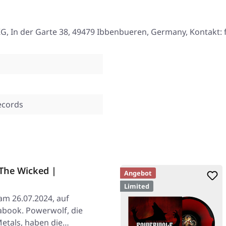
, In der Garte 38, 49479 Ibbenbueren, Germany, Kontakt:
ecords
he Wicked |
Angebot
Limited
am 26.07.2024, auf
book. Powerwolf, die
Metals, haben die…