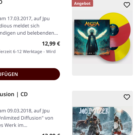
D
Angebot
am 17.03.2017, auf Jpu
dious meldet sich
bendigen und belebenden…
Regulärer Preis:
12,99 €
ferzeit 6-12 Werktage - Wird
UFÜGEN
fusion | CD
am 09.03.2018, auf Jpu
nlimited Diffusion" von
les Werk im…