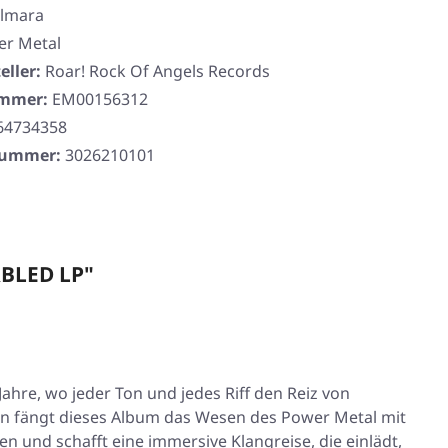
ilmara
r Metal
eller:
Roar! Rock Of Angels Records
ummer:
EM00156312
64734358
rnummer:
3026210101
RBLED LP"
ahre, wo jeder Ton und jedes Riff den Reiz von
en fängt dieses Album das Wesen des Power Metal mit
n und schafft eine immersive Klangreise, die einlädt,