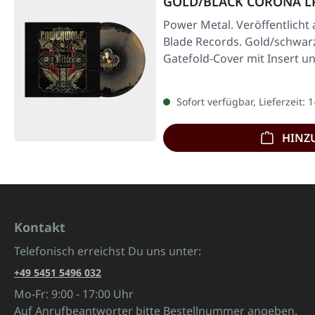
GOLD/BLACK CORONA L
Power Metal. Veröffentlicht 
Blade Records. Gold/schwar
Gatefold-Cover mit Insert u
Sofort verfügbar, Lieferzeit: 
HINZ
Kontakt
Telefonisch erreichst Du uns unter:
+49 5451 5496 032
Mo-Fr: 9:00 - 17:00 Uhr
Auf Anrufbeantworter bitte Bestellnummer angeben.