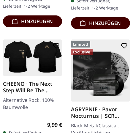
Sofort verfügbar,
Lieferzeit: 1-2 Werktage
Lieferzeit: 1-2 Werktage
HINZUFÜGEN
HINZUFÜGEN
Limited
Exclusive
CHEENO · The Next
Step Will Be The
Hardest | T-SHIRT
Alternative Rock. 100%
Baumwolle
AGRYPNIE · Pavor
Nocturnus | SCR
GREY/BLACK SPLATTER
Regulärer Preis:
9,99 €
Black Metal/Classical.
2LP+7" BUNDLE
Veröffentlicht am
Sofort verfügbar,