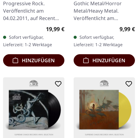
BLACK LP
Sunset | DIGISLEEVE
Progressive Rock.
Gothic Metal/Horror
CD
Veröffentlicht am
Metal/Heavy Metal.
04.02.2011, auf Recent
Veröffentlicht am
Records. Schwarzes Vinyl
22.04.2016, auf Prophecy
Regulärer Preis:
Regulär
19,99 €
9,99 €
im Gatefold-Cover mit
Productions. Digisleeve
Sofort verfügbar,
Sofort verfügbar,
Download-Code, limitiert
CD, limitiert auf 1000
Lieferzeit: 1-2 Werktage
Lieferzeit: 1-2 Werktage
auf 300 Exemplare.…
Exemplare Die EP…
HINZUFÜGEN
HINZUFÜGEN