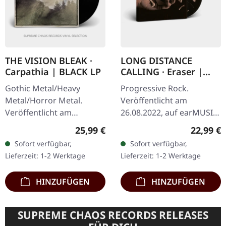
THE VISION BLEAK ·
LONG DISTANCE
Carpathia | BLACK LP
CALLING · Eraser |
MEDIABOOK CD
Gothic Metal/Heavy
Progressive Rock.
Metal/Horror Metal.
Veröffentlicht am
Veröffentlicht am
26.08.2022, auf earMUSIC.
27.01.2023, auf Prophecy
CD im Hardcover-
Regulärer Preis:
Reguläre
25,99 €
22,99 €
Productions. Schwarzes
Mediabook. Long
Sofort verfügbar,
Sofort verfügbar,
Vinyl im Gatefold-Cover
Distance Calling kehren
Lieferzeit: 1-2 Werktage
Lieferzeit: 1-2 Werktage
mit bedruckter…
mit „Eraser" zurück und
liefern…
HINZUFÜGEN
HINZUFÜGEN
SUPREME CHAOS RECORDS RELEASES