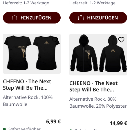
Lieferzeit: 1-2 Werktage
Lieferzeit: 1-2 Werktage
Transparent…
mit umfangreichen…
HINZUFÜGEN
HINZUFÜGEN
CHEENO · The Next
CHEENO · The Next
Step Will Be The
Step Will Be The
Hardest | GIRLIE
Hardest | ZIPPER
Alternative Rock. 100%
Alternative Rock. 80%
Baumwolle
Baumwolle, 20% Polyester
Regulärer Preis:
6,99 €
Reguläre
14,99 €
Sofort verfügbar,