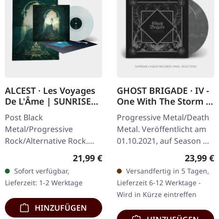
ALCEST · Les Voyages
GHOST BRIGADE · IV -
De L'Âme | SUNRISE
One With The Storm |
PEARL LP
SILVER/BLACK 2LP
Post Black
Progressive Metal/Death
Metal/Progressive
Metal. Veröffentlicht am
Rock/Alternative Rock.
01.10.2021, auf Season Of
Veröffentlicht am
Mist. Silber/Schwarz
Regulärer Preis:
Reguläre
21,99 €
23,99 €
20.12.2024, auf Prophecy
marmoriertes Doppel-
Sofort verfügbar,
Versandfertig in 5 Tagen,
Productions. Spezielles
Vinyl im Gatefold-Cover,…
Lieferzeit: 1-2 Werktage
Lieferzeit 6-12 Werktage -
Sunrise Pearl Vinyl im…
Wird in Kürze eintreffen
HINZUFÜGEN