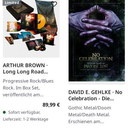
Limited
ARTHUR BROWN ·
Long Long Road
Complete Box | LP
Progressive Rock/Blues
BOX SET
Rock. Im Box Set,
DAVID E. GEHLKE · No
veröffentlicht am
Celebration - Die
24.06.2022, auf Prophecy
Regulärer Preis:
Offizielle Biografie
89,99 €
Gothic Metal/Doom
Productions. Schwarzes
Von Paradise Lost
Sofort verfügbar,
Metal/Death Metal.
Vinyl im Gatefold-Cover
(German Edition) |
Lieferzeit: 1-2 Werktage
Erschienen am
mit Insert.…
BOOK