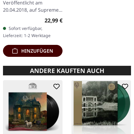
Veröffentlicht am
20.04.2018, auf Supreme
Chaos Records.
Regulärer Preis:
22,99 €
Transparent Bernstein
Sofort verfügbar,
Vinyl (LP1) / Transparent
Lieferzeit: 1-2 Werktage
Lila Vinyl (LP2) im…
HINZUFÜGEN
ANDERE KAUFTEN AUCH