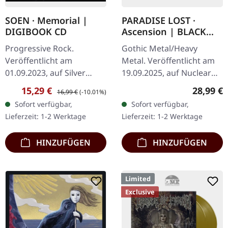
SOEN · Memorial |
PARADISE LOST ·
DIGIBOOK CD
Ascension | BLACK
2LP
Progressive Rock.
Gothic Metal/Heavy
Veröffentlicht am
Metal. Veröffentlicht am
01.09.2023, auf Silver
19.09.2025, auf Nuclear
Lining. CD im Digibook
Blast Records. Schwarzes
Verkaufspreis:
Regulärer Preis:
Reguläre
15,29 €
28,99 €
16,99 €
(-10.01%)
mit 22-seitigem Booklet.
Doppel-Vinyl im Gatefold-
Sofort verfügbar,
Sofort verfügbar,
Soen liefern mit
Cover. PARADISE LOST
Lieferzeit: 1-2 Werktage
Lieferzeit: 1-2 Werktage
„Memorial" ihr bisher…
liefern…
HINZUFÜGEN
HINZUFÜGEN
Limited
Exclusive