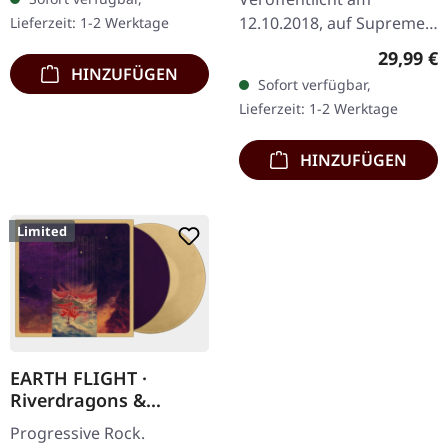
12.10.2018, auf Supreme
Lieferzeit: 1-2 Werktage
Chaos Records. Schweres
Reguläre
29,99 €
180g Doppel-Vinyl im
HINZUFÜGEN
Sofort verfügbar,
Gatefold-Cover mit der
Lieferzeit: 1-2 Werktage
extra 7" Single…
HINZUFÜGEN
Limited
EARTH FLIGHT ·
Riverdragons &
Elephant Dreams |
Progressive Rock.
AMBER/PURPLE 2LP