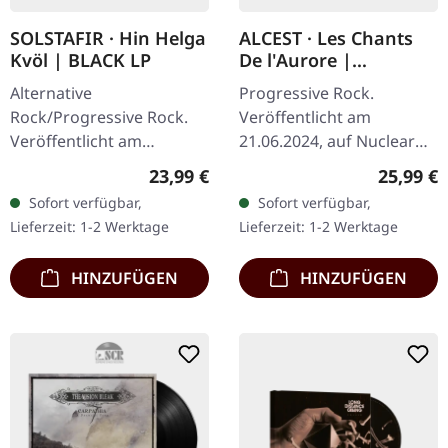
SOLSTAFIR · Hin Helga
ALCEST · Les Chants
Kvöl | BLACK LP
De l'Aurore |
TRANSPARENT
Alternative
Progressive Rock.
YELLOW LP
Rock/Progressive Rock.
Veröffentlicht am
Veröffentlicht am
21.06.2024, auf Nuclear
08.11.2024, auf Century
Blast Records.
Regulärer Preis:
Reguläre
23,99 €
25,99 €
Media Records.
Transparent-gelbes Vinyl.
Sofort verfügbar,
Sofort verfügbar,
Schwarzes Vinyl Mit
Auf "Les Chants De
Lieferzeit: 1-2 Werktage
Lieferzeit: 1-2 Werktage
Insert. "Hin helga kvöl" ist
L'Aurore" verbindet
ein…
Alcest…
HINZUFÜGEN
HINZUFÜGEN