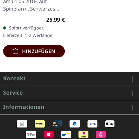
am 01.06.2018, auf
Spinefarm. Schwarzes
Vinyl. "Prequelle" von
Regulärer Preis:
25,99 €
Ghost ist eine
Sofort verfügbar,
herausragende
Lieferzeit: 1-2 Werktage
Veröffentlichung, die
Gothic…
HINZUFÜGEN
Kontakt
Service
Informationen