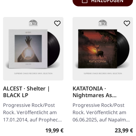
HINZUFÜGEN
ALCEST · Shelter |
KATATONIA ·
BLACK LP
Nightmares As
Extensions Of The
Progressive Rock/Post
Progressive Rock/Post
Waking State | BLACK
Rock. Veröffentlicht am
Rock. Veröffentlicht am
LP
17.01.2014, auf Prophecy
06.06.2025, auf Napalm
Productions. Schwarzes
Records. Schwarzes 180g
Regulärer Preis:
Reguläre
19,99 €
23,99 €
Vinyl mit bedruckter
Vinyl im Gatefold-Cover.