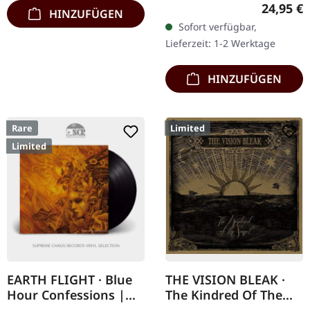
24.04.2020, bei Index
Reguläre
24,95 €
HINZUFÜGEN
Verlag. DEUTSCHE
Sofort verfügbar,
AUFLAGE. Hardcover Buch
Lieferzeit: 1-2 Werktage
mit 346 Seiten in
Schwarzweiß.…
HINZUFÜGEN
Rare
Limited
Limited
EARTH FLIGHT · Blue
THE VISION BLEAK ·
Hour Confessions |
The Kindred Of The