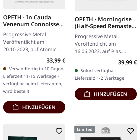
OPETH · In Cauda
OPETH · Morningrise
Venenum Connoisseur
(Half-Speed Remaster)
Edition (English
| TRANSPARENT
Progressive Metal.
Progressive Metal.
Version) | BLACK 2LP
GREEN 2LP
Veröffentlicht am
Veröffentlicht am
20.10.2023, auf Atomic
16.06.2023, auf Pias.
Fire Records. Schwarzes
Transparent grünes
Regulärer Preis:
33,99 €
Reguläre
39,99 €
Doppel-Vinyl im Gatefold-
Doppel-Vinyl. Abbey Road
Versandfertig in 10 Tagen,
Sofort verfügbar,
Cover. Opeth kehren mit
Half-Speed Remaster.
Lieferzeit 11-15 Werktage -
Lieferzeit: 1-2 Werktage
ihrem bisher…
Opeths „Morningrise“
verfügbar beim Lieferanten,
gilt…
wird bestellt
HINZUFÜGEN
HINZUFÜGEN
Limited