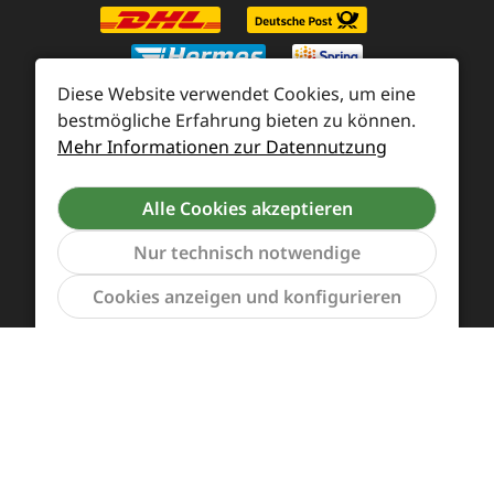
Diese Website verwendet Cookies, um eine
bestmögliche Erfahrung bieten zu können.
Mehr Informationen zur Datennutzung
Zahlung und Versand
Widerrufsrecht und Rücksendung
Kontakt
Alle Cookies akzeptieren
Händleranfragen
Cookie-Voreinstellungen
Nur technisch notwendige
Werkzeu
Cookies anzeigen und konfigurieren
Alle Preise inkl. gesetzl. Mehrwertsteuer zzgl.
Versandkosten
und ggf. Nachnahmegebühren, wenn
nicht anders angegeben.
Vertrag widerrufen
Das Team von Supreme Chaos Records rockt diesen