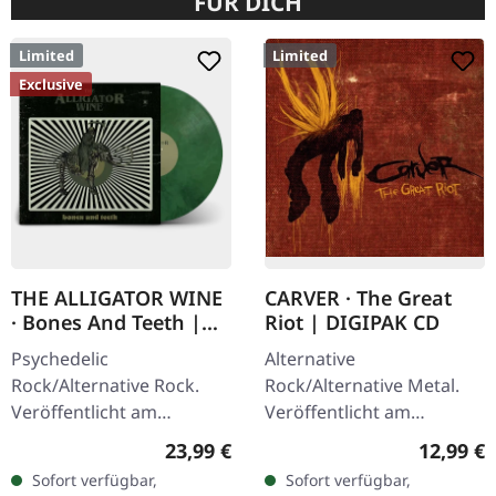
FÜR DICH
Limited
Limited
Exclusive
THE ALLIGATOR WINE
CARVER · The Great
· Bones And Teeth |
Riot | DIGIPAK CD
MARBLED LP
Psychedelic
Alternative
Rock/Alternative Rock.
Rock/Alternative Metal.
Veröffentlicht am
Veröffentlicht am
15.09.2023, auf Supreme
08.02.2013, auf Supreme
Regulärer Preis:
Reguläre
23,99 €
12,99 €
Chaos Records. SCR- und
Chaos Records. Limitierte
Sofort verfügbar,
Sofort verfügbar,
Band-exklusive Auflage!
Auflage als CD im DigiPak