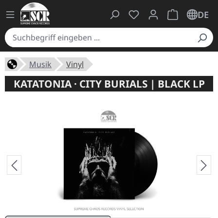
Du hast 0 Produkte auf
Warenkorb ent
DE
Musik
Vinyl
KATATONIA · CITY BURIALS | BLACK LP