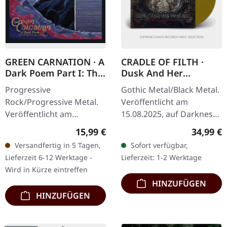
GREEN CARNATION · A
CRADLE OF FILTH ·
Dark Poem Part I: The
Dusk And Her
Shores of Melancholia
Embrace (The Original
Progressive
Gothic Metal/Black Metal.
| DIGIPAK CD
Sin) | GOLD 2LP
Rock/Progressive Metal.
Veröffentlicht am
Veröffentlicht am
15.08.2025, auf Darkness
31.10.2025, auf Season Of
Shall Rise Productions.
Regulärer Preis:
Reguläre
15,99 €
34,99 €
Mist. CD im Deluxe-
Goldenes Doppel-Vinyl im
Versandfertig in 5 Tagen,
Sofort verfügbar,
Digipak mit Golddruck
Gatefold-Cover mit 12-
Lieferzeit 6-12 Werktage -
Lieferzeit: 1-2 Werktage
und 16-seitigem Booklet.
seitigem…
Wird in Kürze eintreffen
…
HINZUFÜGEN
HINZUFÜGEN