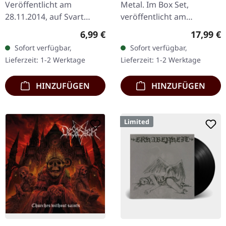
Veröffentlicht am
Metal. Im Box Set,
28.11.2014, auf Svart
veröffentlicht am
Records. CD im DigiPak.
14.11.2025, auf Back On
Regulärer Preis:
Reguläre
6,99 €
17,99 €
Bog Oak liefert eine
Black. 3CD Box Set.
Sofort verfügbar,
Sofort verfügbar,
eindringliche Meditation
Enthält die Alben "III"
Lieferzeit: 1-2 Werktage
Lieferzeit: 1-2 Werktage
über Sterblichkeit und…
(2010), "Delusions Of…
HINZUFÜGEN
HINZUFÜGEN
Limited