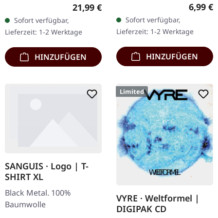
Rückendruck 100%
Recycletes Eco-Vinyl mit
Regulär
6,99 €
Regulärer Preis:
21,99 €
Baumwolle
Insert, Download-Code,
Sofort verfügbar,
Sofort verfügbar,
limitiert auf 200…
Lieferzeit: 1-2 Werktage
Lieferzeit: 1-2 Werktage
HINZUFÜGEN
HINZUFÜGEN
Limited
SANGUIS · Logo | T-
SHIRT XL
Black Metal. 100%
VYRE · Weltformel |
Baumwolle
DIGIPAK CD