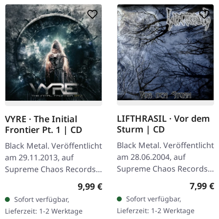
LIFTHRASIL · Vor dem
VYRE · The Initial
Sturm | CD
Frontier Pt. 1 | CD
Black Metal. Veröffentlicht
Black Metal. Veröffentlicht
am 28.06.2004, auf
am 29.11.2013, auf
Supreme Chaos Records.
Supreme Chaos Records.
CD im Jewelcase mit
CD im Jewelcase mit 8-
Regulär
7,99 €
Regulärer Preis:
9,99 €
Booklet. Lifthrasil
seitigem Booklet. Was
Sofort verfügbar,
Sofort verfügbar,
entfesselt mit „Vor dem
passiert, wenn drei
Lieferzeit: 1-2 Werktage
Lieferzeit: 1-2 Werktage
Sturm" eine…
kosmische…