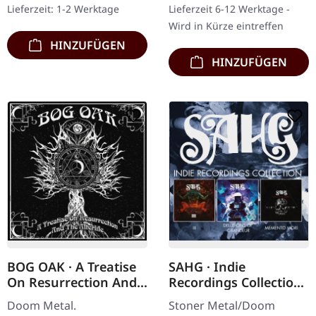
Lieferzeit: 1-2 Werktage
Lieferzeit 6-12 Werktage -
liefern…
Wird in Kürze eintreffen
HINZUFÜGEN
HINZUFÜGEN
BOG OAK · A Treatise
SAHG · Indie
On Resurrection And
Recordings Collection
The Afterlife |
| 3CD BOXSET
Doom Metal.
Stoner Metal/Doom
DIGIPAK CD