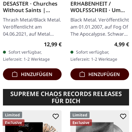
DESASTER · Churches
ERHABENHEIT /
Without Saints |
WOLFSSCHREI · Um
DIGIPAK CD
Einst Zu Herrschen |
Thrash Metal/Black Metal.
Black Metal. Veröffentlicht
BLACK 7" EP
Veröffentlicht am
am 01.01.2007, auf Fog Of
04.06.2021, auf Metal
The Apocalypse. Schwarze
Blade Records.
7" Vinyl, limitiert auf 500
Regulärer Preis:
Regulär
12,99 €
4,99 €
Erstauflage im DigiPak.
Exemplare. A1.
Sofort verfügbar,
Sofort verfügbar,
"Churches Without
Erhabenheit - Um Einst
Lieferzeit: 1-2 Werktage
Lieferzeit: 1-2 Werktage
Saints" von Desaster ist…
Zu…
HINZUFÜGEN
HINZUFÜGEN
SUPREME CHAOS RECORDS RELEASES
FÜR DICH
Limited
Limited
Exclusive
Exclusive