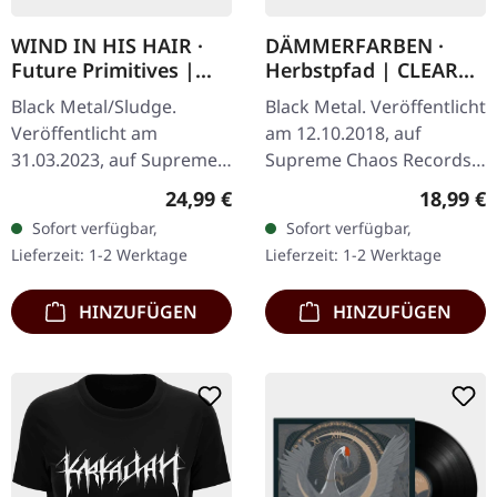
WIND IN HIS HAIR ·
DÄMMERFARBEN ·
Future Primitives |
Herbstpfad | CLEAR
SPLATTER LP
LP
Black Metal/Sludge.
Black Metal. Veröffentlicht
Veröffentlicht am
am 12.10.2018, auf
31.03.2023, auf Supreme
Supreme Chaos Records.
Chaos Records. SCR-
Transparentes Vinyl
Regulärer Preis:
Reguläre
24,99 €
18,99 €
exklusives Ultra Clear
limitiert auf nur 200
Sofort verfügbar,
Sofort verfügbar,
Vinyl mit schwarzen und
Exemplare. Diese
Lieferzeit: 1-2 Werktage
Lieferzeit: 1-2 Werktage
weißen Splattern mit…
hochwertige…
HINZUFÜGEN
HINZUFÜGEN