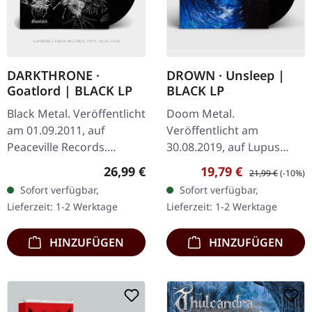
DARKTHRONE ·
DROWN · Unsleep |
Goatlord | BLACK LP
BLACK LP
Black Metal. Veröffentlicht
Doom Metal.
am 01.09.2011, auf
Veröffentlicht am
Peaceville Records.
30.08.2019, auf Lupus
Schwarzes Vinyl. Als
Lounge. Schwarzes Vinyl,
Regulärer Preis:
Verkaufspreis:
Regulärer Preis:
26,99 €
19,79 €
21,99 €
(-10%)
Darkthrone "Goatlord"
limitiert auf 300
Sofort verfügbar,
Sofort verfügbar,
auf die Welt losließen,
Exemplare. Drown liefert
Lieferzeit: 1-2 Werktage
Lieferzeit: 1-2 Werktage
lieferten sie…
mit "Unsleep" eine
absolut…
HINZUFÜGEN
HINZUFÜGEN