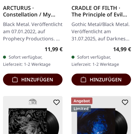
ARCTURUS ·
CRADLE OF FILTH ·
Constellation / My
The Principle of Evil
Angel | DIGIPAK CD
Made Flesh | BLACK
Black Metal. Veröffentlicht
Gothic Metal/Black Metal.
TAPE
am 07.01.2022, auf
Veröffentlicht am
Prophecy Productions. CD
31.07.2025, auf Darkness
im DigiPack. Als die
Shall Rise Productions.
Regulärer Preis:
Reguläre
11,99 €
14,99 €
norwegischen
Schwarze Kassette, 5-
Sofort verfügbar,
Sofort verfügbar,
Avantgarde-Meister
Panel-Cover, limitiert auf
Lieferzeit: 1-2 Werktage
Lieferzeit: 1-2 Werktage
Arcturus mit…
500…
HINZUFÜGEN
HINZUFÜGEN
Angebot
Limited