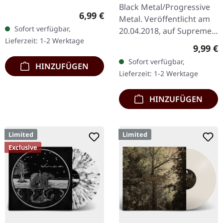
Black Metal/Progressive
Regulärer Preis:
6,99 €
Metal. Veröffentlicht am
Sofort verfügbar,
20.04.2018, auf Supreme
Lieferzeit: 1-2 Werktage
Chaos Records. Limitierte
Regulär
9,99 €
Erstauflage als CD im
Sofort verfügbar,
HINZUFÜGEN
DigiPak. Schnall Dich an,…
Lieferzeit: 1-2 Werktage
HINZUFÜGEN
Limited
Limited
Exclusive