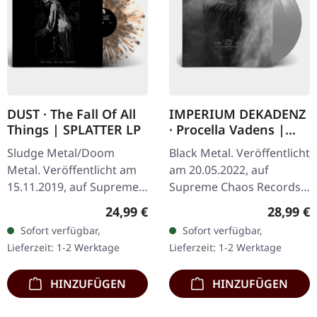
DUST · The Fall Of All
IMPERIUM DEKADENZ
Things | SPLATTER LP
· Procella Vadens |
SILVER 2LP
Sludge Metal/Doom
Black Metal. Veröffentlicht
Metal. Veröffentlicht am
am 20.05.2022, auf
15.11.2019, auf Supreme
Supreme Chaos Records.
Chaos Records.
Letzte Exemplare! #4-10
Regulärer Preis:
Reguläre
24,99 €
28,99 €
Transparentes Vinyl mit
Silbernes Doppel-Vinyl im
Sofort verfügbar,
Sofort verfügbar,
grauen und braunen
Gatefold-Cover mit
Lieferzeit: 1-2 Werktage
Lieferzeit: 1-2 Werktage
Splatters, limitiert auf…
bedrucktem…
HINZUFÜGEN
HINZUFÜGEN