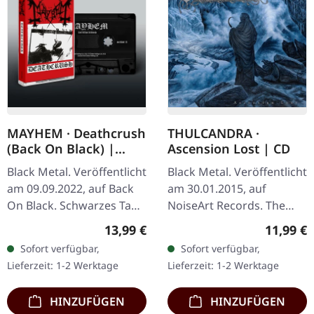
MAYHEM · Deathcrush
THULCANDRA ·
(Back On Black) |
Ascension Lost | CD
BLACK TAPE
Black Metal. Veröffentlicht
Black Metal. Veröffentlicht
am 09.09.2022, auf Back
am 30.01.2015, auf
On Black. Schwarzes Tape
NoiseArt Records. The
mit roter 4-seitiger J-Card.
First Rebellion Throne of
Regulärer Preis:
Reguläre
13,99 €
11,99 €
Ursprünglich
Will Deliverance In Sin and
Sofort verfügbar,
Sofort verfügbar,
veröffentlicht am 16.
Death Demigod
Lieferzeit: 1-2 Werktage
Lieferzeit: 1-2 Werktage
August…
Imprisoned…
HINZUFÜGEN
HINZUFÜGEN