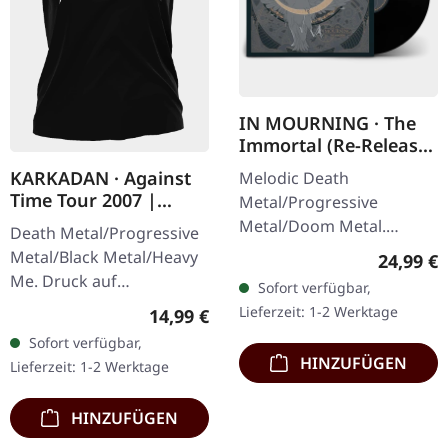
IN MOURNING · The
Immortal (Re-Release)
| BLACK LP
KARKADAN · Against
Melodic Death
Time Tour 2007 |
Metal/Progressive
GIRLIE
Metal/Doom Metal.
Death Metal/Progressive
Veröffentlicht am
Metal/Black Metal/Heavy
Reguläre
24,99 €
27.03.2026, auf Supreme
Me. Druck auf
Sofort verfügbar,
Chaos Records.
Vorderseite und
Lieferzeit: 1-2 Werktage
Regulärer Preis:
14,99 €
Schwarzes Vinyl mit
Rückseite. Front Logo,
Sofort verfügbar,
Insert. Zweite Auflage…
Rückseite: Tourdaten.
HINZUFÜGEN
Lieferzeit: 1-2 Werktage
100% Baumwolle
HINZUFÜGEN