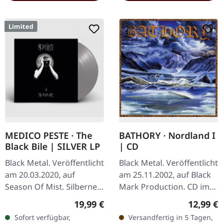
Limited
MEDICO PESTE · The
BATHORY · Nordland I
Black Bile | SILVER LP
| CD
Black Metal. Veröffentlicht
Black Metal. Veröffentlicht
am 20.03.2020, auf
am 25.11.2002, auf Black
Season Of Mist. Silbernes
Mark Production. CD im
Vinyl im Gatefold-Cover.
Jewelcase. Der legendäre
Regulärer Preis:
Reguläre
19,99 €
12,99 €
Limitiert auf 350
schwedische Black Metal-
Sofort verfügbar,
Versandfertig in 5 Tagen,
Exemplare. Medico Peste
Pionier Bathory liefert…