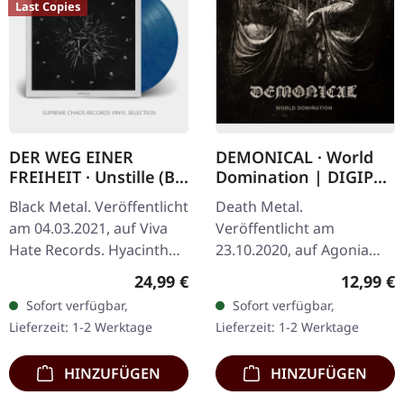
Last Copies
DER WEG EINER
DEMONICAL · World
FREIHEIT · Unstille (B-
Domination | DIGIPAK
Stock) |
CD
Black Metal. Veröffentlicht
Death Metal.
CLEAR/RED/BLUE LP
am 04.03.2021, auf Viva
Veröffentlicht am
Hate Records. Hyacinth
23.10.2020, auf Agonia
Transparent/Rot/Blau
Records. CD im Digipak
Regulärer Preis:
Reguläre
24,99 €
12,99 €
marmoriertes Vinyl.
mit durchsichtigem
Sofort verfügbar,
Sofort verfügbar,
Limitiert auf 300
Kunststofftray und 8-
Lieferzeit: 1-2 Werktage
Lieferzeit: 1-2 Werktage
Exemplare.…
seitigem Booklet, in
einer…
HINZUFÜGEN
HINZUFÜGEN