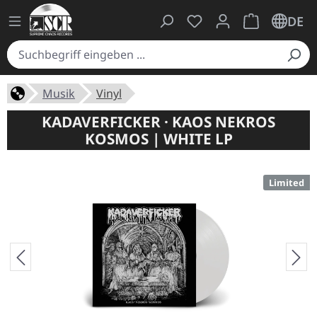
Du hast 0 Produkte auf
Warenkorb ent
DE
Musik
Vinyl
KADAVERFICKER · KAOS NEKROS
KOSMOS | WHITE LP
Limited