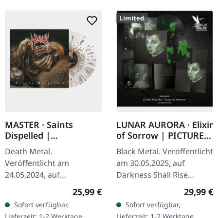
Limited
MASTER · Saints
LUNAR AURORA · Elixir
Dispelled |
of Sorrow | PICTURE
CLEAR/GOLD
LP
Death Metal.
Black Metal. Veröffentlicht
SPLATTER LP
Veröffentlicht am
am 30.05.2025, auf
24.05.2024, auf
Darkness Shall Rise
Hammerheart Records.
Productions. Doppelte
Regulärer Preis:
Reguläre
25,99 €
29,99 €
Clear Vinyl mit goldenem
Picture-Disc, 12-seitiges
Sofort verfügbar,
Sofort verfügbar,
Splatter. Master kehren
12" Booklet in A2 Poster.…
Lieferzeit: 1-2 Werktage
Lieferzeit: 1-2 Werktage