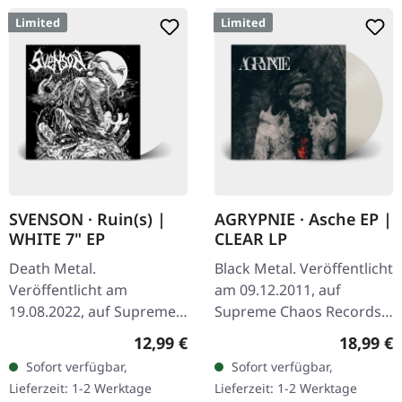
Limited
Limited
SVENSON · Ruin(s) |
AGRYPNIE · Asche EP |
WHITE 7" EP
CLEAR LP
Death Metal.
Black Metal. Veröffentlicht
Veröffentlicht am
am 09.12.2011, auf
19.08.2022, auf Supreme
Supreme Chaos Records.
Chaos Records. Weiße 7"-
Transparentes Vinyl im
Regulärer Preis:
Reguläre
12,99 €
18,99 €
Vinyl-Single mit Memorial-
Gatefold-Cover, limitiert
Sofort verfügbar,
Sofort verfügbar,
Etching auf der B-Seite,
auf 400 Exemplare, 180g
Lieferzeit: 1-2 Werktage
Lieferzeit: 1-2 Werktage
limitiert auf 200…
Vinyl.…