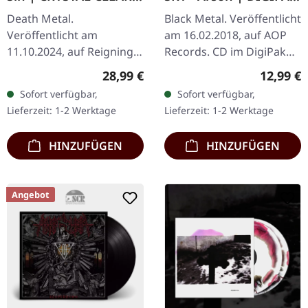
LP
CD
Death Metal.
Black Metal. Veröffentlicht
Veröffentlicht am
am 16.02.2018, auf AOP
11.10.2024, auf Reigning
Records. CD im DigiPak
Phoenix Music.
mit 16-seitigem Booklet.
Regulärer Preis:
Reguläre
28,99 €
12,99 €
Kristallklares Vinyl im
Das Album "Arson" von
Sofort verfügbar,
Sofort verfügbar,
Gatefold-Cover mit
Harakiri For The Sky ist
Lieferzeit: 1-2 Werktage
Lieferzeit: 1-2 Werktage
beidseitig bedrucktem
ein…
Innersleeve…
HINZUFÜGEN
HINZUFÜGEN
Angebot