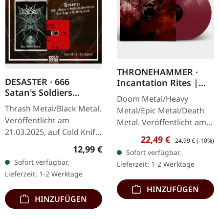
THRONEHAMMER ·
DESASTER · 666
Incantation Rites |
Satan's Soldiers
OXBLOOD 2LP
Doom Metal/Heavy
Syndicate | RED TAPE
Thrash Metal/Black Metal.
Metal/Epic Metal/Death
Veröffentlicht am
Metal. Veröffentlicht am
21.03.2025, auf Cold Knife
21.10.2022, auf Supreme
Verkaufspreis:
Regulärer Preis:
22,49 €
24,99 €
(-10%)
Records. Rote Kassette
Chaos Records. Blutrotes
Regulärer Preis:
12,99 €
Sofort verfügbar,
mit schwarzem Aufdruck
Doppel-Vinyl im Gatefold-
Sofort verfügbar,
Lieferzeit: 1-2 Werktage
in klarer Norelco-Box mit
Cover mit…
Lieferzeit: 1-2 Werktage
einem…
HINZUFÜGEN
HINZUFÜGEN