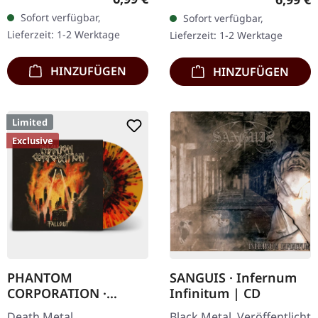
Baumwolle
Chaos Records. CD im
Sofort verfügbar,
Sofort verfügbar,
Jewelcase mit 8-seitigem
Lieferzeit: 1-2 Werktage
Lieferzeit: 1-2 Werktage
Booklet.…
HINZUFÜGEN
HINZUFÜGEN
Limited
Exclusive
PHANTOM
SANGUIS · Infernum
CORPORATION ·
Infinitum | CD
Fallout | FIRE
Death Metal.
Black Metal. Veröffentlicht