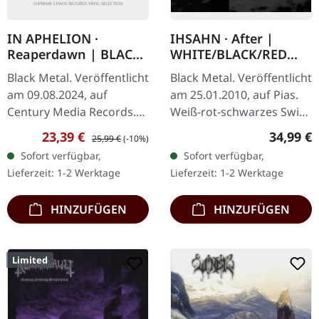
IN APHELION ·
IHSAHN · After |
Reaperdawn | BLACK
WHITE/BLACK/RED
LP
SWIRL 2LP
Black Metal. Veröffentlicht
Black Metal. Veröffentlicht
am 09.08.2024, auf
am 25.01.2010, auf Pias.
Century Media Records.
Weiß-rot-schwarzes Swirl
Schwarzes Vinyl im
Doppel-Vinyl im Gatefold-
Verkaufspreis:
Regulärer Preis:
Reguläre
23,39 €
34,99 €
25,99 €
(-10%)
Gatefold-Cover.
Cover, zunächst zum
Sofort verfügbar,
Sofort verfügbar,
"Reaperdawn" markiert
Record Store Day…
Lieferzeit: 1-2 Werktage
Lieferzeit: 1-2 Werktage
ein stellares Debüt…
HINZUFÜGEN
HINZUFÜGEN
Limited