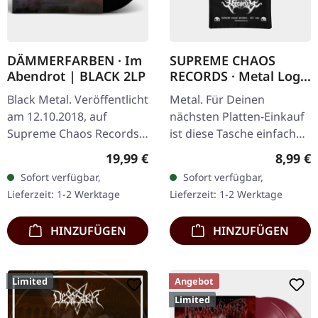
DÄMMERFARBEN · Im
SUPREME CHAOS
Abendrot | BLACK 2LP
RECORDS · Metal Logo
Tote Bag | BAG
Black Metal. Veröffentlicht
Metal. Für Deinen
am 12.10.2018, auf
nächsten Platten-Einkauf
Supreme Chaos Records.
ist diese Tasche einfach
Schwarzes Vinyl limitiert
perfekt. Zweiseitiger
Regulärer Preis:
Regulär
19,99 €
8,99 €
auf nur 200 Exemplare.
Druck, Größe 38 x 42cm,
Sofort verfügbar,
Sofort verfügbar,
Vinyl-Spezifikationen: ·
lange Henkel. 100%
Lieferzeit: 1-2 Werktage
Lieferzeit: 1-2 Werktage
180g…
Baumwolle.
HINZUFÜGEN
HINZUFÜGEN
Limited
Angebot
Limited