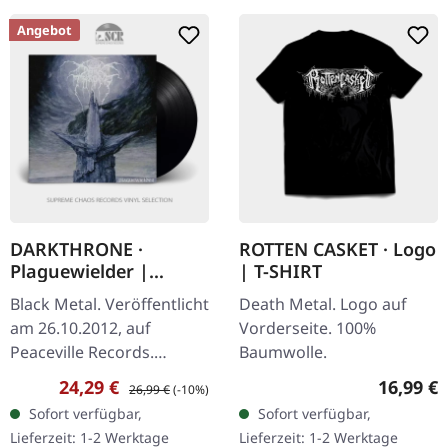
Angebot
DARKTHRONE ·
ROTTEN CASKET · Logo
Plaguewielder |
| T-SHIRT
BLACK LP
Black Metal. Veröffentlicht
Death Metal. Logo auf
am 26.10.2012, auf
Vorderseite. 100%
Peaceville Records.
Baumwolle.
Schwarzes Vinyl.
Verkaufspreis:
Regulärer Preis:
Reguläre
24,29 €
16,99 €
26,99 €
(-10%)
Plaguewielder markiert
Sofort verfügbar,
Sofort verfügbar,
einen entscheidenden
Lieferzeit: 1-2 Werktage
Lieferzeit: 1-2 Werktage