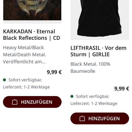
KARKADAN · Eternal
Black Reflections | CD
Heavy Metal/Black
LIFTHRASIL · Vor dem
Sturm | GIRLIE
Metal/Death Metal.
Veröffentlicht am
Black Metal. 100%
19.01.2002, auf Supreme
Baumwolle
Regulärer Preis:
9,99 €
Chaos Records. CD im
Sofort verfügbar,
Jewelcase. Neuauflage mit
Lieferzeit: 1-2 Werktage
Regulär
9,99 €
neuem Artwork,…
Sofort verfügbar,
HINZUFÜGEN
Lieferzeit: 1-2 Werktage
HINZUFÜGEN