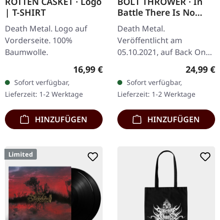
ROTTEN CASKET · Logo
BOLT THROWER · In
| T-SHIRT
Battle There Is No
Law! | BLACK LP
Death Metal. Logo auf
Death Metal.
Vorderseite. 100%
Veröffentlicht am
Baumwolle.
05.10.2021, auf Back On
Black. Schwarzes Vinyl im
Regulärer Preis:
Reguläre
16,99 €
24,99 €
Gatefold-Cover. "In Battle
Sofort verfügbar,
Sofort verfügbar,
There Is No Law!" ist ein
Lieferzeit: 1-2 Werktage
Lieferzeit: 1-2 Werktage
monumentales…
HINZUFÜGEN
HINZUFÜGEN
Limited