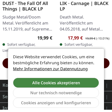
DUST · The Fall Of All
LIK · Carnage | BLACK
Things | BLACK LP
LP
Sludge Metal/Doom
Death Metal.
Metal. Veröffentlicht am
Veröffentlicht am
15.11.2019, auf Supreme
04.05.2018, auf Metal
Chaos Records.
Blade Records. Schwarzes
Regulärer Preis:
Verkaufspreis:
Regulärer Preis:
19,99 €
17,99 €
19,99 €
(-10.01%)
Schwarzes Vinyl, limitiert
Vinyl mit A1-Poster und
Sofort verfügbar,
Sofort verfügbar,
auf 200
Download-Card.
Lieferzeit: 1-2 Werktage
Lieferzeit: 1-2 Werktage
handnummerierte
"Carnage" von Lik
Diese Website verwendet Cookies, um eine
Exemplare. ·…
präsentiert…
bestmögliche Erfahrung bieten zu können.
HINZUFÜGEN
HINZUFÜGEN
Mehr Informationen zur Datennutzung
Alle Cookies akzeptieren
Kontakt
Nur technisch notwendige
Service
Werkzeu
Cookies anzeigen und konfigurieren
Informationen