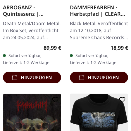
ARROGANZ ·
DÄMMERFARBEN ·
Quintessenz |
Herbstpfad | CLEAR
WOODEN BOX SET
LP
Death Metal/Doom Metal.
Black Metal. Veröffentlicht
Im Box Set, veröffentlicht
am 12.10.2018, auf
am 24.05.2024, auf
Supreme Chaos Records.
Supreme Chaos Records.
Transparentes Vinyl
Regulärer Preis:
Reguläre
89,99 €
18,99 €
Ultra schwere,
limitiert auf nur 200
Sofort verfügbar,
Sofort verfügbar,
handgearbeitete Holzbox
Exemplare. Diese
Lieferzeit: 1-2 Werktage
Lieferzeit: 1-2 Werktage
mit graviertem…
hochwertige…
HINZUFÜGEN
HINZUFÜGEN