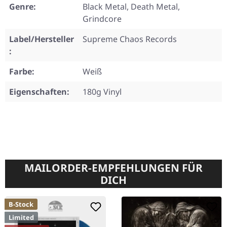
Genre:
Black Metal, Death Metal,
Grindcore
Label/Hersteller
Supreme Chaos Records
:
Farbe:
Weiß
Eigenschaften:
180g Vinyl
MAILORDER-EMPFEHLUNGEN FÜR
DICH
B-Stock
Limited