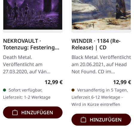
NEKROVAULT ·
WINDIR · 1184 (Re-
Totenzug: Festering
Release) | CD
Peregrination |
Death Metal.
Black Metal. Veröffentlicht
DIGIPACK CD
Veröffentlicht am
am 20.06.2021, auf Head
27.03.2020, auf Ván
Not Found. CD im
Records. Limitierte
Jewelcase. Veröffentlicht
Regulärer Preis:
Reguläre
12,99 €
12,99 €
Erstauflage als DigiPak.
im Jahr 2001 markiert
Sofort verfügbar,
Versandfertig in 5 Tagen,
"Totenzug: Festering
WINDIRs drittes Album
Lieferzeit: 1-2 Werktage
Lieferzeit 6-12 Werktage -
Peregrination" ist eine…
'1184'…
Wird in Kürze eintreffen
HINZUFÜGEN
HINZUFÜGEN