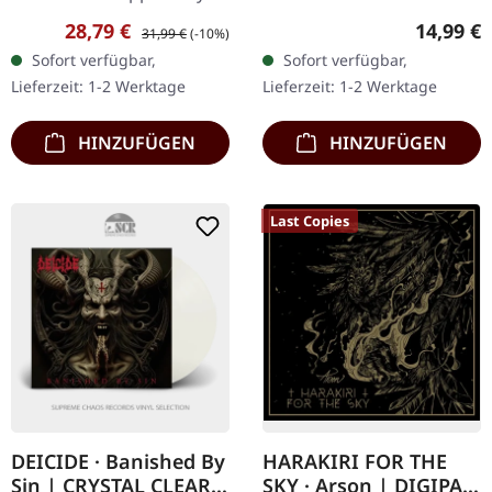
Das selbstbetitelte Album
Productions. CD im
Verkaufspreis:
Regulärer Preis:
Reguläre
28,79 €
14,99 €
31,99 €
(-10%)
'Ihsahn' ist eine
Jewelcase mit 12-seitigem
Sofort verfügbar,
Sofort verfügbar,
tiefgründige Erkundung
Booklet. Nach 35 Jahren…
Lieferzeit: 1-2 Werktage
Lieferzeit: 1-2 Werktage
der…
HINZUFÜGEN
HINZUFÜGEN
Last Copies
DEICIDE · Banished By
HARAKIRI FOR THE
Sin | CRYSTAL CLEAR
SKY · Arson | DIGIPAK