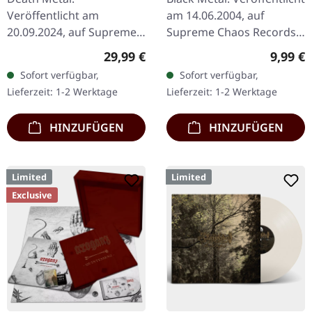
SPLATTER LP
Veröffentlicht am
am 14.06.2004, auf
20.09.2024, auf Supreme
Supreme Chaos Records.
Chaos Records. SCR-
CD im Jewelcase mit 16-
Regulärer Preis:
Regulär
29,99 €
9,99 €
exklusives 'Fire Splatter'
seitigem Booklet. Die
Sofort verfügbar,
Sofort verfügbar,
Vinyl mit Insert, limitiert
österreichische Black
Lieferzeit: 1-2 Werktage
Lieferzeit: 1-2 Werktage
auf 150…
Metal-Horde…
HINZUFÜGEN
HINZUFÜGEN
Limited
Limited
Exclusive