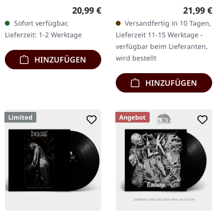
Chaos Records. Doppel-
Transparentes Vinyl
Regulärer Preis:
Reguläre
20,99 €
21,99 €
Vinyl creme-weiß mit
limitiert auf nur 200
Sofort verfügbar,
Versandfertig in 10 Tagen,
Braun in der Mitte,
Exemplare. Vinyl-
Lieferzeit: 1-2 Werktage
Lieferzeit 11-15 Werktage -
limitiert auf nur 200
Spezifikationen: ·…
verfügbar beim Lieferanten,
Exemplare…
wird bestellt
HINZUFÜGEN
HINZUFÜGEN
Limited
Angebot