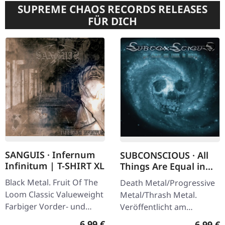
SUPREME CHAOS RECORDS RELEASES
FÜR DICH
SANGUIS · Infernum
SUBCONSCIOUS · All
Infinitum | T-SHIRT XL
Things Are Equal in
Death | CD
Black Metal. Fruit Of The
Death Metal/Progressive
Loom Classic Valueweight
Metal/Thrash Metal.
Farbiger Vorder- und
Veröffentlicht am
Rückendruck 100%
08.08.2008, auf Supreme
Regulärer Preis:
6,99 €
Regulär
6,99 €