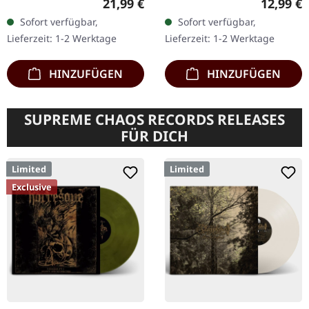
Regulärer Preis:
Reguläre
21,99 €
12,99 €
mit gefaltetem 8-seitigem
norwegischen Black
Sofort verfügbar,
Sofort verfügbar,
Booklet in schwarzem…
Metal-Legenden
Lieferzeit: 1-2 Werktage
Lieferzeit: 1-2 Werktage
Darkthrone 2016 "Arctic…
HINZUFÜGEN
HINZUFÜGEN
SUPREME CHAOS RECORDS RELEASES
FÜR DICH
Limited
Limited
Exclusive