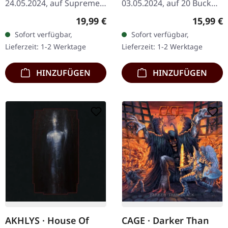
24.05.2024, auf Supreme
03.05.2024, auf 20 Buck
Chaos Records.
Spin. CD im Jewelcase.
Regulärer Preis:
Reguläre
19,99 €
15,99 €
Schwarzes Vinyl im
Terminal Nation liefert mit
Sofort verfügbar,
Sofort verfügbar,
schweren matten Cover
"Echoes Of The Devil's
Lieferzeit: 1-2 Werktage
Lieferzeit: 1-2 Werktage
mit Insert. Vinyl…
Den" einen…
HINZUFÜGEN
HINZUFÜGEN
AKHLYS · House Of
CAGE · Darker Than