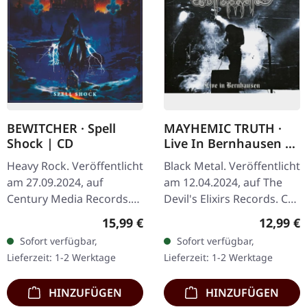
BEWITCHER · Spell
MAYHEMIC TRUTH ·
Shock | CD
Live In Bernhausen |
DIGIBOOK CD
Heavy Rock. Veröffentlicht
Black Metal. Veröffentlicht
am 27.09.2024, auf
am 12.04.2024, auf The
Century Media Records.
Devil's Elixirs Records. CD
CD im Jewelcase. "Spell
im noblen Digibook.
Regulärer Preis:
Reguläre
15,99 €
12,99 €
Shock" markiert eine
Limitiert auf 333 Stück,
Sofort verfügbar,
Sofort verfügbar,
triumphale Rückkehr für
handnummeriert!
Lieferzeit: 1-2 Werktage
Lieferzeit: 1-2 Werktage
Portlands…
Mayhemic…
HINZUFÜGEN
HINZUFÜGEN