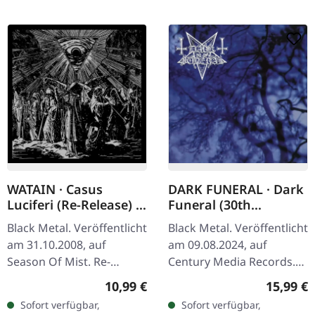
WATAIN · Casus
DARK FUNERAL · Dark
Luciferi (Re-Release) |
Funeral (30th
CD
Anniversary Edition) |
Black Metal. Veröffentlicht
Black Metal. Veröffentlicht
CD
am 31.10.2008, auf
am 09.08.2024, auf
Season Of Mist. Re-
Century Media Records.
Release als Remaster mit
CD im Jewelcase. "Dark
Regulärer Preis:
Reguläre
10,99 €
15,99 €
1 Bonus-Track und 24-
Funeral" von Dark Funeral
Sofort verfügbar,
Sofort verfügbar,
seitigem Booklet. Das
steht als monumentaler