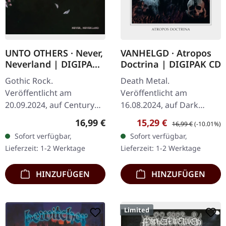
UNTO OTHERS · Never,
VANHELGD · Atropos
Neverland | DIGIPAK
Doctrina | DIGIPAK CD
CD
Gothic Rock.
Death Metal.
Veröffentlicht am
Veröffentlicht am
20.09.2024, auf Century
16.08.2024, auf Dark
Media Records. CD im
Descent Records. CD im
Regulärer Preis:
Verkaufspreis:
Regulärer Preis:
16,99 €
15,29 €
16,99 €
(-10.01%)
Digipak. UNTO OTHERS
DigiPak. Die
Sofort verfügbar,
Sofort verfügbar,
meldet sich mit ihrem
schwedischen Death
Lieferzeit: 1-2 Werktage
Lieferzeit: 1-2 Werktage
neuen Album "Never,
Metal Veteranen
Neverland"…
Vanhelgd kehren mit
HINZUFÜGEN
HINZUFÜGEN
ihrem…
Limited