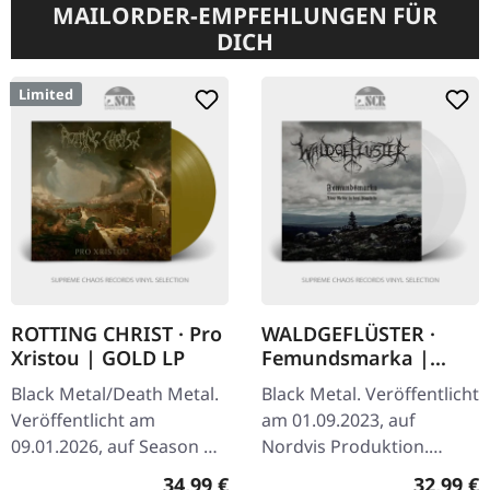
MAILORDER-EMPFEHLUNGEN FÜR
DICH
Limited
ROTTING CHRIST · Pro
WALDGEFLÜSTER ·
Xristou | GOLD LP
Femundsmarka |
CLEAR 2LP
Black Metal/Death Metal.
Black Metal. Veröffentlicht
Veröffentlicht am
am 01.09.2023, auf
09.01.2026, auf Season Of
Nordvis Produktion.
Mist. Goldenes Vinyl im
Transparentes Doppel-
Regulärer Preis:
Reguläre
34,99 €
32,99 €