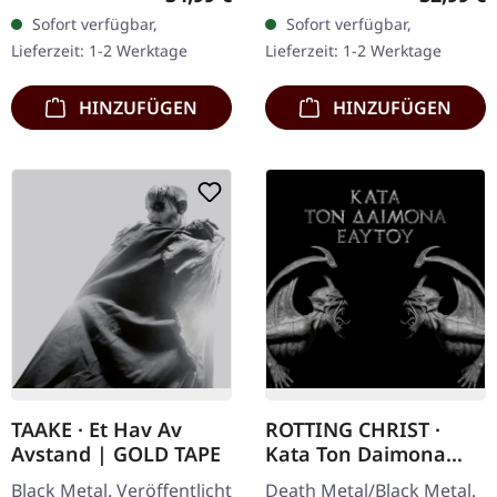
Gatefold-Cover mit
Vinyl im Gatefold-Cover.
Sofort verfügbar,
Sofort verfügbar,
Goldfolie, leinenartiger
Zwölf Jahre nach seiner…
Lieferzeit: 1-2 Werktage
Lieferzeit: 1-2 Werktage
Laminierung…
HINZUFÜGEN
HINZUFÜGEN
TAAKE · Et Hav Av
ROTTING CHRIST ·
Avstand | GOLD TAPE
Kata Ton Daimona
Eaytoy | CD
Black Metal. Veröffentlicht
Death Metal/Black Metal.