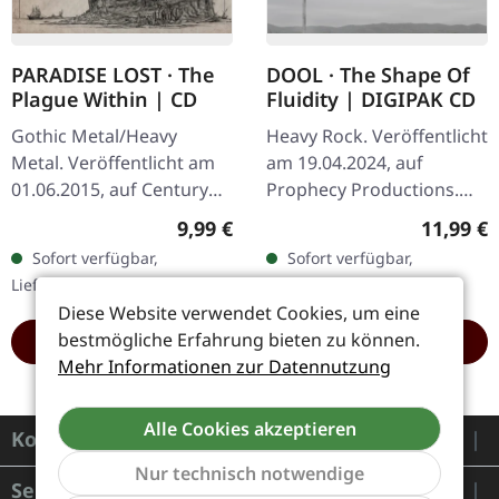
PARADISE LOST · The
DOOL · The Shape Of
Plague Within | CD
Fluidity | DIGIPAK CD
Gothic Metal/Heavy
Heavy Rock. Veröffentlicht
Metal. Veröffentlicht am
am 19.04.2024, auf
01.06.2015, auf Century
Prophecy Productions.
Media Records. CD im
Digipak CD. Alles fließt,
Regulärer Preis:
Reguläre
9,99 €
11,99 €
Jewelcase. "The Plague
nichts bleibt wie es ist.
Sofort verfügbar,
Sofort verfügbar,
Within" von Paradise Lost
Diese philosophische…
Lieferzeit: 1-2 Werktage
Lieferzeit: 1-2 Werktage
ist eine…
Diese Website verwendet Cookies, um eine
bestmögliche Erfahrung bieten zu können.
HINZUFÜGEN
HINZUFÜGEN
Mehr Informationen zur Datennutzung
Alle Cookies akzeptieren
Kontakt
Nur technisch notwendige
Service