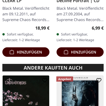
CLEAR LP
Decline Portrait | CD
Black Metal. Veröffentlicht
Black Metal. Veröffentlicht
am 09.12.2011, auf
am 27.09.2004, auf
Supreme Chaos Records.
Supreme Chaos Records.
Transparentes Vinyl im
CD im Jewelcase mit
Regulärer Preis:
Regulär
18,99 €
6,99 €
Gatefold-Cover, limitiert
Booklet. Sonic Reign
Sofort verfügbar,
Sofort verfügbar,
auf 400 Exemplare, 180g
entfesselt mit „The
Lieferzeit: 1-2 Werktage
Lieferzeit: 1-2 Werktage
Vinyl.…
Decline Portrait"…
HINZUFÜGEN
HINZUFÜGEN
ANDERE KAUFTEN AUCH
Angebot