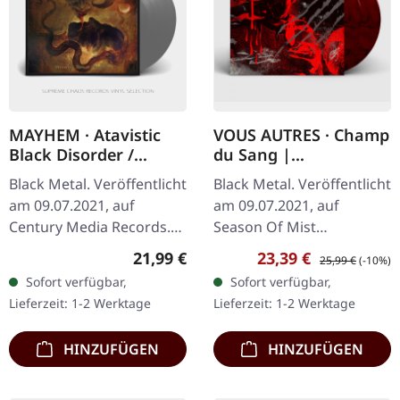
MAYHEM · Atavistic
VOUS AUTRES · Champ
Black Disorder /
du Sang |
Kommando | GREY LP
RED/WHITE/BLACK
Black Metal. Veröffentlicht
Black Metal. Veröffentlicht
2LP
am 09.07.2021, auf
am 09.07.2021, auf
Century Media Records.
Season Of Mist
Graues Vinyl mit
Underground Activists.
Regulärer Preis:
Verkaufspreis:
Regulärer Preis:
21,99 €
23,39 €
25,99 €
(-10%)
Wendecover mit Insert.
Rot, weiß und schwarz
Sofort verfügbar,
Sofort verfügbar,
Limitiert auf 300
marmoriertes Doppel-
Lieferzeit: 1-2 Werktage
Lieferzeit: 1-2 Werktage
Exemplare. Die…
Vinyl im…
HINZUFÜGEN
HINZUFÜGEN