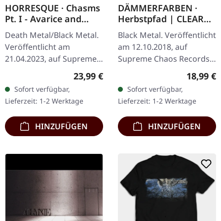
HORRESQUE · Chasms
DÄMMERFARBEN ·
Pt. I - Avarice and
Herbstpfad | CLEAR
Retribution |
LP
Death Metal/Black Metal.
Black Metal. Veröffentlicht
YELLOW/BLACK LP
Veröffentlicht am
am 12.10.2018, auf
21.04.2023, auf Supreme
Supreme Chaos Records.
Chaos Records.
Transparentes Vinyl
Regulärer Preis:
Reguläre
23,99 €
18,99 €
Transparent
limitiert auf nur 200
Sofort verfügbar,
Sofort verfügbar,
Dunkelgelb/Schwarz
Exemplare. Diese
Lieferzeit: 1-2 Werktage
Lieferzeit: 1-2 Werktage
marmoriertes Vinyl im
hochwertige…
schweren Cover…
HINZUFÜGEN
HINZUFÜGEN