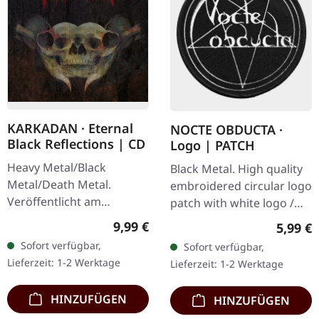
KARKADAN · Eternal
NOCTE OBDUCTA ·
Black Reflections | CD
Logo | PATCH
Heavy Metal/Black
Black Metal. High quality
Metal/Death Metal.
embroidered circular logo
Veröffentlicht am
patch with white logo /
19.01.2002, auf Supreme
black background,
Regulärer Preis:
9,99 €
Regulär
5,99 €
Chaos Records. CD im
embroidered edge. Size
Sofort verfügbar,
Sofort verfügbar,
Jewelcase. Neuauflage mit
ca. 10 cm diameter
Lieferzeit: 1-2 Werktage
Lieferzeit: 1-2 Werktage
neuem Artwork,…
HINZUFÜGEN
HINZUFÜGEN