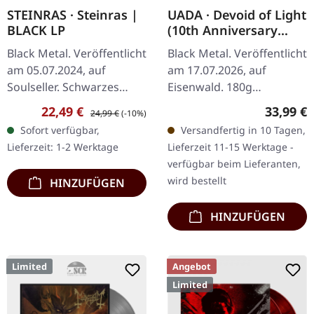
STEINRAS · Steinras |
UADA · Devoid of Light
BLACK LP
(10th Anniversary
Edition) | RED/GOLD
Black Metal. Veröffentlicht
Black Metal. Veröffentlicht
LP
am 05.07.2024, auf
am 17.07.2026, auf
Soulseller. Schwarzes
Eisenwald. 180g
Vinyl. SIDE A: En Kald Død
Gold/Ruby marmoriertes
Verkaufspreis:
Regulärer Preis:
Reguläre
22,49 €
33,99 €
24,99 €
(-10%)
(Ft. Skagg of Deathcult,
Vinyl im Gatefold-Cover
Sofort verfügbar,
Versandfertig in 10 Tagen,
Gaahlskagg) Djevelen I…
mit UV-Reliefdruck und
Lieferzeit: 1-2 Werktage
Lieferzeit 11-15 Werktage -
Booklet. Bisher…
verfügbar beim Lieferanten,
wird bestellt
HINZUFÜGEN
HINZUFÜGEN
Limited
Angebot
Limited