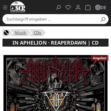
Du hast 0 Produkte auf
Warenkorb ent
DE
Musik
CDs
IN APHELION · REAPERDAWN | CD
Angebot