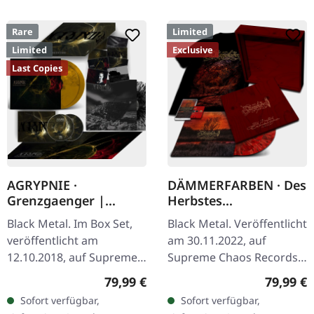
Rare
Limited
Limited
Exclusive
Last Copies
AGRYPNIE ·
DÄMMERFARBEN · Des
Grenzgaenger |
Herbstes
DELUXE GOLD/CLEAR
Trauerhymnen MMXX
Black Metal. Im Box Set,
Black Metal. Veröffentlicht
4LP BOX SET
| WOODEN LP BOX
veröffentlicht am
am 30.11.2022, auf
12.10.2018, auf Supreme
Supreme Chaos Records.
Chaos Records. Eine
Ultra schwere
Regulärer Preis:
Reguläre
79,99 €
79,99 €
noble Box, die die beiden
Mahaghoni-farbene Holz-
Sofort verfügbar,
Sofort verfügbar,
Agrypnie-Alben
Box mit graviertem Logo,