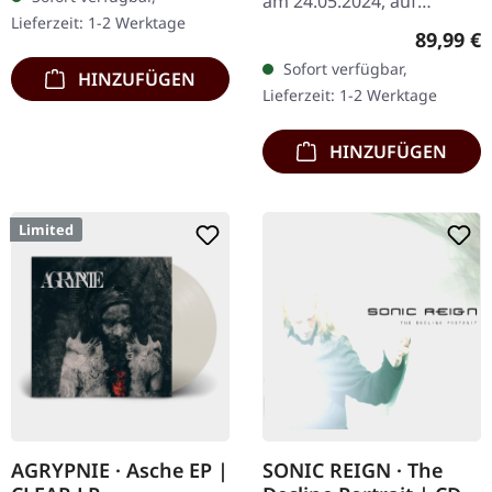
am 24.05.2024, auf
Lieferzeit: 1-2 Werktage
Supreme Chaos Records.
Reguläre
89,99 €
Ultra schwere,
Sofort verfügbar,
HINZUFÜGEN
handgearbeitete Holzbox
Lieferzeit: 1-2 Werktage
mit graviertem…
HINZUFÜGEN
Limited
AGRYPNIE · Asche EP |
SONIC REIGN · The