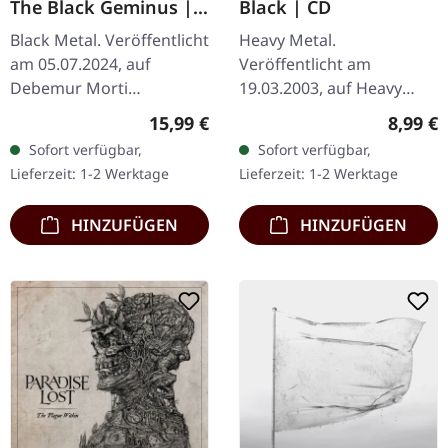
The Black Geminus |
Black | CD
DIGIPAK CD
Black Metal. Veröffentlicht
Heavy Metal.
am 05.07.2024, auf
Veröffentlicht am
Debemur Morti
19.03.2003, auf Heavy
Productions. CD im
Metal Media. Jewelcase
Regulärer Preis:
Regulär
15,99 €
8,99 €
DigiPak. Nach dem
CD. Das Album „Darker
Sofort verfügbar,
Sofort verfügbar,
weithin verehrten
Than Black“ von Cage
Lieferzeit: 1-2 Werktage
Lieferzeit: 1-2 Werktage
"Melinoë" aus dem Jahr
verkörpert die Essenz
2020…
von…
HINZUFÜGEN
HINZUFÜGEN