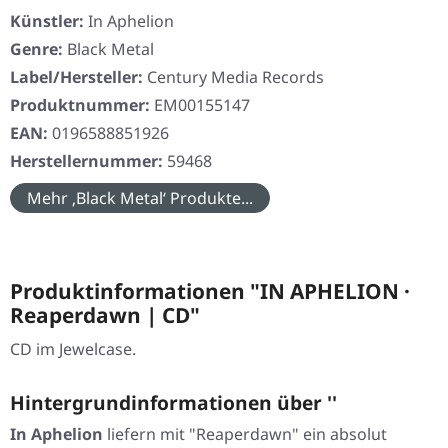
Künstler:
In Aphelion
Genre:
Black Metal
Label/Hersteller:
Century Media Records
Produktnummer:
EM00155147
EAN:
0196588851926
Herstellernummer:
59468
Mehr ‚Black Metal‘ Produkte...
Produktinformationen "IN APHELION ·
Reaperdawn | CD"
CD im Jewelcase.
Hintergrundinformationen über ''
In Aphelion
liefern mit
"Reaperdawn"
ein absolut