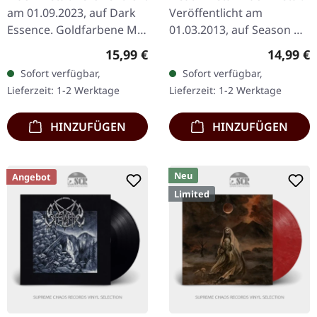
am 01.09.2023, auf Dark
Veröffentlicht am
Essence. Goldfarbene MC.
01.03.2013, auf Season Of
In ihrem achten
Mist. CD im Jewelcase.
Regulärer Preis:
Reguläre
15,99 €
14,99 €
Studioalbum umhüllt
Das elfte Studioalbum
Sofort verfügbar,
Sofort verfügbar,
Taake die Zuhörer erneut
von Rotting Christ, "Kata
Lieferzeit: 1-2 Werktage
Lieferzeit: 1-2 Werktage
mit der…
Ton…
HINZUFÜGEN
HINZUFÜGEN
Neu
Angebot
Limited