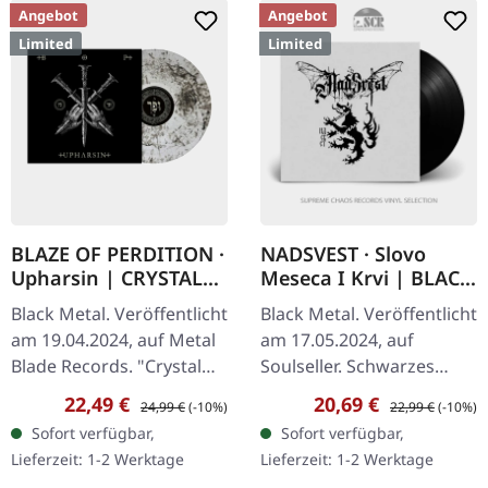
Angebot
Angebot
Limited
Limited
BLAZE OF PERDITION ·
NADSVEST · Slovo
Upharsin | CRYSTAL
Meseca I Krvi | BLACK
CLEAR/BLACK DUST LP
LP
Black Metal. Veröffentlicht
Black Metal. Veröffentlicht
am 19.04.2024, auf Metal
am 17.05.2024, auf
Blade Records. "Crystal
Soulseller. Schwarzes
Clear/Black Dust" Vinyl,
Vinyl, limitiert auf 200
Verkaufspreis:
Regulärer Preis:
Verkaufspreis:
Regulärer Preis:
22,49 €
20,69 €
24,99 €
(-10%)
22,99 €
(-10%)
limitiert auf 300 Stück. Die
Stück. Nadsvest entfesselt
Sofort verfügbar,
Sofort verfügbar,
polnischen Black…
einen Sturm slawischer…
Lieferzeit: 1-2 Werktage
Lieferzeit: 1-2 Werktage