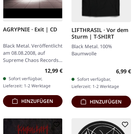
AGRYPNIE · Exit | CD
LIFTHRASIL · Vor dem
Sturm | T-SHIRT
Black Metal. Veröffentlicht
Black Metal. 100%
am 08.08.2008, auf
Baumwolle
Supreme Chaos Records.
CD im Jewelcase mit 12-
Regulärer Preis:
12,99 €
Regulär
6,99 €
seitigem Booklet. Mit
Sofort verfügbar,
Sofort verfügbar,
AGRYPNIE bricht ex-
Lieferzeit: 1-2 Werktage
Lieferzeit: 1-2 Werktage
Nocte…
HINZUFÜGEN
HINZUFÜGEN