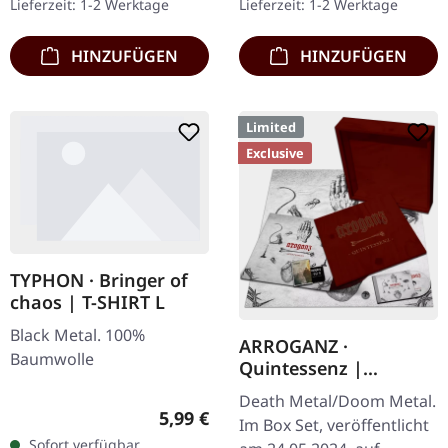
Lieferzeit: 1-2 Werktage
Lieferzeit: 1-2 Werktage
"Grenzgænger" und…
Titel und…
HINZUFÜGEN
HINZUFÜGEN
Limited
Exclusive
TYPHON · Bringer of
chaos | T-SHIRT L
Black Metal. 100%
ARROGANZ ·
Baumwolle
Quintessenz |
WOODEN BOX SET
Death Metal/Doom Metal.
Regulärer Preis:
5,99 €
Im Box Set, veröffentlicht
Sofort verfügbar,