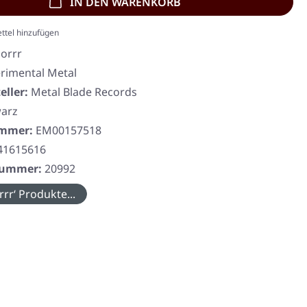
IN DEN WARENKORB
ttel hinzufügen
gorrr
rimental Metal
eller:
Metal Blade Records
arz
ummer:
EM00157518
41615616
rnummer:
20992
rr‘ Produkte...