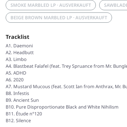
SMOKE MARBLED LP · AUSVERKAUFT
SAWBLADE
BEIGE BROWN MARBLED LP · AUSVERKAUFT
Tracklist
A1. Daemoni
A2. Headbutt
A3. Limbo
A4. Blastbeat Falafel (feat. Trey Spruance from Mr. Bungl
A5. ADHD
A6. 2020
A7. Mustard Mucous (feat. Scott Ian from Anthrax, Mr. B
B8. Infestis
B9. Ancient Sun
B10. Pure Disproportionate Black and White Nihilism
B11. Étude n°120
B12. Silence