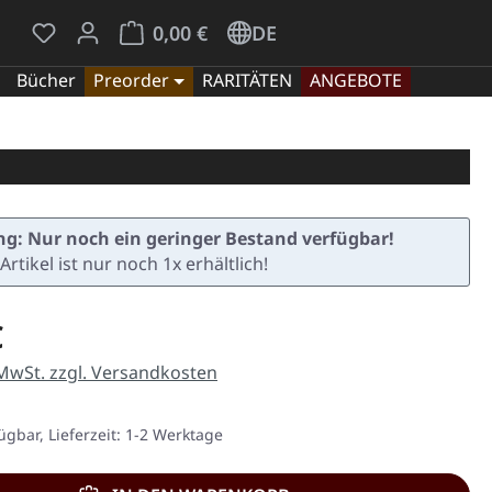
Du hast 0 Produkte auf dem Merkzettel
Warenkorb enthält 0 Positionen. Der Gesamt
0,00 €
DE
Bücher
Preorder
RARITÄTEN
ANGEBOTE
g: Nur noch ein geringer Bestand verfügbar!
Artikel ist nur noch 1x erhältlich!
eis:
€
 MwSt. zzgl. Versandkosten
ügbar, Lieferzeit: 1-2 Werktage