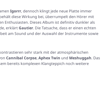
 Namen
Igorrr
, dennoch klingt jede neue Platte immer
behält diese Wirkung bei, überrumpelt den Hörer mit
 Enthusiasten. Dieses Album ist definitiv dunkler als
de, erklärt
Gautier
. Die Tatsache, dass er einen echten
 Arbeit am Sound und der Auswahl der Instrumente sowie
e kontrastieren sehr stark mit der atmosphärischen
 von
Cannibal Corpse
,
Aphex Twin
und
Meshuggah
. Das
iesem bereits komplexen Klangteppich noch weitere