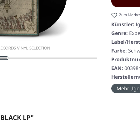
Zum Merkze
Künstler:
I
Genre:
Expe
Label/Herst
Farbe:
Schw
Produktn
EAN:
00398
Herstelle
Mehr ‚Igor
 BLACK LP"