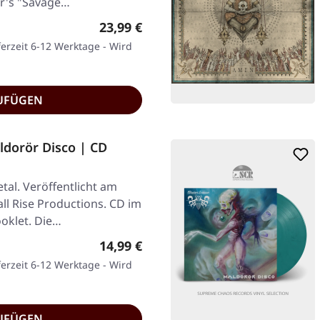
rrr's "Savage…
Regulärer Preis:
23,99 €
ferzeit 6-12 Werktage - Wird
UFÜGEN
dorör Disco | CD
tal. Veröffentlicht am
ll Rise Productions. CD im
ooklet. Die…
Regulärer Preis:
14,99 €
ferzeit 6-12 Werktage - Wird
UFÜGEN