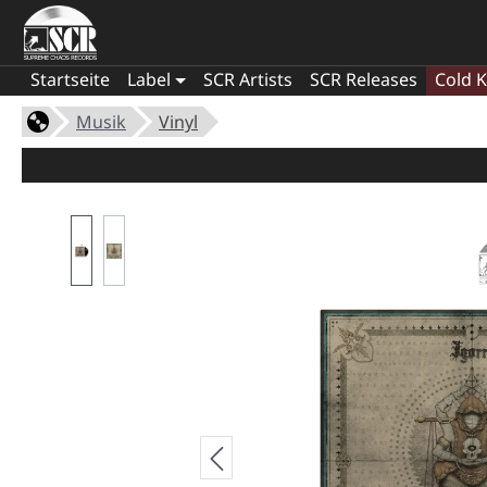
Startseite
Label
SCR Artists
SCR Releases
Cold K
Musik
Vinyl