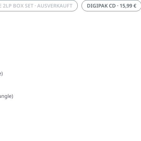
 2LP BOX SET · AUSVERKAUFT
DIGIPAK CD · 15,99 €
e)
ungle)