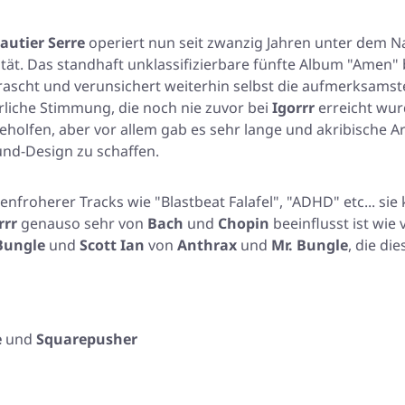
autier Serre
operiert nun seit zwanzig Jahren unter dem
ität. Das standhaft unklassifizierbare fünfte Album
"Amen"
ascht und verunsichert weiterhin selbst die aufmerksamsten
erliche Stimmung, die noch nie zuvor bei
Igorrr
erreicht wur
eholfen, aber vor allem gab es sehr lange und akribische
und-Design zu schaffen.
rbenfroherer Tracks wie
"Blastbeat Falafel"
,
"ADHD"
etc... si
rrr
genauso sehr von
Bach
und
Chopin
beeinflusst ist wie
Bungle
und
Scott Ian
von
Anthrax
und
Mr. Bungle
, die d
e
und
Squarepusher