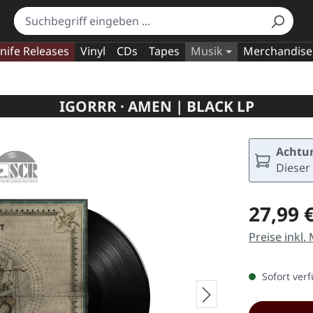
nife Releases
Vinyl
CDs
Tapes
Musik
Merchandise
IGORRR · AMEN | BLACK LP
Achtun
Dieser 
Regulärer Pr
27,99 
Preise inkl.
Sofort verf