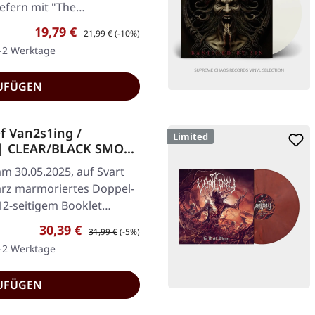
iefern mit "The…
Verkaufspreis:
Regulärer Preis:
19,79 €
21,99 €
(-10%)
1-2 Werktage
UFÜGEN
f Van2s1ing /
Limited
s | CLEAR/BLACK SMOKE
am 30.05.2025, auf Svart
rz marmoriertes Doppel-
 12-seitigem Booklet…
Verkaufspreis:
Regulärer Preis:
30,39 €
31,99 €
(-5%)
1-2 Werktage
UFÜGEN