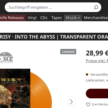
nife Releases
Vinyl
CDs
Tapes
Musik
Merchandise
ISY · INTO THE ABYSS | TRANSPARENT OR
Regulärer Pr
28,99 
Limited
Preise inkl.
Versandfert
Lieferanten, w
Zum Merkze