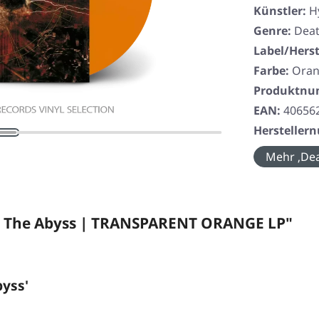
Künstler:
H
Genre:
Deat
Label/Herst
Farbe:
Ora
Produktn
EAN:
40656
Herstelle
Mehr ‚Dea
o The Abyss | TRANSPARENT ORANGE LP"
yss'