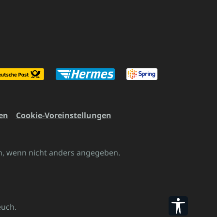
en
Cookie-Voreinstellungen
 wenn nicht anders angegeben.
Werkzeu
euch.