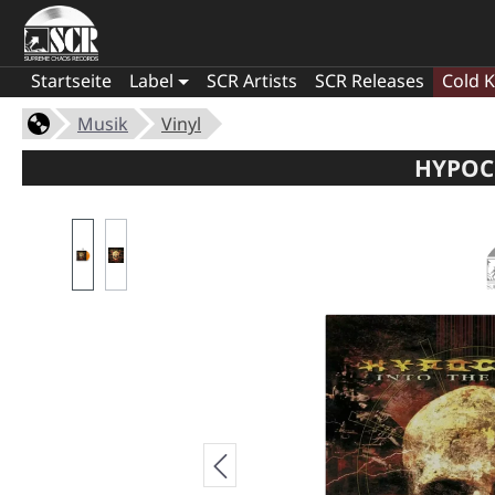
Startseite
Label
SCR Artists
SCR Releases
Cold K
Musik
Vinyl
HYPOCR