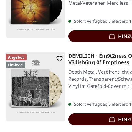
Metal-Veteranen Merciless l
Sofort verfügbar, Lieferzeit: 
HINZ
DEMILICH · Em9t2ness O
Angebot
V34ish6ng 0f Emptines
Limited
2LP
Death Metal. Veröffentlicht 
Records. Transparent/Schwa
Vinyl im Gatefold-Cover mit
Sofort verfügbar, Lieferzeit: 
HINZ