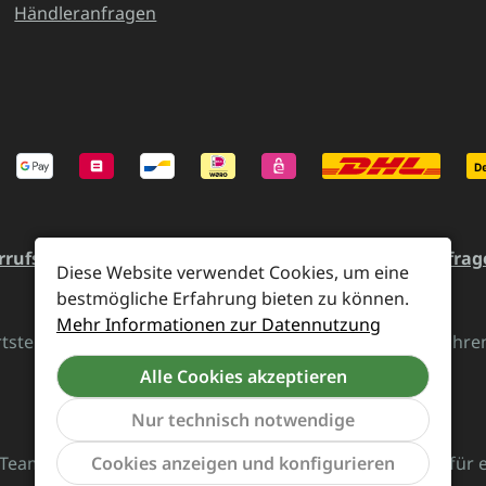
Händleranfragen
rrufsrecht und Rücksendung
Kontakt
Händleranfrag
Diese Website verwendet Cookies, um eine
bestmögliche Erfahrung bieten zu können.
Mehr Informationen zur Datennutzung
rtsteuer zzgl.
Versandkosten
und ggf. Nachnahmegebühren,
Alle Cookies akzeptieren
Vertrag widerrufen
Nur technisch notwendige
Team von Supreme Chaos Records rockt diesen Laden für 
Cookies anzeigen und konfigurieren