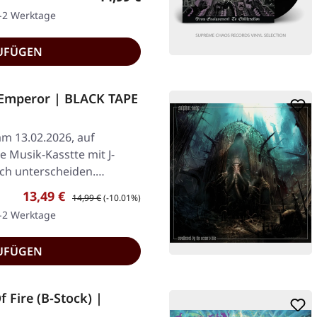
1-2 Werktage
UFÜGEN
Emperor | BLACK TAPE
am 13.02.2026, auf
 Musik-Kasstte mit J-
sich unterscheiden.…
Verkaufspreis:
Regulärer Preis:
13,49 €
14,99 €
(-10.01%)
1-2 Werktage
UFÜGEN
 Fire (B-Stock) |