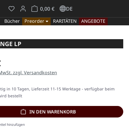
Du hast 0 Produkte auf dem Merkzettel
Warenkorb enthält 0 Positionen. Der Gesamt
0,00 €
DE
Bücher
Preorder
RARITÄTEN
ANGEBOTE
ANGE LP
eis:
€
 MwSt. zzgl. Versandkosten
ig in 10 Tagen, Lieferzeit 11-15 Werktage - verfügbar beim
ird bestellt
IN DEN WARENKORB
ttel hinzufügen