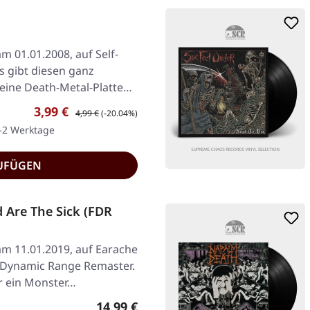
m 01.01.2008, auf Self-
s gibt diesen ganz
ine Death-Metal-Platte…
Verkaufspreis:
Regulärer Preis:
3,99 €
4,99 €
(-20.04%)
1-2 Werktage
UFÜGEN
 Are The Sick (FDR
am 11.01.2019, auf Earache
l Dynamic Range Remaster.
r ein Monster…
Regulärer Preis:
14,99 €