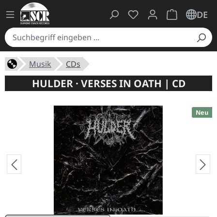
Du hast 0 Produkte auf
Warenkorb ent
DE
Musik
CDs
HULDER · VERSES IN OATH | CD
Neu