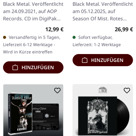
Black Metal. Veröffentlicht
Black Metal. Veröffentlicht
am 24.09.2021, auf AOP
am 05.12.2025, auf
Records. CD im DigiPak
Season Of Mist. Rotes
mit 20-seitigem Booklet.
Vinyl im Gatefold-Cover.
Regulärer Preis:
Reguläre
12,99 €
26,99 €
„Dahoam“ von
Limitiert auf 300
Versandfertig in 5 Tagen,
Sofort verfügbar,
Waldgeflüster zeigt eine…
Exemplare. Die belgischen
Lieferzeit 6-12 Werktage -
Lieferzeit: 1-2 Werktage
Black…
Wird in Kürze eintreffen
HINZUFÜGEN
HINZUFÜGEN