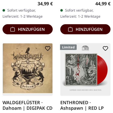
13.06.2025, auf Prophecy
Leaf Green/Mink Splatter
Regulärer Preis:
Reguläre
34,99 €
44,99 €
Productions. Arctic Perl
Vinyl im Gatefold-Cover.
Sofort verfügbar,
Sofort verfügbar,
Dppel-Vinyl im Gatefold-
Die norwegischen Black…
Lieferzeit: 1-2 Werktage
Lieferzeit: 1-2 Werktage
Cover,…
HINZUFÜGEN
HINZUFÜGEN
Limited
WALDGEFLÜSTER ·
ENTHRONED ·
Dahoam | DIGIPAK CD
Ashspawn | RED LP