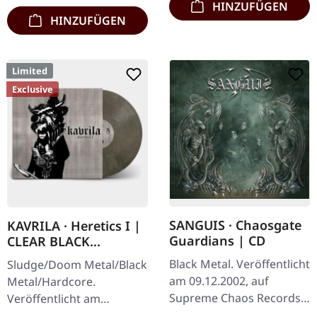
HINZUFÜGEN
HINZUFÜGEN
Limited
Exclusive
SANGUIS · Chaosgate
KAVRILA · Heretics I |
Guardians | CD
CLEAR BLACK
MARBLED LP
Black Metal. Veröffentlicht
Sludge/Doom Metal/Black
am 09.12.2002, auf
Metal/Hardcore.
Supreme Chaos Records.
Veröffentlicht am
CD im Jewelcase mit 12-
30.05.2025, auf Supreme