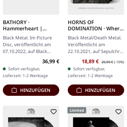
BATHORY ·
HORNS OF
Hammerheart |
DOMINATION · Where
PICTURE DISC LP
Voices Leave No Echo
Black Metal. Im Picture
Black Metal/Death Metal.
| BLACK LP
Disc, veröffentlicht am
Veröffentlicht am
07.10.2022, auf Black
22.10.2021, auf Sepulchral
Mark Production. Picture
Voice Records. Schwarzes
Regulärer Preis:
Verkaufspreis:
Regulärer Preis:
36,99 €
18,89 €
20,99 €
(-10%)
Disc. Es gibt Alben, die
Vinyl mit 12-seitigem
Sofort verfügbar,
Sofort verfügbar,
einen Moment definieren,
Booklet, Poster,
Lieferzeit: 1-2 Werktage
Lieferzeit: 1-2 Werktage
und…
Download-Code.…
HINZUFÜGEN
HINZUFÜGEN
Limited