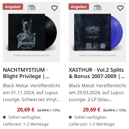
Angebot
Angebot
NACHTMYSTIUM ·
XASTHUR · Vol.2 Splits
Blight Privilege |
& Bonus 2007-2009 |
BLACK LP
TRANSPARENT BLUE
Black Metal. Veröffentlicht
Black Metal. Veröffentlicht
2LP
am 01.11.2024, auf Lupus
am 29.03.2024, auf Lupus
Lounge. Schwarzes Vinyl
Lounge. 2-LP (blau
im Gatefold-Cover mit
transparentes Vinyl) inkl.
Verkaufspreis:
Regulärer Preis:
Verkaufspreis:
Regulärer Preis:
20,69 €
29,69 €
22,99 €
(-10%)
32,99 €
(-10%)
Insert. NACHTMYSTIUM
gefütterter Innenhüllen
Sofort verfügbar,
Sofort verfügbar,
sind zurück! Nach allem,
und Schutzhülle (400
Lieferzeit: 1-2 Werktage
Lieferzeit: 1-2 Werktage
was…
Stück…