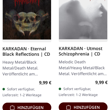
KARKADAN · Utmost
KARKADAN · Eternal
Schizophrenia | CD
Black Reflections | CD
Melodic Death
Heavy Metal/Black
Metal/Heavy Metal/Black
Metal/Death Metal.
Metal. Veröffentlicht am
Veröffentlicht am
08.03.2004, auf Supreme
19.01.2002, auf Supreme
Regulär
Regulärer Preis:
9,99 €
9,99 €
Chaos Records. CD im
Chaos Records. CD im
Sofort verfügbar,
Sofort verfügbar,
Jewelcase mit 16-seitigem
Jewelcase. Neuauflage mit
Lieferzeit: 1-2 Werktage
Lieferzeit: 1-2 Werktage
Booklet.…
neuem Artwork,…
HINZUFÜGEN
HINZUFÜGEN