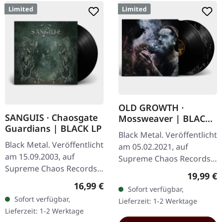
Limited
Limited
OLD GROWTH ·
SANGUIS · Chaosgate
Mossweaver | BLACK
Guardians | BLACK LP
2LP
Black Metal. Veröffentlicht
Black Metal. Veröffentlicht
am 05.02.2021, auf
am 15.09.2003, auf
Supreme Chaos Records.
Supreme Chaos Records.
Schwarzes Doppel-Vinyl
Reguläre
19,99 €
Schwarzes 180g Vinyl,
im schweren Gatefold-
Regulärer Preis:
16,99 €
Sofort verfügbar,
limitiert auf nur 333
Cover mit bedrucktem
Sofort verfügbar,
Lieferzeit: 1-2 Werktage
handnummeriertes
Insert und…
Lieferzeit: 1-2 Werktage
Exemplare. Das…