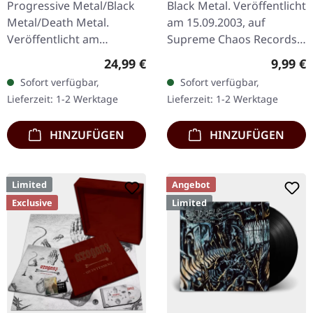
Progressive Metal/Black
Black Metal. Veröffentlicht
Metal/Death Metal.
am 15.09.2003, auf
Veröffentlicht am
Supreme Chaos Records.
08.12.2023, auf Supreme
Achtung! Wir haben nur
Regulärer Preis:
Regulär
24,99 €
9,99 €
Chaos Records. SCR
noch Exemplare mit
Sofort verfügbar,
Sofort verfügbar,
Exklusives Ultra
"Promo" statt
Lieferzeit: 1-2 Werktage
Lieferzeit: 1-2 Werktage
Clear/Silber/Gold/Schwar
Nummerierung.
z…
Spezielle…
HINZUFÜGEN
HINZUFÜGEN
Limited
Angebot
Exclusive
Limited