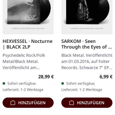
HEXVESSEL · Nocturne
SARKOM · Seen
| BLACK 2LP
Through the Eyes of a
Paedophile Priest |
Psychedelic Rock/Folk
Black Metal. Veröffentlicht
BLACK 7" EP
Metal/Black Metal.
am 01.03.2016, auf Folter
Veröffentlicht am
Records. Schwarze 7" EP.
13.06.2025, auf Prophecy
Limitiert auf 300
Regulärer Preis:
Regulär
28,99 €
6,99 €
Productions. Schwarzes
Exemplare. Die
Sofort verfügbar,
Sofort verfügbar,
Doppel-Vinyl im Gatefold-
norwegische Black Metal-
Lieferzeit: 1-2 Werktage
Lieferzeit: 1-2 Werktage
Cover, gefütterte…
Formation…
HINZUFÜGEN
HINZUFÜGEN