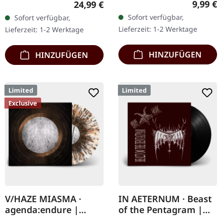
Regulär
9,99 €
Regulärer Preis:
24,99 €
seitigem Booklet. Wenn
Chaos Records.
Sofort verfügbar,
Sofort verfügbar,
österreichischer Black
Clear/Schwarz
Lieferzeit: 1-2 Werktage
Lieferzeit: 1-2 Werktage
Metal den…
marmoriertes Vinyl mit
schwarzen und…
HINZUFÜGEN
HINZUFÜGEN
Limited
Limited
Exclusive
V/HAZE MIASMA ·
IN AETERNUM · Beast
agenda:endure |
of the Pentagram |
SPLATTER LP
BLACK 10" MLP