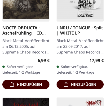
NOCTE OBDUCTA ·
UNRU / TONGUE · Split
Aschefrühling | CD
| WHITE LP
SINGLE
Black Metal. Veröffentlicht
Black Metal. Veröffentlicht
am 06.12.2005, auf
am 22.09.2017, auf
Supreme Chaos Records.
Supreme Chaos Records.
CD-Single, limitiert auf
Weißes Vinyl, limitiert auf
Regulärer Preis:
Reguläre
6,99 €
17,99 €
1500 nummeriete
nur 250
Sofort verfügbar,
Sofort verfügbar,
Exemplare. Nachdem die
handnummerierte
Lieferzeit: 1-2 Werktage
Lieferzeit: 1-2 Werktage
Nachfrage nach…
Exemplare. · 180g Vinyl
für…
HINZUFÜGEN
HINZUFÜGEN