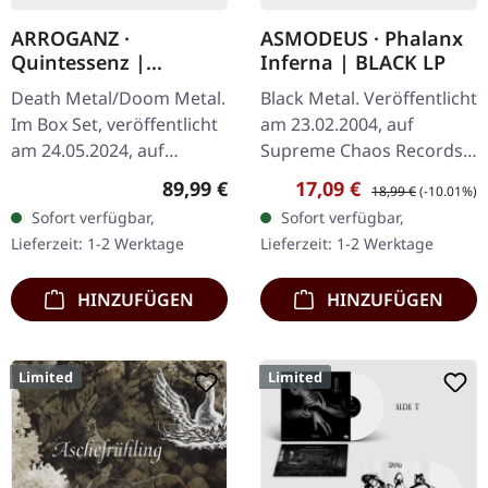
ARROGANZ ·
ASMODEUS · Phalanx
Quintessenz |
Inferna | BLACK LP
WOODEN BOX SET
Death Metal/Doom Metal.
Black Metal. Veröffentlicht
Im Box Set, veröffentlicht
am 23.02.2004, auf
am 24.05.2024, auf
Supreme Chaos Records.
Supreme Chaos Records.
Hochwertiges 180g Vinyl
Regulärer Preis:
Verkaufspreis:
Regulärer Preis:
89,99 €
17,09 €
18,99 €
(-10.01%)
Ultra schwere,
mit schönem Gatefold
Sofort verfügbar,
Sofort verfügbar,
handgearbeitete Holzbox
Cover und bedruckten
Lieferzeit: 1-2 Werktage
Lieferzeit: 1-2 Werktage
mit graviertem…
Innenhüllen.…
HINZUFÜGEN
HINZUFÜGEN
Limited
Limited