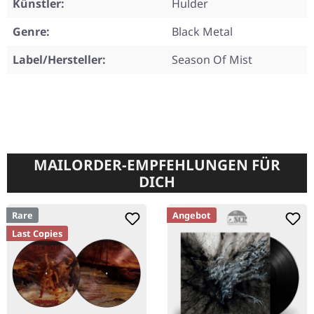
Künstler:
Hulder
Genre:
Black Metal
Label/Hersteller:
Season Of Mist
MAILORDER-EMPFEHLUNGEN FÜR
DICH
Rare
Angebot
Last Copies