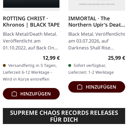
ROTTING CHRIST ·
IMMORTAL · The
Khronos | BLACK TAPE
Northern Upir's Death
| BLACK LP
Black Metal/Death Metal.
Black Metal. Veröffentlicht
Veröffentlicht am
am 03.07.2026, auf
01.10.2022, auf Back On
Darkness Shall Rise
Black. Schwarze Musik-
Productions. Schwarzes
Regulärer Preis:
Reguläre
12,99 €
25,99 €
Kassette. Die griechischen
Vinyl im Standard-Cover
Versandfertig in 5 Tagen,
Sofort verfügbar,
Extreme-Metal-Legenden
mit 12-seitigem 12"-
Lieferzeit 6-12 Werktage -
Lieferzeit: 1-2 Werktage
Rotting…
Booklet und…
Wird in Kürze eintreffen
HINZUFÜGEN
HINZUFÜGEN
SUPREME CHAOS RECORDS RELEASES
FÜR DICH