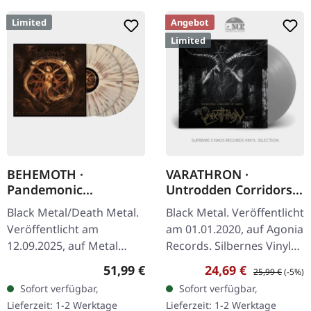
Limited
Angebot
Limited
BEHEMOTH ·
VARATHRON ·
Pandemonic
Untrodden Corridors
Incantations |
Of Hades | SILVER LP
Black Metal/Death Metal.
Black Metal. Veröffentlicht
BONE/BROWN
Veröffentlicht am
am 01.01.2020, auf Agonia
SPLATTER 2LP
12.09.2025, auf Metal
Records. Silbernes Vinyl
Blade Records. Weißes
mit bedruckter
Regulärer Preis:
Verkaufspreis:
Regulärer Preis
51,99 €
24,69 €
25,99 €
(-5%)
Doppel-Vinyl mit braunen
Innenhülle. Limitiert auf
Sofort verfügbar,
Sofort verfügbar,
Splattern im Gatefold
150 handnummerierte
Lieferzeit: 1-2 Werktage
Lieferzeit: 1-2 Werktage