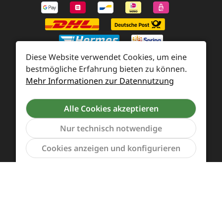
Diese Website verwendet Cookies, um eine
bestmögliche Erfahrung bieten zu können.
Mehr Informationen zur Datennutzung
Zahlung und Versand
Widerrufsrecht und Rücksendung
Kontakt
Alle Cookies akzeptieren
Händleranfragen
Cookie-Voreinstellungen
Nur technisch notwendige
Werkzeu
Cookies anzeigen und konfigurieren
Alle Preise inkl. gesetzl. Mehrwertsteuer zzgl.
Versandkosten
und ggf. Nachnahmegebühren, wenn
nicht anders angegeben.
Vertrag widerrufen