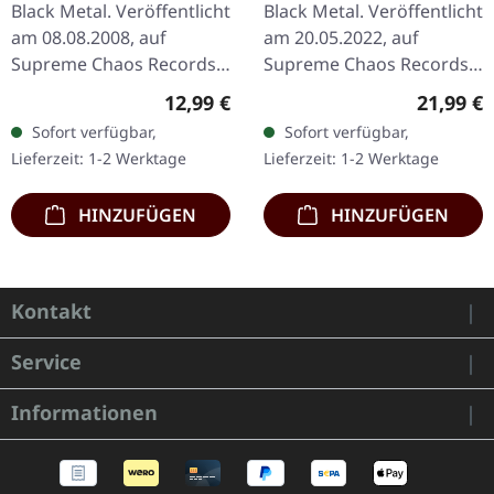
Black Metal. Veröffentlicht
Black Metal. Veröffentlicht
am 08.08.2008, auf
am 20.05.2022, auf
Supreme Chaos Records.
Supreme Chaos Records.
CD im Jewelcase mit 12-
Schwarzes Doppel-Vinyl
Regulärer Preis:
Reguläre
12,99 €
21,99 €
seitigem Booklet. Mit
im Gatefold-Cover mit
Sofort verfügbar,
Sofort verfügbar,
AGRYPNIE bricht ex-
bedrucktem Insert,
Lieferzeit: 1-2 Werktage
Lieferzeit: 1-2 Werktage
Nocte…
limitiert auf…
HINZUFÜGEN
HINZUFÜGEN
Kontakt
Service
Informationen