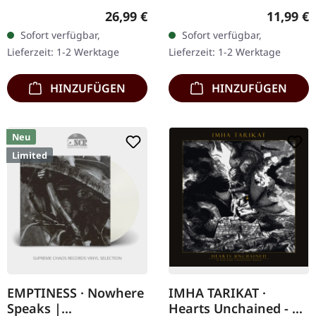
Vinyl, mattes Gatefold-
im Digipak mit 12-
Regulärer Preis:
Reguläre
26,99 €
11,99 €
Cover, exklusives A3-
seitigem Booklet.
Sofort verfügbar,
Sofort verfügbar,
Poster, limitiert auf 100…
Trelldom kehren mit
Lieferzeit: 1-2 Werktage
Lieferzeit: 1-2 Werktage
ihrem bisher…
HINZUFÜGEN
HINZUFÜGEN
Neu
Limited
EMPTINESS · Nowhere
IMHA TARIKAT ·
Speaks |
Hearts Unchained - At