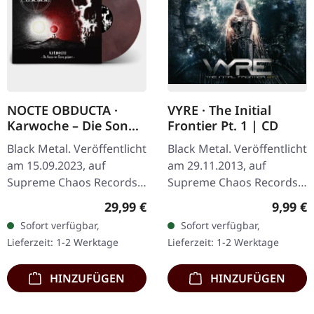
NOCTE OBDUCTA ·
VYRE · The Initial
Karwoche – Die Sonne
Frontier Pt. 1 | CD
der Toten pulsiert |
Black Metal. Veröffentlicht
Black Metal. Veröffentlicht
CLEAR/RED MARBLED
am 15.09.2023, auf
am 29.11.2013, auf
LP
Supreme Chaos Records.
Supreme Chaos Records.
Ultra
CD im Jewelcase mit 8-
Regulärer Preis:
Regulär
29,99 €
9,99 €
Clear/Rot/Weiß/Schwarz
seitigem Booklet. Was
Sofort verfügbar,
Sofort verfügbar,
marmoriertes Vinyl im
passiert, wenn drei
Lieferzeit: 1-2 Werktage
Lieferzeit: 1-2 Werktage
Gatefold-Cover mit Insert,
kosmische…
…
HINZUFÜGEN
HINZUFÜGEN