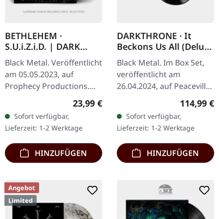
BETHLEHEM ·
DARKTHRONE · It
S.U.i.Z.i.D. | DARK
Beckons Us All (Deluxe
GREEN LP
Edition) | LP BOXSET
Black Metal. Veröffentlicht
Black Metal. Im Box Set,
am 05.05.2023, auf
veröffentlicht am
Prophecy Productions.
26.04.2024, auf Peaceville
Dunkelgrünes Vinyl im
Records. Schweres Box-
Regulärer Preis:
Regulärer
23,99 €
114,99 €
Gatefold-Cover. Das dritte
Set mit spezieller Vinyl-
Sofort verfügbar,
Sofort verfügbar,
Album von Bethlehem,
Version und jede Menge
Lieferzeit: 1-2 Werktage
Lieferzeit: 1-2 Werktage
"S.U.i.Z.i…
Extras…
HINZUFÜGEN
HINZUFÜGEN
Angebot
Limited