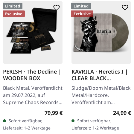
Limited
Limited
Exclusive
Exclusive
PERISH · The Decline |
KAVRILA · Heretics I |
WOODEN BOX
CLEAR BLACK
MARBLED LP
Black Metal. Veröffentlicht
Sludge/Doom Metal/Black
am 29.07.2022, auf
Metal/Hardcore.
Supreme Chaos Records.
Veröffentlicht am
Extrem schwere schwarze
30.05.2025, auf Supreme
Regulärer Preis:
Reguläre
79,99 €
24,99 €
Holzbox mit graviertem
Chaos Records.
Sofort verfügbar,
Sofort verfügbar,
Logo, Titel und
Clear/Schwarz
Lieferzeit: 1-2 Werktage
Lieferzeit: 1-2 Werktage
Nummerierung,…
marmoriertes Vinyl mit