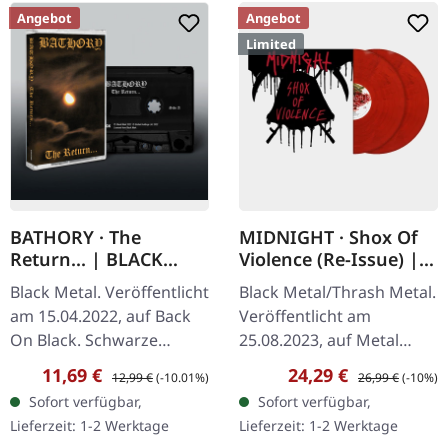
Angebot
Angebot
Limited
BATHORY · The
MIDNIGHT · Shox Of
Return... | BLACK
Violence (Re-Issue) |
TAPE
RED MARBLED 2LP
Black Metal. Veröffentlicht
Black Metal/Thrash Metal.
am 15.04.2022, auf Back
Veröffentlicht am
On Black. Schwarze
25.08.2023, auf Metal
Musik-Kassette mit 6-
Blade Records. Rot-
Verkaufspreis:
Regulärer Preis:
Verkaufspreis:
Regulärer Preis:
11,69 €
24,29 €
12,99 €
(-10.01%)
26,99 €
(-10%)
seitigem J-Card. 1985
marmoriertes Doppel-
Sofort verfügbar,
Sofort verfügbar,
veröffentlicht, steht "The
Vinyl, limitiert auf 500
Lieferzeit: 1-2 Werktage
Lieferzeit: 1-2 Werktage
Return..…
Stück im…