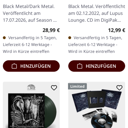
TRANSPARENT LP
War With A
Black Metal/Dark Metal.
Black Metal. Veröffentlicht
Passionless World |
Veröffentlicht am
am 02.12.2022, auf Lupus
DIGIPAK CD
17.07.2026, auf Season Of
Lounge. CD im DigiPak
Mist. Transparentes Vinyl
mit 12-seitigem Booklet.
Regulärer Preis:
Reguläre
28,99 €
12,99 €
im Gatefold-Cover.
Mit "Hearts Unchained -
Versandfertig in 5 Tagen,
Versandfertig in 5 Tagen,
Limitiert auf 150
At War With A
Lieferzeit 6-12 Werktage -
Lieferzeit 6-12 Werktage -
Exemplare weltweit…
Passionless…
Wird in Kürze eintreffen
Wird in Kürze eintreffen
HINZUFÜGEN
HINZUFÜGEN
Limited