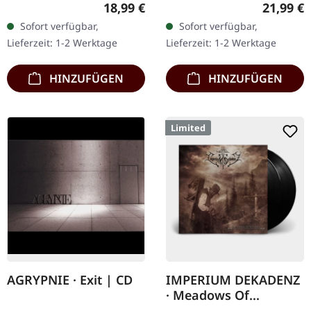
Weißes Vinyl mit grauen
Recycletes Eco-Vinyl mit
Regulärer Preis:
Reguläre
18,99 €
21,99 €
Splattern im Standard-
Insert, Download-Code,
Sofort verfügbar,
Sofort verfügbar,
Cover, kommt mit Insert.…
limitiert auf 200…
Lieferzeit: 1-2 Werktage
Lieferzeit: 1-2 Werktage
HINZUFÜGEN
HINZUFÜGEN
Limited
AGRYPNIE · Exit | CD
IMPERIUM DEKADENZ
· Meadows Of
Nostalgia | BLACK 2LP