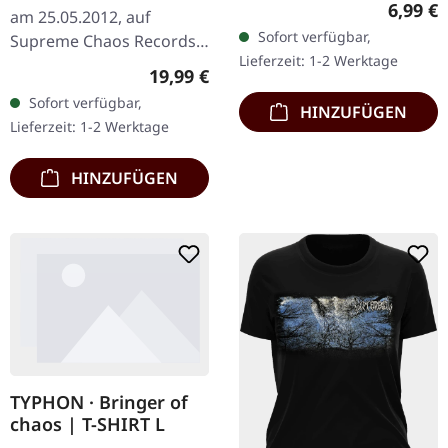
Regulär
6,99 €
am 25.05.2012, auf
Sofort verfügbar,
Supreme Chaos Records.
Lieferzeit: 1-2 Werktage
Schweres transparent
Regulärer Preis:
19,99 €
bronze farbenes Vinyl im
Sofort verfügbar,
HINZUFÜGEN
Gatefold-Cover mit
Lieferzeit: 1-2 Werktage
exklusivem…
HINZUFÜGEN
TYPHON · Bringer of
chaos | T-SHIRT L