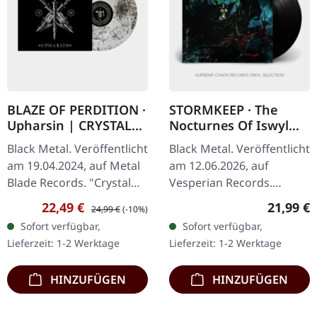
BLAZE OF PERDITION ·
STORMKEEP · The
Upharsin | CRYSTAL
Nocturnes Of Iswylm
CLEAR/BLACK DUST LP
| BLACK LP
Black Metal. Veröffentlicht
Black Metal. Veröffentlicht
am 19.04.2024, auf Metal
am 12.06.2026, auf
Blade Records. "Crystal
Vesperian Records.
Clear/Black Dust" Vinyl,
Schwarzes Vinyl im
Verkaufspreis:
Regulärer Preis:
Reguläre
22,49 €
21,99 €
24,99 €
(-10%)
limitiert auf 300 Stück. Die
Standard-Cover mit A4-
Sofort verfügbar,
Sofort verfügbar,
polnischen Black…
großem 12-seitigen
Lieferzeit: 1-2 Werktage
Lieferzeit: 1-2 Werktage
Booklet, doppelseitigem…
HINZUFÜGEN
HINZUFÜGEN