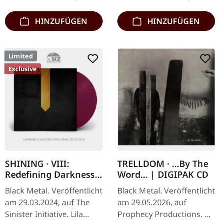
Cover mit…
Exemplare…
HINZUFÜGEN
HINZUFÜGEN
Limited
Exclusive
SHINING · VIII:
TRELLDOM · …By The
Redefining Darkness
Word… | DIGIPAK CD
(Re-Release) | PURPLE
Black Metal. Veröffentlicht
Black Metal. Veröffentlicht
LP
am 29.03.2024, auf The
am 29.05.2026, auf
Sinister Initiative. Lila
Prophecy Productions. CD