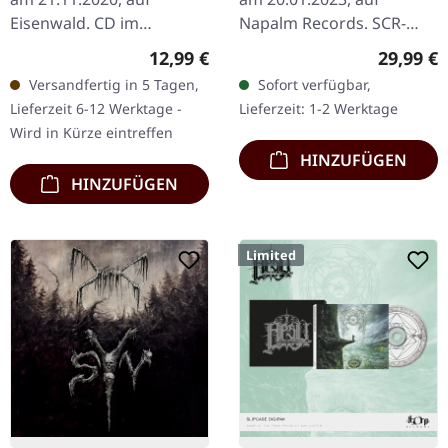
H 2LP
Eisenwald. CD im
Napalm Records. SCR-
Jewelcase. Das zweite
exklusives goldenes
Regulärer Preis:
Reguläre
12,99 €
29,99 €
Album von Uada, "Cult Of
Doppel-Vinyl im Gatefold-
Versandfertig in 5 Tagen,
Sofort verfügbar,
A Dying Sun", ist eine
Cover, 300 insgesamt
Lieferzeit 6-12 Werktage -
Lieferzeit: 1-2 Werktage
ausufernde…
hergestellt, 100…
Wird in Kürze eintreffen
HINZUFÜGEN
HINZUFÜGEN
Limited