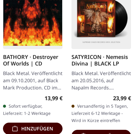
BATHORY · Destroyer
SATYRICON · Nemesis
Of Worlds | CD
Divina | BLACK LP
Black Metal. Veröffentlicht
Black Metal. Veröffentlicht
am 09.10.2001, auf Black
am 20.05.2016, auf
Mark Production. CD im
Napalm Records.
Jewelcase. Bathorys
Schwarzes Vinyl im
Regulärer Preis:
Reguläre
13,99 €
23,99 €
"Destroyer of Worlds"
Gatefold-Cover mit A2
Sofort verfügbar,
Versandfertig in 5 Tagen,
erhebt sich als eine
Poster. Als Satyricon 1996
Lieferzeit: 1-2 Werktage
Lieferzeit 6-12 Werktage -
gewaltige…
"Nemesis Divina"…
Wird in Kürze eintreffen
HINZUFÜGEN