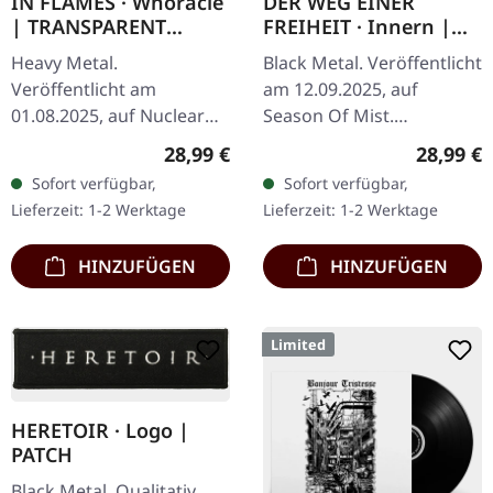
IN FLAMES · Whoracle
DER WEG EINER
| TRANSPARENT
FREIHEIT · Innern |
YELLOW LP
CLEAR/RED LP
Heavy Metal.
Black Metal. Veröffentlicht
Veröffentlicht am
am 12.09.2025, auf
01.08.2025, auf Nuclear
Season Of Mist.
Blast Records.
Transparent/Rot
Regulärer Preis:
Reguläre
28,99 €
28,99 €
Transparentes gelbes
marmoriertes Vinyl im
Sofort verfügbar,
Sofort verfügbar,
Vinyl. Limitierte Auflage.
Cover mit Stanzung, die
Lieferzeit: 1-2 Werktage
Lieferzeit: 1-2 Werktage
Die schwedischen
verschiedene Cover…
Melodic Death…
HINZUFÜGEN
HINZUFÜGEN
Limited
HERETOIR · Logo |
PATCH
Black Metal. Qualitativ