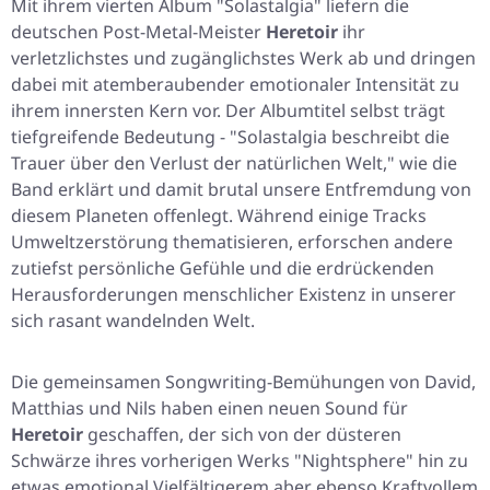
Mit ihrem vierten Album
"Solastalgia"
liefern die
deutschen Post-Metal-Meister
Heretoir
ihr
verletzlichstes und zugänglichstes Werk ab und dringen
dabei mit atemberaubender emotionaler Intensität zu
ihrem innersten Kern vor. Der Albumtitel selbst trägt
tiefgreifende Bedeutung -
"Solastalgia beschreibt die
Trauer über den Verlust der natürlichen Welt,"
wie die
Band erklärt und damit brutal unsere Entfremdung von
diesem Planeten offenlegt. Während einige Tracks
Umweltzerstörung thematisieren, erforschen andere
zutiefst persönliche Gefühle und die erdrückenden
Herausforderungen menschlicher Existenz in unserer
sich rasant wandelnden Welt.
Die gemeinsamen Songwriting-Bemühungen von David,
Matthias und Nils haben einen neuen Sound für
Heretoir
geschaffen, der sich von der düsteren
Schwärze ihres vorherigen Werks
"Nightsphere"
hin zu
etwas emotional Vielfältigerem aber ebenso Kraftvollem