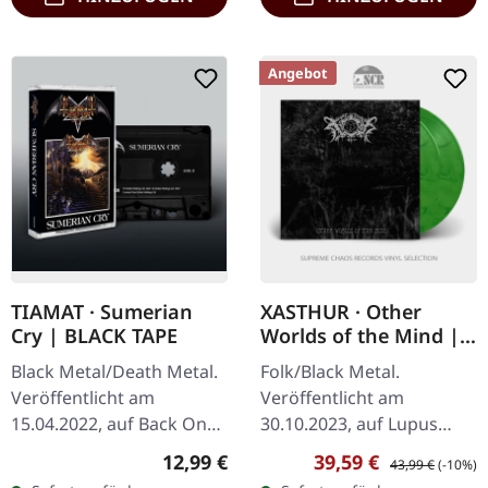
Angebot
TIAMAT · Sumerian
XASTHUR · Other
Cry | BLACK TAPE
Worlds of the Mind |
GREEN/BLACK
Black Metal/Death Metal.
Folk/Black Metal.
MARBLED 2LP
Veröffentlicht am
Veröffentlicht am
15.04.2022, auf Back On
30.10.2023, auf Lupus
Black. Schwarze Musik-
Lounge. Gatefold 2LP
Regulärer Preis:
Verkaufspreis:
Regulärer Preis:
12,99 €
39,59 €
43,99 €
(-10%)
Kassette. Tiamats Debüt-
(grün-schwarz