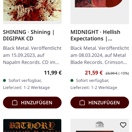
SHINING · Shining |
MIDNIGHT · Hellish
DIGIPAK CD
Expectations |
CRIMSON RED/BLACK
Black Metal. Veröffentlicht
Black Metal. Veröffentlicht
SMOKE LP
am 15.09.2023, auf
am 08.03.2024, auf Metal
Napalm Records. CD im
Blade Records. Crimson
Digipak. Die
Red/Black Smoke Vinyl.
Regulärer Preis:
Verkaufspreis:
Regulärer Preis:
11,99 €
21,59 €
23,99 €
(-10%)
schwedischen Black
"Hellish Expectations" ist
Sofort verfügbar,
Sofort verfügbar,
Metal-Legenden Shining
das neueste Werk der…
Lieferzeit: 1-2 Werktage
Lieferzeit: 1-2 Werktage
kehren mit ihrem…
HINZUFÜGEN
HINZUFÜGEN