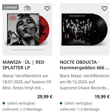
Limited
MAWIZA · ÜL | RED
NOCTE OBDUCTA ·
SPLATTER LP
Hammergeddon 666 |
BLACK LP
Metal. Veröffentlicht am
Black Metal. Veröffentlicht
18.07.2025, auf Season Of
am 06.12.2024, auf
Mist. Rotes Vinyl mit
Supreme Chaos Records.
schwarzen Splattern im
Schwarzes Vinyl mit
Regulärer Preis:
Reguläre
29,99 €
19,99 €
Gatefold-Cover mit
Insert. Vinyl-
Sofort verfügbar,
Sofort verfügbar,
beidseitigem Inlay.
Spezifikationen: ·
Lieferzeit: 1-2 Werktage
Lieferzeit: 1-2 Werktage
Limitiert auf…
Schweres, mattes Cover…