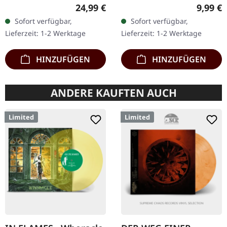
Chaos Records. SCR-
Achtung! Wir haben nur
Regulärer Preis:
Regulär
24,99 €
9,99 €
exklusives Ultra Clear
noch Exemplare mit
Sofort verfügbar,
Sofort verfügbar,
Vinyl mit schwarzen und
"Promo" statt
Lieferzeit: 1-2 Werktage
Lieferzeit: 1-2 Werktage
weißen Splattern mit…
Nummerierung.
Spezielle…
HINZUFÜGEN
HINZUFÜGEN
ANDERE KAUFTEN AUCH
Limited
Limited