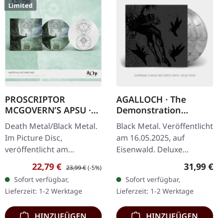
Limited
PROSCRIPTOR
AGALLOCH · The
MCGOVERN’S APSU ·
Demonstration
Proscriptor
Archive: 1996-1998 |
Death Metal/Black Metal.
Black Metal. Veröffentlicht
Mcgovern’s Apsu |
SMOKE 2LP
Im Picture Disc,
am 16.05.2025, auf
PICTURE DISC LP
veröffentlicht am
Eisenwald. Deluxe
26.11.2021, auf Agonia
Gatefold-Cover 2LP auf
Verkaufspreis:
Regulärer Preis:
Reguläre
22,79 €
31,99 €
23,99 €
(-5%)
Records. Picture Disc
Smoke Vinyl, 180g
Sofort verfügbar,
Sofort verfügbar,
Vinyl im Gatefold-Cover
Pressung. Stabiles
Lieferzeit: 1-2 Werktage
Lieferzeit: 1-2 Werktage
mit Booklet im…
Gatefold-Cover auf…
HINZUFÜGEN
HINZUFÜGEN