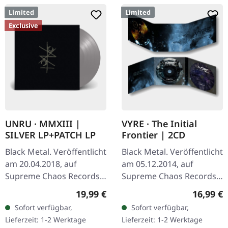
Limited
Limited
Exclusive
UNRU · MMXIII |
VYRE · The Initial
SILVER LP+PATCH LP
Frontier | 2CD
Black Metal. Veröffentlicht
Black Metal. Veröffentlicht
am 20.04.2018, auf
am 05.12.2014, auf
Supreme Chaos Records.
Supreme Chaos Records.
Exklusives silbernes Vinyl -
Limitierte Auflage als
Regulärer Preis:
Reguläre
19,99 €
16,99 €
nur beim SCR Mailorder,
aufwändiger Dreifach-
Sofort verfügbar,
Sofort verfügbar,
mit rundem Logo-Patch!…
Klapp-DigiPak mit 2 CDs:
Lieferzeit: 1-2 Werktage
Lieferzeit: 1-2 Werktage
The…