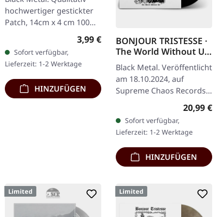
hochwertiger gestickter
Patch, 14cm x 4 cm 100%
Baumwolle
Regulärer Preis:
3,99 €
BONJOUR TRISTESSE ·
The World Without Us
Sofort verfügbar,
| BLACK LP
Lieferzeit: 1-2 Werktage
Black Metal. Veröffentlicht
am 18.10.2024, auf
HINZUFÜGEN
Supreme Chaos Records.
Schwarzes Vinyl mit
Reguläre
20,99 €
Insert. Limitiert auf 100
Sofort verfügbar,
Exemplare. Vinyl-
Lieferzeit: 1-2 Werktage
Spezifikationen:…
HINZUFÜGEN
Limited
Limited