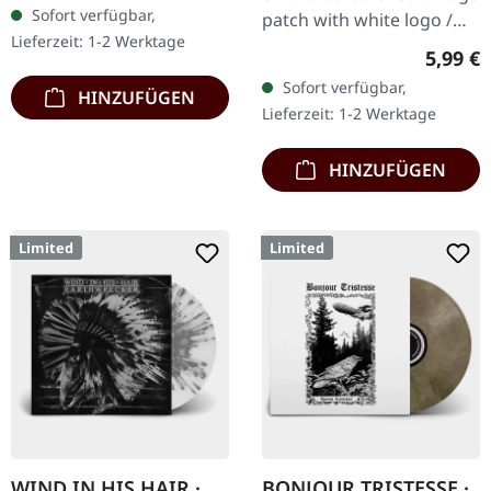
Sofort verfügbar,
patch with white logo /
Lieferzeit: 1-2 Werktage
black background,
Regulär
5,99 €
embroidered edge. Size
Sofort verfügbar,
HINZUFÜGEN
ca. 10 cm diameter
Lieferzeit: 1-2 Werktage
HINZUFÜGEN
Limited
Limited
WIND IN HIS HAIR ·
BONJOUR TRISTESSE ·