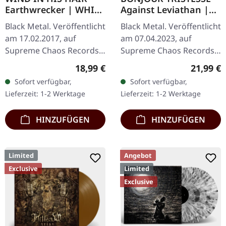
Earthwrecker | WHITE
Against Leviathan |
SPLATTER LP
ECO RECYCLED VINYL
Black Metal. Veröffentlicht
Black Metal. Veröffentlicht
LP
am 17.02.2017, auf
am 07.04.2023, auf
Supreme Chaos Records.
Supreme Chaos Records.
Weißes Vinyl mit grauen
Recycletes Eco-Vinyl mit
Regulärer Preis:
Reguläre
18,99 €
21,99 €
Splattern im Standard-
Insert, Download-Code,
Sofort verfügbar,
Sofort verfügbar,
Cover, kommt mit Insert.…
limitiert auf 200…
Lieferzeit: 1-2 Werktage
Lieferzeit: 1-2 Werktage
HINZUFÜGEN
HINZUFÜGEN
Limited
Angebot
Exclusive
Limited
Exclusive