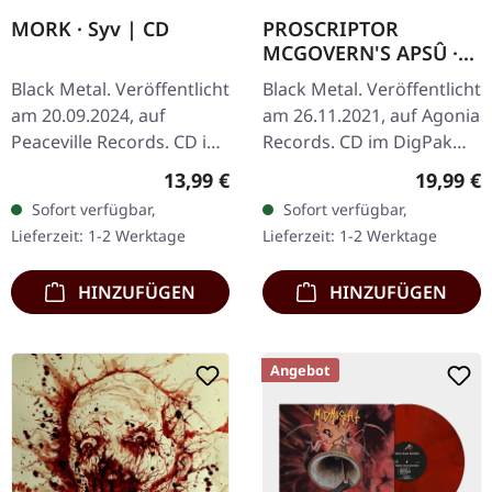
MORK · Syv | CD
PROSCRIPTOR
MCGOVERN'S APSÛ ·
Proscriptor
Black Metal. Veröffentlicht
Black Metal. Veröffentlicht
McGovern's Apsû |
am 20.09.2024, auf
am 26.11.2021, auf Agonia
DIGIPAK CD
Peaceville Records. CD im
Records. CD im DigPak
Jewelcase. Die
mit 16-seitigem Booklet,
Regulärer Preis:
Reguläre
13,99 €
19,99 €
norwegische Black Metal-
in einem Schuber mit
Sofort verfügbar,
Sofort verfügbar,
Formation Mork liefert
Silberdruck. Limitierte…
Lieferzeit: 1-2 Werktage
Lieferzeit: 1-2 Werktage
mit "Syv"…
HINZUFÜGEN
HINZUFÜGEN
Angebot