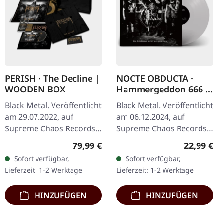
PERISH · The Decline |
NOCTE OBDUCTA ·
WOODEN BOX
Hammergeddon 666 |
SILVER LP
Black Metal. Veröffentlicht
Black Metal. Veröffentlicht
am 29.07.2022, auf
am 06.12.2024, auf
Supreme Chaos Records.
Supreme Chaos Records.
Extrem schwere schwarze
Silbernes Vinyl mit Insert,
Regulärer Preis:
Reguläre
79,99 €
22,99 €
Holzbox mit graviertem
limitiert auf 100
Sofort verfügbar,
Sofort verfügbar,
Logo, Titel und
Exemplare. Händler-
Lieferzeit: 1-2 Werktage
Lieferzeit: 1-2 Werktage
Nummerierung,…
Version für…
HINZUFÜGEN
HINZUFÜGEN