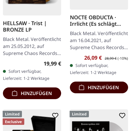
NOCTE OBDUCTA ·
HELLSAW · Trist |
Irrlicht (Es schlägt
BRONZE LP
dem Mond ein kaltes
Black Metal. Veröffentlicht
Herz) | SPLATTER 2LP
Black Metal. Veröffentlicht
am 16.04.2021, auf
am 25.05.2012, auf
Supreme Chaos Records.
Supreme Chaos Records.
Ultra Clear Doppel-Vinyl
Verkaufspreis:
Regulärer Preis:
26,09 €
28,99 €
(-10%)
Schweres transparent
mit grauen, weißen und
Regulärer Preis:
19,99 €
Sofort verfügbar,
bronze farbenes Vinyl im
schwarzen Splatters im…
Sofort verfügbar,
Lieferzeit: 1-2 Werktage
Gatefold-Cover mit
Lieferzeit: 1-2 Werktage
exklusivem…
HINZUFÜGEN
HINZUFÜGEN
Limited
Limited
Exclusive