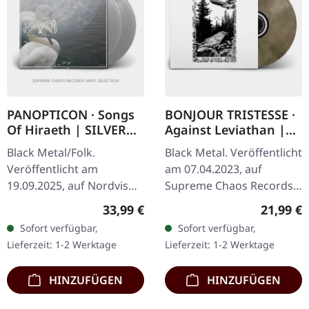
PANOPTICON · Songs
BONJOUR TRISTESSE ·
Of Hiraeth | SILVER
Against Leviathan |
2LP
ECO RECYCLED VINYL
Black Metal/Folk.
Black Metal. Veröffentlicht
LP
Veröffentlicht am
am 07.04.2023, auf
19.09.2025, auf Nordvis
Supreme Chaos Records.
Produktion. Doppel-
Recycletes Eco-Vinyl mit
Regulärer Preis:
Reguläre
33,99 €
21,99 €
Silver-Vinyl in Gatefold
Insert, Download-Code,
Sofort verfügbar,
Sofort verfügbar,
Cover mit Poly-
limitiert auf 200…
Lieferzeit: 1-2 Werktage
Lieferzeit: 1-2 Werktage
Innenhüllen. Limitierte…
HINZUFÜGEN
HINZUFÜGEN