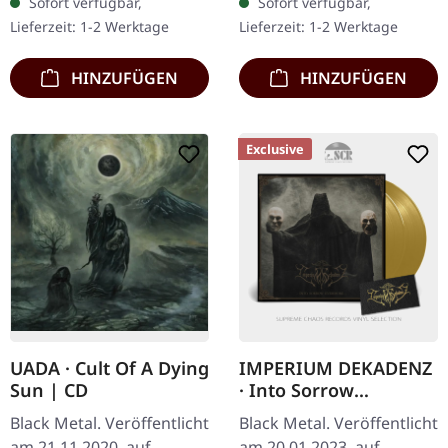
Sofort verfügbar,
Sofort verfügbar,
Meisterwerk „Sumerian
marmoriertes Vinyl) mit
Lieferzeit: 1-2 Werktage
Lieferzeit: 1-2 Werktage
Cry" gilt als…
gefütterten Innenhüllen
und…
HINZUFÜGEN
HINZUFÜGEN
Exclusive
UADA · Cult Of A Dying
IMPERIUM DEKADENZ
Sun | CD
· Into Sorrow
Evermore |
Black Metal. Veröffentlicht
Black Metal. Veröffentlicht
EXCUSIVE.GOLD+PATC
am 21.11.2020, auf
am 20.01.2023, auf