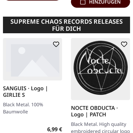
HINZUFÜGEN
SUPREME CHAOS RECORDS RELEASES
FÜR DICH
SANGUIS · Logo |
GIRLIE S
Black Metal. 100%
NOCTE OBDUCTA ·
Baumwolle
Logo | PATCH
Black Metal. High quality
Regulärer Preis:
6,99 €
embroidered circular logo