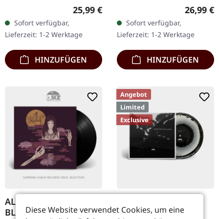
Blast Records.
Doppel-Vinyl im Gatefold-
Regulärer Preis:
Reguläre
25,99 €
26,99 €
Transparent-gelbes Vinyl.
Cover mit Insert.
Sofort verfügbar,
Sofort verfügbar,
Auf "Les Chants De
Fünfzehn Jahre nach
Lieferzeit: 1-2 Werktage
Lieferzeit: 1-2 Werktage
L'Aurore" verbindet
seiner…
Alcest…
HINZUFÜGEN
HINZUFÜGEN
Angebot
Limited
Exclusive
ALCEST · Kodama |
HERETOIR ·
Diese Website verwendet Cookies, um eine
BLACK LP
Wastelands |