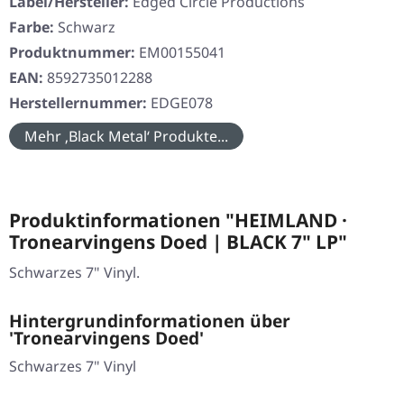
Label/Hersteller:
Edged Circle Productions
Farbe:
Schwarz
Produktnummer:
EM00155041
EAN:
8592735012288
Herstellernummer:
EDGE078
Mehr ‚Black Metal‘ Produkte...
Produktinformationen "HEIMLAND ·
Tronearvingens Doed | BLACK 7" LP"
Schwarzes 7" Vinyl.
Hintergrundinformationen über
'Tronearvingens Doed'
Schwarzes 7" Vinyl