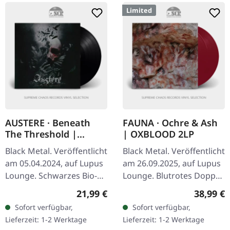
Limited
AUSTERE · Beneath
FAUNA · Ochre & Ash
The Threshold |
| OXBLOOD 2LP
BLACK LP
Black Metal. Veröffentlicht
Black Metal. Veröffentlicht
am 05.04.2024, auf Lupus
am 26.09.2025, auf Lupus
Lounge. Schwarzes Bio-
Lounge. Blutrotes Doppel-
Vinyl im Gatefold-Cover
Vinyl im Gatefold-Cover
Regulärer Preis:
Reguläre
21,99 €
38,99 €
mit bedrucktem Einleger,
mit 4-seitigem Insert,
Sofort verfügbar,
Sofort verfügbar,
gepolsterter Innenhülle…
gepolsterten
Lieferzeit: 1-2 Werktage
Lieferzeit: 1-2 Werktage
Innenhüllen…