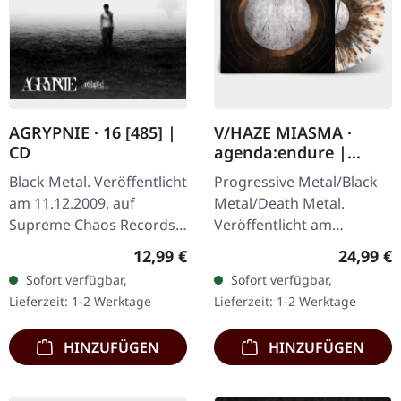
AGRYPNIE · 16 [485] |
V/HAZE MIASMA ·
CD
agenda:endure |
SPLATTER LP
Black Metal. Veröffentlicht
Progressive Metal/Black
am 11.12.2009, auf
Metal/Death Metal.
Supreme Chaos Records.
Veröffentlicht am
CD im Jewelcase mit 12-
08.12.2023, auf Supreme
Regulärer Preis:
Reguläre
12,99 €
24,99 €
seitigem Booklet. Das
Chaos Records. SCR
Sofort verfügbar,
Sofort verfügbar,
dritte Album von
Exklusives Ultra
Lieferzeit: 1-2 Werktage
Lieferzeit: 1-2 Werktage
AGRYPNIE ist…
Clear/Silber/Gold/Schwar
z…
HINZUFÜGEN
HINZUFÜGEN