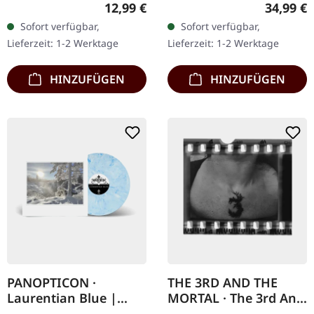
Sorrow Is Horror 4:43
Shall Rise Productions.
Regulärer Preis:
Reguläre
12,99 €
34,99 €
Doom Pervades My
Schwarzes Vinyl im
Sofort verfügbar,
Sofort verfügbar,
Nightmares 6:34 The
Gatefold-Cover mit 12-
Lieferzeit: 1-2 Werktage
Lieferzeit: 1-2 Werktage
Forerunner Of…
seitigem…
HINZUFÜGEN
HINZUFÜGEN
PANOPTICON ·
THE 3RD AND THE
Laurentian Blue |
MORTAL · The 3rd And
MULTICOLOUR LP
The Mortal | CD