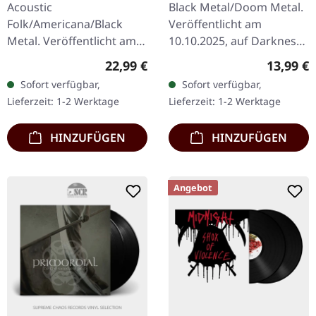
Acoustic
Black Metal/Doom Metal.
Folk/Americana/Black
Veröffentlicht am
Metal. Veröffentlicht am
10.10.2025, auf Darkness
22.05.2026, auf Nordvis
Shall Rise Productions. CD
Regulärer Preis:
Reguläre
22,99 €
13,99 €
Produktion. Mehrfarbiges
im Jewelcase mit 24-
Sofort verfügbar,
Sofort verfügbar,
Vinyl im Gatefold-Cover
seitigem Booklet. Hier
Lieferzeit: 1-2 Werktage
Lieferzeit: 1-2 Werktage
mit Poly-gefüttertem…
begann alles…
HINZUFÜGEN
HINZUFÜGEN
Angebot