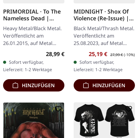
PRIMORDIAL · To The
MIDNIGHT · Shox Of
Nameless Dead |
Violence (Re-Issue) |
BLACK 2LP
BLACK 2LP
Heavy Metal/Black Metal.
Black Metal/Thrash Metal.
Veröffentlicht am
Veröffentlicht am
26.01.2015, auf Metal
25.08.2023, auf Metal
Blade Records. Schwarzes
Blade Records. Schwarzes
Regulärer Preis:
Verkaufspreis:
Regulärer Preis:
28,99 €
25,19 €
27,99 €
(-10%)
Doppel-Vinyl im Gatefold-
Doppel-Vinyl im Gatefold-
Sofort verfügbar,
Sofort verfügbar,
Cover. Das Album "To The
Cover. Midnights "Shox
Lieferzeit: 1-2 Werktage
Lieferzeit: 1-2 Werktage
Nameless…
of…
HINZUFÜGEN
HINZUFÜGEN