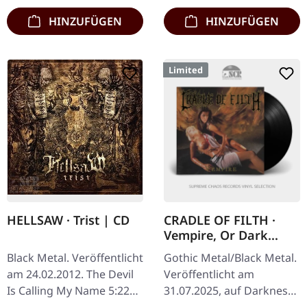
HINZUFÜGEN
HINZUFÜGEN
Limited
HELLSAW · Trist | CD
CRADLE OF FILTH ·
Vempire, Or Dark
Faerytales In
Black Metal. Veröffentlicht
Gothic Metal/Black Metal.
Phallustein | BLACK
am 24.02.2012. The Devil
Veröffentlicht am
LP
Is Calling My Name 5:22
31.07.2025, auf Darkness