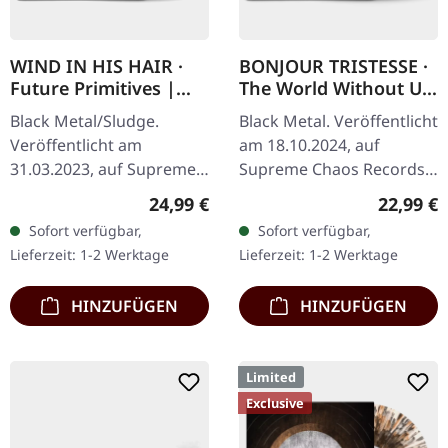
WIND IN HIS HAIR ·
BONJOUR TRISTESSE ·
Future Primitives |
The World Without Us
SPLATTER LP
| ECO RECYCLE LP
Black Metal/Sludge.
Black Metal. Veröffentlicht
Veröffentlicht am
am 18.10.2024, auf
31.03.2023, auf Supreme
Supreme Chaos Records.
Chaos Records. SCR-
Eco Recycle Vinyl mit
Regulärer Preis:
Reguläre
24,99 €
22,99 €
exklusives Ultra Clear
Insert, die Farbe kann
Sofort verfügbar,
Sofort verfügbar,
Vinyl mit schwarzen und
variieren, limitiert auf
Lieferzeit: 1-2 Werktage
Lieferzeit: 1-2 Werktage
weißen Splattern mit…
100…
HINZUFÜGEN
HINZUFÜGEN
Limited
Exclusive