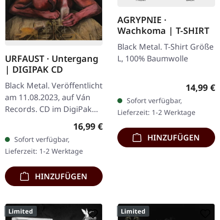
AGRYPNIE ·
Wachkoma | T-SHIRT
Black Metal. T-Shirt Größe
URFAUST · Untergang
L, 100% Baumwolle
| DIGIPAK CD
Black Metal. Veröffentlicht
Reguläre
14,99 €
am 11.08.2023, auf Ván
Sofort verfügbar,
Records. CD im DigiPak
Lieferzeit: 1-2 Werktage
mit Heißfolienprägung
Regulärer Preis:
16,99 €
und 16-seitigem Booklet.
HINZUFÜGEN
Sofort verfügbar,
Das Album "Untergang"
Lieferzeit: 1-2 Werktage
von…
HINZUFÜGEN
Limited
Limited