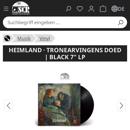
Du hast 0 Produkte auf
Warenkorb ent
DE
Musik
Vinyl
HEIMLAND · TRONEARVINGENS DOED
| BLACK 7" LP