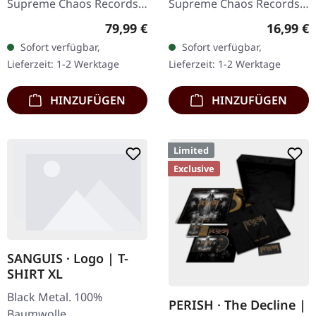
Supreme Chaos Records.
Supreme Chaos Records.
Ultra schwere
Limitierte Auflage als
Regulärer Preis:
Reguläre
79,99 €
16,99 €
Mahaghoni-farbene Holz-
aufwändiger Dreifach-
Sofort verfügbar,
Sofort verfügbar,
Box mit graviertem Logo,
Klapp-DigiPak mit 2 CDs:
Lieferzeit: 1-2 Werktage
Lieferzeit: 1-2 Werktage
Titel und…
The…
HINZUFÜGEN
HINZUFÜGEN
Limited
Exclusive
SANGUIS · Logo | T-
SHIRT XL
Black Metal. 100%
PERISH · The Decline |
Baumwolle