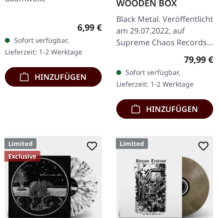
WOODEN BOX
Black Metal. Veröffentlicht
Regulärer Preis:
6,99 €
am 29.07.2022, auf
Sofort verfügbar,
Supreme Chaos Records.
Lieferzeit: 1-2 Werktage
Extrem schwere schwarze
Reguläre
79,99 €
Holzbox mit graviertem
Sofort verfügbar,
HINZUFÜGEN
Logo, Titel und
Lieferzeit: 1-2 Werktage
Nummerierung,…
HINZUFÜGEN
Limited
Limited
Exclusive