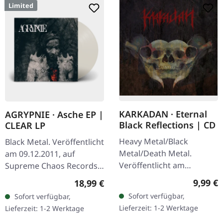
Limited
KARKADAN · Eternal
AGRYPNIE · Asche EP |
Black Reflections | CD
CLEAR LP
Heavy Metal/Black
Black Metal. Veröffentlicht
Metal/Death Metal.
am 09.12.2011, auf
Veröffentlicht am
Supreme Chaos Records.
19.01.2002, auf Supreme
Transparentes Vinyl im
Regulär
9,99 €
Regulärer Preis:
18,99 €
Chaos Records. CD im
Gatefold-Cover, limitiert
Sofort verfügbar,
Sofort verfügbar,
Jewelcase. Neuauflage mit
auf 400 Exemplare, 180g
Lieferzeit: 1-2 Werktage
Lieferzeit: 1-2 Werktage
neuem Artwork,…
Vinyl.…