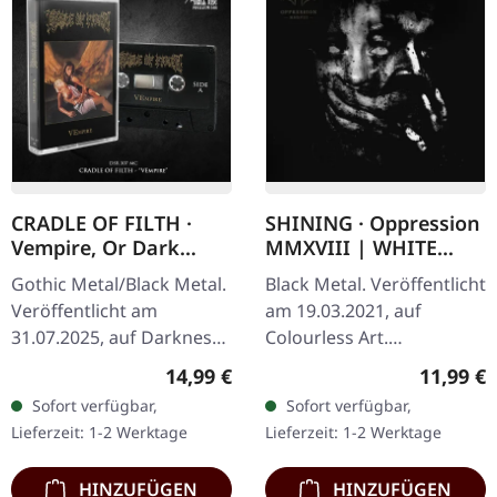
CRADLE OF FILTH ·
SHINING · Oppression
Vempire, Or Dark
MMXVIII | WHITE
Faerytales In
TAPE
Gothic Metal/Black Metal.
Black Metal. Veröffentlicht
Phallustein | BLACK
Veröffentlicht am
am 19.03.2021, auf
TAPE
31.07.2025, auf Darkness
Colourless Art.
Shall Rise Productions.
Musikkassette, weißes
Regulärer Preis:
Reguläre
14,99 €
11,99 €
Schwarze Kassette, 5-
Gehäuse, limitierte
Sofort verfügbar,
Sofort verfügbar,
Panel-Cover, limitiert auf
Auflage. 'Oppression
Lieferzeit: 1-2 Werktage
Lieferzeit: 1-2 Werktage
500…
MMXVIII' präsentiert…
HINZUFÜGEN
HINZUFÜGEN