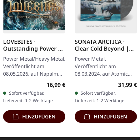
LOVEBITES ·
SONATA ARCTICA ·
Outstanding Power |
Clear Cold Beyond |
DIGISLEEVE CD
WHITE/BLACK
Power Metal/Heavy Metal.
Power Metal.
MARBLED 2LP
Veröffentlicht am
Veröffentlicht am
08.05.2026, auf Napalm
08.03.2024, auf Atomic
Records. CD im
Fire Records. Weiß-
Regulärer Preis:
Reguläre
16,99 €
31,99 €
Digisleeve. Lovebites sind
schwarz marmoriertes
Sofort verfügbar,
Sofort verfügbar,
schlicht und ergreifend
Doppel-Vinyl im Gatefold-
Lieferzeit: 1-2 Werktage
Lieferzeit: 1-2 Werktage
ein Phänomen.…
Cover. Gravur auf der D-
Seite.…
HINZUFÜGEN
HINZUFÜGEN