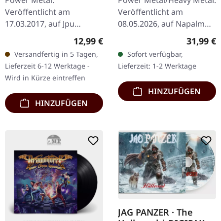
Power Metal.
Power Metal/Heavy Metal.
Veröffentlicht am
Veröffentlicht am
17.03.2017, auf Jpu
08.05.2026, auf Napalm
Records. CD im Jewelcase.
Records. Transparent
Regulärer Preis:
Reguläre
12,99 €
31,99 €
Aldious meldet sich
türkises Doppel-Vinyl im
Versandfertig in 5 Tagen,
Sofort verfügbar,
eindrucksvoll mit ihrem
Gatefold-Cover. Lovebites
Lieferzeit 6-12 Werktage -
Lieferzeit: 1-2 Werktage
lebendigen und
sind…
Wird in Kürze eintreffen
belebenden…
HINZUFÜGEN
HINZUFÜGEN
JAG PANZER · The