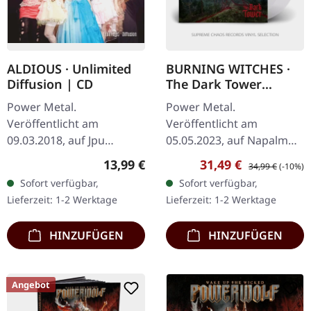
ALDIOUS · Unlimited
BURNING WITCHES ·
Diffusion | CD
The Dark Tower
[CRYSTAL CLEAR] | 2LP
Power Metal.
Power Metal.
Veröffentlicht am
Veröffentlicht am
09.03.2018, auf Jpu
05.05.2023, auf Napalm
Records. CD im Jewelcase.
Records. Crystal Clear
Regulärer Preis:
Verkaufspreis:
Regulärer Preis:
13,99 €
31,49 €
34,99 €
(-10%)
"Unlimited Diffusion" von
Doppel-Vinyl, limitiert auf
Sofort verfügbar,
Sofort verfügbar,
Aldious ist ein
300 Exemplare im
Lieferzeit: 1-2 Werktage
Lieferzeit: 1-2 Werktage
eindrucksvolles Werk im…
Gatefold-Cover.
HINZUFÜGEN
HINZUFÜGEN
Angebot