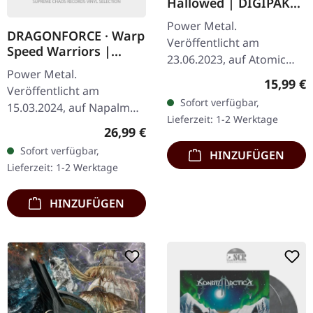
Hallowed | DIGIPAK
CD
Power Metal.
DRAGONFORCE · Warp
Veröffentlicht am
Speed Warriors |
23.06.2023, auf Atomic
BLACK LP
Power Metal.
Fire Records. CD im
Reguläre
15,99 €
Veröffentlicht am
Digipak. Jag Panzer
Sofort verfügbar,
15.03.2024, auf Napalm
kehren mit ihrem
Lieferzeit: 1-2 Werktage
Records. Schwarzes Vinyl
neuesten Werk "The
Regulärer Preis:
26,99 €
im Gatefold-Cover.
Hallowed" zurück,…
Sofort verfügbar,
HINZUFÜGEN
Dragonforce kehren mit
Lieferzeit: 1-2 Werktage
ihrem achten
Studiowerk…
HINZUFÜGEN