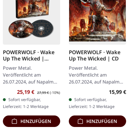
POWERWOLF · Wake
POWERWOLF · Wake
Up The Wicked |
Up The Wicked | CD
MEDIABOOK 2CD
Power Metal.
Power Metal.
Veröffentlicht am
Veröffentlicht am
26.07.2024, auf Napalm
26.07.2024, auf Napalm
Records. 2-CD
Records. CD im Jewelcase.
Verkaufspreis:
Regulärer Preis:
Reguläre
25,19 €
15,99 €
27,99 €
(-10%)
Mediabook. Powerwolf,
Die deutsche Power-
Sofort verfügbar,
Sofort verfügbar,
die Meister des
Metal-Macht Powerwolf
Lieferzeit: 1-2 Werktage
Lieferzeit: 1-2 Werktage
theatralischen Metals,
kehrt mit ihrem elften…
haben die…
HINZUFÜGEN
HINZUFÜGEN