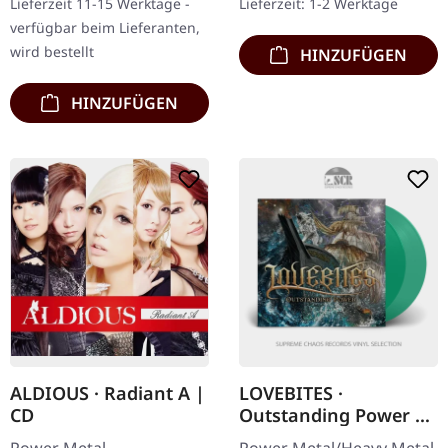
Lieferzeit 11-15 Werktage -
Lieferzeit: 1-2 Werktage
kehren mit ihrem bisher…
marmoriertem Vinyl, ein…
verfügbar beim Lieferanten,
wird bestellt
HINZUFÜGEN
HINZUFÜGEN
ALDIOUS · Radiant A |
LOVEBITES ·
CD
Outstanding Power |
TURQUOISE 2LP