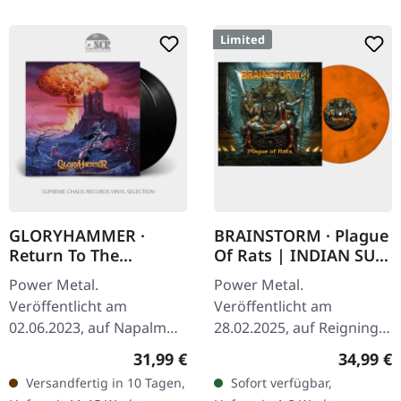
Limited
GLORYHAMMER ·
BRAINSTORM · Plague
Return To The
Of Rats | INDIAN SUN
Kingdom Of Fife |
MARBLED LP
Power Metal.
Power Metal.
BLACK 2LP
Veröffentlicht am
Veröffentlicht am
02.06.2023, auf Napalm
28.02.2025, auf Reigning
Records. Schwarzes
Phoenix Music. Limitiert
Regulärer Preis:
Reguläre
31,99 €
34,99 €
Doppel-Vinyl im Gatefold-
auf 700 Exemplare auf
Versandfertig in 10 Tagen,
Sofort verfügbar,
Cover. Gloryhammer
orange-schwarz