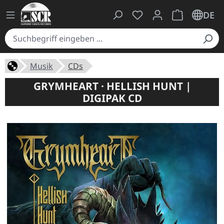
Du hast 0 Produkte auf
Warenkorb ent
DE
Musik
CDs
GRYMHEART · HELLISH HUNT |
DIGIPAK CD