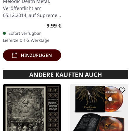
Melodic Death Metal.
Veröffentlicht am
05.12.2014, auf Supreme
Chaos Records. Limitierte
Regulärer Preis:
9,99 €
DigiPak-Auflage, auf nur
Sofort verfügbar,
100 Exemplare limitiert!
Lieferzeit: 1-2 Werktage
Mit…
HINZUFÜGEN
ANDERE KAUFTEN AUCH