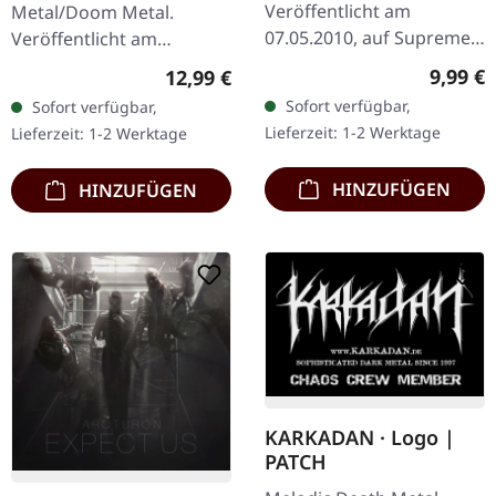
Veröffentlicht am
Metal/Doom Metal.
07.05.2010, auf Supreme
Veröffentlicht am
Chaos Records. Limitierte
28.09.2012, auf Supreme
Regulär
9,99 €
Regulärer Preis:
12,99 €
Auflage als CD im DigiPak
Chaos Records. CD im
Sofort verfügbar,
Sofort verfügbar,
mit 16-seitigem Booklet.
Jewelcase. Dead Alone
Lieferzeit: 1-2 Werktage
Lieferzeit: 1-2 Werktage
Mit Dan…
liefern mit "Ad Infinitum"
ein…
HINZUFÜGEN
HINZUFÜGEN
KARKADAN · Logo |
PATCH