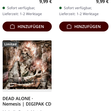
Regulärer Preis:
Regulär
9,99 €
9,99 €
Erstauflage als DigiPak!
Auflage als CD im DigiPak.
Sofort verfügbar,
Sofort verfügbar,
Kristian "Kohle"
Aus den schweizer
Lieferzeit: 1-2 Werktage
Lieferzeit: 1-2 Werktage
Kohlmannslehner,…
Bergen steigen…
HINZUFÜGEN
HINZUFÜGEN
Limited
DEAD ALONE ·
Nemesis | DIGIPAK CD