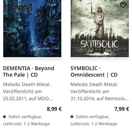
SYMBOLIC ·
DEMENTIA · Beyond
Omnidescent | CD
The Pale | CD
Melodic Death Metal.
Melodic Death Metal.
Veröffentlicht am
Veröffentlicht am
31.10.2014, auf Remission
25.02.2011, auf MDD
Records. CD im Jewelcase.
Records. CD im Jewelcase.
Regulär
Regulärer Preis:
7,99 €
8,99 €
Symbolic's
Dementias "Beyond The
Sofort verfügbar,
Sofort verfügbar,
"Omnidescent" steht als
Pale" steht als
Lieferzeit: 1-2 Werktage
Lieferzeit: 1-2 Werktage
Zeugnis für die…
überzeugendes Zeugnis