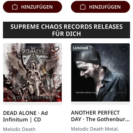
für…
HINZUFÜGEN
HINZUFÜGEN
SUPREME CHAOS RECORDS RELEASES
FÜR DICH
Limited
ANOTHER PERFECT
DEAD ALONE · Ad
DAY · The Gothenburg
Infinitum | CD
Post Scriptum |
Melodic Death Metal.
Melodic Death
DIGIPAK CD