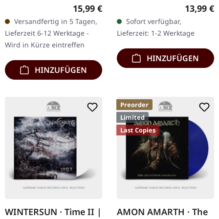
11.02.2022, auf Atomic
Records. Neuaufnahme
Regulärer Preis:
Reguläre
15,99 €
13,99 €
Fire Records. CD im
des Night In Gales-
Versandfertig in 5 Tagen,
Sofort verfügbar,
DigPak. Amorphis liefern
Klassikers. CD im Digipak.
Lieferzeit 6-12 Werktage -
Lieferzeit: 1-2 Werktage
mit „Halo" ein weiteres…
Seit ihrer…
Wird in Kürze eintreffen
HINZUFÜGEN
HINZUFÜGEN
Preorder
Limited
Last Copies
WINTERSUN · Time II |
AMON AMARTH · The