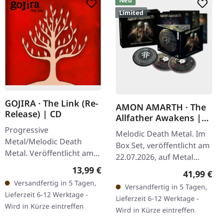
Neu
Limited
GOJIRA · The Link (Re-
AMON AMARTH · The
Release) | CD
Allfather Awakens |
CD BOXSET
Progressive
Melodic Death Metal. Im
Metal/Melodic Death
Box Set, veröffentlicht am
Metal. Veröffentlicht am
22.07.2026, auf Metal
02.03.2012, auf Listenable
Blade Records. Clamshell-
Regulärer Preis:
13,99 €
Reguläre
41,99 €
Records. CD im Jewelcase.
Box mit Lentikular-Cover,
Versandfertig in 5 Tagen,
Versandfertig in 5 Tagen,
Bevor die Wale flogen und
6-seitiges Digipak…
Lieferzeit 6-12 Werktage -
Lieferzeit 6-12 Werktage -
das Fleisch…
Wird in Kürze eintreffen
Wird in Kürze eintreffen