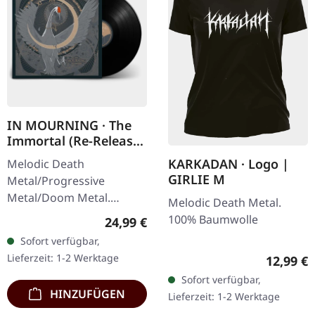
IN MOURNING · The
Immortal (Re-Release)
| BLACK LP
KARKADAN · Logo |
Melodic Death
GIRLIE M
Metal/Progressive
Metal/Doom Metal.
Melodic Death Metal.
Veröffentlicht am
100% Baumwolle
Regulärer Preis:
24,99 €
27.03.2026, auf Supreme
Sofort verfügbar,
Chaos Records.
Lieferzeit: 1-2 Werktage
Reguläre
12,99 €
Schwarzes Vinyl mit
Sofort verfügbar,
Insert. Zweite Auflage…
HINZUFÜGEN
Lieferzeit: 1-2 Werktage