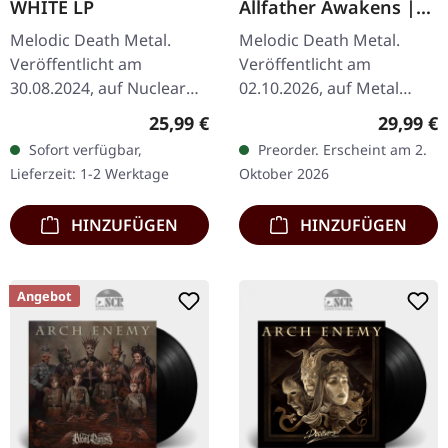
WHITE LP
Allfather Awakens |
BLUE MARBLED LP
Melodic Death Metal.
Melodic Death Metal.
Veröffentlicht am
Veröffentlicht am
30.08.2024, auf Nuclear
02.10.2026, auf Metal
Blast Records. Weißes
Blade Records. Wave
Regulärer Preis:
Reguläre
25,99 €
29,99 €
Vinyl im Standard-Cover
Ruler Blue Marbled Vinyl
Sofort verfügbar,
Preorder. Erscheint am 2.
mit 4-seitigem Booklet.
im Standard-Cover mit
Lieferzeit: 1-2 Werktage
Oktober 2026
"Time II"…
Insert und…
HINZUFÜGEN
HINZUFÜGEN
Angebot