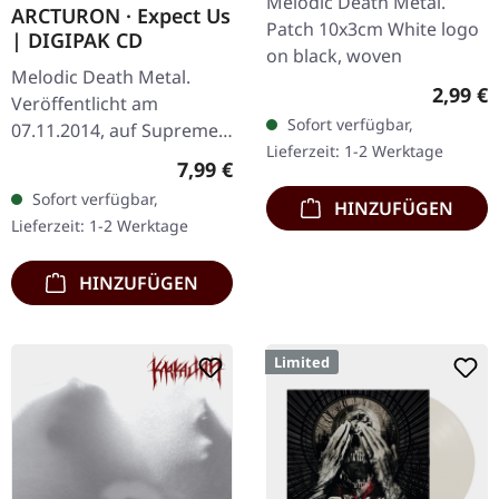
Melodic Death Metal.
ARCTURON · Expect Us
Patch 10x3cm White logo
| DIGIPAK CD
on black, woven
Melodic Death Metal.
Regulär
2,99 €
Veröffentlicht am
Sofort verfügbar,
07.11.2014, auf Supreme
Lieferzeit: 1-2 Werktage
Chaos Records. CD im
Regulärer Preis:
7,99 €
Digipak. Arcturon liefern
Sofort verfügbar,
HINZUFÜGEN
mit „Expect Us" ein
Lieferzeit: 1-2 Werktage
vernichtendes…
HINZUFÜGEN
Limited