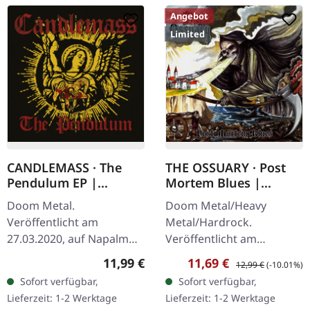
Angebot
Limited
CANDLEMASS · The
THE OSSUARY · Post
Pendulum EP |
Mortem Blues |
DIGIPAK CD
DIGIPAK CD
Doom Metal.
Doom Metal/Heavy
Veröffentlicht am
Metal/Hardrock.
27.03.2020, auf Napalm
Veröffentlicht am
Records. CD im DigiPak
17.02.2017, auf Supreme
Regulärer Preis:
Verkaufspreis:
Regulärer Preis:
11,99 €
11,69 €
12,99 €
(-10.01%)
mit 8-seitigem Booklet.
Chaos Records. Limitierte
Sofort verfügbar,
Sofort verfügbar,
Die schwedischen Doom-
Erstauflage als Digipak.
Lieferzeit: 1-2 Werktage
Lieferzeit: 1-2 Werktage
Metal-Legenden
Debüt-Album der…