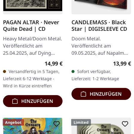
PAGAN ALTAR · Never
CANDLEMASS · Black
Quite Dead | CD
Star | DIGISLEEVE CD
Heavy Metal/Doom Metal.
Doom Metal.
Veröffentlicht am
Veröffentlicht am
25.04.2025, auf Dying
09.05.2025, auf Napalm
Victims Productions. CD
Records. CD im
Regulärer Preis:
Reguläre
14,99 €
13,99 €
im Jewelcase, Aufkleber,
Digisleeve. "Black Star" ist
Versandfertig in 5 Tagen,
Sofort verfügbar,
Obi. Pagan Altar kehren
ein weiterer
Lieferzeit 6-12 Werktage -
Lieferzeit: 1-2 Werktage
aus dem…
monumentaler Release
Wird in Kürze eintreffen
von Candlemass,…
HINZUFÜGEN
HINZUFÜGEN
Angebot
Limited