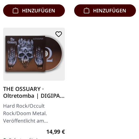
Candlemass…
HINZUFÜGEN
HINZUFÜGEN
THE OSSUARY ·
Oltretomba | DIGIPAK
CD
Hard Rock/Occult
Rock/Doom Metal.
Veröffentlicht am
12.11.2021, auf Supreme
Regulärer Preis:
14,99 €
Chaos Records. CD im