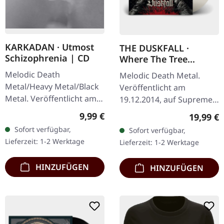
KARKADAN · Utmost
THE DUSKFALL ·
Schizophrenia | CD
Where The Tree
Stands Dead | CLEAR
Melodic Death
Melodic Death Metal.
LP
Metal/Heavy Metal/Black
Veröffentlicht am
Metal. Veröffentlicht am
19.12.2014, auf Supreme
08.03.2004, auf Supreme
Chaos Records.
Regulärer Preis:
9,99 €
Reguläre
19,99 €
Chaos Records. CD im
Transparentes Vinyl mit
Sofort verfügbar,
Sofort verfügbar,
Jewelcase mit 16-seitigem
Insert. Limitiert auf 200
Lieferzeit: 1-2 Werktage
Lieferzeit: 1-2 Werktage
Booklet.…
handnummerierte…
HINZUFÜGEN
HINZUFÜGEN