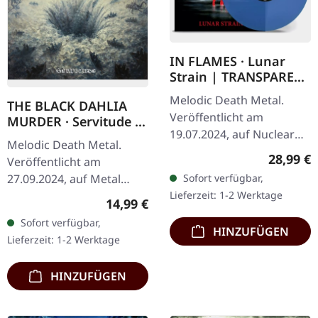
IN FLAMES · Lunar
Strain | TRANSPARENT
BLUE LP
Melodic Death Metal.
THE BLACK DAHLIA
Veröffentlicht am
MURDER · Servitude |
19.07.2024, auf Nuclear
DIGIPAK CD
Melodic Death Metal.
Blast Records.
Reguläre
28,99 €
Veröffentlicht am
Transparent blaues Vinyl.
Sofort verfügbar,
27.09.2024, auf Metal
Als In Flames 1994 „Lunar
Lieferzeit: 1-2 Werktage
Blade Records. CD im
Strain"…
Regulärer Preis:
14,99 €
Digipak. "Servitude" ist
Sofort verfügbar,
ein eindringliches Zeugnis
HINZUFÜGEN
Lieferzeit: 1-2 Werktage
für die…
HINZUFÜGEN