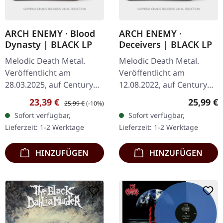
ARCH ENEMY · Blood
ARCH ENEMY ·
Dynasty | BLACK LP
Deceivers | BLACK LP
Melodic Death Metal.
Melodic Death Metal.
Veröffentlicht am
Veröffentlicht am
28.03.2025, auf Century
12.08.2022, auf Century
Media Records.
Media Records.
Verkaufspreis:
Regulärer Preis:
Reguläre
23,39 €
25,99 €
25,99 €
(-10%)
Schwarzes Vinyl mit
Schwarzes Vinyl. Arch
Sofort verfügbar,
Sofort verfügbar,
Booklet im LP-Format.
Enemy kehren mit einer
Lieferzeit: 1-2 Werktage
Lieferzeit: 1-2 Werktage
"Blood Dynasty" von
weiteren
Arch…
elektrisierenden…
HINZUFÜGEN
HINZUFÜGEN