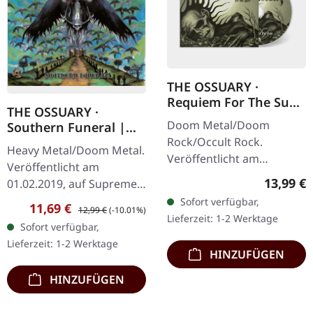
THE OSSUARY ·
Requiem For The Sun
THE OSSUARY ·
| DIGIPAK CD
Doom Metal/Doom
Southern Funeral |
DIGIPAK CD
Rock/Occult Rock.
Heavy Metal/Doom Metal.
Veröffentlicht am
Veröffentlicht am
23.05.2025, auf Supreme
Reguläre
13,99 €
01.02.2019, auf Supreme
Chaos Records. CD im
Chaos Records.
Sofort verfügbar,
Verkaufspreis:
Regulärer Preis:
11,69 €
Digipak mit 12-seitigem
12,99 €
(-10.01%)
Erstauflage als CD im
Lieferzeit: 1-2 Werktage
Booklet, limitiert auf 500…
Sofort verfügbar,
DigiPak mit 12-seitigem
Lieferzeit: 1-2 Werktage
Booklet. Geht es dir…
HINZUFÜGEN
HINZUFÜGEN