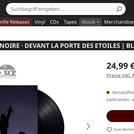
nife Releases
Vinyl
CDs
Tapes
Musik
Merchandise
OIRE · DEVANT LA PORTE DES ETOILES | B
Regulärer Pr
24,99 
Preise inkl.
Versandfert
Lieferanten, w
Zum Merkze