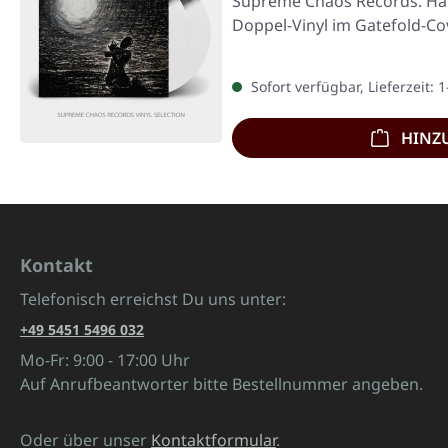
Supreme Chaos Records. Ha
Doppel-Vinyl im Gatefold-Cov
Sofort verfügbar, Lieferzeit: 
HINZ
Kontakt
Telefonisch erreichst Du uns unter:
+49 5451 5496 032
Mo-Fr: 9:00 - 17:00 Uhr
Auf Anrufbeantworter bitte Bestellnummer angeben.
Oder über unser
Kontaktformular
.