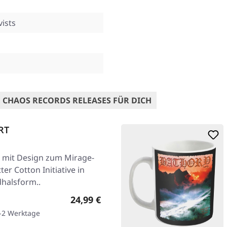
ists
 CHAOS RECORDS RELEASES FÜR DICH
RT
t mit Design zum Mirage-
r Cotton Initiative in
dhalsform..
Regulärer Preis:
24,99 €
1-2 Werktage