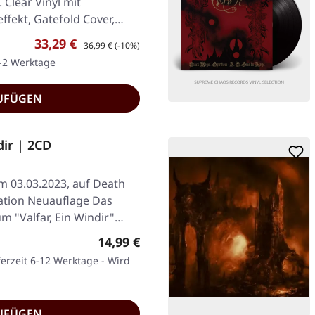
Clear Vinyl mit
ekt, Gatefold Cover,
Verkaufspreis:
Regulärer Preis:
33,29 €
36,99 €
(-10%)
1-2 Werktage
UFÜGEN
dir | 2CD
am 03.03.2023, auf Death
ation Neuauflage Das
m "Valfar, Ein Windir"…
Regulärer Preis:
14,99 €
ferzeit 6-12 Werktage - Wird
UFÜGEN