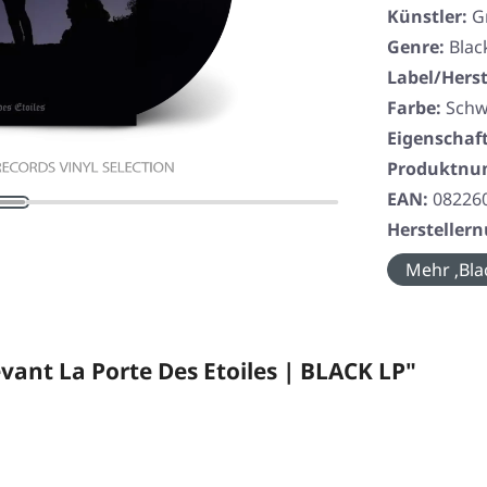
Künstler:
G
Genre:
Blac
Label/Herst
Farbe:
Schw
Eigenschaf
Produktn
EAN:
08226
Herstelle
Mehr ‚Bla
nt La Porte Des Etoiles | BLACK LP"