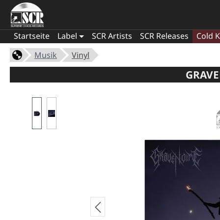
Startseite
Label
SCR Artists
SCR Releases
Cold K
Musik
Vinyl
GRAVEN