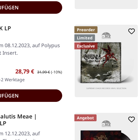
UFÜGEN
K LP
Preorder
Limited
am 08.12.2023, auf Polypus
Exclusive
 Insert.
Verkaufspreis:
Regulärer Preis:
28,79 €
31,99 €
(-10%)
1-2 Werktage
UFÜGEN
alutis Meae |
Angebot
LP
am 12.12.2023, auf