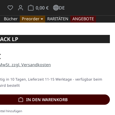
Du hast 0 Produkte auf dem Merkzettel
Warenkorb enthält 0 Positionen. Der Gesamt
0,00 €
DE
Bücher
Preorder
RARITÄTEN
ANGEBOTE
LACK LP
eis:
€
 MwSt. zzgl. Versandkosten
ig in 10 Tagen, Lieferzeit 11-15 Werktage - verfügbar beim
ird bestellt
IN DEN WARENKORB
ttel hinzufügen