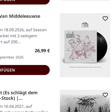
 Van Middeleeuwse
am 18.09.2026, auf Season
acket mit 2-seitigem
ert auf 200…
Regulärer Preis:
26,99 €
September 2026
UFÜGEN
t (Es schlägt dem
-Stock) |
am 16.04.2021, auf