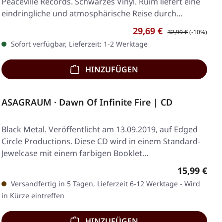
Peaceville Records. Schwarzes Vinyl. Ruim liefert eine
eindringliche und atmosphärische Reise durch…
Verkaufspreis:
Regulärer Preis:
29,69 €
32,99 €
(-10%)
Sofort verfügbar, Lieferzeit: 1-2 Werktage
HINZUFÜGEN
ASAGRAUM · Dawn Of Infinite Fire | CD
Black Metal. Veröffentlicht am 13.09.2019, auf Edged
Circle Productions. Diese CD wird in einem Standard-
Jewelcase mit einem farbigen Booklet…
Regulärer 
15,99 €
Versandfertig in 5 Tagen, Lieferzeit 6-12 Werktage - Wird
in Kürze eintreffen
HINZUFÜGEN