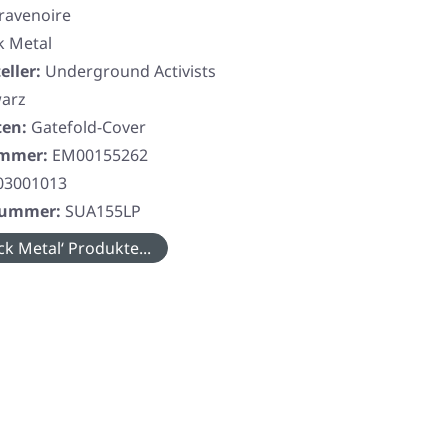
ravenoire
k Metal
eller:
Underground Activists
arz
ten:
Gatefold-Cover
ummer:
EM00155262
03001013
rnummer:
SUA155LP
ck Metal‘ Produkte...