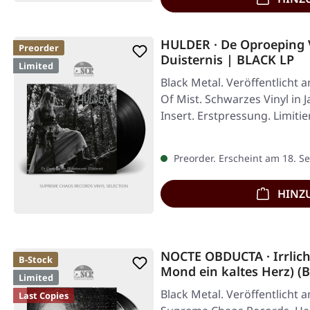
HULDER · De Oproeping
Preorder
Duisternis | BLACK LP
Limited
Black Metal. Veröffentlicht 
Of Mist. Schwarzes Vinyl in J
Insert. Erstpressung. Limiti
Preorder. Erscheint am 18. 
HINZ
NOCTE OBDUCTA · Irrlich
B-Stock
Mond ein kaltes Herz) (B
Limited
BLACK/WHITE 2LP
Black Metal. Veröffentlicht 
Last Copies