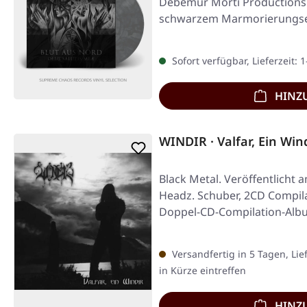
Debemur Morti Productions. 
schwarzem Marmorierungseff
Limitierte…
Sofort verfügbar, Lieferzeit: 
HINZ
WINDIR · Valfar, Ein Win
Black Metal. Veröffentlicht 
Headz. Schuber, 2CD Compil
Doppel-CD-Compilation-Albu
Versandfertig in 5 Tagen, Lie
in Kürze eintreffen
HINZ