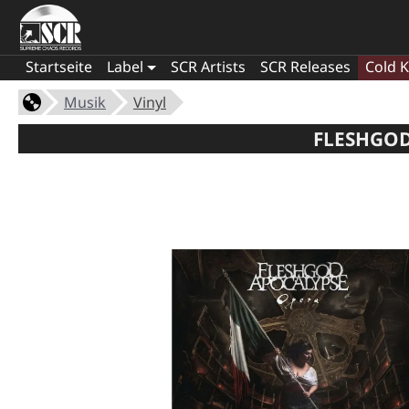
Startseite
Label
SCR Artists
SCR Releases
Cold K
Musik
Vinyl
FLESHGOD