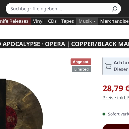
nife Releases
Vinyl
CDs
Tapes
Musik
Merchandise
 APOCALYPSE · OPERA | COPPER/BLACK MA
Angebot
Achtun
Dieser 
Limited
Verkaufspre
28,79 
Preise inkl.
Sofort verf