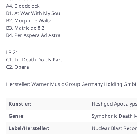
A4. Bloodclock
B1. At War With My Soul
B2. Morphine Waltz
B3. Matricide 8.2
B4. Per Aspera Ad Astra
LP 2:
C1. Till Death Do Us Part
C2. Opera
Hersteller: Warner Music Group Germany Holding GmbH
Künstler:
Fleshgod Apocalyp
Genre:
Symphonic Death M
Label/Hersteller:
Nuclear Blast Reco