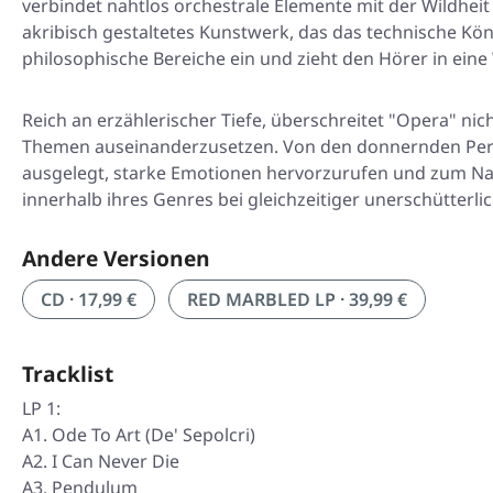
verbindet nahtlos orchestrale Elemente mit der Wildheit 
akribisch gestaltetes Kunstwerk, das das technische Kön
philosophische Bereiche ein und zieht den Hörer in eine
Reich an erzählerischer Tiefe, überschreitet "Opera" n
Themen auseinanderzusetzen. Von den donnernden Perc
ausgelegt, starke Emotionen hervorzurufen und zum Nach
innerhalb ihres Genres bei gleichzeitiger unerschütterlic
Andere Versionen
CD · 17,99 €
RED MARBLED LP · 39,99 €
Tracklist
LP 1:
A1. Ode To Art (De' Sepolcri)
A2. I Can Never Die
A3. Pendulum