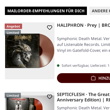
MAILORDER-EMPFEHLUNGEN FÜR DICH
ANDERE 
HALIPHRON · Prey | BR
Angebot
Limited
Symphonic Death Metal. Verö
auf Listenable Records. Limi
Vinyl im Gatefold-Cover, ein
Sofort verfügbar, Lieferzeit: 
HINZ
SEPTICFLESH · The Great
Limited
Anniversary Edition) |
Symphonic Death Metal. Verö