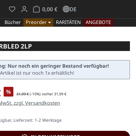
Du hast 0 Produkte auf dem Merkzettel
Warenkorb enthält 0 Positionen. Der Gesamt
0,00 €
DE
Bücher
Preorder
RARITÄTEN
ANGEBOTE
RBLED 2LP
g: Nur noch ein geringer Bestand verfügbar!
Artikel ist nur noch 1x erhältlich!
is:
€
%
Regulärer Preis:
31,99 €
(-10%)
vorher 31,99 €
 MwSt. zzgl. Versandkosten
ügbar, Lieferzeit: 1-2 Werktage