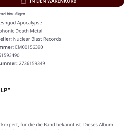
IN DEN WARENKORB
ttel hinzufügen
leshgod Apocalypse
honic Death Metal
eller:
Nuclear Blast Records
ummer:
EM00156390
61593490
rnummer:
2736159349
2LP"
örpert, für die die Band bekannt ist. Dieses Album