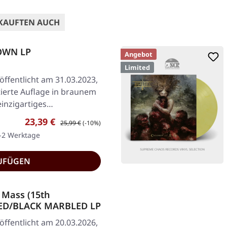
KAUFTEN AUCH
OWN LP
Angebot
Limited
ffentlicht am 31.03.2023,
tierte Auflage in braunem
 einzigartiges…
Verkaufspreis:
Regulärer Preis:
23,39 €
25,99 €
(-10%)
1-2 Werktage
UFÜGEN
 Mass (15th
 RED/BLACK MARBLED LP
ffentlicht am 20.03.2026,