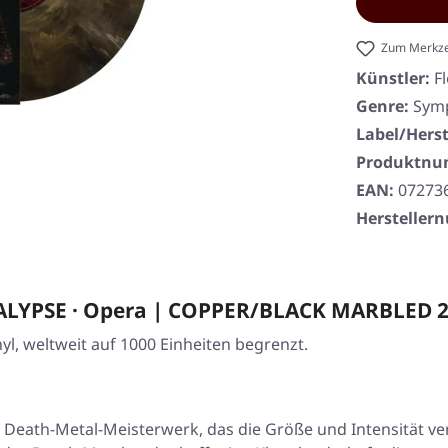
Zum Merkze
Künstler:
F
Genre:
Symp
Label/Herst
Produktn
EAN:
07273
Herstelle
LYPSE · Opera | COPPER/BLACK MARBLED 
l, weltweit auf 1000 Einheiten begrenzt.
Death-Metal-Meisterwerk, das die Größe und Intensität verk