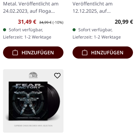
Metal. Veröffentlicht am
Veröffentlicht am
24.02.2023, auf Floga
12.12.2025, auf
Records. Schwarzes
Dependent Records.
Verkaufspreis:
Regulärer Preis:
Reguläre
31,49 €
20,99 €
34,99 €
(-10%)
Doppel-Vinyl im Gatefold-
Petrolfarbenes Vinyl im
Sofort verfügbar,
Sofort verfügbar,
Cover mit bedruckten
Gatefold-Cover mit
Lieferzeit: 1-2 Werktage
Lieferzeit: 1-2 Werktage
Innenhüllen,…
gefütterter Innenhülle.
Limitiert…
HINZUFÜGEN
HINZUFÜGEN