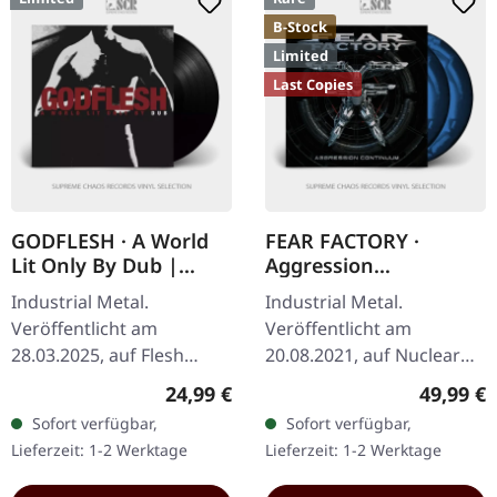
B-Stock
Limited
Last Copies
GODFLESH · A World
FEAR FACTORY ·
Lit Only By Dub |
Aggression
BLACK LP
Continuum (B-Stock) |
Industrial Metal.
Industrial Metal.
SPLATTER 2LP
Veröffentlicht am
Veröffentlicht am
28.03.2025, auf Flesh
20.08.2021, auf Nuclear
Recordings. Schwarze
Blast Records.
Regulärer Preis:
Reguläre
24,99 €
49,99 €
Vinyl-LP, limitierte Auflage,
Schwarzes/blaues/weißes
Sofort verfügbar,
Sofort verfügbar,
in luxuriösem Klappcover
Splatter-Swirl Doppel-
Lieferzeit: 1-2 Werktage
Lieferzeit: 1-2 Werktage
verpackt. Mit…
Vinyl im Gatefold-Cover.…