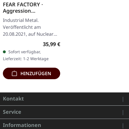
FEAR FACTORY ·
Aggression
Continuum | BLACK
Industrial Metal.
2LP
Veröffentlicht am
20.08.2021, auf Nuclear
Blast Records. Schwarzes
Regulärer Preis:
35,99 €
Doppel-Vinyl im Gatefold-
Sofort verfügbar,
Cover. Nach einer
Lieferzeit: 1-2 Werktage
siebenjährigen Pause…
HINZUFÜGEN
Kontakt
Service
Informationen