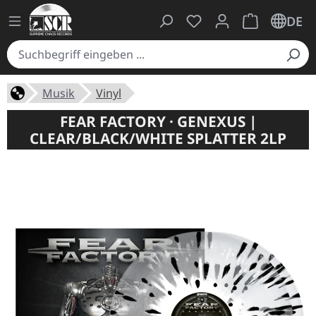
Du hast 0 Produkte auf
Warenkorb ent
DE
Musik
Vinyl
FEAR FACTORY · GENEXUS |
CLEAR/BLACK/WHITE SPLATTER 2LP