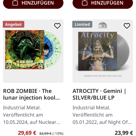
HINZUFÜGEN
HINZUFÜGEN
Angebot
Limited
ROB ZOMBIE · The
ATROCITY · Gemini |
lunar injection kool
SILVER/BLUE LP
aid eclipse conspiracy
Industrial Metal.
Industrial Metal.
| BLUE/BOTTLE
Veröffentlicht am
Veröffentlicht am
GREEN/BLACK/BONE
10.05.2024, auf Nuclear
05.01.2022, auf Night Of
SPLATTER LP
Blast Records. "Blue In
The Vinyl Dead. Silbernes
Verkaufspreis:
Regulärer Preis:
Reguläre
29,69 €
23,99 €
32,99 €
(-10%)