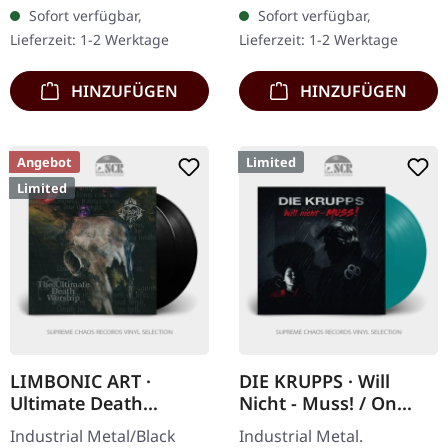
Bottle Green With Black &
Vinyl mit blauem Cover,
Sofort verfügbar,
Sofort verfügbar,
Bone Splatter" Vinyl.
limitiert auf 222
Lieferzeit: 1-2 Werktage
Lieferzeit: 1-2 Werktage
handnummerierte…
HINZUFÜGEN
HINZUFÜGEN
Angebot
Limited
Limited
LIMBONIC ART ·
DIE KRUPPS · Will
Ultimate Death
Nicht - Muss! / On
Worship | BLACK 2LP
Collision Course |
Industrial Metal/Black
Industrial Metal.
PETROL LP