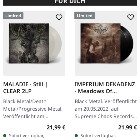
FÜR DICH
Limited
Limited
MALADIE · Still |
IMPERIUM DEKADENZ
CLEAR 2LP
· Meadows Of
Nostalgia | BLACK 2LP
Black Metal/Death
Black Metal. Veröffentlicht
Metal/Progressive Metal.
am 20.05.2022, auf
Veröffentlicht am
Supreme Chaos Records.
10.04.2015, auf Supreme
Schwarzes Doppel-Vinyl
Regulärer Preis:
Reguläre
21,99 €
21,99 €
Chaos Records.
im Gatefold-Cover mit
Sofort verfügbar,
Sofort verfügbar,
Transparentes Doppel-
bedrucktem Insert,