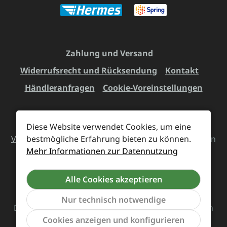
Zahlung und Versand
Widerrufsrecht und Rücksendung
Kontakt
Händleranfragen
Cookie-Voreinstellungen
Diese Website verwendet Cookies, um eine
Alle Preise inkl. gesetzl. Mehrwertsteuer zzgl.
bestmögliche Erfahrung bieten zu können.
Versandkosten
und ggf. Nachnahmegebühren, wenn
Mehr Informationen zur Datennutzung
nicht anders angegeben.
Alle Cookies akzeptieren
Vertrag widerrufen
Nur technisch notwendige
Das Team von Supreme Chaos Records rockt diesen
Werkzeu
Cookies anzeigen und konfigurieren
Laden für euch.