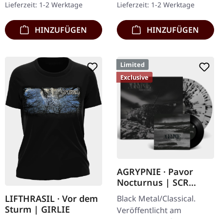
Lieferzeit: 1-2 Werktage
Lieferzeit: 1-2 Werktage
Vinyl im schweren…
limitiert auf…
HINZUFÜGEN
HINZUFÜGEN
Limited
Exclusive
AGRYPNIE · Pavor
Nocturnus | SCR
GREY/BLACK SPLATTER
LIFTHRASIL · Vor dem
Black Metal/Classical.
2LP+7" BUNDLE
Sturm | GIRLIE
Veröffentlicht am