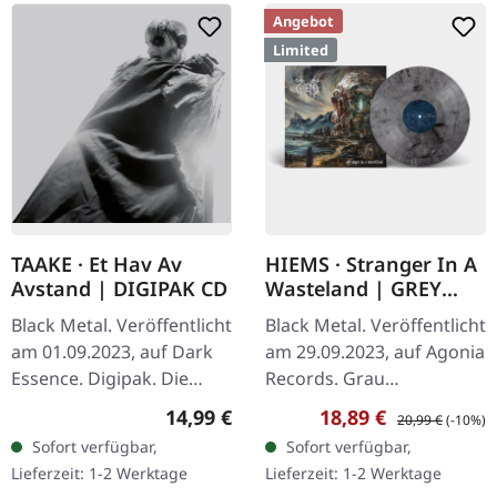
Angebot
Limited
TAAKE · Et Hav Av
HIEMS · Stranger In A
Avstand | DIGIPAK CD
Wasteland | GREY
MARBLED LP
Black Metal. Veröffentlicht
Black Metal. Veröffentlicht
am 01.09.2023, auf Dark
am 29.09.2023, auf Agonia
Essence. Digipak. Die
Records. Grau
norwegischen Black Metal
marmoriertes Vinyl,
Regulärer Preis:
Verkaufspreis:
Regulärer Preis:
14,99 €
18,89 €
20,99 €
(-10%)
Giganten Taake liefern
limitiert auf 200 Stück.
Sofort verfügbar,
Sofort verfügbar,
mit „Et Hav Av Avstand"
Das neueste Werk von
Lieferzeit: 1-2 Werktage
Lieferzeit: 1-2 Werktage
ein…
Hiems,…