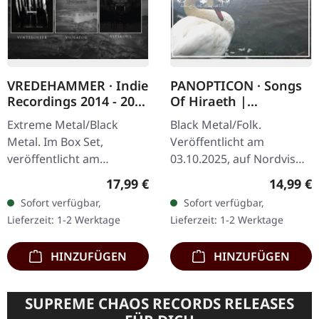
VREDEHAMMER · Indie
PANOPTICON · Songs
Recordings 2014 - 2020
Of Hiraeth |
| 3CD BOXSET
DIGISLEEVE CD
Extreme Metal/Black
Black Metal/Folk.
Metal. Im Box Set,
Veröffentlicht am
veröffentlicht am
03.10.2025, auf Nordvis
14.11.2025, auf Back On
Produktion. CD im
Regulärer Preis:
Reguläre
17,99 €
14,99 €
Black. 3CD Box Set.
Digisleeve. Panopticon
Sofort verfügbar,
Sofort verfügbar,
Enthält die
kehrt mit "Songs of
Lieferzeit: 1-2 Werktage
Lieferzeit: 1-2 Werktage
Veröffentlichungen der
Hiraeth" zurück, einer…
Band auf dem…
HINZUFÜGEN
HINZUFÜGEN
SUPREME CHAOS RECORDS RELEASES