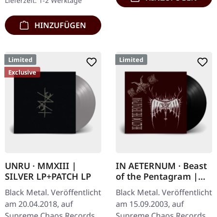
Lieferzeit: 1-2 Werktage
100% Baumwolle
HINZUFÜGEN
Limited
Limited
Exclusive
UNRU · MMXIII |
IN AETERNUM · Beast
SILVER LP+PATCH LP
of the Pentagram |
BLACK 10" MLP
Black Metal. Veröffentlicht
Black Metal. Veröffentlicht
am 20.04.2018, auf
am 15.09.2003, auf
Supreme Chaos Records.
Supreme Chaos Records.