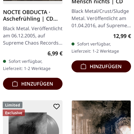
Mensch nichts | CD
Black Metal/Crust/Sludge
NOCTE OBDUCTA ·
Metal. Veröffentlicht am
Aschefrühling | CD
SINGLE
01.04.2016, auf Supreme
Black Metal. Veröffentlicht
Chaos Records. Limitierte
Reguläre
12,99 €
am 06.12.2005, auf
CD im Jewelcase. Aus dem
Supreme Chaos Records.
Sofort verfügbar,
Underground-Nichts…
CD-Single, limitiert auf
Lieferzeit: 1-2 Werktage
Regulärer Preis:
6,99 €
1500 nummeriete
Sofort verfügbar,
Exemplare. Nachdem die
HINZUFÜGEN
Lieferzeit: 1-2 Werktage
Nachfrage nach…
HINZUFÜGEN
Limited
Exclusive