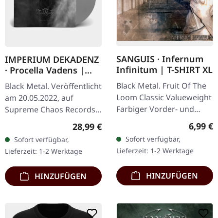
SANGUIS · Infernum
IMPERIUM DEKADENZ
Infinitum | T-SHIRT XL
· Procella Vadens |
SILVER 2LP
Black Metal. Fruit Of The
Black Metal. Veröffentlicht
Loom Classic Valueweight
am 20.05.2022, auf
Farbiger Vorder- und
Supreme Chaos Records.
Rückendruck 100%
Letzte Exemplare! #4-10
Regulär
6,99 €
Regulärer Preis:
28,99 €
Baumwolle
Silbernes Doppel-Vinyl im
Sofort verfügbar,
Sofort verfügbar,
Gatefold-Cover mit
Lieferzeit: 1-2 Werktage
Lieferzeit: 1-2 Werktage
bedrucktem…
HINZUFÜGEN
HINZUFÜGEN