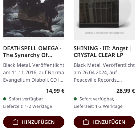
DEATHSPELL OMEGA ·
SHINING · III: Angst |
The Synarchy Of
CRYSTAL CLEAR LP
Molten Bones |
Black Metal. Veröffentlicht
Black Metal. Veröffentlicht
DIGIPAK CD
am 11.11.2016, auf Norma
am 26.04.2024, auf
Evangelium Diaboli. CD im
Peaceville Records.
Digipak. Deathspell
Kristallklares Vinyl,
Regulärer Preis:
Reguläre
14,99 €
28,99 €
Omega kehren mit „The
Jubiläumsausgabe "III:
Sofort verfügbar,
Sofort verfügbar,
Synarchy Of Molten
Angst" von Shining bietet
Lieferzeit: 1-2 Werktage
Lieferzeit: 1-2 Werktage
Bones"…
eine…
HINZUFÜGEN
HINZUFÜGEN