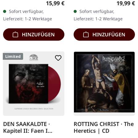
Regulärer Preis:
Reguläre
15,99 €
19,99 €
Standard-Jewelcase.
Chapter" stellt eine
Sofort verfügbar,
Sofort verfügbar,
Remastered von Dan
chronologische
Lieferzeit: 1-2 Werktage
Lieferzeit: 1-2 Werktage
Swanö. Als Dissection…
Hommage an die…
HINZUFÜGEN
HINZUFÜGEN
Limited
DEN SAAKALDTE ·
ROTTING CHRIST · The
Kapitel II: Faen I
Heretics | CD
Helvete | RED LP