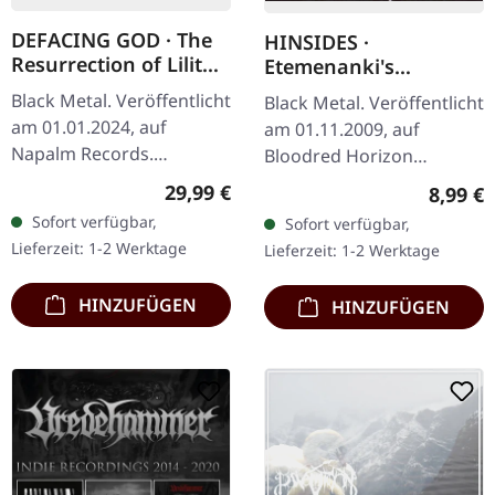
DEFACING GOD · The
HINSIDES ·
Resurrection of Lilith
Etemenanki's
| TRANSPARENT RED
Followers | CD
Black Metal. Veröffentlicht
Black Metal. Veröffentlicht
2LP
am 01.01.2024, auf
am 01.11.2009, auf
Napalm Records.
Bloodred Horizon
Transparent rotes Vinyl
Records. CD im Jewelcase.
Regulärer Preis:
29,99 €
Regulär
8,99 €
im Gatefold-Cover.
Hinsides liefern mit
Sofort verfügbar,
Sofort verfügbar,
Defacing God entfesseln
"Etemenanki's Followers"
Lieferzeit: 1-2 Werktage
Lieferzeit: 1-2 Werktage
pure sonische…
einen…
HINZUFÜGEN
HINZUFÜGEN