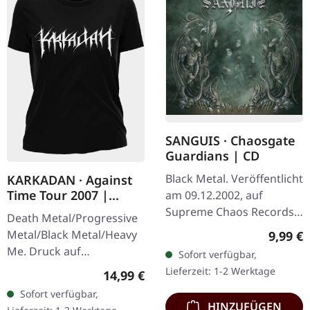
SANGUIS · Chaosgate
Guardians | CD
Black Metal. Veröffentlicht
KARKADAN · Against
Time Tour 2007 |
am 09.12.2002, auf
GIRLIE
Supreme Chaos Records.
Death Metal/Progressive
CD im Jewelcase mit 12-
Metal/Black Metal/Heavy
Regulär
9,99 €
seitigem Booklet. Wenn
Me. Druck auf
Sofort verfügbar,
österreichischer Black
Vorderseite und
Lieferzeit: 1-2 Werktage
Regulärer Preis:
14,99 €
Metal den…
Rückseite. Front Logo,
Sofort verfügbar,
Rückseite: Tourdaten.
HINZUFÜGEN