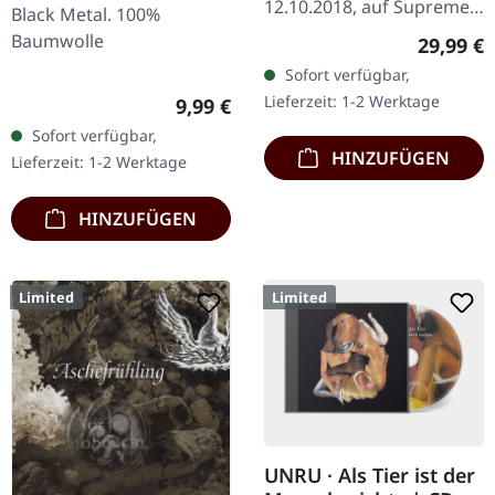
12.10.2018, auf Supreme
Black Metal. 100%
Chaos Records. Schweres
Baumwolle
Reguläre
29,99 €
180g Doppel-Vinyl im
Sofort verfügbar,
Gatefold-Cover mit der
Lieferzeit: 1-2 Werktage
Regulärer Preis:
9,99 €
extra 7" Single…
Sofort verfügbar,
HINZUFÜGEN
Lieferzeit: 1-2 Werktage
HINZUFÜGEN
Limited
Limited
UNRU · Als Tier ist der