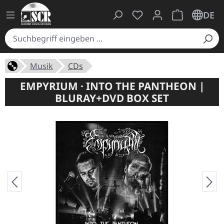
Du hast 0 Produkte auf
Warenkorb ent
DE
Musik
CDs
EMPYRIUM · INTO THE PANTHEON |
BLURAY+DVD BOX SET