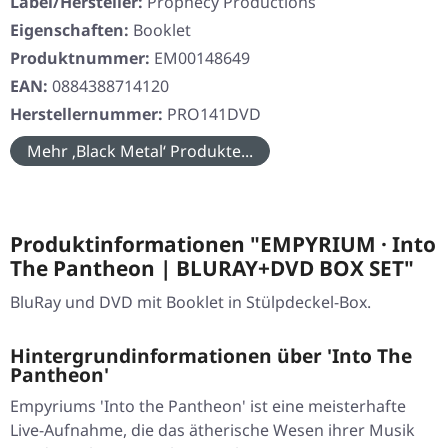
Label/Hersteller:
Prophecy Productions
Eigenschaften:
Booklet
Produktnummer:
EM00148649
EAN:
0884388714120
Herstellernummer:
PRO141DVD
Mehr ‚Black Metal‘ Produkte...
Produktinformationen "EMPYRIUM · Into
The Pantheon | BLURAY+DVD BOX SET"
BluRay und DVD mit Booklet in Stülpdeckel-Box.
Hintergrundinformationen über 'Into The
Pantheon'
Empyriums 'Into the Pantheon' ist eine meisterhafte
Live-Aufnahme, die das ätherische Wesen ihrer Musik