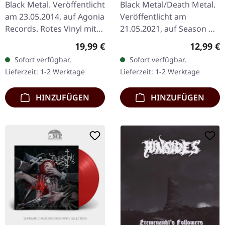
Black Metal. Veröffentlicht
Black Metal/Death Metal.
am 23.05.2014, auf Agonia
Veröffentlicht am
Records. Rotes Vinyl mit
21.05.2021, auf Season Of
bedruckten Innenhüllen.
Mist. CD im Jewelcase.
Regulärer Preis:
Reguläre
19,99 €
12,99 €
Limitiert auf 200
"The Heretics" von
Sofort verfügbar,
Sofort verfügbar,
handnummerierte
Rotting Christ ist eine
Lieferzeit: 1-2 Werktage
Lieferzeit: 1-2 Werktage
Exemplare.…
eindrucksvolle…
HINZUFÜGEN
HINZUFÜGEN