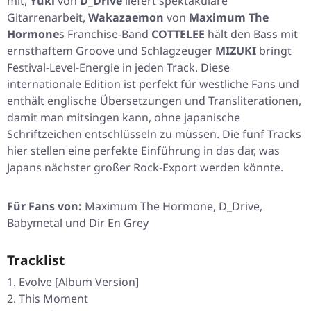
mit,
Yuki
von
D_Drive
liefert spektakuläre
Gitarrenarbeit,
Wakazaemon
von
Maximum The
Hormone
s Franchise-Band
COTTELEE
hält den Bass mit
ernsthaftem Groove und Schlagzeuger
MIZUKI
bringt
Festival-Level-Energie in jeden Track. Diese
internationale Edition ist perfekt für westliche Fans und
enthält englische Übersetzungen und Transliterationen,
damit man mitsingen kann, ohne japanische
Schriftzeichen entschlüsseln zu müssen. Die fünf Tracks
hier stellen eine perfekte Einführung in das dar, was
Japans nächster großer Rock-Export werden könnte.
Für Fans von:
Maximum The Hormone, D_Drive,
Babymetal und Dir En Grey
Tracklist
Evolve [Album Version]
This Moment