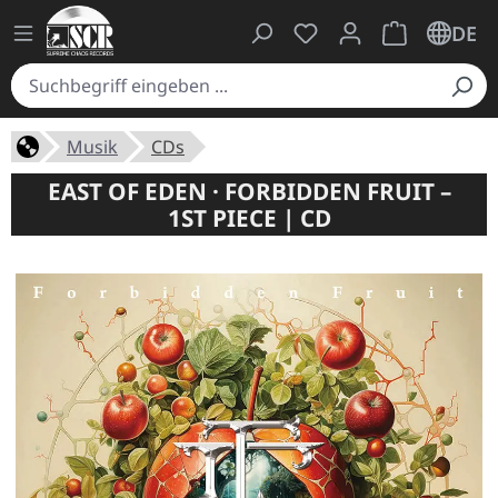
Du hast 0 Produkte auf
Warenkorb ent
DE
Musik
CDs
EAST OF EDEN · FORBIDDEN FRUIT –
1ST PIECE | CD