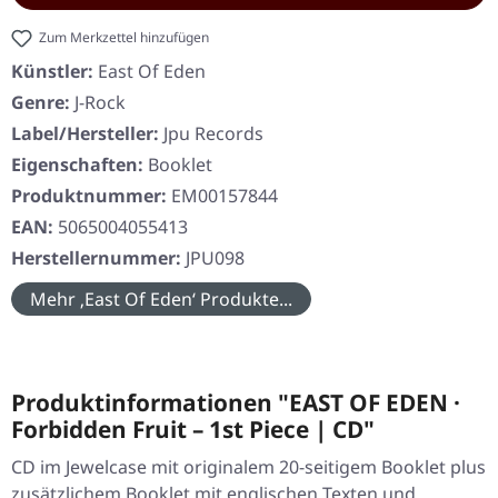
Zum Merkzettel hinzufügen
Künstler:
East Of Eden
Genre:
J-Rock
Label/Hersteller:
Jpu Records
Eigenschaften:
Booklet
Produktnummer:
EM00157844
EAN:
5065004055413
Herstellernummer:
JPU098
Mehr ‚East Of Eden‘ Produkte...
Produktinformationen "EAST OF EDEN ·
Forbidden Fruit – 1st Piece | CD"
CD im Jewelcase mit originalem 20-seitigem Booklet plus
zusätzlichem Booklet mit englischen Texten und