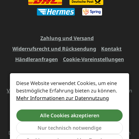
Zahlung und Versand
Widerrufsrecht und Rücksendung
Kontakt
Händleranfragen
Cookie-Voreinstellungen
Diese Website verwendet Cookies, um eine
Alle Preise inkl. gesetzl. Mehrwertsteuer zzgl.
bestmögliche Erfahrung bieten zu können.
Versandkosten
und ggf. Nachnahmegebühren, wenn
Mehr Informationen zur Datennutzung
nicht anders angegeben.
Alle Cookies akzeptieren
Vertrag widerrufen
Nur technisch notwendige
Das Team von Supreme Chaos Records rockt diesen
Werkzeu