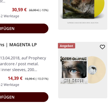
er…
Verkaufspreis:
Regulärer Preis:
30,59 €
33,99 €
(-10%)
1-2 Werktage
UFÜGEN
ens | MAGENTA LP
Angebot
 13.04.2018, auf Prophecy
ardcore / post metal.
 inner sleeves, 200…
Verkaufspreis:
Regulärer Preis:
14,39 €
15,99 €
(-10.01%)
1-2 Werktage
UFÜGEN