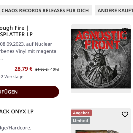
 CHAOS RECORDS RELEASES FÜR DICH
ANDERE KAUF
ugh Fire |
SPLATTER LP
08.09.2023, auf Nuclear
rbenes Vinyl mit magenta
s…
Verkaufspreis:
Regulärer Preis:
28,79 €
31,99 €
(-10%)
1-2 Werktage
UFÜGEN
LACK ONYX LP
Angebot
Limited
dge/Hardcore.