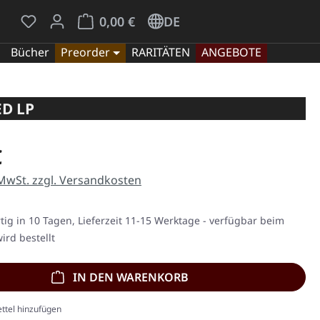
Du hast 0 Produkte auf dem Merkzettel
Warenkorb enthält 0 Positionen. Der Gesamt
0,00 €
DE
Bücher
Preorder
RARITÄTEN
ANGEBOTE
ED LP
eis:
€
 MwSt. zzgl. Versandkosten
ig in 10 Tagen, Lieferzeit 11-15 Werktage - verfügbar beim
ird bestellt
IN DEN WARENKORB
ttel hinzufügen