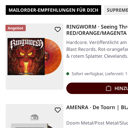
MAILORDER-EMPFEHLUNGEN FÜR DICH
SUPREME
RINGWORM · Seeing Thro
Angebot
RED/ORANGE/MAGENTA 
Hardcore. Veröffentlicht am 
Blast Records. Rot-orangefa
& rotem Splatter. Cleveland
Sofort verfügbar, Lieferzeit: 
HINZ
AMENRA · De Toorn | B
Doom Metal/Post Metal/Slu