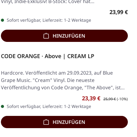
Vinyl, Indie-Exklusiv! B-Stock: Cover hat…
Regulärer 
23,99 €
Sofort verfügbar, Lieferzeit: 1-2 Werktage
HINZUFÜGEN
CODE ORANGE · Above | CREAM LP
Hardcore. Veröffentlicht am 29.09.2023, auf Blue
Grape Music. "Cream" Vinyl. Die neueste
Veröffentlichung von Code Orange, "The Above", ist
eine…
Verkaufspreis:
Regulärer Preis:
23,39 €
25,99 €
(-10%)
Sofort verfügbar, Lieferzeit: 1-2 Werktage
HINZUFÜGEN