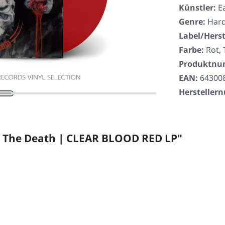
Künstler:
E
Genre:
Har
Label/Herst
Farbe:
Rot,
Produktn
EAN:
64300
Herstelle
o The Death | CLEAR BLOOD RED LP"