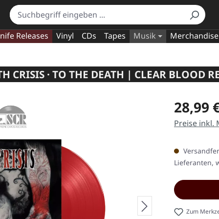
nife Releases
Vinyl
CDs
Tapes
Musik
Merchandise
H CRISIS · TO THE DEATH | CLEAR BLOOD R
Regulärer Pr
28,99 
Preise inkl.
Versandfert
Lieferanten, w
Zum Merkze