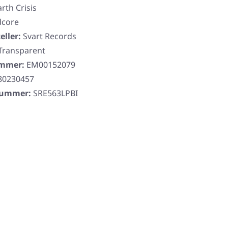
arth Crisis
dcore
eller:
Svart Records
 Transparent
ummer:
EM00152079
80230457
rnummer:
SRE563LPBI