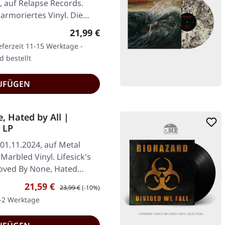
, auf Relapse Records.
rmoriertes Vinyl. Die
Regulärer Preis:
21,99 €
eferzeit 11-15 Werktage -
d bestellt
UFÜGEN
, Hated by All |
 LP
01.11.2024, auf Metal
arbled Vinyl. Lifesick's
Loved By None, Hated…
Verkaufspreis:
Regulärer Preis:
21,59 €
23,99 €
(-10%)
1-2 Werktage