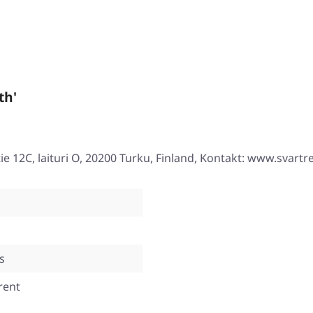
th'
tie 12C, laituri O, 20200 Turku, Finland, Kontakt: www.svart
s
rent