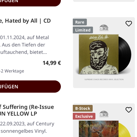
UFÜGEN
, Hated by All | CD
Rare
Limited
01.11.2024, auf Metal
. Aus den Tiefen der
uftauchend, bietet…
Regulärer Preis:
14,99 €
1-2 Werktage
UFÜGEN
Suffering (Re-Issue
B-Stock
UN YELLOW LP
Exclusive
22.09.2023, auf Century
 sonnengelbes Vinyl.