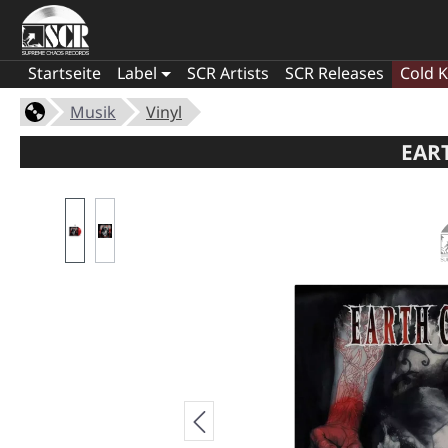
Startseite
Label
SCR Artists
SCR Releases
Cold K
Musik
Vinyl
EART