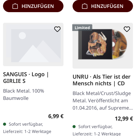
HINZUFÜGEN
HINZUFÜGEN
Limited
SANGUIS · Logo |
UNRU · Als Tier ist der
GIRLIE S
Mensch nichts | CD
Black Metal. 100%
Black Metal/Crust/Sludge
Baumwolle
Metal. Veröffentlicht am
01.04.2016, auf Supreme
Chaos Records. Limitierte
Regulärer Preis:
6,99 €
Reguläre
12,99 €
CD im Jewelcase. Aus dem
Sofort verfügbar,
Sofort verfügbar,
Underground-Nichts…
Lieferzeit: 1-2 Werktage
Lieferzeit: 1-2 Werktage