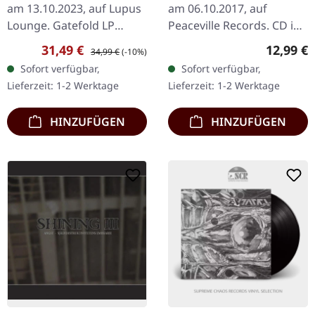
am 13.10.2023, auf Lupus
am 06.10.2017, auf
Lounge. Gatefold LP
Peaceville Records. CD im
(smoke-marmoriert) mit
Jewelcase mit 12-seitigem
Verkaufspreis:
Regulärer Preis:
Reguläre
31,49 €
12,99 €
34,99 €
(-10%)
gefütterter Innenhülle
Booklet. Roh, ungefiltert
Sofort verfügbar,
Sofort verfügbar,
und Schutzhülle (lim. 200).
und absolut vernichtend…
Lieferzeit: 1-2 Werktage
Lieferzeit: 1-2 Werktage
…
HINZUFÜGEN
HINZUFÜGEN