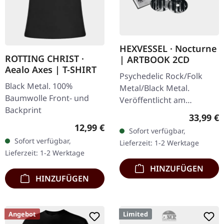
HEXVESSEL · Nocturne
ROTTING CHRIST ·
| ARTBOOK 2CD
Aealo Axes | T-SHIRT
Psychedelic Rock/Folk
Black Metal. 100%
Metal/Black Metal.
Baumwolle Front- und
Veröffentlicht am
Backprint
13.06.2025, auf Prophecy
Reguläre
33,99 €
Productions. Hardcover-
Regulärer Preis:
12,99 €
Sofort verfügbar,
Artbook im Format 18x18
Sofort verfügbar,
Lieferzeit: 1-2 Werktage
cm, 36 Seiten mit…
Lieferzeit: 1-2 Werktage
HINZUFÜGEN
HINZUFÜGEN
Angebot
Limited