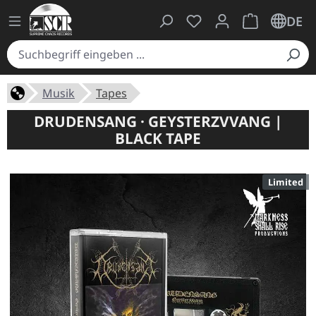
Du hast 0 Produkte auf
Warenkorb ent
DE
Musik
Tapes
DRUDENSANG · GEYSTERZVVANG |
BLACK TAPE
Limited