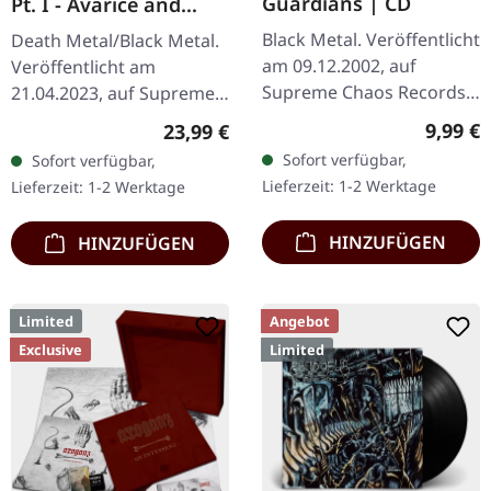
Guardians | CD
Pt. I - Avarice and
Retribution |
Black Metal. Veröffentlicht
Death Metal/Black Metal.
YELLOW/BLACK LP
am 09.12.2002, auf
Veröffentlicht am
Supreme Chaos Records.
21.04.2023, auf Supreme
CD im Jewelcase mit 12-
Chaos Records.
Regulär
9,99 €
Regulärer Preis:
23,99 €
seitigem Booklet. Wenn
Transparent
Sofort verfügbar,
Sofort verfügbar,
österreichischer Black
Dunkelgelb/Schwarz
Lieferzeit: 1-2 Werktage
Lieferzeit: 1-2 Werktage
Metal den…
marmoriertes Vinyl im
schweren Cover…
HINZUFÜGEN
HINZUFÜGEN
Limited
Angebot
Exclusive
Limited