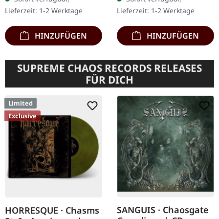
stellt ein mutiges Kapitel
gepolsterte Innenhülle
Lieferzeit: 1-2 Werktage
Lieferzeit: 1-2 Werktage
in der…
Arcturus'…
HINZUFÜGEN
HINZUFÜGEN
SUPREME CHAOS RECORDS RELEASES
FÜR DICH
Limited
Exclusive
SANGUIS · Chaosgate
HORRESQUE · Chasms