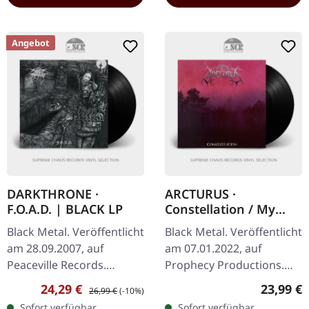
Angebot
DARKTHRONE ·
ARCTURUS ·
F.O.A.D. | BLACK LP
Constellation / My
Angel | BLACK LP
Black Metal. Veröffentlicht
Black Metal. Veröffentlicht
am 28.09.2007, auf
am 07.01.2022, auf
Peaceville Records.
Prophecy Productions.
Schwarzes Vinyl im
Schwarzes Vinyl,
Verkaufspreis:
Regulärer Preis:
Reguläre
24,29 €
23,99 €
26,99 €
(-10%)
Gatefold-Cover. "FOAD"
beinhaltet Einleger und
Sofort verfügbar,
Sofort verfügbar,