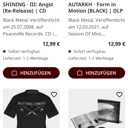
SHINING · III: Angst
AUTARKH · Form in
(Re-Release) | CD
Motion [BLACK] | DLP
Black Metal. Veröffentlicht
Black Metal. Veröffentlicht
am 25.07.2008, auf
am 12.03.2021, auf
Peaceville Records. CD im
Season Of Mist.
Jewelcase. Shinings
Schwarzes Doppel-Vinyl
Regulärer Preis:
Reguläre
12,99 €
12,99 €
drittes Studioalbum "III :
im Gatefold-Cover.
Sofort verfügbar,
Sofort verfügbar,
Angst" ist eine
Lieferzeit: 1-2 Werktage
Lieferzeit: 1-2 Werktage
erschütternde…
HINZUFÜGEN
HINZUFÜGEN