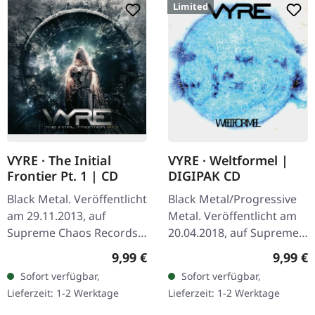
Limited
VYRE · The Initial
VYRE · Weltformel |
Frontier Pt. 1 | CD
DIGIPAK CD
Black Metal. Veröffentlicht
Black Metal/Progressive
am 29.11.2013, auf
Metal. Veröffentlicht am
Supreme Chaos Records.
20.04.2018, auf Supreme
CD im Jewelcase mit 8-
Chaos Records. Limitierte
Regulärer Preis:
Regulär
9,99 €
9,99 €
seitigem Booklet. Was
Erstauflage als CD im
Sofort verfügbar,
Sofort verfügbar,
passiert, wenn drei
DigiPak. Schnall Dich an,…
Lieferzeit: 1-2 Werktage
Lieferzeit: 1-2 Werktage
kosmische…