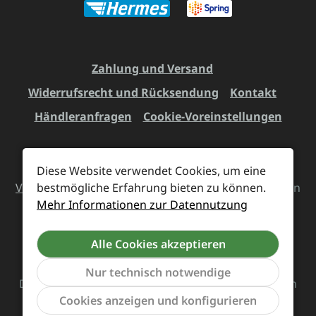
Zahlung und Versand
Widerrufsrecht und Rücksendung
Kontakt
Händleranfragen
Cookie-Voreinstellungen
Diese Website verwendet Cookies, um eine
Alle Preise inkl. gesetzl. Mehrwertsteuer zzgl.
Versandkosten
bestmögliche Erfahrung bieten zu können.
und ggf. Nachnahmegebühren, wenn
Mehr Informationen zur Datennutzung
nicht anders angegeben.
Alle Cookies akzeptieren
Vertrag widerrufen
Nur technisch notwendige
Das Team von Supreme Chaos Records rockt diesen
Werkzeu
Cookies anzeigen und konfigurieren
Laden für euch.