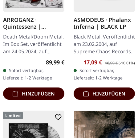
ARROGANZ ·
ASMODEUS · Phalanx
Quintessenz |
Inferna | BLACK LP
WOODEN BOX SET
Death Metal/Doom Metal.
Black Metal. Veröffentlicht
Im Box Set, veröffentlicht
am 23.02.2004, auf
am 24.05.2024, auf
Supreme Chaos Records.
Supreme Chaos Records.
Hochwertiges 180g Vinyl
Regulärer Preis:
Verkaufspreis:
Regulärer Preis:
89,99 €
17,09 €
18,99 €
(-10.01%)
Ultra schwere,
mit schönem Gatefold
Sofort verfügbar,
Sofort verfügbar,
handgearbeitete Holzbox
Cover und bedruckten
Lieferzeit: 1-2 Werktage
Lieferzeit: 1-2 Werktage
mit graviertem…
Innenhüllen.…
HINZUFÜGEN
HINZUFÜGEN
Limited