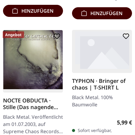
HINZUFÜGEN
HINZUFÜGEN
Angebot
TYPHON · Bringer of
chaos | T-SHIRT L
Black Metal. 100%
NOCTE OBDUCTA ·
Baumwolle
Stille (Das nagende
Schweigen) | CD
Black Metal. Veröffentlicht
Regulär
5,99 €
am 01.07.2003, auf
Sofort verfügbar,
Supreme Chaos Records.