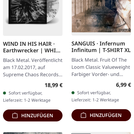
SANGUIS · Infernum
WIND IN HIS HAIR ·
Infinitum | T-SHIRT XL
Earthwrecker | WHITE
SPLATTER LP
Black Metal. Fruit Of The
Black Metal. Veröffentlicht
Loom Classic Valueweight
am 17.02.2017, auf
Farbiger Vorder- und
Supreme Chaos Records.
Rückendruck 100%
Weißes Vinyl mit grauen
Regulär
6,99 €
Regulärer Preis:
18,99 €
Baumwolle
Splattern im Standard-
Sofort verfügbar,
Sofort verfügbar,
Cover, kommt mit Insert.…
Lieferzeit: 1-2 Werktage
Lieferzeit: 1-2 Werktage
HINZUFÜGEN
HINZUFÜGEN