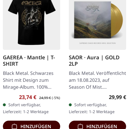
GAEREA · Mantle | T-
SAOR · Aura | GOLD
SHIRT
2LP
Black Metal. Schwarzes
Black Metal. Veröffentlicht
Shirt mit Design zum
am 18.08.2023, auf
Mirage-Album. 100%
Season Of Mist.
Baumwolle. Better Cotton
Goldfarbenes Doppel-
Verkaufspreis:
Regulärer Preis:
Reguläre
23,74 €
29,99 €
24,99 €
(-5%)
Initiative in weicher, semi-
Vinyl, limitiert auf 300
Sofort verfügbar,
Sofort verfügbar,
taillierter Rundhalsform..
Stück im Gatefold-Cover.
Lieferzeit: 1-2 Werktage
Lieferzeit: 1-2 Werktage
"Aura" von Saor…
HINZUFÜGEN
HINZUFÜGEN