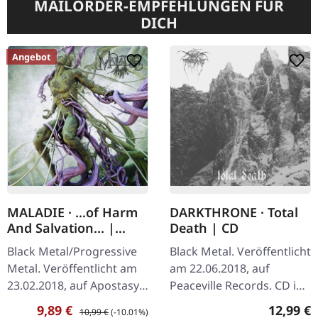
MAILORDER-EMPFEHLUNGEN FÜR
DICH
Angebot
MALADIE · ...of Harm
DARKTHRONE · Total
And Salvation... |
Death | CD
DIGIPAK CD
Black Metal/Progressive
Black Metal. Veröffentlicht
Metal. Veröffentlicht am
am 22.06.2018, auf
23.02.2018, auf Apostasy
Peaceville Records. CD im
Records. CD im DigiPak.
Jewelcase. Die
Verkaufspreis:
Regulärer Preis:
Reguläre
9,89 €
12,99 €
10,99 €
(-10.01%)