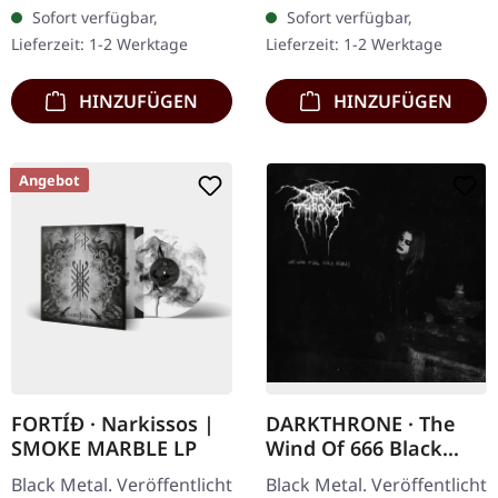
Maladie liefert mit "...of
norwegischen Black
Sofort verfügbar,
Sofort verfügbar,
Harm And Salvation..."…
Metal-Legenden
Lieferzeit: 1-2 Werktage
Lieferzeit: 1-2 Werktage
Darkthrone liefern mit…
HINZUFÜGEN
HINZUFÜGEN
Angebot
FORTÍÐ · Narkissos |
DARKTHRONE · The
SMOKE MARBLE LP
Wind Of 666 Black
Hearts | CD
Black Metal. Veröffentlicht
Black Metal. Veröffentlicht