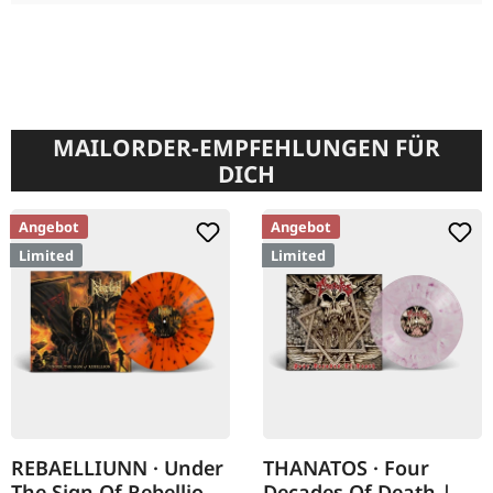
MAILORDER-EMPFEHLUNGEN FÜR
DICH
Angebot
Angebot
Limited
Limited
REBAELLIUNN · Under
THANATOS · Four
The Sign Of Rebellion
Decades Of Death |