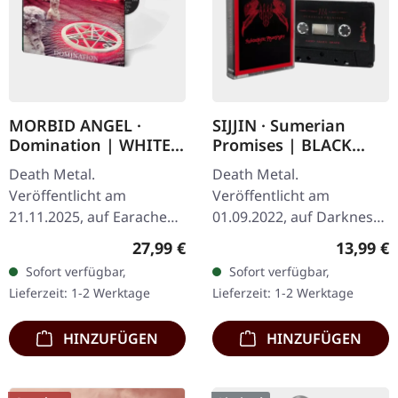
MORBID ANGEL ·
SIJJIN · Sumerian
Domination | WHITE
Promises | BLACK
LP
TAPE
Death Metal.
Death Metal.
Veröffentlicht am
Veröffentlicht am
21.11.2025, auf Earache
01.09.2022, auf Darkness
Records. Weißes Vinyl LP
Shall Rise Productions.
Regulärer Preis:
Reguläre
27,99 €
13,99 €
im Standard Cover. Plastic
Limitierte schwarze
Sofort verfügbar,
Sofort verfügbar,
Head Exklusiv-Ausgabe.
Musik-Kassette. Sijjin
Lieferzeit: 1-2 Werktage
Lieferzeit: 1-2 Werktage
Ursprünglich 1995…
liefert einen…
HINZUFÜGEN
HINZUFÜGEN