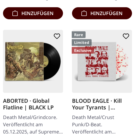
bietet mal wieder nur
Insert. Limitiert auf 150…
das…
HINZUFÜGEN
HINZUFÜGEN
Rare
Limited
Exclusive
ABORTED · Global
BLOOD EAGLE · Kill
Flatline | BLACK LP
Your Tyrants |
SPLATTER 7" EP
Death Metal/Grindcore.
Death Metal/Crust
Veröffentlicht am
Punk/D-Beat.
05.12.2025, auf Supreme
Veröffentlicht am