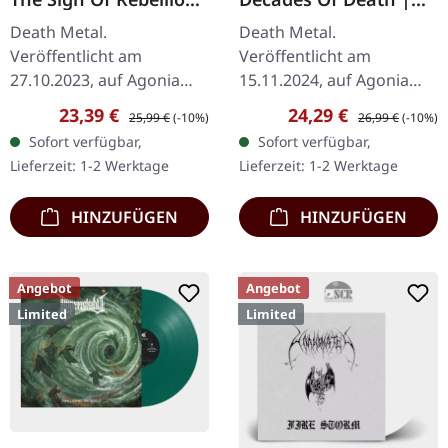
| SPLATTER LP
CLEAR/RED SMOKE
Death Metal.
Death Metal.
LP+DVD
Veröffentlicht am
Veröffentlicht am
27.10.2023, auf Agonia
15.11.2024, auf Agonia
Records. Rotes Vinyl mit
Records. Klares Vinyl mit
Verkaufspreis:
Regulärer Preis:
Verkaufspreis:
Regulärer Preis:
23,39 €
24,29 €
25,99 €
(-10%)
26,99 €
(-10%)
schwarzen Splattern.
rotem Rauch + Bonus-
Sofort verfügbar,
Sofort verfügbar,
Limitiert auf 300
DVD, limitiert auf 100
Lieferzeit: 1-2 Werktage
Lieferzeit: 1-2 Werktage
handnummerierte
Exemplare. "Four
Exemplare. Es…
Decades…
HINZUFÜGEN
HINZUFÜGEN
Angebot
Angebot
Limited
Limited