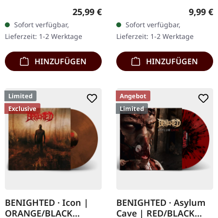
Chaos Records.
27.06.2014, auf Supreme
Regulärer Preis:
Regulär
25,99 €
9,99 €
Schwarzes Vinyl im
Chaos Records. Weiße,
Sofort verfügbar,
Sofort verfügbar,
Gatefold-Cover. Vinyl-
schwere 7" Vinyl-EP mit
Lieferzeit: 1-2 Werktage
Lieferzeit: 1-2 Werktage
Spezifikationen: ·
roten Splattern im
Schweres,…
dicken…
HINZUFÜGEN
HINZUFÜGEN
Limited
Angebot
Exclusive
Limited
BENIGHTED · Icon |
BENIGHTED · Asylum
ORANGE/BLACK
Cave | RED/BLACK