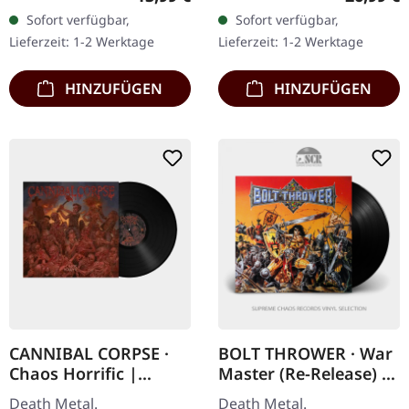
Activists. Schwarzes Vinyl.
Vinyl im Gatefold-Cover
Sofort verfügbar,
Sofort verfügbar,
Withered liefern mit
mit Bonus-Song. Limitiert
Lieferzeit: 1-2 Werktage
Lieferzeit: 1-2 Werktage
"Grief Relic" ein…
auf 500…
HINZUFÜGEN
HINZUFÜGEN
CANNIBAL CORPSE ·
BOLT THROWER · War
Chaos Horrific |
Master (Re-Release) |
BLACK LP
BLACK LP
Death Metal.
Death Metal.