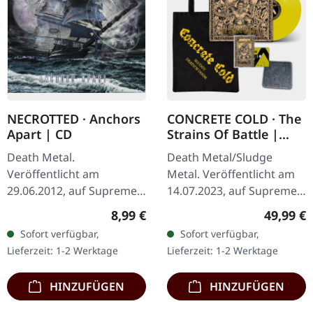
NECROTTED · Anchors
CONCRETE COLD · The
Apart | CD
Strains Of Battle |
VINYL BUNDLE
Death Metal.
Death Metal/Sludge
Veröffentlicht am
Metal. Veröffentlicht am
29.06.2012, auf Supreme
14.07.2023, auf Supreme
Chaos Records. CD im
Chaos Records. SCR-
Regulärer Preis:
Reguläre
8,99 €
49,99 €
Jewelcase mit 8-seitigem
exklusives Bundle, 50
Sofort verfügbar,
Sofort verfügbar,
Booklet. Hier gibt es nicht
Exemplare, bestehend
Lieferzeit: 1-2 Werktage
Lieferzeit: 1-2 Werktage
weniger als modernen…
aus: · Gelbes Vinyl…
HINZUFÜGEN
HINZUFÜGEN