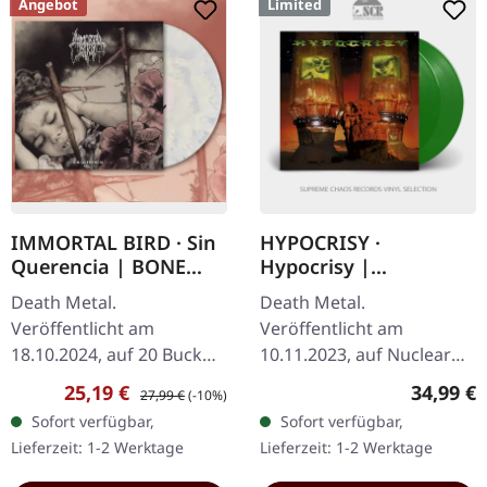
Angebot
Limited
IMMORTAL BIRD · Sin
HYPOCRISY ·
Querencia | BONE
Hypocrisy |
CLOUDY LP
TRANSPARENT GREEN
Death Metal.
Death Metal.
2LP
Veröffentlicht am
Veröffentlicht am
18.10.2024, auf 20 Buck
10.11.2023, auf Nuclear
Spin. Bone Cloudy Vinyl.
Blast Records.
Verkaufspreis:
Regulärer Preis:
Reguläre
25,19 €
34,99 €
27,99 €
(-10%)
Immortal Bird kehren mit
Transparent grünes
Sofort verfügbar,
Sofort verfügbar,
ihrem bisher
Doppel-Vinyl im Gatefold-
Lieferzeit: 1-2 Werktage
Lieferzeit: 1-2 Werktage
verheerendsten
Cover. Limitierte Auflage.
Statement auf…
Die…