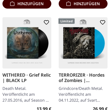
HINZUFÜGEN
HINZUFÜGEN
Limited
WITHERED · Grief Relic
TERRORIZER · Hordes
| BLACK LP
of Zombies |
CURACAO BLUE LP
Death Metal.
Grindcore/Death Metal.
Veröffentlicht am
Veröffentlicht am
27.05.2016, auf Season Of
04.11.2022, auf Svart
Mist Underground
Records. Curacao-Blaues
Regulärer Preis:
Reguläre
13,99 €
26,99 €