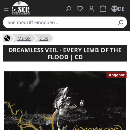
Du hast 0 Produkte auf
Warenkorb ent
DE
Musik
CDs
DREAMLESS VEIL · EVERY LIMB OF THE
FLOOD | CD
Angebot