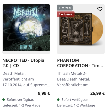
Limited
Exclusive
NECROTTED · Utopia
PHANTOM
2.0 | CD
CORPORATION · Time
And Tide | ORANGE
Death Metal.
Thrash Metal/D-
MARBLED LP
Veröffentlicht am
Beat/Death Metal.
17.10.2014, auf Supreme
Veröffentlicht am
Chaos Records. CD im
12.12.2025, auf Supreme
Regulärer Preis:
Reguläre
9,99 €
26,99 €
Jewelcase. Das neueste
Chaos Records. Orange
Sofort verfügbar,
Sofort verfügbar,
Album von NECROTTED
marmoriertes Vinyl mit
Lieferzeit: 1-2 Werktage
Lieferzeit: 1-2 Werktage