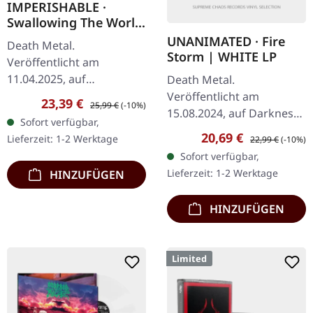
IMPERISHABLE ·
Swallowing The World
| TRANSPARENT
UNANIMATED · Fire
Death Metal.
GREEN LP
Storm | WHITE LP
Veröffentlicht am
11.04.2025, auf
Death Metal.
Hammerheart Records.
Veröffentlicht am
Verkaufspreis:
Regulärer Preis:
23,39 €
25,99 €
(-10%)
Transparentes grünes
15.08.2024, auf Darkness
Sofort verfügbar,
Vinyl, limitierte Auflage.
Shall Rise Productions.
Verkaufspreis:
Regulärer Preis:
20,69 €
Lieferzeit: 1-2 Werktage
22,99 €
(-10%)
"Swallowing The World"
Weißes Vinyl im Standard-
Sofort verfügbar,
von…
Cover mit Insert und A2-
Lieferzeit: 1-2 Werktage
HINZUFÜGEN
Poster. Limitiert…
HINZUFÜGEN
Limited