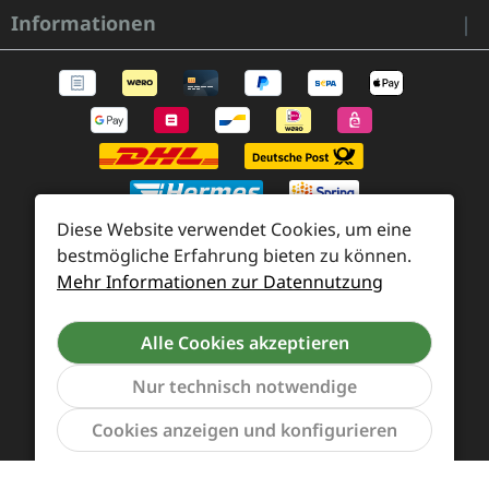
Informationen
Diese Website verwendet Cookies, um eine
bestmögliche Erfahrung bieten zu können.
Mehr Informationen zur Datennutzung
Zahlung und Versand
Widerrufsrecht und Rücksendung
Kontakt
Alle Cookies akzeptieren
Händleranfragen
Cookie-Voreinstellungen
Nur technisch notwendige
Werkzeu
Cookies anzeigen und konfigurieren
Alle Preise inkl. gesetzl. Mehrwertsteuer zzgl.
Versandkosten
und ggf. Nachnahmegebühren, wenn