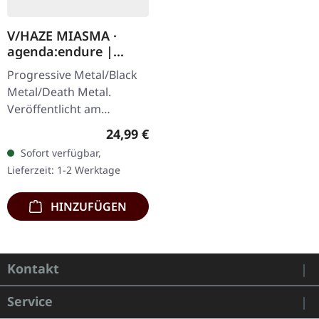
V/HAZE MIASMA ·
agenda:endure |
SPLATTER LP
Progressive Metal/Black
Metal/Death Metal.
Veröffentlicht am
08.12.2023, auf Supreme
Regulärer Preis:
24,99 €
Chaos Records. SCR
Sofort verfügbar,
Exklusives Ultra
Lieferzeit: 1-2 Werktage
Clear/Silber/Gold/Schwar
z…
HINZUFÜGEN
Kontakt
Service