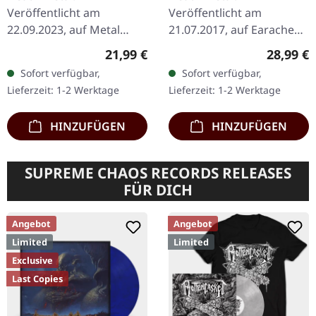
Veröffentlicht am
Veröffentlicht am
22.09.2023, auf Metal
21.07.2017, auf Earache
Blade Records. 180g Black
Records. Schwarzes Vinyl,
Regulärer Preis:
Reguläre
21,99 €
28,99 €
Vinyl Gatefold Sleeve inkl.
FDR-Version im Gatefold-
Sofort verfügbar,
Sofort verfügbar,
Insert & Download Card
Cover. 'Warmaster' steht
Lieferzeit: 1-2 Werktage
Lieferzeit: 1-2 Werktage
Das neueste Werk…
als monumentales…
HINZUFÜGEN
HINZUFÜGEN
SUPREME CHAOS RECORDS RELEASES
FÜR DICH
Angebot
Angebot
Limited
Limited
Exclusive
Last Copies