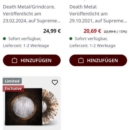
MARBLED LP
SPLATTER LP
Death Metal/Grindcore.
Death Metal.
Veröffentlicht am
Veröffentlicht am
23.02.2024, auf Supreme
29.10.2021, auf Supreme
Chaos Records.
Chaos Records.
Regulärer Preis:
Verkaufspreis:
Regulärer Preis:
24,99 €
20,69 €
22,99 €
(-10%)
Transparent Dunkel-
Transparent rotes Vinyl
Sofort verfügbar,
Sofort verfügbar,
Orange mit schwarz
mit schwarzen Splattern
Lieferzeit: 1-2 Werktage
Lieferzeit: 1-2 Werktage
marmoriertem Vinyl mit
und Insert. Limitiert auf
schwerem…
200…
HINZUFÜGEN
HINZUFÜGEN
Limited
Exclusive