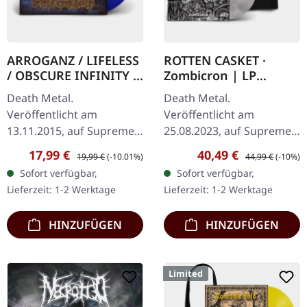
ARROGANZ / LIFELESS
ROTTEN CASKET ·
/ OBSCURE INFINITY /
Zombicron | LP
RECKLESS
BUNDLE
Death Metal.
Death Metal.
MANSLAUGHTER ·
Veröffentlicht am
Veröffentlicht am
Sermon Of Ungodly
13.11.2015, auf Supreme
25.08.2023, auf Supreme
Dreams | BLUE/BLACK
Chaos Records. SCR
Chaos Records.
LP
Verkaufspreis:
Regulärer Preis:
Verkaufspreis:
Regulärer Preis:
17,99 €
40,49 €
19,99 €
(-10.01%)
44,99 €
(-10%)
Mailorder Exklusiv!
EXKLUSIVES PREORDER
Sofort verfügbar,
Sofort verfügbar,
Transparent
BUDNLE! Die ersten 50
Lieferzeit: 1-2 Werktage
Lieferzeit: 1-2 Werktage
Blau/Schwarz
nummerierten Exemplare
marmoriertes Vinyl.
kommen mit…
HINZUFÜGEN
HINZUFÜGEN
Limitiert…
Limited