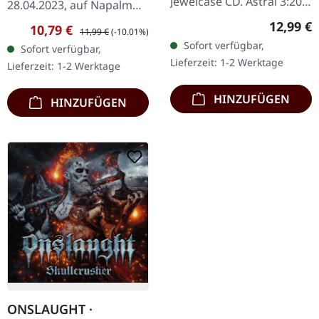
Jewelcase CD. Astral 3:20
28.04.2023, auf Napalm
Seraphic 5:50 Ambrosial
Records. Digisleeve CD,
Reguläre
12,99 €
Verkaufspreis:
Regulärer Preis:
10,79 €
11,99 €
(-10.01%)
8:30 Ethereal 6:54
Zwei CDs, 12-seitiges
Sofort verfügbar,
Sofort verfügbar,
Celestial 8:14 Angelic
Booklet. Limitierte
Lieferzeit: 1-2 Werktage
Lieferzeit: 1-2 Werktage
5:23…
Auflage. Cradle…
HINZUFÜGEN
HINZUFÜGEN
ONSLAUGHT ·