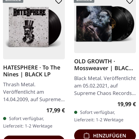
OLD GROWTH ·
HATESPHERE · To The
Mossweaver | BLACK
Nines | BLACK LP
2LP
Black Metal. Veröffentlicht
Thrash Metal.
am 05.02.2021, auf
Veröffentlicht am
Supreme Chaos Records.
14.04.2009, auf Supreme
Schwarzes Doppel-Vinyl
Reguläre
19,99 €
Chaos Records. Das neue,
im schweren Gatefold-
Regulärer Preis:
17,99 €
Sofort verfügbar,
intensive und kraftvolle
Cover mit bedrucktem
Sofort verfügbar,
Lieferzeit: 1-2 Werktage
Album der dänischen
Insert und…
Lieferzeit: 1-2 Werktage
Thrash Metal Könige ist…
HINZUFÜGEN