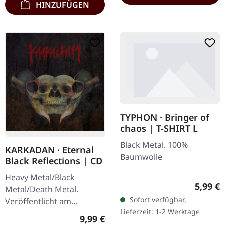
HINZUFÜGEN
TYPHON · Bringer of
chaos | T-SHIRT L
Black Metal. 100%
KARKADAN · Eternal
Baumwolle
Black Reflections | CD
Heavy Metal/Black
Regulär
5,99 €
Metal/Death Metal.
Sofort verfügbar,
Veröffentlicht am
Lieferzeit: 1-2 Werktage
19.01.2002, auf Supreme
Regulärer Preis:
9,99 €