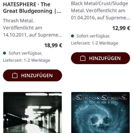
Black Metal/Crust/Sludge
HATESPHERE · The
Metal. Veröffentlicht am
Great Bludgeoning |
TRANSPARENT RED LP
01.04.2016, auf Supreme
Thrash Metal.
Chaos Records. Limitierte
Reguläre
12,99 €
Veröffentlicht am
CD im Jewelcase. Aus dem
14.10.2011, auf Supreme
Sofort verfügbar,
Underground-Nichts…
Chaos Records.
Lieferzeit: 1-2 Werktage
Regulärer Preis:
18,99 €
Transparent rotes Vinyl
Sofort verfügbar,
im Gatefold-Cover,
HINZUFÜGEN
Lieferzeit: 1-2 Werktage
nummeriert, limitiert auf
400…
HINZUFÜGEN