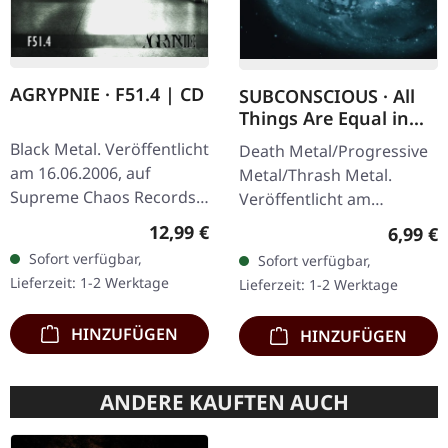
AGRYPNIE · F51.4 | CD
SUBCONSCIOUS · All
Things Are Equal in
Death | CD
Black Metal. Veröffentlicht
Death Metal/Progressive
am 16.06.2006, auf
Metal/Thrash Metal.
Supreme Chaos Records.
Veröffentlicht am
CD im Jewelcase mit 12-
08.08.2008, auf Supreme
Regulärer Preis:
12,99 €
Regulär
6,99 €
seitigem Booklet. Als
Chaos Records. CD im
Sofort verfügbar,
Sofort verfügbar,
Agrypnie 2006 „F51.4"…
Jewelcase mit 8-seitigem
Lieferzeit: 1-2 Werktage
Lieferzeit: 1-2 Werktage
Booklet.…
HINZUFÜGEN
HINZUFÜGEN
ANDERE KAUFTEN AUCH