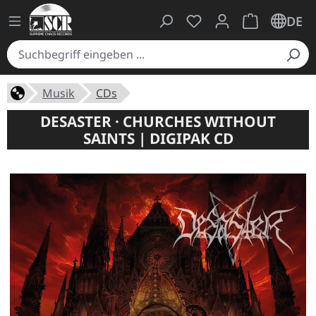
Du hast 0 Produkte auf
Warenkorb ent
DE
Musik
CDs
DESASTER · CHURCHES WITHOUT
SAINTS | DIGIPAK CD