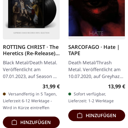
ROTTING CHRIST · The
SARCOFAGO · Hate |
Heretics (Re-Release) |
TAPE
BLACK LP
Black Metal/Death Metal.
Death Metal/Thrash
Veröffentlicht am
Metal. Veröffentlicht am
07.01.2023, auf Season Of
10.07.2020, auf Greyhaze
Mist. Schwarzes Vinyl im
Records. Musik-Kassette.
Regulärer Preis:
Reguläre
31,99 €
13,99 €
Gatefold-Cover. Rotting
Voon den Original-
Versandfertig in 5 Tagen,
Sofort verfügbar,
Christ ist seit
Master-Bändern
Lieferzeit 6-12 Werktage -
Lieferzeit: 1-2 Werktage
Jahrzehnten…
remastert. Als…
Wird in Kürze eintreffen
HINZUFÜGEN
HINZUFÜGEN