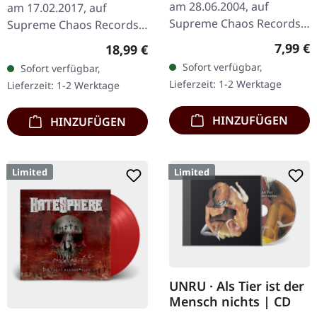
am 28.06.2004, auf
am 17.02.2017, auf
Supreme Chaos Records.
Supreme Chaos Records.
CD im Jewelcase mit
Weißes Vinyl mit grauen
Regulär
7,99 €
Regulärer Preis:
18,99 €
Booklet. Lifthrasil
Splattern im Standard-
Sofort verfügbar,
Sofort verfügbar,
entfesselt mit „Vor dem
Cover, kommt mit Insert.…
Lieferzeit: 1-2 Werktage
Lieferzeit: 1-2 Werktage
Sturm" eine…
HINZUFÜGEN
HINZUFÜGEN
Limited
Limited
UNRU · Als Tier ist der
Mensch nichts | CD