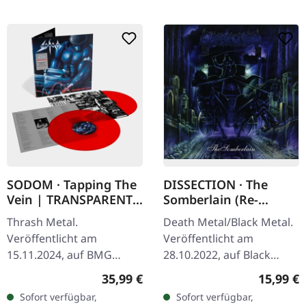
SODOM · Tapping The
DISSECTION · The
Vein | TRANSPARENT
Somberlain (Re-
RED 2LP
Release) | CD
Thrash Metal.
Death Metal/Black Metal.
Veröffentlicht am
Veröffentlicht am
15.11.2024, auf BMG
28.10.2022, auf Black
Rights Management.
Lodge Records. CD im
Regulärer Preis:
Reguläre
35,99 €
15,99 €
Transparent rotes
Standard-Jewelcase.
Sofort verfügbar,
Sofort verfügbar,
Doppel-Vinyl im Gatefold-
Remastered von Dan