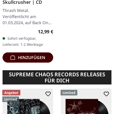
Skullcrusher | CD
Thrash Metal.
Veröffentlicht am
01.03.2024, auf Back On
Black. CD im Jewelcase.
Regulärer Preis:
12,99 €
Diese Retrospektive dient
Sofort verfügbar,
als perfekter Einstieg in
Lieferzeit: 1-2 Werktage
die brutale Welt…
HINZUFÜGEN
SUPREME CHAOS RECORDS RELEASES
FÜR DICH
Angebot
Limited
Limited