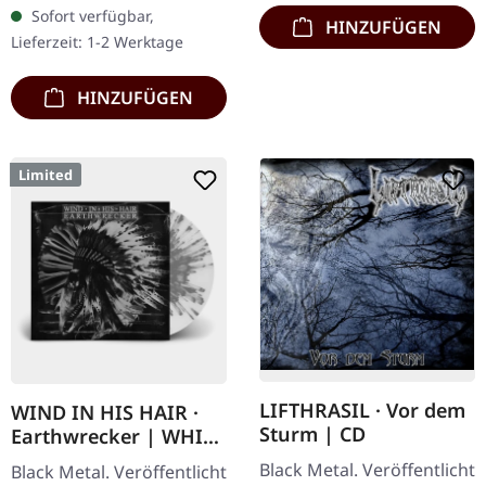
Chaos Records. CD im
Sofort verfügbar,
Jewelcase. Neuauflage mit
HINZUFÜGEN
Lieferzeit: 1-2 Werktage
neuem Artwork,…
HINZUFÜGEN
Limited
LIFTHRASIL · Vor dem
WIND IN HIS HAIR ·
Sturm | CD
Earthwrecker | WHITE
SPLATTER LP
Black Metal. Veröffentlicht
Black Metal. Veröffentlicht