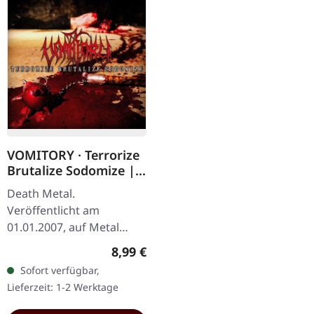
VOMITORY · Terrorize
Brutalize Sodomize |
CD
Death Metal.
Veröffentlicht am
01.01.2007, auf Metal
Blade Records. CD im
Regulärer Preis:
8,99 €
Jewelcase. Die
Sofort verfügbar,
schwedischen Death
Lieferzeit: 1-2 Werktage
Metal-Legenden Vomitory
liefern mit…