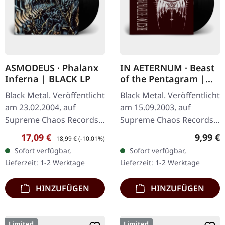
ASMODEUS · Phalanx
IN AETERNUM · Beast
Inferna | BLACK LP
of the Pentagram |
BLACK 10" MLP
Black Metal. Veröffentlicht
Black Metal. Veröffentlicht
am 23.02.2004, auf
am 15.09.2003, auf
Supreme Chaos Records.
Supreme Chaos Records.
Hochwertiges 180g Vinyl
Achtung! Wir haben nur
Verkaufspreis:
Regulärer Preis:
Regulär
17,09 €
9,99 €
18,99 €
(-10.01%)
mit schönem Gatefold
noch Exemplare mit
Sofort verfügbar,
Sofort verfügbar,
Cover und bedruckten
"Promo" statt
Lieferzeit: 1-2 Werktage
Lieferzeit: 1-2 Werktage
Innenhüllen.…
Nummerierung.
Spezielle…
HINZUFÜGEN
HINZUFÜGEN
Limited
Limited