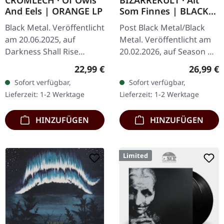
CROMLECH · Of Owls
BIZARREKULT · Alt
And Eels | ORANGE LP
Som Finnes | BLACK
LP
Black Metal. Veröffentlicht
Post Black Metal/Black
am 20.06.2025, auf
Metal. Veröffentlicht am
Darkness Shall Rise
20.02.2026, auf Season Of
Productions. Transparent
Mist Underground
Regulärer Preis:
Reguläre
22,99 €
26,99 €
orangenes Vinyl im
Activists. Schwarzes Vinyl
Sofort verfügbar,
Sofort verfügbar,
Gatefold Cover mit 4-
im Standard-Cover mit
Lieferzeit: 1-2 Werktage
Lieferzeit: 1-2 Werktage
seitigem 12"…
Insert.…
HINZUFÜGEN
HINZUFÜGEN
Limited