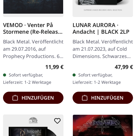
VEMOD · Venter På
LUNAR AURORA ·
Stormene (Re-Release)
Andacht | BLACK 2LP
| DIGIPAK CD
Black Metal. Veröffentlicht
Black Metal. Veröffentlicht
am 29.07.2016, auf
am 21.07.2023, auf Cold
Prophecy Productions. 6-
Dimensions. Schwarzes
teilige Digipak, 16-seitiges
Doppel-Vinyl im Gatefold
Regulärer Preis:
Reguläre
11,99 €
47,99 €
Booklet auf Norwegisch,
Cover mit bedruckten
Sofort verfügbar,
Sofort verfügbar,
Englisch, Deutsch,
Innenhüllen. Limitiert
Lieferzeit: 1-2 Werktage
Lieferzeit: 1-2 Werktage
Album…
auf…
HINZUFÜGEN
HINZUFÜGEN