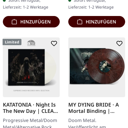
Sofort verfügbar,
Sofort verfügbar,
Version, brandneues
Diese eindringliche
Lieferzeit: 1-2 Werktage
Lieferzeit: 1-2 Werktage
Cover von Solo Macello,…
Sammlung zeigt…
HINZUFÜGEN
HINZUFÜGEN
Limited
KATATONIA · Night Is
MY DYING BRIDE · A
The New Day | CLEAR
Mortal Binding |
LP
TRANSPARENT
Progressive Metal/Doom
Doom Metal.
RED/BLACK SMOKE
Metal/Alternative Rock.
Veröffentlicht am