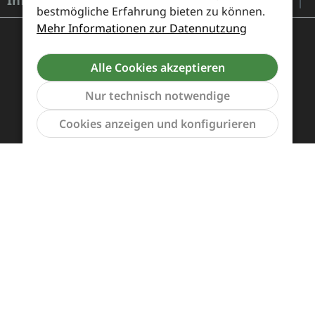
Informationen
bestmögliche Erfahrung bieten zu können.
Mehr Informationen zur Datennutzung
Alle Cookies akzeptieren
Nur technisch notwendige
Werkzeu
Cookies anzeigen und konfigurieren
Zahlung und Versand
Widerrufsrecht und Rücksendung
Kontakt
Händleranfragen
Cookie-Voreinstellungen
Alle Preise inkl. gesetzl. Mehrwertsteuer zzgl.
Versandkosten
und ggf. Nachnahmegebühren, wenn
nicht anders angegeben.