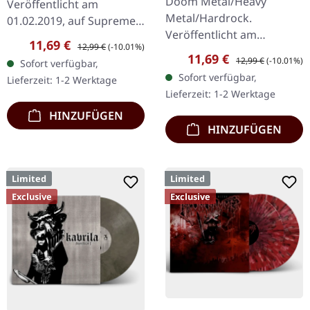
Doom Metal/Heavy
Veröffentlicht am
Metal/Hardrock.
01.02.2019, auf Supreme
Veröffentlicht am
Chaos Records.
Verkaufspreis:
Regulärer Preis:
11,69 €
12,99 €
(-10.01%)
17.02.2017, auf Supreme
Erstauflage als CD im
Verkaufspreis:
Regulärer Preis:
11,69 €
12,99 €
(-10.01%)
Sofort verfügbar,
Chaos Records. Limitierte
DigiPak mit 12-seitigem
Sofort verfügbar,
Lieferzeit: 1-2 Werktage
Erstauflage als Digipak.
Booklet. Geht es dir…
Lieferzeit: 1-2 Werktage
Debüt-Album der…
HINZUFÜGEN
HINZUFÜGEN
Limited
Limited
Exclusive
Exclusive