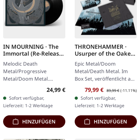
IN MOURNING · The
THRONEHAMMER ·
Immortal (Re-Release)
Usurper of the Oaken
| BLACK LP
Throne | WOODEN LP
Melodic Death
Epic Metal/Doom
BOX SET
Metal/Progressive
Metal/Death Metal. Im
Metal/Doom Metal.
Box Set, veröffentlicht am
Veröffentlicht am
08.03.2024, auf Supreme
Regulärer Preis:
Verkaufspreis:
Regulärer Preis:
24,99 €
79,99 €
89,99 €
(-11.11%)
27.03.2026, auf Supreme
Chaos Records. Ultra
Sofort verfügbar,
Sofort verfügbar,
Chaos Records.
schwere, handgearbeitete
Lieferzeit: 1-2 Werktage
Lieferzeit: 1-2 Werktage
Schwarzes Vinyl mit
Holzbox mit…
Insert. Zweite Auflage…
HINZUFÜGEN
HINZUFÜGEN