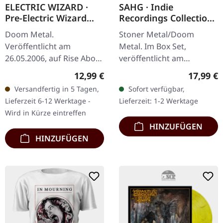
ELECTRIC WIZARD ·
SAHG · Indie
Pre-Electric Wizard
Recordings Collection
1989-1994 (Re-Release)
| 3CD BOXSET
Doom Metal.
Stoner Metal/Doom
| CD
Veröffentlicht am
Metal. Im Box Set,
26.05.2006, auf Rise Above
veröffentlicht am
Records. CD im Jewelcase.
14.11.2025, auf Back On
Regulärer Preis:
Reguläre
12,99 €
17,99 €
Bevor Electric Wizard zu
Black. 3CD Box Set.
Versandfertig in 5 Tagen,
Sofort verfügbar,
den unbestrittenen
Enthält die Alben "III"
Lieferzeit 6-12 Werktage -
Lieferzeit: 1-2 Werktage
Meistern des…
(2010), "Delusions Of…
Wird in Kürze eintreffen
HINZUFÜGEN
HINZUFÜGEN