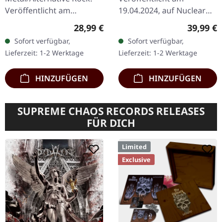
MARBLED 2LP
Veröffentlicht am
19.04.2024, auf Nuclear
19.06.2026, auf Peaceville
Blast Records.
Regulärer Preis:
Reguläre
28,99 €
39,99 €
Records. Klares Vinyl im
Transparent rot-"smoke
Sofort verfügbar,
Sofort verfügbar,
Standard-Cover. Plastic
marbled" Doppel-Vinyl im
Lieferzeit: 1-2 Werktage
Lieferzeit: 1-2 Werktage
Head…
Gatefold-Cover. My Dying
Bride…
HINZUFÜGEN
HINZUFÜGEN
SUPREME CHAOS RECORDS RELEASES
FÜR DICH
Limited
Exclusive