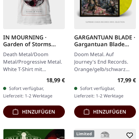
IN MOURNING ·
GARGANTUAN BLADE ·
Garden of Storms
Gargantuan Blade
White | T-SHIRT
[MARBLED] | LP
Death Metal/Doom
Doom Metal. Auf
Metal/Progressive Metal.
Journey's End Records.
White T-Shirt mit
Orange/gelb/schwarz
exklusivem Design.
marmoriertes Vinyl, das
Regulärer Preis:
Reguläre
18,99 €
17,99 €
Vorderseite bedruckt.
Original könnte sich von
Sofort verfügbar,
Sofort verfügbar,
Fruit Of The Loom
dem Mock-Up
Lieferzeit: 1-2 Werktage
Lieferzeit: 1-2 Werktage
Valueweight 100%
unterscheiden.
Baumwolle.
Necromancer's…
HINZUFÜGEN
HINZUFÜGEN
Limited