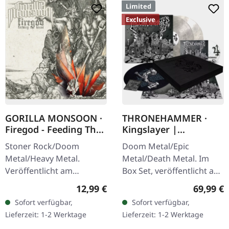
Limited
Exclusive
GORILLA MONSOON ·
THRONEHAMMER ·
Firegod - Feeding The
Kingslayer |
Beast | CD
EXCLUSIVE BOX SET
Stoner Rock/Doom
Doom Metal/Epic
Metal/Heavy Metal.
Metal/Death Metal. Im
Veröffentlicht am
Box Set, veröffentlicht am
11.05.2018, auf Supreme
24.11.2023, auf Supreme
Regulärer Preis:
Reguläre
12,99 €
69,99 €
Chaos Records. CD im
Chaos Records. Schwere
Sofort verfügbar,
Sofort verfügbar,
Jewelcase mit 8-seitigem
Holzbox mit speziellem
Lieferzeit: 1-2 Werktage
Lieferzeit: 1-2 Werktage
Booklet. Das dritte
Schwarz in…