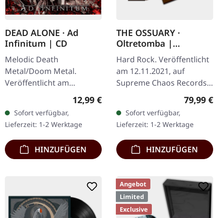
DEAD ALONE · Ad
THE OSSUARY ·
Infinitum | CD
Oltretomba |
WOODEN LP/CD/TAPE
Melodic Death
Hard Rock. Veröffentlicht
BOX
Metal/Doom Metal.
am 12.11.2021, auf
Veröffentlicht am
Supreme Chaos Records.
28.09.2012, auf Supreme
Extrem schwere braune
Regulärer Preis:
Reguläre
12,99 €
79,99 €
Chaos Records. CD im
Holzbox mit Logo und
Sofort verfügbar,
Sofort verfügbar,
Jewelcase. Dead Alone
Nummerierung, limitiert
Lieferzeit: 1-2 Werktage
Lieferzeit: 1-2 Werktage
liefern mit "Ad Infinitum"
auf nur 100…
ein…
HINZUFÜGEN
HINZUFÜGEN
Angebot
Limited
Exclusive