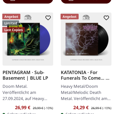
Angebot
Angebot
Limited
Last Copies
PENTAGRAM · Sub-
KATATONIA · For
Basement | BLUE LP
Funerals To Come... |
BLACK LP
Doom Metal.
Heavy Metal/Doom
Veröffentlicht am
Metal/Melodic Death
27.09.2024, auf Heavy
Metal. Veröffentlicht am
Psych Sounds Records.
14.02.2012, auf Peaceville
Verkaufspreis:
Regulärer Preis:
Verkaufspreis:
Regulärer Preis:
26,99 €
24,29 €
29,99 €
(-10%)
26,99 €
(-10%)
Blaues Vinyl, remasterte
Records. Schwarzes Vinyl.