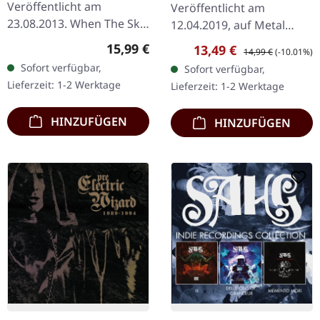
Veröffentlicht am
Veröffentlicht am
23.08.2013. When The Sky
12.04.2019, auf Metal
Comes Down 5:26
Blade Records. 12" EP auf
Regulärer Preis:
15,99 €
Verkaufspreis:
Regulärer Preis:
13,49 €
14,99 €
(-10.01%)
Paranoia Conspiracy 3:49
schwarzem Vinyl. Von den
Sofort verfügbar,
Sofort verfügbar,
The Broken Have Spoken
windumtosten Küsten der
Lieferzeit: 1-2 Werktage
Lieferzeit: 1-2 Werktage
3:55 Sink Or Swim 5:38
Färöer-Inseln kommt…
One…
HINZUFÜGEN
HINZUFÜGEN