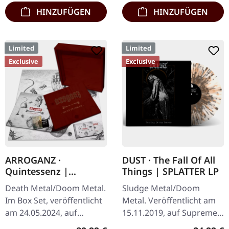
Album…
HINZUFÜGEN
HINZUFÜGEN
Limited
Limited
Exclusive
Exclusive
ARROGANZ ·
DUST · The Fall Of All
Quintessenz |
Things | SPLATTER LP
WOODEN BOX SET
Death Metal/Doom Metal.
Sludge Metal/Doom
Im Box Set, veröffentlicht
Metal. Veröffentlicht am
am 24.05.2024, auf
15.11.2019, auf Supreme
Supreme Chaos Records.
Chaos Records.