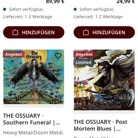
Regulärer Preis:
Reguläre
89,99 €
24,99 €
Ultra schwere,
Transparentes Vinyl mit
Sofort verfügbar,
Sofort verfügbar,
handgearbeitete Holzbox
grauen und braunen
Lieferzeit: 1-2 Werktage
Lieferzeit: 1-2 Werktage
mit graviertem…
Splatters, limitiert auf…
HINZUFÜGEN
HINZUFÜGEN
Angebot
Angebot
Limited
THE OSSUARY ·
THE OSSUARY · Post
Southern Funeral |
Mortem Blues |
DIGIPAK CD
Heavy Metal/Doom Metal.
DIGIPAK CD