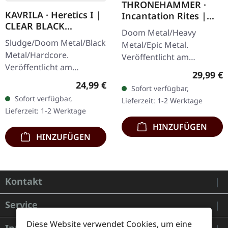
THRONEHAMMER ·
KAVRILA · Heretics I |
Incantation Rites |
CLEAR BLACK
SPLATTER 2LP
Doom Metal/Heavy
MARBLED LP
Sludge/Doom Metal/Black
Metal/Epic Metal.
Metal/Hardcore.
Veröffentlicht am
Veröffentlicht am
21.10.2022, auf Supreme
Reguläre
29,99 €
30.05.2025, auf Supreme
Chaos Records. SCR-
Regulärer Preis:
24,99 €
Sofort verfügbar,
Chaos Records.
exklusives Transparent
Sofort verfügbar,
Lieferzeit: 1-2 Werktage
Clear/Schwarz
Rot/Schwarz/Weiß…
Lieferzeit: 1-2 Werktage
marmoriertes Vinyl mit
HINZUFÜGEN
schwarzen und…
HINZUFÜGEN
Kontakt
Service
Diese Website verwendet Cookies, um eine