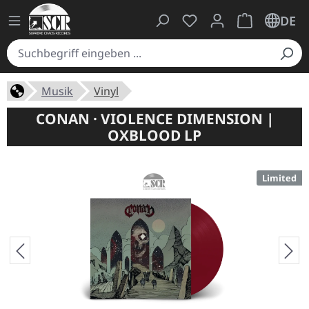
Du hast 0 Produkte auf
Warenkorb ent
DE
Musik
Vinyl
CONAN · VIOLENCE DIMENSION |
OXBLOOD LP
Limited