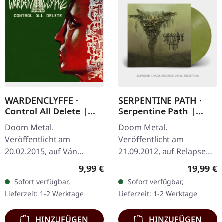
WARDENCLYFFE ·
SERPENTINE PATH ·
Control All Delete |
Serpentine Path |
DIGIPAK CD
SNOT GREEN LP
Doom Metal.
Doom Metal.
Veröffentlicht am
Veröffentlicht am
20.02.2015, auf Ván
21.09.2012, auf Relapse
Records. CD in DigiPak.
Records. Schleimgrünes
Regulärer Preis:
Reguläre
9,99 €
19,99 €
Wardenclyffe liefern mit
Vinyl in Standard-Cover
Sofort verfügbar,
Sofort verfügbar,
„Control All Delete" ein
mit UV-Veredelung und
Lieferzeit: 1-2 Werktage
Lieferzeit: 1-2 Werktage
vernichtendes Zeugnis…
Einleger. Limitiert auf…
HINZUFÜGEN
HINZUFÜGEN