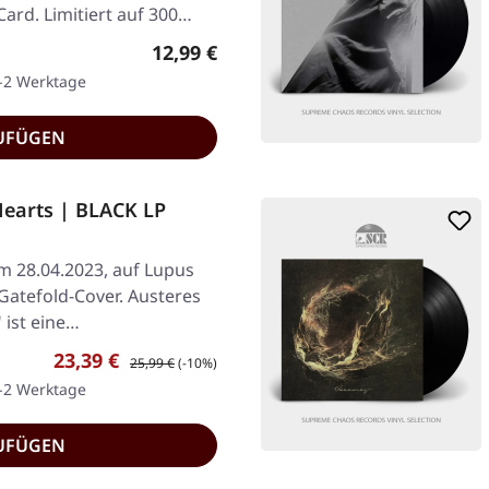
ard. Limitiert auf 300
Regulärer Preis:
12,99 €
1-2 Werktage
UFÜGEN
Hearts | BLACK LP
am 28.04.2023, auf Lupus
Gatefold-Cover. Austeres
 ist eine…
Verkaufspreis:
Regulärer Preis:
23,39 €
25,99 €
(-10%)
1-2 Werktage
UFÜGEN