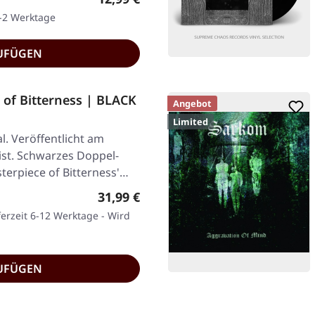
1-2 Werktage
UFÜGEN
 of Bitterness | BLACK
Angebot
Limited
l. Veröffentlicht am
ist. Schwarzes Doppel-
sterpiece of Bitterness'…
Regulärer Preis:
31,99 €
ferzeit 6-12 Werktage - Wird
UFÜGEN