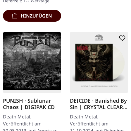
Lieferzeit: 1-2 Werktage
Splattern im Standard-
Cover.…
HINZUFÜGEN
PUNISH · Sublunar
DEICIDE · Banished By
Chaos | DIGIPAK CD
Sin | CRYSTAL CLEAR
LP
Death Metal.
Death Metal.
Veröffentlicht am
Veröffentlicht am
30.08.2013, auf Apostasy
11.10.2024, auf Reigning