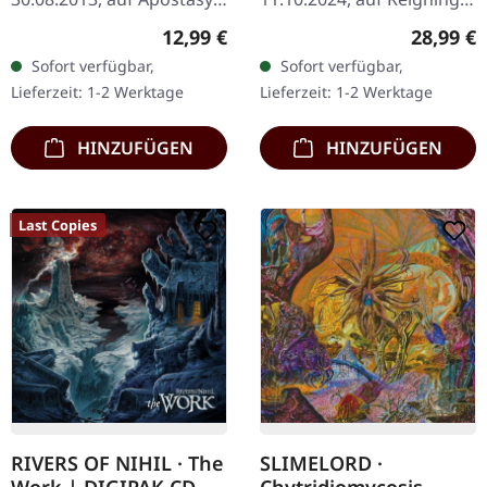
Records. CD im DigiPak.
Phoenix Music.
Regulärer Preis:
Reguläre
12,99 €
28,99 €
Punish liefern mit
Kristallklares Vinyl im
Sofort verfügbar,
Sofort verfügbar,
"Sublunar Chaos" einen
Gatefold-Cover mit
Lieferzeit: 1-2 Werktage
Lieferzeit: 1-2 Werktage
vernichtenden Schlag
beidseitig bedrucktem
gegen…
Innersleeve…
HINZUFÜGEN
HINZUFÜGEN
Last Copies
RIVERS OF NIHIL · The
SLIMELORD ·