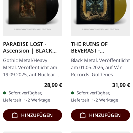
PARADISE LOST ·
THE RUINS OF
Ascension | BLACK
BEVERAST ·
2LP
Tempelschlaf | GOLD
Gothic Metal/Heavy
Black Metal. Veröffentlicht
2LP
Metal. Veröffentlicht am
am 01.05.2026, auf Ván
19.09.2025, auf Nuclear
Records. Goldenes
Blast Records. Schwarzes
Doppel-Vinyl im Gatefold-
Regulärer Preis:
Reguläre
28,99 €
31,99 €
Doppel-Vinyl im Gatefold-
Cover mit A2-Poster und
Sofort verfügbar,
Sofort verfügbar,
Cover. PARADISE LOST
großem 16-seitigem LP-
Lieferzeit: 1-2 Werktage
Lieferzeit: 1-2 Werktage
liefern…
Booklet,…
HINZUFÜGEN
HINZUFÜGEN