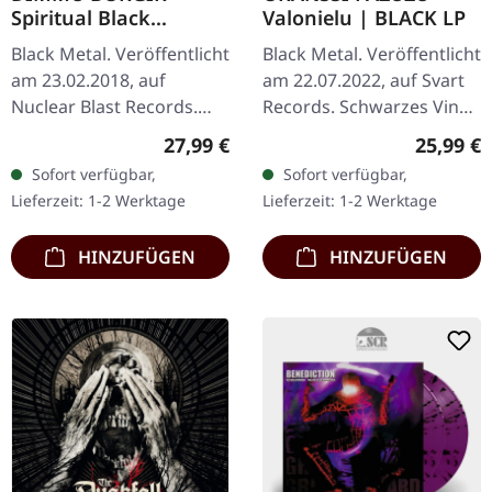
Spiritual Black
Valonielu | BLACK LP
Dimensions | BLACK
Black Metal. Veröffentlicht
Black Metal. Veröffentlicht
LP
am 23.02.2018, auf
am 22.07.2022, auf Svart
Nuclear Blast Records.
Records. Schwarzes Vinyl
Schwarzes Vinyl im
im Gatefold-Cover.
Regulärer Preis:
Reguläre
27,99 €
25,99 €
Gatefold-Cover. Dimmu
Oranssi Pazuzu liefern
Sofort verfügbar,
Sofort verfügbar,
Borgir entfesselten mit
mit "Valonielu" eine
Lieferzeit: 1-2 Werktage
Lieferzeit: 1-2 Werktage
„Spiritual…
weitere…
HINZUFÜGEN
HINZUFÜGEN