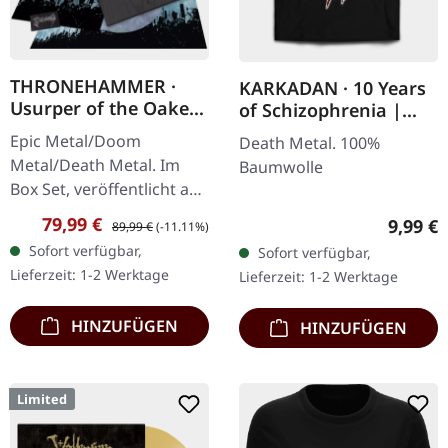
THRONEHAMMER ·
KARKADAN · 10 Years
Usurper of the Oaken
of Schizophrenia |
Throne | WOODEN LP
LONGSLEEVE
Epic Metal/Doom
Death Metal. 100%
BOX SET
Metal/Death Metal. Im
Baumwolle
Box Set, veröffentlicht am
08.03.2024, auf Supreme
Verkaufspreis:
Regulärer Preis:
79,99 €
Regulär
9,99 €
89,99 €
(-11.11%)
Chaos Records. Ultra
Sofort verfügbar,
Sofort verfügbar,
schwere, handgearbeitete
Lieferzeit: 1-2 Werktage
Lieferzeit: 1-2 Werktage
Holzbox mit…
HINZUFÜGEN
HINZUFÜGEN
Limited