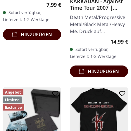
KARKADAN · Against
Artwork 100% Baumwolle
Regulärer Preis:
7,99 €
Time Tour 2007 |
Sofort verfügbar,
GIRLIE
Death Metal/Progressive
Lieferzeit: 1-2 Werktage
Metal/Black Metal/Heavy
Me. Druck auf
HINZUFÜGEN
Vorderseite und
Reguläre
14,99 €
Rückseite. Front Logo,
Sofort verfügbar,
Rückseite: Tourdaten.
Lieferzeit: 1-2 Werktage
100% Baumwolle
HINZUFÜGEN
Angebot
Limited
Exclusive