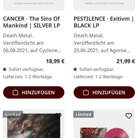
CANCER · The Sins Of
PESTILENCE · Exitivm |
Mankind | SILVER LP
BLACK LP
Death Metal.
Death Metal.
Veröffentlicht am
Veröffentlicht am
06.08.2021, auf Cyclone
25.06.2021, auf Agonia
Empire. Silbernes Vinyl
Records. Schwarzes Vinyl
Regulärer Preis:
Reguläre
18,99 €
21,99 €
mit zwei Bonus-Tracks
im Gatefold-Cover. Die
Sofort verfügbar,
Sofort verfügbar,
und Insert. Limitiert auf
niederländischen Death
Lieferzeit: 1-2 Werktage
Lieferzeit: 1-2 Werktage
500 Exemplare. Die…
Metal-Legenden…
HINZUFÜGEN
HINZUFÜGEN
Limited
Limited