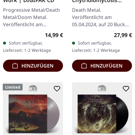
Work | DIGIPAK CD
Chytridiomycosis
Relinquished |
Progressive Metal/Death
Death Metal.
ORANGE/BLUE
Metal/Doom Metal.
Veröffentlicht am
GALAXY LP
Veröffentlicht am
05.04.2024, auf 20 Buck
24.09.2021, auf Metal
Spin. Orange-blaues
Regulärer Preis:
Reguläre
14,99 €
27,99 €
Blade Records. CD im
"Galaxy" Vinyl. Slimelord
Sofort verfügbar,
Sofort verfügbar,
DigiPak. Rivers of Nihil hat
liefert mit
Lieferzeit: 1-2 Werktage
Lieferzeit: 1-2 Werktage
mit ihrem…
"Chytridiomycosis
Relinquished" ein…
HINZUFÜGEN
HINZUFÜGEN
Limited