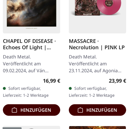
CHAPEL OF DISEASE ·
MASSACRE ·
Echoes Of Light |
Necrolution | PINK LP
DIGIPAK CD
Death Metal.
Death Metal.
Veröffentlicht am
Veröffentlicht am
09.02.2024, auf Ván
23.11.2024, auf Agonia
Records. CD im DigiPak
Records. "Hot Pink" Vinyl.
Regulärer Preis:
Reguläre
16,99 €
23,99 €
mit Heißprägedruck,
Limitiert auf 250
Sofort verfügbar,
Sofort verfügbar,
Booklet, limitierte
Exemplare. "Necrolution"
Lieferzeit: 1-2 Werktage
Lieferzeit: 1-2 Werktage
Auflage. Chapel Of
ist ein retrospektives,…
Diseases…
HINZUFÜGEN
HINZUFÜGEN