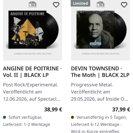
Limited
ANGINE DE POITRINE ·
DEVIN TOWNSEND ·
Vol. II | BLACK LP
The Moth | BLACK 2LP
Post Rock/Experimental.
Progressive Metal.
Veröffentlicht am
Veröffentlicht am
12.06.2026, auf Spectacle
29.05.2026, auf Inside Out
Bonzai. Schwarzes Vinyl
Music. Limitiertes Triple-
Regulärer Preis:
Reguläre
38,99 €
37,99 €
im Standard-Cover.
Gatefold-Cover mit 180g
Sofort verfügbar,
Versandfertig in 5 Tagen,
Angine De Poitrine
schwarzem Vinyl, Poly-
Lieferzeit: 1-2 Werktage
Lieferzeit 6-12 Werktage -
kehren mit „Vol.…
Innenhuellen…
Wird in Kürze eintreffen