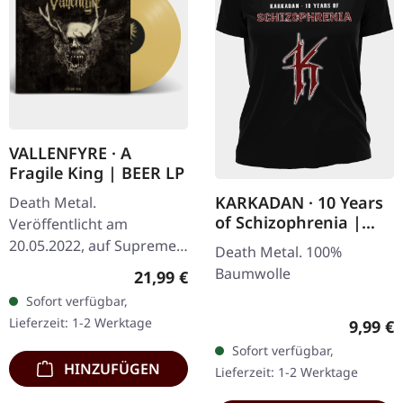
VALLENFYRE · A
Fragile King | BEER LP
KARKADAN · 10 Years
Death Metal.
of Schizophrenia |
Veröffentlicht am
GIRLIE
20.05.2022, auf Supreme
Death Metal. 100%
Chaos Records.
Baumwolle
Regulärer Preis:
21,99 €
Transparent Beige/Bier
Sofort verfügbar,
180g Vinyl mit Insert im
Lieferzeit: 1-2 Werktage
Regulär
9,99 €
schweren, matten Cover.…
Sofort verfügbar,
HINZUFÜGEN
Lieferzeit: 1-2 Werktage