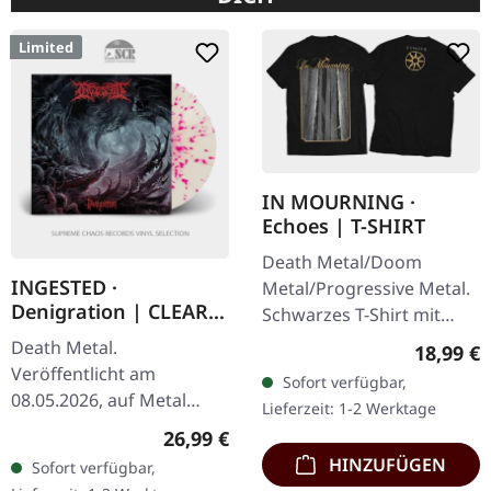
Limited
IN MOURNING ·
Echoes | T-SHIRT
Death Metal/Doom
INGESTED ·
Metal/Progressive Metal.
Denigration | CLEAR
Schwarzes T-Shirt mit
TURQUOISE/RED/PINK
exklusivem Design.
Death Metal.
Reguläre
18,99 €
SPLATTER LP
Vorderseite und
Veröffentlicht am
Sofort verfügbar,
Rückseite bedruckt. Fruit
08.05.2026, auf Metal
Lieferzeit: 1-2 Werktage
Of The Loom
Blade Records. Klares
Regulärer Preis:
26,99 €
Valueweight…
türkisfarbenes Vinyl mit
HINZUFÜGEN
Sofort verfügbar,
roten und neonpinken