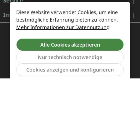
Service
Diese Website verwendet Cookies, um eine
Informationen
bestmögliche Erfahrung bieten zu können.
Mehr Informationen zur Datennutzung
Alle Cookies akzeptieren
Nur technisch notwendige
Werkzeu
Cookies anzeigen und konfigurieren
Zahlung und Versand
Widerrufsrecht und Rücksendung
Kontakt
Händleranfragen
Cookie-Voreinstellungen
Alle Preise inkl. gesetzl. Mehrwertsteuer zzgl.