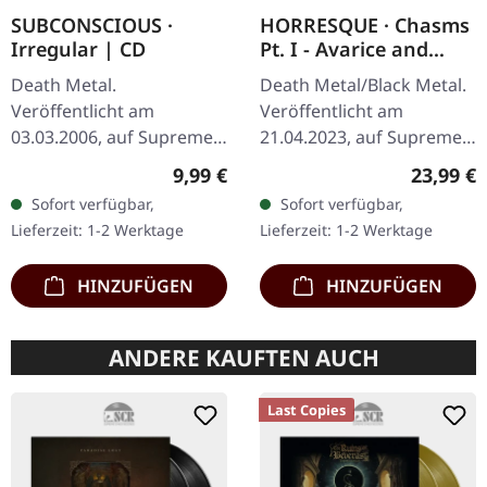
SUBCONSCIOUS ·
HORRESQUE · Chasms
Irregular | CD
Pt. I - Avarice and
Retribution |
Death Metal.
Death Metal/Black Metal.
YELLOW/BLACK LP
Veröffentlicht am
Veröffentlicht am
03.03.2006, auf Supreme
21.04.2023, auf Supreme
Chaos Records. CD im
Chaos Records.
Regulärer Preis:
Reguläre
9,99 €
23,99 €
Jewelcase mit 8-seitigem
Transparent
Sofort verfügbar,
Sofort verfügbar,
Booklet. Subconscious
Dunkelgelb/Schwarz
Lieferzeit: 1-2 Werktage
Lieferzeit: 1-2 Werktage
liefern mit "Irregular"…
marmoriertes Vinyl im
schweren Cover…
HINZUFÜGEN
HINZUFÜGEN
ANDERE KAUFTEN AUCH
Last Copies