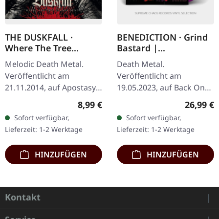
THE DUSKFALL ·
BENEDICTION · Grind
Where The Tree
Bastard |
Stands Dead | CD
PURPLE/BLACK 2LP
Melodic Death Metal.
Death Metal.
Veröffentlicht am
Veröffentlicht am
21.11.2014, auf Apostasy
19.05.2023, auf Back On
Records. The Duskfall
Black. Violettes Doppel-
Regulärer Preis:
Reguläre
8,99 €
26,99 €
sind wieder zurück! Das
Vinyl mit schwarzen
Sofort verfügbar,
Sofort verfügbar,
von Ahti Kortelainen (u.a.
Splattern im Gatefold-
Lieferzeit: 1-2 Werktage
Lieferzeit: 1-2 Werktage
Sonata…
Cover. Benediction's
"Grind…
HINZUFÜGEN
HINZUFÜGEN
Kontakt