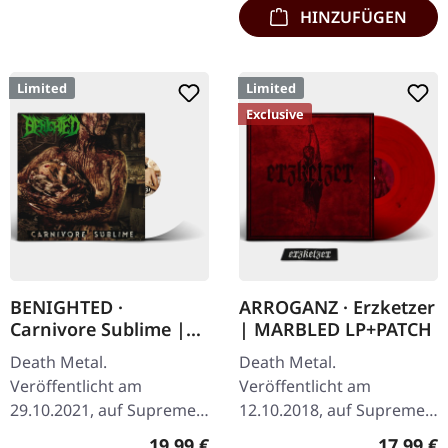
HINZUFÜGEN
Limited
Limited
Exclusive
BENIGHTED ·
ARROGANZ · Erzketzer
Carnivore Sublime |
| MARBLED LP+PATCH
WHITE LP
Death Metal.
Death Metal.
Veröffentlicht am
Veröffentlicht am
29.10.2021, auf Supreme
12.10.2018, auf Supreme
Chaos Records. Weißes
Chaos Records.
Regulärer Preis:
Reguläre
19,99 €
17,99 €