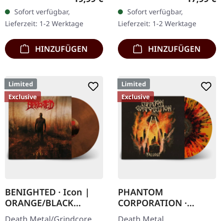
Vinyl. Neuauflage als
Transparent rot mit
Sofort verfügbar,
Sofort verfügbar,
hochwertiges Vinyl mit
schwarz marmoriert und
Lieferzeit: 1-2 Werktage
Lieferzeit: 1-2 Werktage
Original Splatter…
Erzketzer Patch, limitiert
auf 100…
HINZUFÜGEN
HINZUFÜGEN
Limited
Limited
Exclusive
Exclusive
BENIGHTED · Icon |
PHANTOM
ORANGE/BLACK
CORPORATION ·
MARBLED LP
Fallout | FIRE
Death Metal/Grindcore.
Death Metal.