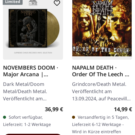
Limited
NOVEMBERS DOOM ·
NAPALM DEATH ·
Major Arcana |
Order Of The Leech |
GOLD/BLACK 2LP
CD
Dark Metal/Doom
Grindcore/Death Metal.
Metal/Death Metal.
Veröffentlicht am
Veröffentlicht am
13.09.2024, auf Peaceville
19.09.2025, auf Prophecy
Records. CD im Jewelcase.
Regulärer Preis:
Reguläre
36,99 €
14,99 €
Productions.
Napalm Death liefern mit
Sofort verfügbar,
Versandfertig in 5 Tagen,
Gold/Schwarz
"Order Of The Leech"
Lieferzeit: 1-2 Werktage
Lieferzeit 6-12 Werktage -
marmoriertes Doppel-
einen…
Wird in Kürze eintreffen
Vinyl im Gatefold-Cover…