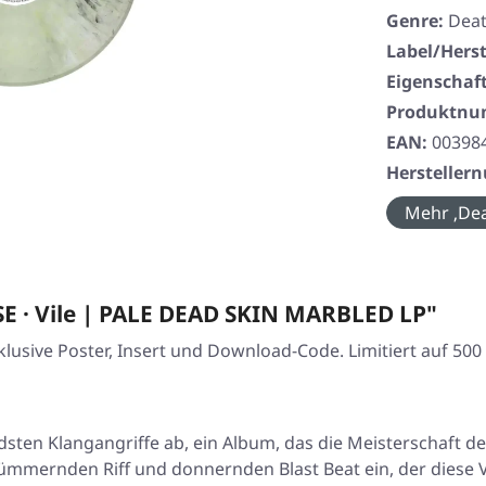
Genre:
Deat
Label/Herst
Eigenschaf
Produktn
EAN:
00398
Herstelle
Mehr ‚Dea
 · Vile | PALE DEAD SKIN MARBLED LP"
lusive Poster, Insert und Download-Code. Limitiert auf 500
endsten Klangangriffe ab, ein Album, das die Meisterschaft 
ümmernden Riff und donnernden Blast Beat ein, der diese V