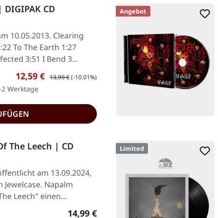
 | DIGIPAK CD
Angebot
am 10.05.2013. Clearing
:22 To The Earth 1:27
fected 3:51 I Bend 3…
Verkaufspreis:
Regulärer Preis:
12,59 €
13,99 €
(-10.01%)
1-2 Werktage
UFÜGEN
f The Leech | CD
Limited
ffentlicht am 13.09.2024,
im Jewelcase. Napalm
 The Leech" einen…
Regulärer Preis:
14,99 €