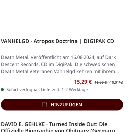
VANHELGD · Atropos Doctrina | DIGIPAK CD
Death Metal. Veröffentlicht am 16.08.2024, auf Dark
Descent Records. CD im DigiPak. Die schwedischen
Death Metal Veteranen Vanhelgd kehren mit ihrem…
Verkaufspreis:
Regulärer Preis:
15,29 €
16,99 €
(-10.01%)
Sofort verfügbar, Lieferzeit: 1-2 Werktage
HINZUFÜGEN
DAVID E. GEHLKE · Turned Inside Out: Die
Offizielle Biographie von Obituary (German) |