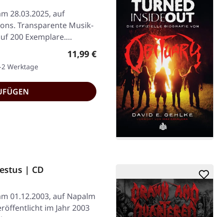
am 28.03.2025, auf
ions. Transparente Musik-
 auf 200 Exemplare.…
Regulärer Preis:
11,99 €
1-2 Werktage
UFÜGEN
estus | CD
 am 01.12.2003, auf Napalm
röffentlicht im Jahr 2003