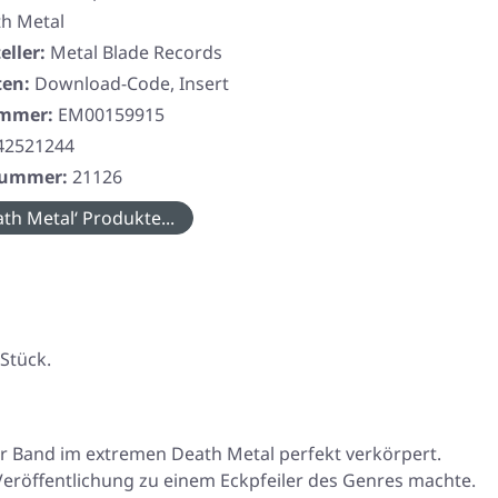
h Metal
eller:
Metal Blade Records
ten:
Download-Code, Insert
ummer:
EM00159915
42521244
rnummer:
21126
th Metal‘ Produkte...
 Stück.
der Band im extremen Death Metal perfekt verkörpert.
eröffentlichung zu einem Eckpfeiler des Genres machte.