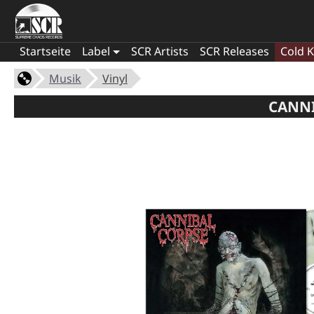
Startseite
Label
SCR Artists
SCR Releases
Cold K
Musik
Vinyl
CANNI