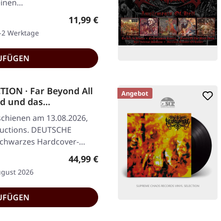
 einen…
Regulärer Preis:
11,99 €
1-2 Werktage
UFÜGEN
TION · Far Beyond All
Angebot
od und das
tveidt und Dissection
schienen am 13.08.2026,
 BOOK
oductions. DEUTSCHE
schwarzes Hardcover-
Regulärer Preis:
44,99 €
ugust 2026
UFÜGEN