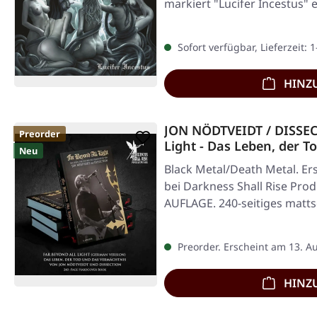
markiert "Lucifer Incestus"
Sofort verfügbar, Lieferzeit: 
HINZ
JON NÖDTVEIDT / DISSEC
Preorder
Light - Das Leben, der T
Neu
Vermächtnis von Jon Nöd
Black Metal/Death Metal. Er
(German) | HARDCOVER
bei Darkness Shall Rise Pr
AUFLAGE. 240-seitiges matt
Buch…
Preorder. Erscheint am 13. A
HINZ