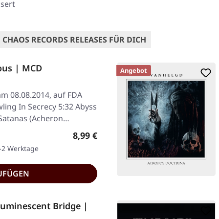
sert
 CHAOS RECORDS RELEASES FÜR DICH
ous | MCD
Angebot
am 08.08.2014, auf FDA
ling In Secrecy 5:32 Abyss
 Satanas (Acheron…
Regulärer Preis:
8,99 €
1-2 Werktage
UFÜGEN
uminescent Bridge |