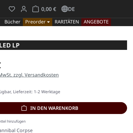
Du hast 0 Produkte auf dem Merkzettel
Warenkorb enthält 0 Positionen. Der Gesamt
0,00 €
DE
Bücher
Preorder
RARITÄTEN
ANGEBOTE
LED LP
eis:
€
 MwSt. zzgl. Versandkosten
ügbar, Lieferzeit: 1-2 Werktage
IN DEN WARENKORB
ttel hinzufügen
annibal Corpse