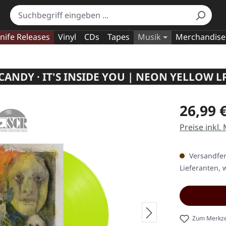
nife Releases
Vinyl
CDs
Tapes
Musik
Merchandise
CANDY · IT'S INSIDE YOU | NEON YELLOW L
Regulärer Pr
26,99 
Preise inkl.
Versandfert
Lieferanten, w
Zum Merkze