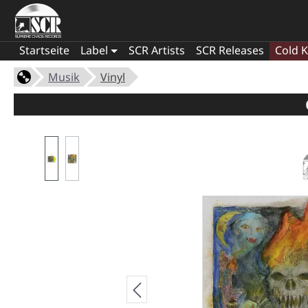
Startseite
Label
SCR Artists
SCR Releases
Cold K
Musik
Vinyl