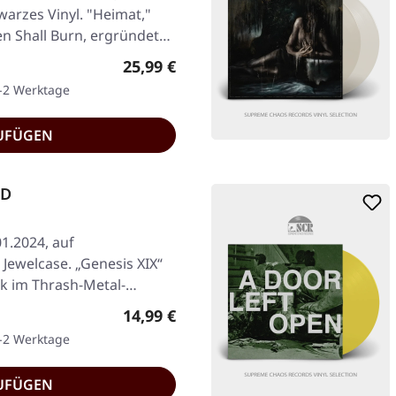
arzes Vinyl. "Heimat,"
n Shall Burn, ergründet…
Regulärer Preis:
25,99 €
1-2 Werktage
UFÜGEN
CD
01.2024, auf
ewelcase. „Genesis XIX“
k im Thrash-Metal-
Regulärer Preis:
14,99 €
1-2 Werktage
UFÜGEN