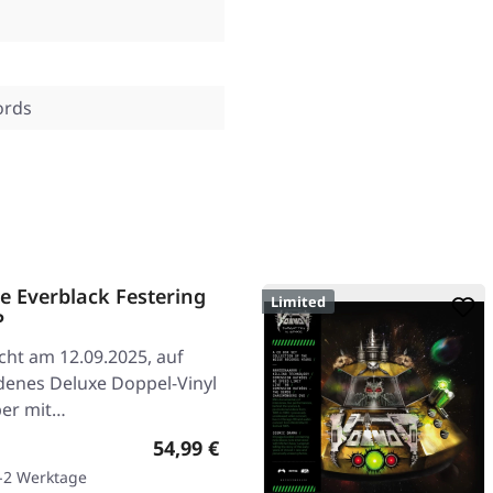
ords
e Everblack Festering
Limited
P
cht am 12.09.2025, auf
denes Deluxe Doppel-Vinyl
ber mit…
Regulärer Preis:
54,99 €
1-2 Werktage