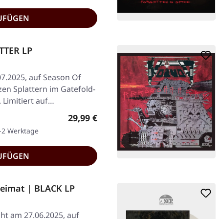
UFÜGEN
TTER LP
07.2025, auf Season Of
zen Splattern im Gatefold-
 Limitiert auf…
Regulärer Preis:
29,99 €
1-2 Werktage
UFÜGEN
eimat | BLACK LP
ht am 27.06.2025, auf