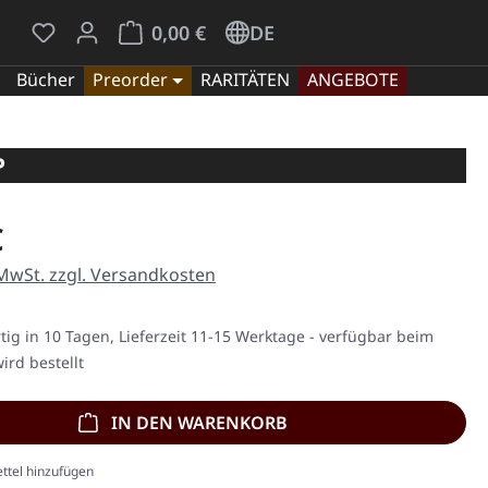
Du hast 0 Produkte auf dem Merkzettel
Warenkorb enthält 0 Positionen. Der Gesamt
0,00 €
DE
Bücher
Preorder
RARITÄTEN
ANGEBOTE
P
eis:
€
 MwSt. zzgl. Versandkosten
ig in 10 Tagen, Lieferzeit 11-15 Werktage - verfügbar beim
ird bestellt
IN DEN WARENKORB
ttel hinzufügen