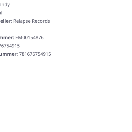
andy
l
eller:
Relapse Records
ummer:
EM00154876
76754915
rnummer:
781676754915