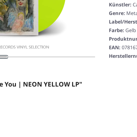
Künstler:
C
Genre:
Meta
Label/Herst
Farbe:
Gelb
Produktn
EAN:
07816
Herstelle
ide You | NEON YELLOW LP"