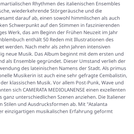
 martialischen Rhythmen des italienischen Ensembles
atsche, wiederkehrende Störgeräusche und die
esamt darauf ab, einen sowohl himmlischen als auch
tarken Schwerpunkt auf den Stimmen in faszinierenden
miges Werk, das am Beginn der Frühen Neuzeit im Jahr
mblembuch enthält 50 Reden mit Illustrationen des
et werden. Nach mehr als zehn Jahren intensiven
ig neue Musik. Das Album beginnt mit dem ersten und
d als Ensemble gegründet. Dieser Umstand verlieh der
wendung des lateinischen Namens der Stadt. Als primus
onelle Musikerin ist auch eine sehr gefragte Cembalistin,
s der klassischen Musik. Vor allem Post-Punk, Wave und
en konnten sich CAMERATA MEDIOLANENSE einen exzellenten
 ganz unterschiedlichen Szenen anziehen. Die Italiener
n Stilen und Ausdrucksformen ab. Mit "Atalanta
r einzigartigen musikalischen Erfahrung geformt