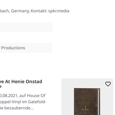
ßbach, Germany, Kontakt: spkr.media
 Productions
ve At Henie Onstad
P
0.08.2021, auf House Of
ppel-Vinyl im Gatefold-
die bezaubernde…