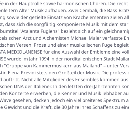
 in der Hauptrolle sowie harmonischen Chören. Die recht
Tonleitern Alter Musik aufbauen. Zwei Cembali, die Bass-Br
sowie der gezielte Einsatz von Krachelementen zielen all
lbst, dass sich die sorgfältig komponierte Musik mit dem s
lbumtitel "Atalanta Fugiens" bezieht sich auf ein gleichna
elsischen Arzt und Alchemisten Michael Maier verfasste E
ischen Versen, Prosa und einer musikalischen Fuge begleit
TA MEDIOLANENSE für eine Auswahl der Embleme eine völl
wurde im Jahr 1994 in der norditalienischen Stadt Mailan
ich "Gruppe von Kammermusikern aus Mailand" – unter Ver
tin Elena Previdi stets den Großteil der Musik. Die professi
d auftritt. Nicht alle Mitglieder des Ensembles kommen au
alischen DNA der Italiener. In den letzten drei Jahrzehnt
nden Konzerte erwerben, die Kenner und Musikliebhaber aus
Wave gesehen, decken jedoch ein viel breiteres Spektrum a
icht und die Kraft, die 30 Jahre ihres Schaffens zu eine