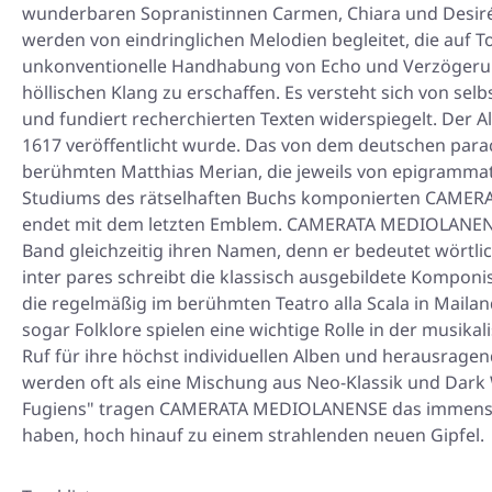
wunderbaren Sopranistinnen Carmen, Chiara und Desirée
werden von eindringlichen Melodien begleitet, die auf 
unkonventionelle Handhabung von Echo und Verzögerung 
höllischen Klang zu erschaffen. Es versteht sich von se
und fundiert recherchierten Texten widerspiegelt. Der A
1617 veröffentlicht wurde. Das von dem deutschen parac
berühmten Matthias Merian, die jeweils von epigrammat
Studiums des rätselhaften Buchs komponierten CAMERA
endet mit dem letzten Emblem. CAMERATA MEDIOLANENSE 
Band gleichzeitig ihren Namen, denn er bedeutet wörtl
inter pares schreibt die klassisch ausgebildete Komponis
die regelmäßig im berühmten Teatro alla Scala in Mailan
sogar Folklore spielen eine wichtige Rolle in der musik
Ruf für ihre höchst individuellen Alben und herausrage
werden oft als eine Mischung aus Neo-Klassik und Dark 
Fugiens" tragen CAMERATA MEDIOLANENSE das immense Gew
haben, hoch hinauf zu einem strahlenden neuen Gipfel.