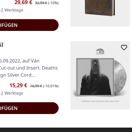
Verkaufspreis:
Regulärer Preis:
29,69 €
32,99 €
(-10%)
1-2 Werktage
UFÜGEN
GI
6.09.2022, auf Ván
Cut-out und Insert. Deaths
gn Silver Cord…
Verkaufspreis:
Regulärer Preis:
15,29 €
16,99 €
(-10.01%)
1-2 Werktage
UFÜGEN