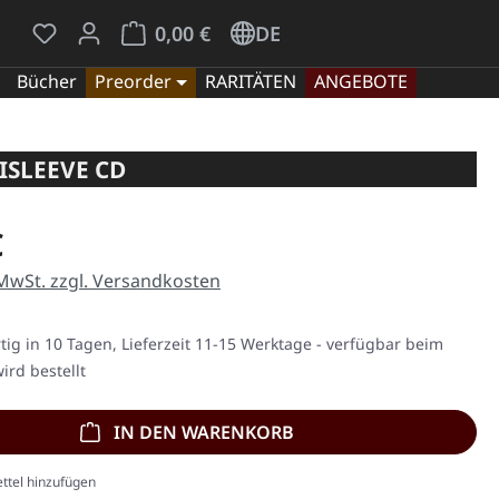
Du hast 0 Produkte auf dem Merkzettel
Warenkorb enthält 0 Positionen. Der Gesamt
0,00 €
DE
Bücher
Preorder
RARITÄTEN
ANGEBOTE
ISLEEVE CD
eis:
€
 MwSt. zzgl. Versandkosten
ig in 10 Tagen, Lieferzeit 11-15 Werktage - verfügbar beim
ird bestellt
IN DEN WARENKORB
ttel hinzufügen