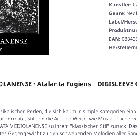
Künstler:
C
Genre:
Neof
Label/Herst
Produktn
EAN:
08843
Herstelle
ANENSE · Atalanta Fugiens | DIGISLEEVE 
lischen Perlen, die sich kaum in simple Kategorien einord
uf Formate, Stil und die Art und Weise, wie Musik üblicher
TA MEDIOLANENSE zu ihrem "klassischen Stil" zurück. Das
ktes Gegengewicht zu den schwebenden Melodien aller Säng