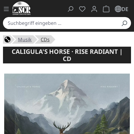
Du hast 0 Produkte auf
Warenkorb ent
DE
Musik
CDs
CALIGULA'S HORSE · RISE RADIANT |
CD