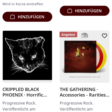
bedrucktem…
mit Insert.…
Wird in Kürze eintreffen
HINZUFÜGEN
HINZUFÜGEN
Angebot
CRIPPLED BLACK
THE GATHERING ·
PHOENIX · Horrific
Accessories - Rarities
Honorifics | DIGIPAK
And B-Sides |
Progressive Rock.
Progressive Rock.
CD
MULTICOLOR 3LP
Veröffentlicht am
Veröffentlicht am