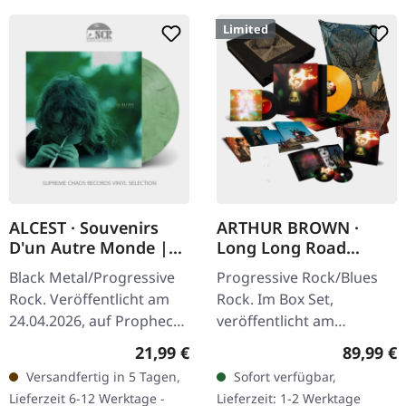
Limited
ALCEST · Souvenirs
ARTHUR BROWN ·
D'un Autre Monde |
Long Long Road
WHITE/GREEN
Complete Box | LP
Black Metal/Progressive
Progressive Rock/Blues
MARBLED LP
BOX SET
Rock. Veröffentlicht am
Rock. Im Box Set,
24.04.2026, auf Prophecy
veröffentlicht am
Productions. Weiß/grün
24.06.2022, auf Prophecy
Regulärer Preis:
Reguläre
21,99 €
89,99 €
marmoriertes Vinyl im
Productions. Schwarzes
Versandfertig in 5 Tagen,
Sofort verfügbar,
Standard-Cover mit
Vinyl im Gatefold-Cover
Lieferzeit 6-12 Werktage -
Lieferzeit: 1-2 Werktage