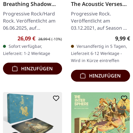
Breathing Shadow
The Acoustic Verses
(Re-issue 2025) |
(Remaster 2021) |
Progressive Rock/Hard
Progressive Rock.
BLACK LP
DIGIPAK CD
Rock. Veröffentlicht am
Veröffentlicht am
06.06.2025, auf
03.12.2021, auf Season Of
InsideOutMusic.
Mist. Neues Remaster
Verkaufspreis:
Regulärer Preis:
Regulär
26,09 €
9,99 €
28,99 €
(-10%)
Schwarzes Vinyl.
zum 15-jährigen Jubiläum
Sofort verfügbar,
Versandfertig in 5 Tagen,
Nightingales "The
im DigiPak. Was passiert,
Lieferzeit: 1-2 Werktage
Lieferzeit 6-12 Werktage -
Breathing Shadow" steht
wenn…
Wird in Kürze eintreffen
als einer…
HINZUFÜGEN
HINZUFÜGEN