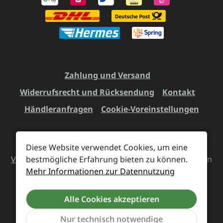
Zahlung und Versand
Widerrufsrecht und Rücksendung
Kontakt
Händleranfragen
Cookie-Voreinstellungen
Diese Website verwendet Cookies, um eine
Alle Preise inkl. gesetzl. Mehrwertsteuer zzgl.
Versandkosten
bestmögliche Erfahrung bieten zu können.
und ggf. Nachnahmegebühren, wenn
Mehr Informationen zur Datennutzung
nicht anders angegeben.
Alle Cookies akzeptieren
Vertrag widerrufen
Nur technisch notwendige