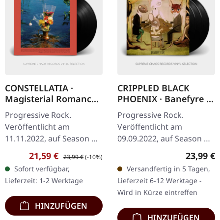
CONSTELLATIA ·
CRIPPLED BLACK
Magisterial Romance
PHOENIX · Banefyre |
[BLACK] | LP
BLACK 3LP
Progressive Rock.
Progressive Rock.
Veröffentlicht am
Veröffentlicht am
11.11.2022, auf Season Of
09.09.2022, auf Season Of
Mist. Schwarzes Vinyl. Das
Mist. Schwarzes 3-fach
Verkaufspreis:
Regulärer Preis:
Reguläre
21,59 €
23,99 €
23,99 €
(-10%)
südafrikanische Duo
Vinyl im 3-fach Deluxe-
Sofort verfügbar,
Versandfertig in 5 Tagen,
Constellatia wagt mit
Klappcover mit Soft-
Lieferzeit: 1-2 Werktage
Lieferzeit 6-12 Werktage -
seinem eleganten…
Touch-Finish und…
Wird in Kürze eintreffen
HINZUFÜGEN
HINZUFÜGEN