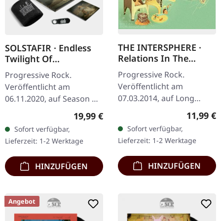
THE INTERSPHERE ·
SOLSTAFIR · Endless
Relations In The
Twilight Of
Unseen | CD
Codependent Love |
Progressive Rock.
Progressive Rock.
CD DIGIBOX
Veröffentlicht am
Veröffentlicht am
07.03.2014, auf Long
06.11.2020, auf Season Of
Branch Records. Relations
Mist. Deluxe DigiBox.
Reguläre
11,99 €
Regulärer Preis:
19,99 €
In The Unseeen 3:34
Enthält CD mit zwei
Sofort verfügbar,
Sofort verfügbar,
Thanks For Nothing 3:42
Bonus-Tracks und 20-
Lieferzeit: 1-2 Werktage
Lieferzeit: 1-2 Werktage
The Ones We Never
seitigem Booklet,…
Knew…
HINZUFÜGEN
HINZUFÜGEN
Angebot