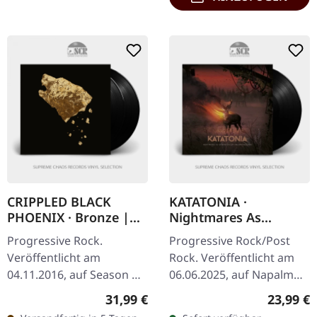
CRIPPLED BLACK
KATATONIA ·
PHOENIX · Bronze |
Nightmares As
BLACK 2LP
Extensions Of The
Progressive Rock.
Progressive Rock/Post
Waking State | BLACK
Veröffentlicht am
Rock. Veröffentlicht am
LP
04.11.2016, auf Season Of
06.06.2025, auf Napalm
Mist. CRIPPLED BLACK
Records. Schwarzes 180g
Regulärer Preis:
Reguläre
31,99 €
23,99 €
PHOENIX always have
Vinyl im Gatefold-Cover.