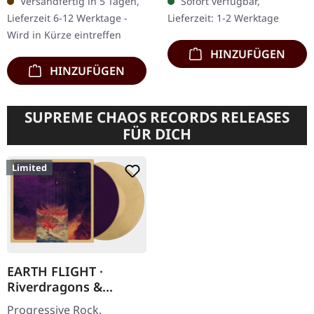
Versandfertig in 5 Tagen,
Sofort verfügbar,
that special Pink Floyd
Schwedens Meister der…
Lieferzeit 6-12 Werktage -
Lieferzeit: 1-2 Werktage
vibe in their music…
Wird in Kürze eintreffen
HINZUFÜGEN
HINZUFÜGEN
SUPREME CHAOS RECORDS RELEASES
FÜR DICH
Limited
EARTH FLIGHT ·
Riverdragons &
Elephant Dreams |
Progressive Rock.