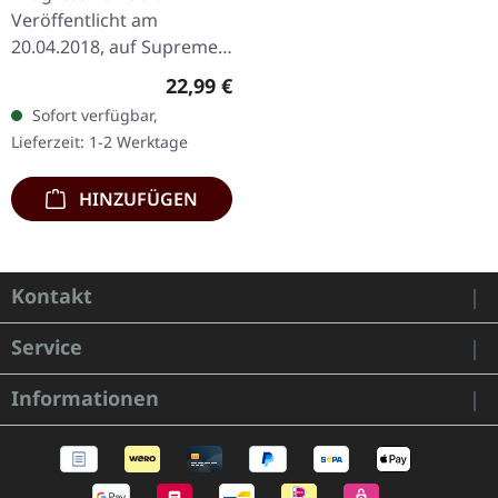
AMBER/PURPLE 2LP
Veröffentlicht am
20.04.2018, auf Supreme
Chaos Records.
Regulärer Preis:
22,99 €
Transparent Bernstein
Sofort verfügbar,
Vinyl (LP1) / Transparent
Lieferzeit: 1-2 Werktage
Lila Vinyl (LP2) im…
HINZUFÜGEN
Kontakt
Service
Informationen