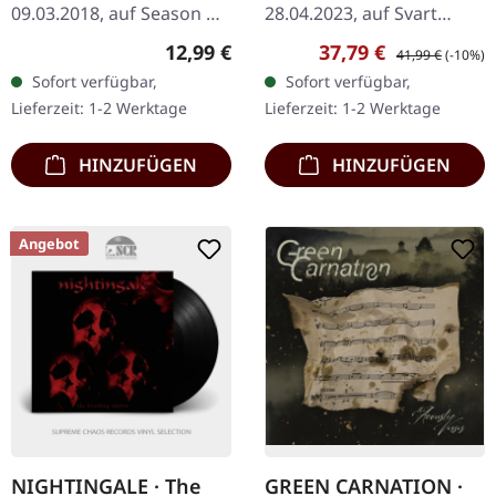
09.03.2018, auf Season Of
28.04.2023, auf Svart
Mist. CD im Digisleeve.
Records. Multicolor
Regulärer Preis:
Verkaufspreis:
Regulärer Preis:
12,99 €
37,79 €
41,99 €
(-10%)
"Horrific Honorifics" ist
Dreifach-Vinyl im Gatefold
Sofort verfügbar,
Sofort verfügbar,
eine einzigartige
Cover mit 4-seitigem
Lieferzeit: 1-2 Werktage
Lieferzeit: 1-2 Werktage
Sammlung, die den…
Booklet. The Gathering…
HINZUFÜGEN
HINZUFÜGEN
Angebot
NIGHTINGALE · The
GREEN CARNATION ·