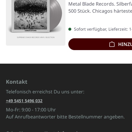
Metal Blade Records. Silberfa
500 Stück. Chicagos härtes
Sofort verfügbar, Lieferzeit: 
HINZ
Kontakt
Telefonisch erreichst Du uns unter:
+49 5451 5496 032
Mo-Fr: 9:00 - 17:00 Uhr
Auf Anrufbeantworter bitte Bestellnummer angeben.