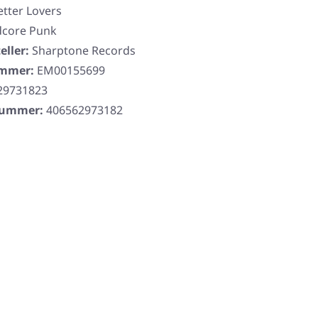
etter Lovers
dcore Punk
eller:
Sharptone Records
ummer:
EM00155699
29731823
rnummer:
406562973182