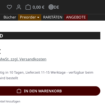
Du hast 0 Produkte auf dem Merkzettel
Warenkorb enthält 0 Positionen. Der Gesamt
0,00 €
DE
Bücher
Preorder
RARITÄTEN
ANGEBOTE
CD
eis:
€
 MwSt. zzgl. Versandkosten
ig in 10 Tagen, Lieferzeit 11-15 Werktage - verfügbar beim
ird bestellt
IN DEN WARENKORB
ttel hinzufügen