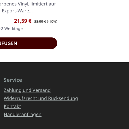
rbenes Vinyl, limitiert auf
te Export-Ware…
Verkaufspreis:
Regulärer Preis:
21,59 €
23,99 €
(-10%)
1-2 Werktage
UFÜGEN
Service
Zahlung und Versand
Widerrufsrecht und Rücksendung
Kontakt
Händleranfragen