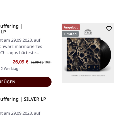
ffering |
Angebot
 LP
Limited
ht am 29.09.2023, auf
schwarz marmoriertes
k. Chicagos härteste…
Verkaufspreis:
Regulärer Preis:
26,09 €
28,99 €
(-10%)
1-2 Werktage
UFÜGEN
ffering | SILVER LP
ht am 29.09.2023, auf