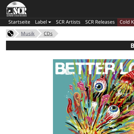
Startseite
Label
SCR Artists
SCR Releases
Cold K
Musik
CDs
B