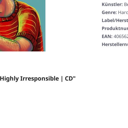
Künstler:
B
Genre:
Har
Label/Herst
Produktn
EAN:
40656
Herstelle
ighly Irresponsible | CD"