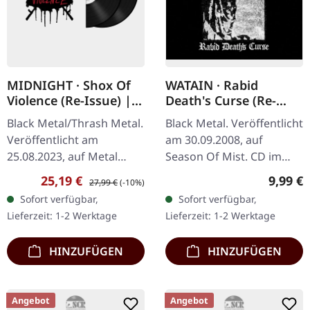
MIDNIGHT · Shox Of
WATAIN · Rabid
Violence (Re-Issue) |
Death's Curse (Re-
BLACK 2LP
Release) | CD
Black Metal/Thrash Metal.
Black Metal. Veröffentlicht
Veröffentlicht am
am 30.09.2008, auf
25.08.2023, auf Metal
Season Of Mist. CD im
Blade Records. Schwarzes
Jewelcase. Im Bereich des
Verkaufspreis:
Regulärer Preis:
Regulär
25,19 €
9,99 €
27,99 €
(-10%)
Doppel-Vinyl im Gatefold-
Black Metals gibt es nur
Sofort verfügbar,
Sofort verfügbar,
Cover. Midnights "Shox
wenige Namen, die so
Lieferzeit: 1-2 Werktage
Lieferzeit: 1-2 Werktage
of…
tief…
HINZUFÜGEN
HINZUFÜGEN
Angebot
Angebot