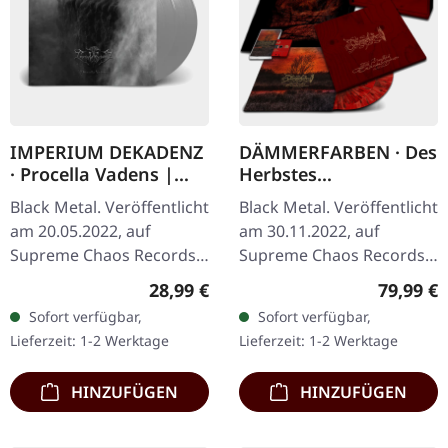
IMPERIUM DEKADENZ
DÄMMERFARBEN · Des
· Procella Vadens |
Herbstes
SILVER 2LP
Trauerhymnen MMXX
Black Metal. Veröffentlicht
Black Metal. Veröffentlicht
| WOODEN LP BOX
am 20.05.2022, auf
am 30.11.2022, auf
Supreme Chaos Records.
Supreme Chaos Records.
Letzte Exemplare! #4-10
Ultra schwere
Regulärer Preis:
Reguläre
28,99 €
79,99 €
Silbernes Doppel-Vinyl im
Mahaghoni-farbene Holz-
Sofort verfügbar,
Sofort verfügbar,
Gatefold-Cover mit
Box mit graviertem Logo,
Lieferzeit: 1-2 Werktage
Lieferzeit: 1-2 Werktage
bedrucktem…
Titel und…
HINZUFÜGEN
HINZUFÜGEN