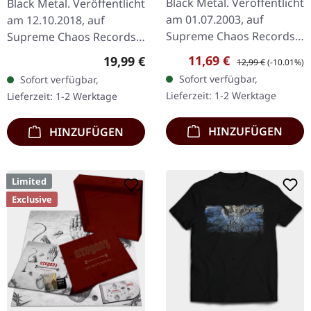
Black Metal. Veröffentlicht
Black Metal. Veröffentlicht
am 01.07.2003, auf
am 12.10.2018, auf
Supreme Chaos Records.
Supreme Chaos Records.
CD im Jewelcase. Mit
Schwarzes Vinyl limitiert
Verkaufspreis:
Regulärer Preis:
11,69 €
Regulärer Preis:
19,99 €
12,99 €
(-10.01%)
"Stille (Das nagende
auf nur 200 Exemplare.
Sofort verfügbar,
Sofort verfügbar,
Schweigen)" zeigen sich
Vinyl-Spezifikationen: ·
Lieferzeit: 1-2 Werktage
Lieferzeit: 1-2 Werktage
Nocte Obducta…
180g…
HINZUFÜGEN
HINZUFÜGEN
Limited
Exclusive