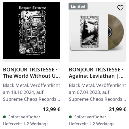
Limited
BONJOUR TRISTESSE ·
BONJOUR TRISTESSE ·
The World Without Us
Against Leviathan |
| JEWELCASE CD
ECO RECYCLED VINYL
Black Metal. Veröffentlicht
Black Metal. Veröffentlicht
LP
am 18.10.2024, auf
am 07.04.2023, auf
Supreme Chaos Records.
Supreme Chaos Records.
CD im Jewelcase mit 8-
Recycletes Eco-Vinyl mit
Regulärer Preis:
Reguläre
12,99 €
21,99 €
seitigem Booklet. Mit
Insert, Download-Code,
Sofort verfügbar,
Sofort verfügbar,
ihrem vierten Album „The
limitiert auf 200…
Lieferzeit: 1-2 Werktage
Lieferzeit: 1-2 Werktage
World…