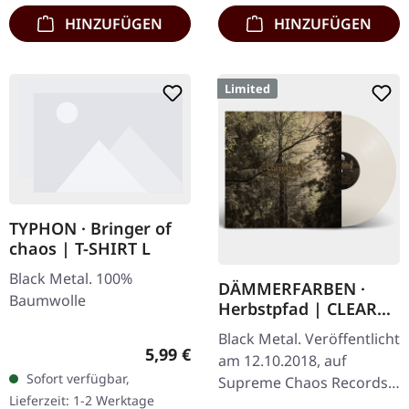
HINZUFÜGEN
HINZUFÜGEN
Limited
TYPHON · Bringer of
chaos | T-SHIRT L
Black Metal. 100%
DÄMMERFARBEN ·
Baumwolle
Herbstpfad | CLEAR
LP
Black Metal. Veröffentlicht
Regulärer Preis:
5,99 €
am 12.10.2018, auf
Sofort verfügbar,
Supreme Chaos Records.
Lieferzeit: 1-2 Werktage
Transparentes Vinyl