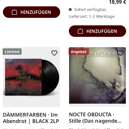
Reguläre
18,99 €
limitiert auf nur 200
Sofort verfügbar,
HINZUFÜGEN
Exemplare. Diese
Lieferzeit: 1-2 Werktage
hochwertige…
HINZUFÜGEN
Limited
Angebot
NOCTE OBDUCTA ·
DÄMMERFARBEN · Im
Stille (Das nagende
Abendrot | BLACK 2LP
Schweigen) | CD