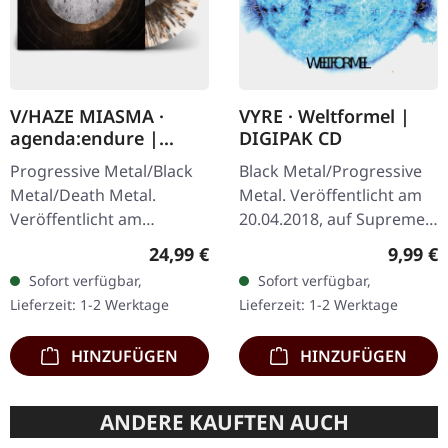
V/HAZE MIASMA ·
VYRE · Weltformel |
agenda:endure |
DIGIPAK CD
SPLATTER LP
Progressive Metal/Black
Black Metal/Progressive
Metal/Death Metal.
Metal. Veröffentlicht am
Veröffentlicht am
20.04.2018, auf Supreme
08.12.2023, auf Supreme
Chaos Records. Limitierte
Regulärer Preis:
Regulär
24,99 €
9,99 €
Chaos Records. SCR
Erstauflage als CD im
Sofort verfügbar,
Sofort verfügbar,
Exklusives Ultra
DigiPak. Schnall Dich an,…
Lieferzeit: 1-2 Werktage
Lieferzeit: 1-2 Werktage
Clear/Silber/Gold/Schwar
z…
HINZUFÜGEN
HINZUFÜGEN
ANDERE KAUFTEN AUCH