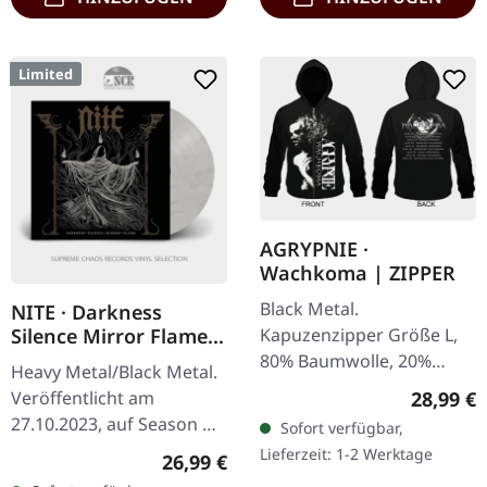
Limited
AGRYPNIE ·
Wachkoma | ZIPPER
Black Metal.
NITE · Darkness
Kapuzenzipper Größe L,
Silence Mirror Flame |
WHITE/BLACK
80% Baumwolle, 20%
Heavy Metal/Black Metal.
MARBLED LP
Polyester Spezialdruck
Reguläre
28,99 €
Veröffentlicht am
über den Reißverschluss!
27.10.2023, auf Season Of
Sofort verfügbar,
Mist. Weiß-schwarz
Lieferzeit: 1-2 Werktage
Regulärer Preis:
26,99 €
marmoriertes Vinyl,