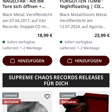
NAGELFAR · Als die
FORGOTTEN TOMB ·
Tore sich öffnen +
Nightfloating | CD
Jagd | DIGIPAK 2CD
BOX
Black Metal. Veröffentlicht
Black Metal/Doom Metal.
am 07.04.2017, auf Ván
Veröffentlicht am
Records. Doppel-CD im
12.07.2024, auf Agonia
Digipak mit Schuber. Das
Records. CD Box mit
Regulärer Preis:
Reguläre
18,99 €
23,99 €
Album "Alte Welten" von
Flagge und Pin. Limitiert
Sofort verfügbar,
Sofort verfügbar,
Nagelfar ist ein…
auf 500 Stück. Forgotten
Lieferzeit: 1-2 Werktage
Lieferzeit: 1-2 Werktage
Tomb liefern…
HINZUFÜGEN
HINZUFÜGEN
SUPREME CHAOS RECORDS RELEASES
FÜR DICH
Limited
Limited
Exclusive
Exclusive