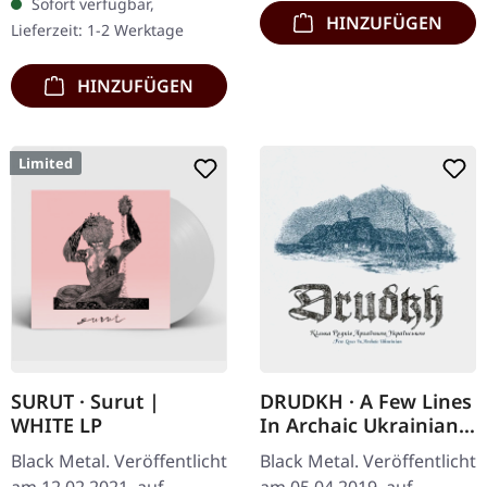
Sofort verfügbar,
limitiert auf 200 Stück im
HINZUFÜGEN
Lieferzeit: 1-2 Werktage
Gatefold-Cover…
HINZUFÜGEN
Limited
SURUT · Surut |
DRUDKH · A Few Lines
WHITE LP
In Archaic Ukrainian |
CD
Black Metal. Veröffentlicht
Black Metal. Veröffentlicht