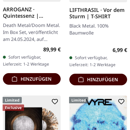
ARROGANZ ·
LIFTHRASIL · Vor dem
Quintessenz |
Sturm | T-SHIRT
WOODEN BOX SET
Death Metal/Doom Metal.
Black Metal. 100%
Im Box Set, veröffentlicht
Baumwolle
am 24.05.2024, auf
Supreme Chaos Records.
Regulärer Preis:
89,99 €
Regulär
6,99 €
Ultra schwere,
Sofort verfügbar,
Sofort verfügbar,
handgearbeitete Holzbox
Lieferzeit: 1-2 Werktage
Lieferzeit: 1-2 Werktage
mit graviertem…
HINZUFÜGEN
HINZUFÜGEN
Limited
Limited
Exclusive