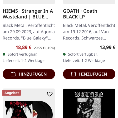
HIEMS · Stranger In A
GOATH · Goath |
Wasteland | BLUE
BLACK LP
GALAXY LP
Black Metal. Veröffentlicht
Black Metal. Veröffentlicht
am 29.09.2023, auf Agonia
am 19.12.2016, auf Ván
Records. "Blue Galaxy"
Records. Schwarzes
Vinyl, limitiert auf 100
einseitiges Vinyl. Goath
Verkaufspreis:
Regulärer Preis:
Reguläre
18,89 €
13,99 €
20,99 €
(-10%)
handnummerierte
liefern ein vernichtendes
Sofort verfügbar,
Sofort verfügbar,
Exemplare Das neueste
Debüt ab, das sich
Lieferzeit: 1-2 Werktage
Lieferzeit: 1-2 Werktage
Werk von…
anfühlt…
HINZUFÜGEN
HINZUFÜGEN
Angebot