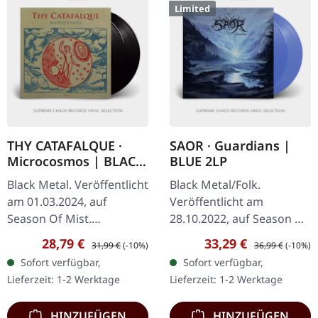
Limited
THY CATAFALQUE ·
SAOR · Guardians |
Microcosmos | BLACK
BLUE 2LP
2LP
Black Metal. Veröffentlicht
Black Metal/Folk.
am 01.03.2024, auf
Veröffentlicht am
Season Of Mist.
28.10.2022, auf Season Of
Schwarzes Doppel-Vinyl
Mist. Remixte und
Verkaufspreis:
Regulärer Preis:
Verkaufspreis:
Regulärer Preis:
28,79 €
33,29 €
31,99 €
(-10%)
36,99 €
(-10%)
im Gatefold-Cover. Im
remasterte Edition auf
Sofort verfügbar,
Sofort verfügbar,
Bereich des
transparentem blauen
Lieferzeit: 1-2 Werktage
Lieferzeit: 1-2 Werktage
avantgardistischen
12" Doppel-Vinyl mit…
Black…
HINZUFÜGEN
HINZUFÜGEN