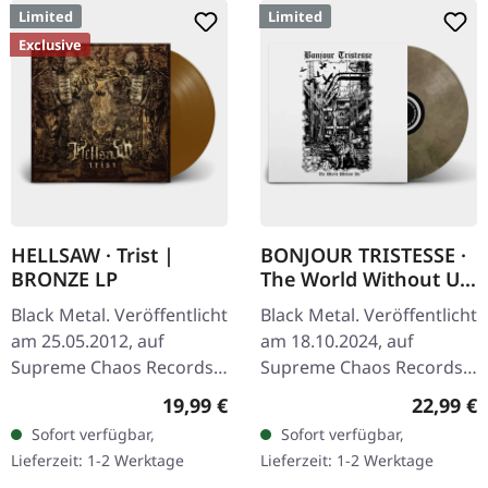
Limited
Limited
Exclusive
HELLSAW · Trist |
BONJOUR TRISTESSE ·
BRONZE LP
The World Without Us
| ECO RECYCLE LP
Black Metal. Veröffentlicht
Black Metal. Veröffentlicht
am 25.05.2012, auf
am 18.10.2024, auf
Supreme Chaos Records.
Supreme Chaos Records.
Schweres transparent
Eco Recycle Vinyl mit
Regulärer Preis:
Reguläre
19,99 €
22,99 €
bronze farbenes Vinyl im
Insert, die Farbe kann
Sofort verfügbar,
Sofort verfügbar,
Gatefold-Cover mit
variieren, limitiert auf
Lieferzeit: 1-2 Werktage
Lieferzeit: 1-2 Werktage
exklusivem…
100…