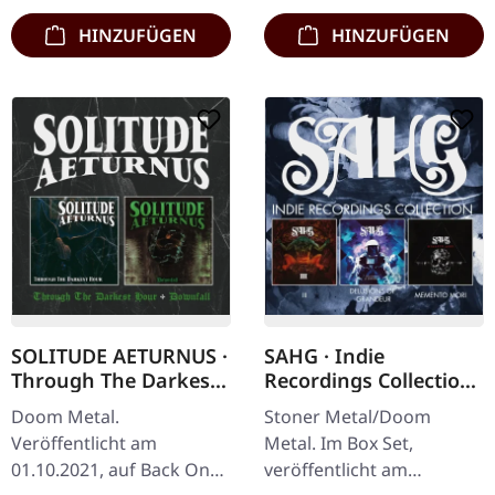
HINZUFÜGEN
HINZUFÜGEN
SOLITUDE AETURNUS ·
SAHG · Indie
Through The Darkest
Recordings Collection
Hour / Downfall | 2CD
| 3CD BOXSET
Doom Metal.
Stoner Metal/Doom
Veröffentlicht am
Metal. Im Box Set,
01.10.2021, auf Back On
veröffentlicht am