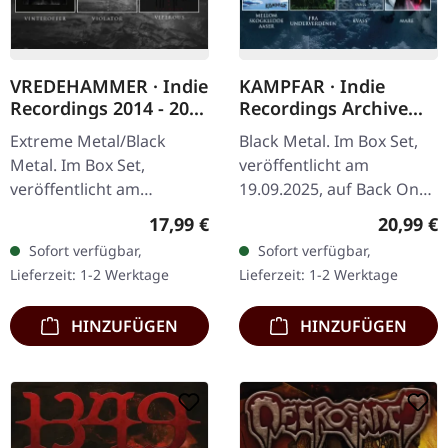
VREDEHAMMER · Indie
KAMPFAR · Indie
Recordings 2014 - 2020
Recordings Archive
| 3CD BOXSET
Vol 1 | 4CD BOXSET
Extreme Metal/Black
Black Metal. Im Box Set,
Metal. Im Box Set,
veröffentlicht am
veröffentlicht am
19.09.2025, auf Back On
14.11.2025, auf Back On
Black. 4CD Box-Set. Diese
Regulärer Preis:
Reguläre
17,99 €
20,99 €
Black. 3CD Box Set.
unglaubliche Sammlung
Sofort verfügbar,
Sofort verfügbar,
Enthält die
der norwegischen Black…
Lieferzeit: 1-2 Werktage
Lieferzeit: 1-2 Werktage
Veröffentlichungen der
Band auf dem…
HINZUFÜGEN
HINZUFÜGEN