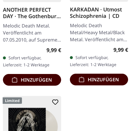
KARKADAN · Utmost
ANOTHER PERFECT
Schizophrenia | CD
DAY · The Gothenburg
Post Scriptum |
Melodic Death
Melodic Death Metal.
DIGIPAK CD
Metal/Heavy Metal/Black
Veröffentlicht am
Metal. Veröffentlicht am
07.05.2010, auf Supreme
08.03.2004, auf Supreme
Chaos Records. Limitierte
Regulär
Regulärer Preis:
9,99 €
9,99 €
Chaos Records. CD im
Auflage als CD im DigiPak
Sofort verfügbar,
Sofort verfügbar,
Jewelcase mit 16-seitigem
mit 16-seitigem Booklet.
Lieferzeit: 1-2 Werktage
Lieferzeit: 1-2 Werktage
Booklet.…
Mit Dan…
HINZUFÜGEN
HINZUFÜGEN
Limited