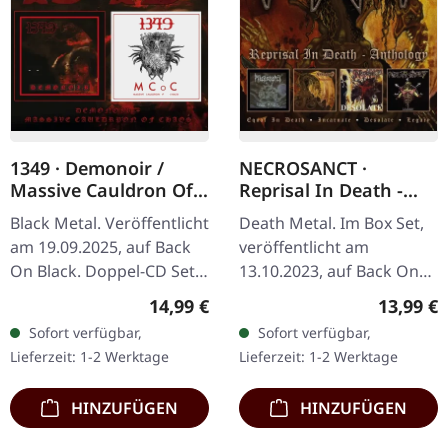
1349 · Demonoir /
NECROSANCT ·
Massive Cauldron Of
Reprisal In Death -
Chaos | 2CD
Anthology | 4CD
Black Metal. Veröffentlicht
Death Metal. Im Box Set,
BOXSET
am 19.09.2025, auf Back
veröffentlicht am
On Black. Doppel-CD Set.
13.10.2023, auf Back On
Enthält das fünfte
Black. 4 CD Box Set,
Regulärer Preis:
Reguläre
14,99 €
13,99 €
Studioalbum der Band
Sammlung des gesamten
Sofort verfügbar,
Sofort verfügbar,
"Demonoir", ursprünglich
Backkatalogs, Enthält
Lieferzeit: 1-2 Werktage
Lieferzeit: 1-2 Werktage
2010…
frühe…
HINZUFÜGEN
HINZUFÜGEN