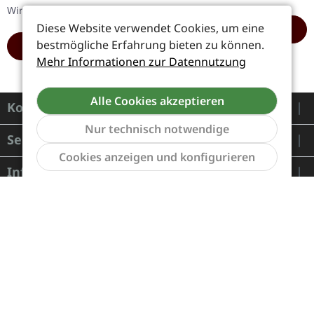
(2015),…
von 2013 und…
Wird in Kürze eintreffen
Diese Website verwendet Cookies, um eine
HINZUFÜGEN
bestmögliche Erfahrung bieten zu können.
HINZUFÜGEN
Mehr Informationen zur Datennutzung
Alle Cookies akzeptieren
Kontakt
Nur technisch notwendige
Service
Werkzeu
Cookies anzeigen und konfigurieren
Informationen