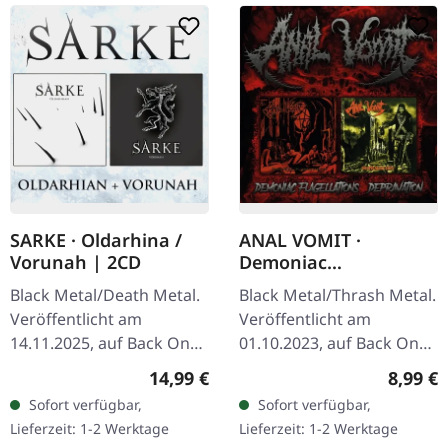
SARKE · Oldarhina /
ANAL VOMIT ·
Vorunah | 2CD
Demoniac
Flagellations /
Black Metal/Death Metal.
Black Metal/Thrash Metal.
Depravation | 2CD
Veröffentlicht am
Veröffentlicht am
14.11.2025, auf Back On
01.10.2023, auf Back On
Black. Doppel-CD Set.
Black. Re-Release als
Regulärer Preis:
Regulär
14,99 €
8,99 €
Enthält das von der Kritik
Doppel-CD mit zwei
Sofort verfügbar,
Sofort verfügbar,
gefeierte Debütalbum
Alben. Diese vernichtende
Lieferzeit: 1-2 Werktage
Lieferzeit: 1-2 Werktage
"Vorunah"…
Doppel-CD…