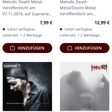
Melodic Death Metal.
Melodic Death
Veröffentlicht am
Metal/Doom Metal.
07.11.2014, auf Supreme
Veröffentlicht am
Chaos Records. CD im
28.09.2012, auf Supreme
Regulärer Preis:
Reguläre
7,99 €
12,99 €
Digipak. Arcturon liefern
Chaos Records. CD im
Sofort verfügbar,
Sofort verfügbar,
mit „Expect Us" ein
Jewelcase. Dead Alone
Lieferzeit: 1-2 Werktage
Lieferzeit: 1-2 Werktage
vernichtendes…
liefern mit "Ad Infinitum"
ein…
HINZUFÜGEN
HINZUFÜGEN
Limited