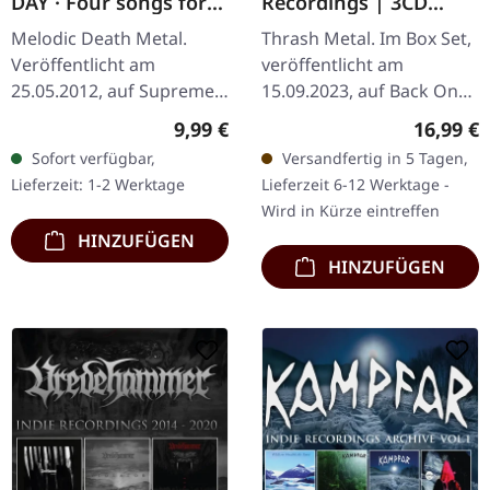
DAY · Four songs for
Recordings | 3CD
the left behind |
BOXSET
Melodic Death Metal.
Thrash Metal. Im Box Set,
DIGIPAK CD
Veröffentlicht am
veröffentlicht am
25.05.2012, auf Supreme
15.09.2023, auf Back On
Chaos Records. Limitierte
Black. 3CD Boxset in
Regulärer Preis:
Reguläre
9,99 €
16,99 €
Erstauflage als DigiPak!
Slipcase-Verpackung.
Sofort verfügbar,
Versandfertig in 5 Tagen,
Kristian "Kohle"
Enthält eine umfassende
Lieferzeit: 1-2 Werktage
Lieferzeit 6-12 Werktage -
Kohlmannslehner,…
Sammlung von…
Wird in Kürze eintreffen
HINZUFÜGEN
HINZUFÜGEN