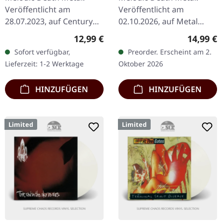
Veröffentlicht am
Veröffentlicht am
28.07.2023, auf Century
02.10.2026, auf Metal
Media Records. Reissue
Blade Records. Version als
Regulärer Preis:
Reguläre
12,99 €
14,99 €
als CD im DigiPak. Arch
Musikkassette. Also
Sofort verfügbar,
Preorder. Erscheint am 2.
Enemys "Khaos Legions"
Leute, lasst uns mal über
Lieferzeit: 1-2 Werktage
Oktober 2026
steht als ein…
Amon Amarth und…
HINZUFÜGEN
HINZUFÜGEN
Limited
Limited