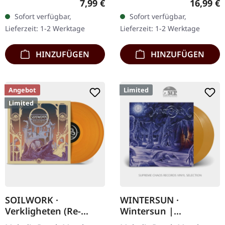
Regulärer Preis:
Reguläre
7,99 €
16,99 €
Devildriver kehren mit
Jewelcase mit 16-seitigem
Sofort verfügbar,
Sofort verfügbar,
"Dealing With Demons
Booklet. Es gibt Alben, die
Lieferzeit: 1-2 Werktage
Lieferzeit: 1-2 Werktage
Vol. II" zurück,…
einen…
HINZUFÜGEN
HINZUFÜGEN
Angebot
Limited
Limited
SOILWORK ·
WINTERSUN ·
Verkligheten (Re-
Wintersun |
Release) | ORANGE
TRANSPARENT