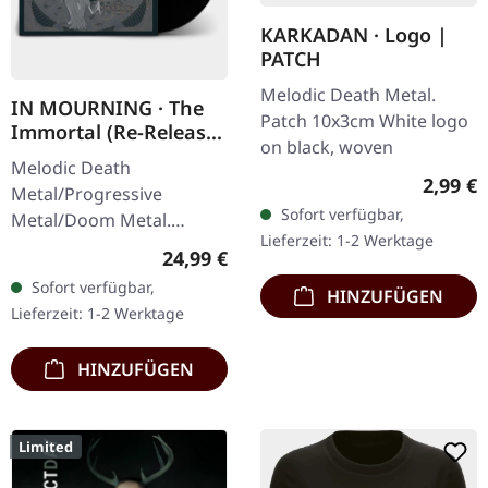
KARKADAN · Logo |
PATCH
Melodic Death Metal.
IN MOURNING · The
Patch 10x3cm White logo
Immortal (Re-Release)
on black, woven
| BLACK LP
Melodic Death
Regulär
2,99 €
Metal/Progressive
Sofort verfügbar,
Metal/Doom Metal.
Lieferzeit: 1-2 Werktage
Veröffentlicht am
Regulärer Preis:
24,99 €
27.03.2026, auf Supreme
Sofort verfügbar,
HINZUFÜGEN
Chaos Records.
Lieferzeit: 1-2 Werktage
Schwarzes Vinyl mit
Insert. Zweite Auflage…
HINZUFÜGEN
Limited