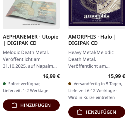
AEPHANEMER · Utopie
AMORPHIS · Halo |
| DIGIPAK CD
DIGIPAK CD
Melodic Death Metal.
Heavy Metal/Melodic
Veröffentlicht am
Death Metal.
31.10.2025, auf Napalm
Veröffentlicht am
Records. CD im DigiPak.
11.02.2022, auf Atomic
Regulärer Preis:
Reguläre
16,99 €
15,99 €
Aephanemer kehren mit
Fire Records. CD im
Sofort verfügbar,
Versandfertig in 5 Tagen,
Macht zurück und
DigPak. Amorphis liefern
Lieferzeit: 1-2 Werktage
Lieferzeit 6-12 Werktage -
präsentieren mit…
mit „Halo" ein weiteres…
Wird in Kürze eintreffen
HINZUFÜGEN
HINZUFÜGEN