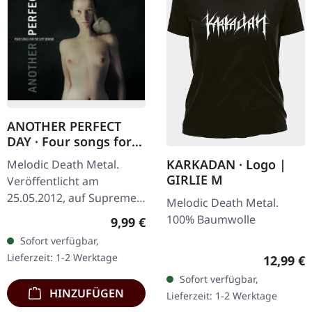
ANOTHER PERFECT
DAY · Four songs for
the left behind |
KARKADAN · Logo |
Melodic Death Metal.
DIGIPAK CD
GIRLIE M
Veröffentlicht am
25.05.2012, auf Supreme
Melodic Death Metal.
Chaos Records. Limitierte
100% Baumwolle
Regulärer Preis:
9,99 €
Erstauflage als DigiPak!
Sofort verfügbar,
Kristian "Kohle"
Lieferzeit: 1-2 Werktage
Reguläre
12,99 €
Kohlmannslehner,…
Sofort verfügbar,
HINZUFÜGEN
Lieferzeit: 1-2 Werktage