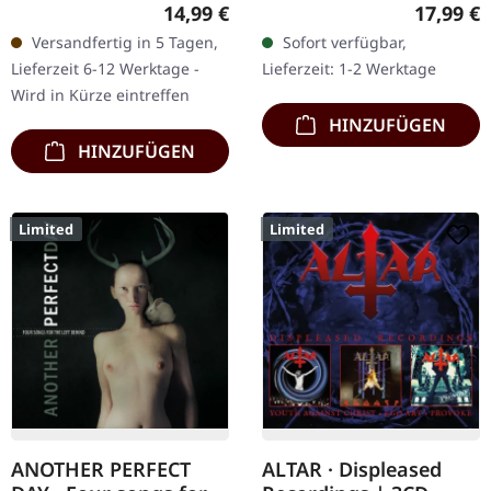
Black. 2CD Set im
14.11.2025, auf Back On
Regulärer Preis:
Reguläre
14,99 €
17,99 €
Jewelcase mit zwei
Black. 3CD Box Set.
Versandfertig in 5 Tagen,
Sofort verfügbar,
klassischen Solitude
Enthält die Alben "III"
Lieferzeit 6-12 Werktage -
Lieferzeit: 1-2 Werktage
Aeturnus Alben. Was
(2010), "Delusions Of…
Wird in Kürze eintreffen
passiert, wenn…
HINZUFÜGEN
HINZUFÜGEN
Limited
Limited
ANOTHER PERFECT
ALTAR · Displeased