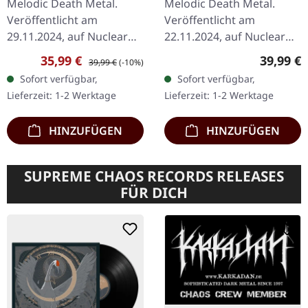
Melodic Death Metal.
Melodic Death Metal.
2LP
ORANGE 2LP
Veröffentlicht am
Veröffentlicht am
29.11.2024, auf Nuclear
22.11.2024, auf Nuclear
Blast Records. Limitierte
Blast Records. Limitierte
Verkaufspreis:
Regulärer Preis:
Reguläre
35,99 €
39,99 €
39,99 €
(-10%)
Auflage auf
Auflage auf
Sofort verfügbar,
Sofort verfügbar,
orangefarbenem
transparentem orangem
Lieferzeit: 1-2 Werktage
Lieferzeit: 1-2 Werktage
Doppelvinyl, weltweit auf
Doppelvinyl. "Wintersun",
1100…
…
HINZUFÜGEN
HINZUFÜGEN
SUPREME CHAOS RECORDS RELEASES
FÜR DICH