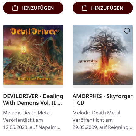
marmoriertes…
HINZUFÜGEN
HINZUFÜGEN
DEVILDRIVER · Dealing
AMORPHIS · Skyforger
With Demons Vol. II |
| CD
DIGIPAK CD
Melodic Death Metal.
Melodic Death Metal.
Veröffentlicht am
Veröffentlicht am
12.05.2023, auf Napalm
29.05.2009, auf Reigning
Records. CD im Digipak.
Phoenix Music. CD im