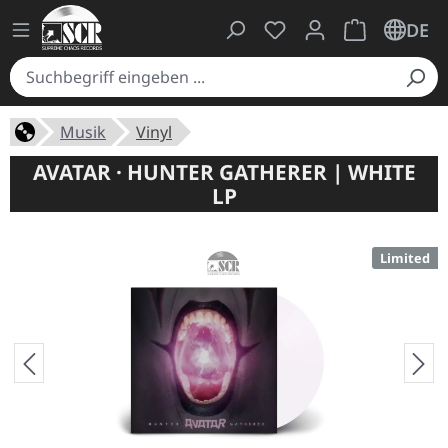
Du hast 0 Produkte auf
Warenkorb ent
DE
Musik
Vinyl
AVATAR · HUNTER GATHERER | WHITE
LP
Limited