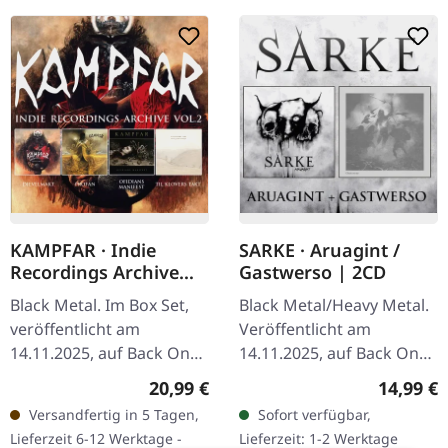
KAMPFAR · Indie
SARKE · Aruagint /
Recordings Archive
Gastwerso | 2CD
Vol 2 | 4CD BOXSET
Black Metal. Im Box Set,
Black Metal/Heavy Metal.
veröffentlicht am
Veröffentlicht am
14.11.2025, auf Back On
14.11.2025, auf Back On
Black. 4CD Box Set.
Black. Doppel-CD Set. 2CD
Regulärer Preis:
Reguläre
20,99 €
14,99 €
Enthält die Studioalben
Set mit dem dritten
Versandfertig in 5 Tagen,
Sofort verfügbar,
Djevelmakt (2014), Profan
Studioalbum 'Aruagint'
Lieferzeit 6-12 Werktage -
Lieferzeit: 1-2 Werktage