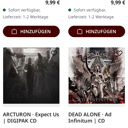
Regulärer Preis:
Regulär
9,99 €
9,99 €
DigiPak-Auflage, auf nur
Auflage als CD im DigiPak.
Sofort verfügbar,
Sofort verfügbar,
100 Exemplare limitiert!
Aus den schweizer
Lieferzeit: 1-2 Werktage
Lieferzeit: 1-2 Werktage
Mit…
Bergen steigen…
HINZUFÜGEN
HINZUFÜGEN
ARCTURON · Expect Us
DEAD ALONE · Ad
| DIGIPAK CD
Infinitum | CD