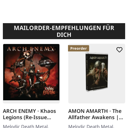
MAILORDER-EMPFEHLUNGEN FÜR
DICH
Preorder
ARCH ENEMY · Khaos
AMON AMARTH · The
Legions (Re-Issue
Allfather Awakens |
2023) | DIGIPAK CD
TAPE
Melodic Death Metal.
Melodic Death Metal.