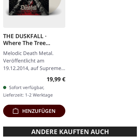
THE DUSKFALL ·
Where The Tree
Stands Dead | CLEAR
Melodic Death Metal.
LP
Veröffentlicht am
19.12.2014, auf Supreme
Chaos Records.
Regulärer Preis:
19,99 €
Transparentes Vinyl mit
Sofort verfügbar,
Insert. Limitiert auf 200
Lieferzeit: 1-2 Werktage
handnummerierte…
HINZUFÜGEN
ANDERE KAUFTEN AUCH