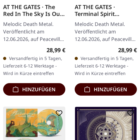
AT THE GATES · The
AT THE GATES ·
Red In The Sky Is Ours
Terminal Spirit
| CLEAR LP
Disease | CLEAR LP
Melodic Death Metal.
Melodic Death Metal.
Veröffentlicht am
Veröffentlicht am
12.06.2026, auf Peaceville
12.06.2026, auf Peaceville
Records. Klares Vinyl im
Records. Klares Vinyl im
Regulärer Preis:
Reguläre
28,99 €
28,99 €
Standard-Cover. Plastic
Standard-Cover. Plastic
Versandfertig in 5 Tagen,
Versandfertig in 5 Tagen,
Head exklusive, limitierte
Head exklusive, limitierte
Lieferzeit 6-12 Werktage -
Lieferzeit 6-12 Werktage -
Auflage…
Auflage…
Wird in Kürze eintreffen
Wird in Kürze eintreffen
HINZUFÜGEN
HINZUFÜGEN