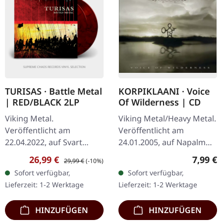
TURISAS · Battle Metal
KORPIKLAANI · Voice
| RED/BLACK 2LP
Of Wilderness | CD
Viking Metal.
Viking Metal/Heavy Metal.
Veröffentlicht am
Veröffentlicht am
22.04.2022, auf Svart
24.01.2005, auf Napalm
Records. Schwarz/Rotes
Records. CD im Jewelcase.
Verkaufspreis:
Regulärer Preis:
Regulär
26,99 €
7,99 €
29,99 €
(-10%)
Doppel-Vinyl im Gatefold-
Korpiclaanis zweites
Sofort verfügbar,
Sofort verfügbar,
Cover mit Poster. Turisas
Studioalbum "Voice Of
Lieferzeit: 1-2 Werktage
Lieferzeit: 1-2 Werktage
liefern mit "Battle…
Wilderness"…
HINZUFÜGEN
HINZUFÜGEN