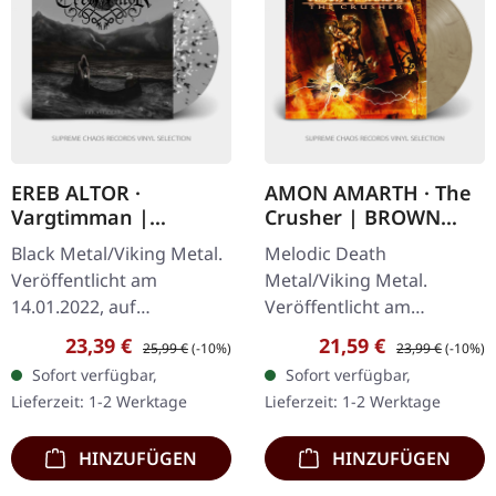
EREB ALTOR ·
AMON AMARTH · The
Vargtimman |
Crusher | BROWN
SILVER/WHITE/BLACK
BEIGE MARBLED LP
Black Metal/Viking Metal.
Melodic Death
SPLATTER LP
Veröffentlicht am
Metal/Viking Metal.
14.01.2022, auf
Veröffentlicht am
Hammerheart Records.
01.06.2022, auf Metal
Verkaufspreis:
Regulärer Preis:
Verkaufspreis:
Regulärer Preis:
23,39 €
21,59 €
25,99 €
(-10%)
23,99 €
(-10%)
Silbernes Vinyl mit
Blade Records. Braun
Sofort verfügbar,
Sofort verfügbar,
weiß/schwarzen Splattern
beige marmoriertes Vinyl
Lieferzeit: 1-2 Werktage
Lieferzeit: 1-2 Werktage
im Gatefold-Cover mit…
mit Insert und
zweiseitigem…
HINZUFÜGEN
HINZUFÜGEN