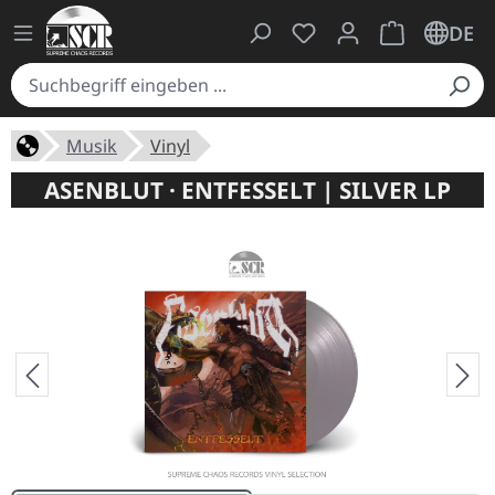
Du hast 0 Produkte auf
Warenkorb ent
DE
Musik
Vinyl
ASENBLUT · ENTFESSELT | SILVER LP