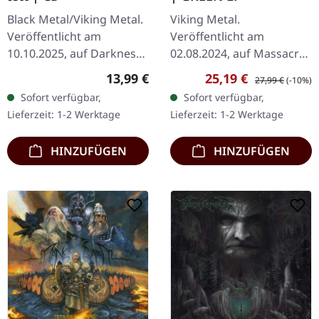
Black Metal/Viking Metal.
Viking Metal.
Veröffentlicht am
Veröffentlicht am
10.10.2025, auf Darkness
02.08.2024, auf Massacre
Shall Rise Productions. CD
Records. Grünes Vinyl.
Regulärer Preis:
Verkaufspreis:
Regulärer Preis:
13,99 €
25,19 €
27,99 €
(-10%)
im Jewelcase mit 28-
Grünes Vinyl
Sofort verfügbar,
Sofort verfügbar,
seitigem Booklet
Lieferzeit: 1-2 Werktage
Lieferzeit: 1-2 Werktage
inklusive…
HINZUFÜGEN
HINZUFÜGEN