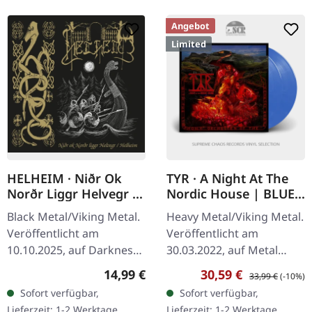
Angebot
Limited
HELHEIM · Niðr Ok
TYR · A Night At The
Norðr Liggr Helvegr /
Nordic House | BLUE
Helheim | CD
MARBLED 2LP
Black Metal/Viking Metal.
Heavy Metal/Viking Metal.
Veröffentlicht am
Veröffentlicht am
10.10.2025, auf Darkness
30.03.2022, auf Metal
Shall Rise Productions. CD
Blade Records. Blau
Regulärer Preis:
Verkaufspreis:
Regulärer Preis:
14,99 €
30,59 €
33,99 €
(-10%)
im Jewelcase mit 20-
marmoriertes Doppel-
Sofort verfügbar,
Sofort verfügbar,
seitigem Booklet mit…
Vinyl im Gatefold-Cover
Lieferzeit: 1-2 Werktage
Lieferzeit: 1-2 Werktage