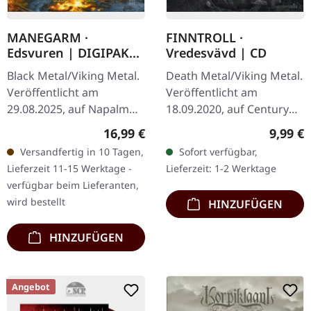
MANEGARM ·
FINNTROLL ·
Edsvuren | DIGIPAK
Vredesvävd | CD
CD
Black Metal/Viking Metal.
Death Metal/Viking Metal.
Veröffentlicht am
Veröffentlicht am
29.08.2025, auf Napalm
18.09.2020, auf Century
Records. CD im DigiPak.
Media Records. CD im
Regulärer Preis:
Regulär
16,99 €
9,99 €
Die schwedischen Viking
Jewelcase. Finntroll, die
Versandfertig in 10 Tagen,
Sofort verfügbar,
Metal-Pioniere Månegarm
finnische Band, die eine…
Lieferzeit 11-15 Werktage -
Lieferzeit: 1-2 Werktage
feiern…
verfügbar beim Lieferanten,
wird bestellt
HINZUFÜGEN
HINZUFÜGEN
Angebot