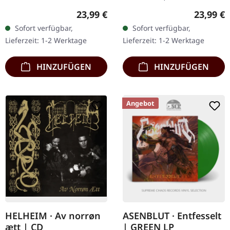
01.06.2022, auf Metal
Blade Records. Light Blue
Regulärer Preis:
Reguläre
23,99 €
23,99 €
Blade Records. Pastel
Ice Marbled Vinyl. "Winter
Sofort verfügbar,
Sofort verfügbar,
orange marmoriertes
Storm" markiert ein
Lieferzeit: 1-2 Werktage
Lieferzeit: 1-2 Werktage
Vinyl mit Insert,
weiteres triumphales…
zweiseitigem…
HINZUFÜGEN
HINZUFÜGEN
Angebot
HELHEIM · Av norrøn
ASENBLUT · Entfesselt
ætt | CD
| GREEN LP