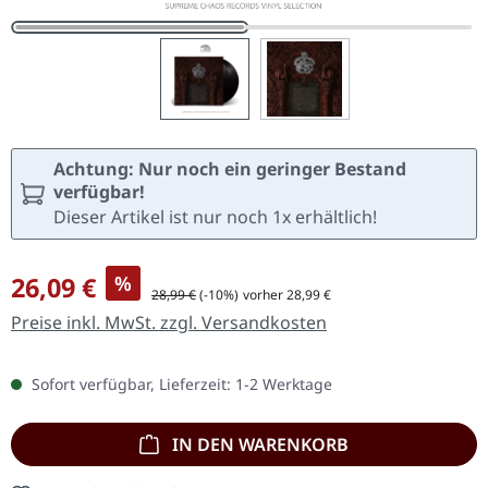
Achtung: Nur noch ein geringer Bestand
verfügbar!
Dieser Artikel ist nur noch 1x erhältlich!
Verkaufspreis:
26,09 €
%
Regulärer Preis:
28,99 €
(-10%)
vorher 28,99 €
Preise inkl. MwSt. zzgl. Versandkosten
Sofort verfügbar, Lieferzeit: 1-2 Werktage
IN DEN WARENKORB