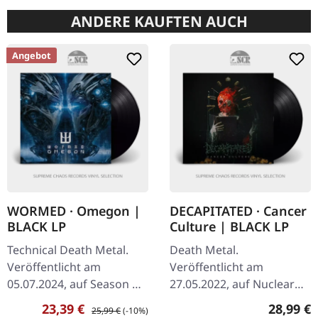
ANDERE KAUFTEN AUCH
Angebot
WORMED · Omegon |
DECAPITATED · Cancer
BLACK LP
Culture | BLACK LP
Technical Death Metal.
Death Metal.
Veröffentlicht am
Veröffentlicht am
05.07.2024, auf Season Of
27.05.2022, auf Nuclear
Mist. Schwarzes Vinyl im
Blast Records. Schwarzes
Verkaufspreis:
Regulärer Preis:
Reguläre
23,39 €
28,99 €
25,99 €
(-10%)