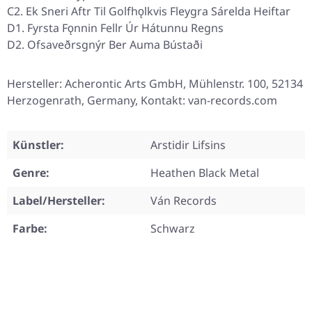
C2. Ek Sneri Aftr Til Golfhǫlkvis Fleygra Sárelda Heiftar
D1. Fyrsta Fǫnnin Fellr Úr Hátunnu Regns
D2. Ofsaveðrsgnýr Ber Auma Bústaði
Hersteller: Acherontic Arts GmbH, Mühlenstr. 100, 52134
Herzogenrath, Germany, Kontakt: van-records.com
Künstler:
Arstidir Lifsins
Genre:
Heathen Black Metal
Label/Hersteller:
Ván Records
Farbe:
Schwarz