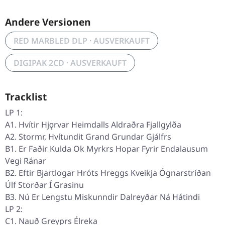
Andere Versionen
RED MARBLED DLP · AUSVERKAUFT
DIGIPAK 2CD · AUSVERKAUFT
Tracklist
LP 1:
A1. Hvítir Hjǫrvar Heimdalls Aldraðra Fjallgylða
A2. Stormr, Hvítundit Grand Grundar Gjálfrs
B1. Er Faðir Kulda Ok Myrkrs Hopar Fyrir Endalausum
Vegi Ránar
B2. Eftir Bjartlogar Hróts Hreggs Kveikja Ógnarstríðan
Úlf Storðar Í Grasinu
B3. Nú Er Lengstu Miskunndir Dalreyðar Ná Hátindi
LP 2:
C1. Nauð Greyprs Élreka