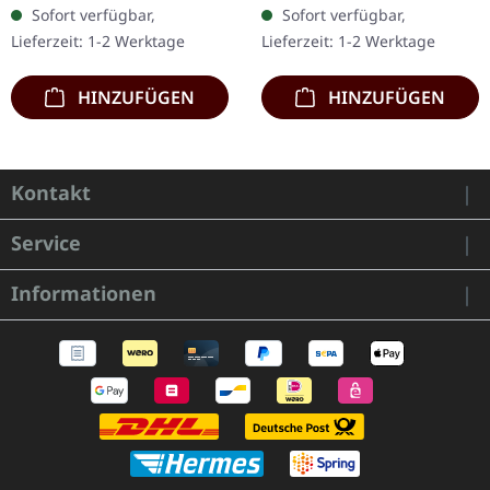
Gatefold-Cover. WORMED
Vinyl im Gatefold-Cover.
Sofort verfügbar,
Sofort verfügbar,
machen auch auf
Die polnischen Death-
Lieferzeit: 1-2 Werktage
Lieferzeit: 1-2 Werktage
Omegon keine…
Metal-Titanen…
HINZUFÜGEN
HINZUFÜGEN
Kontakt
Service
Informationen