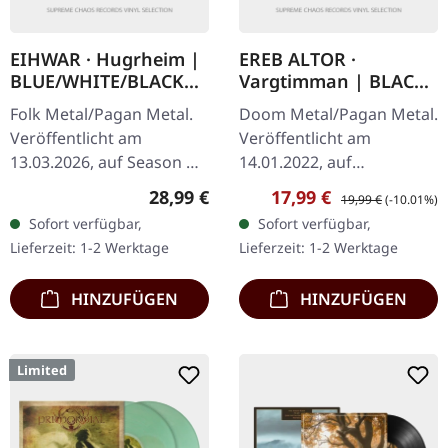
EIHWAR · Hugrheim |
EREB ALTOR ·
BLUE/WHITE/BLACK
Vargtimman | BLACK
LP
LP
Folk Metal/Pagan Metal.
Doom Metal/Pagan Metal.
Veröffentlicht am
Veröffentlicht am
13.03.2026, auf Season Of
14.01.2022, auf
Mist. Blau/Weiß/Schwarz
Hammerheart Records.
Regulärer Preis:
Verkaufspreis:
Regulärer Preis:
28,99 €
17,99 €
19,99 €
(-10.01%)
marmoriertes Vinyl im
Schwarzes Vinyl.
Sofort verfügbar,
Sofort verfügbar,
Gatefold-Cover mit Insert
"Vargtimman" von EREB
Lieferzeit: 1-2 Werktage
Lieferzeit: 1-2 Werktage
und…
ALTOR ist eine mystische
Reise…
HINZUFÜGEN
HINZUFÜGEN
Limited