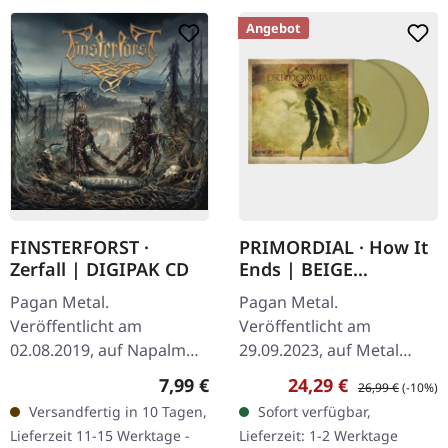
Angebot
FINSTERFORST ·
PRIMORDIAL · How It
Zerfall | DIGIPAK CD
Ends | BEIGE
MARBLED 2LP
Pagan Metal.
Pagan Metal.
Veröffentlicht am
Veröffentlicht am
02.08.2019, auf Napalm
29.09.2023, auf Metal
Records. CD im Digipak.
Blade Records. Beige
Regulärer Preis:
Verkaufspreis:
Regulärer Preis:
7,99 €
24,29 €
26,99 €
(-10%)
Finsterforst entfesseln
marmoriertes Doppel-
Versandfertig in 10 Tagen,
Sofort verfügbar,
mit „Zerfall" ihr bisher
Vinyl im Gatefold-Cover.
Lieferzeit 11-15 Werktage -
Lieferzeit: 1-2 Werktage
vernichtendste…
Die irischen Legenden…