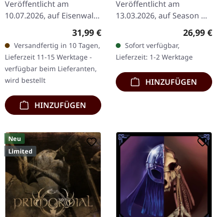
Veröffentlicht am
Veröffentlicht am
10.07.2026, auf Eisenwald.
13.03.2026, auf Season Of
Aschenbronze Doppel-
Mist. Schwarzes Vinyl im
Regulärer Preis:
Reguläre
31,99 €
26,99 €
Vinyl im Gatefold-Cover
Gatefold-Cover mit Insert
Versandfertig in 10 Tagen,
Sofort verfügbar,
mit Innendruck. Poster
und A2-Photo-Poster.
Lieferzeit 11-15 Werktage -
Lieferzeit: 1-2 Werktage
auf…
Eihwar…
verfügbar beim Lieferanten,
wird bestellt
HINZUFÜGEN
HINZUFÜGEN
Neu
Limited