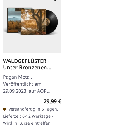
WALDGEFLÜSTER ·
Unter Bronzenen
Kronen | BLACK LP
Pagan Metal.
Veröffentlicht am
29.09.2023, auf AOP
Records. Schwarzes Vinyl
Regulärer Preis:
29,99 €
im Gatefold-Cover.
Versandfertig in 5 Tagen,
Waldgeflüster kehrt mit
Lieferzeit 6-12 Werktage -
"Unter Bronzenen
Wird in Kürze eintreffen
Kronen"…