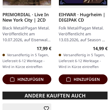
PRIMORDIAL · Live In
EIHWAR · Hugrheim |
New York City | 2CD
DIGIPAK CD
Black Metal/Pagan Metal.
Folk Metal/Pagan Metal.
Veröffentlicht am
Veröffentlicht am
10.07.2026, auf Eisenwald.
13.03.2026, auf Season Of
2CD im Jewelcase mit
Mist. CD im Digipak mit
Regulärer Preis:
Reguläre
17,99 €
14,99 €
ausklappbarem Booklet,
20-seitigem Booklet.
Versandfertig in 5 Tagen,
Versandfertig in 5 Tagen,
inklusive Bilder und
Eihwar haben mit
Lieferzeit 6-12 Werktage -
Lieferzeit 6-12 Werktage -
Credits. Über…
„Hugrheim" etwas…
Wird in Kürze eintreffen
Wird in Kürze eintreffen
HINZUFÜGEN
HINZUFÜGEN
ANDERE KAUFTEN AUCH