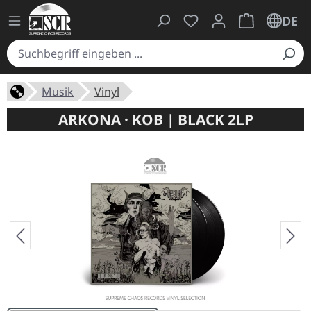
Du hast 0 Produkte auf
Warenkorb ent
DE
Musik
Vinyl
ARKONA · KOB | BLACK 2LP