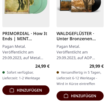
PRIMORDIAL · How It
WALDGEFLÜSTER ·
Ends | MINT
Unter Bronzenen
MARBLED DOUBLE 2LP
Kronen | BLACK LP
Pagan Metal.
Pagan Metal.
Veröffentlicht am
Veröffentlicht am
29.09.2023, auf Metal
29.09.2023, auf AOP
Blade Records. Mint
Records. Schwarzes Vinyl
Regulärer Preis:
Reguläre
24,99 €
29,99 €
marmoriertes Doppel-
im Gatefold-Cover.
Sofort verfügbar,
Versandfertig in 5 Tagen,
Vinyl im Gatefold-Cover.
Waldgeflüster kehrt mit
Lieferzeit: 1-2 Werktage
Lieferzeit 6-12 Werktage -
Limitiert auf 500
"Unter Bronzenen
Wird in Kürze eintreffen
Exemplare.…
Kronen"…
HINZUFÜGEN
HINZUFÜGEN