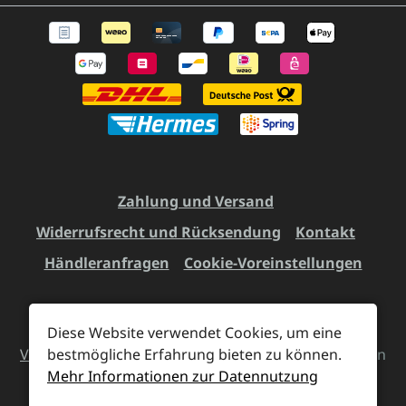
Zahlung und Versand
Widerrufsrecht und Rücksendung
Kontakt
Händleranfragen
Cookie-Voreinstellungen
Diese Website verwendet Cookies, um eine
Alle Preise inkl. gesetzl. Mehrwertsteuer zzgl.
bestmögliche Erfahrung bieten zu können.
Versandkosten
und ggf. Nachnahmegebühren, wenn
Mehr Informationen zur Datennutzung
nicht anders angegeben.