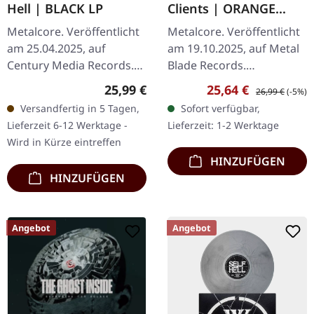
Hell | BLACK LP
Clients | ORANGE
GREY BROWN HAZE LP
Metalcore. Veröffentlicht
Metalcore. Veröffentlicht
am 25.04.2025, auf
am 19.10.2025, auf Metal
Century Media Records.
Blade Records.
Schwarzes Vinyl im 12"
Orange/Grau/Braun Haze
Regulärer Preis:
Verkaufspreis:
Regulärer Preis
25,99 €
25,64 €
26,99 €
(-5%)
Cover, limitierte Auflage.
Vinyl im Gatefold-Cover
Versandfertig in 5 Tagen,
Sofort verfügbar,
Das neueste Werk von
mit 6-seitigem Insert
Lieferzeit 6-12 Werktage -
Lieferzeit: 1-2 Werktage
Caliban,…
und…
Wird in Kürze eintreffen
HINZUFÜGEN
HINZUFÜGEN
Angebot
Angebot