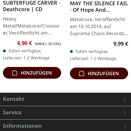
SUBTERFUGE CARVER ·
MAY THE SILENCE FAIL
Deathcore | CD
· Of Hope And
Aspiration | DIGIPAK
Heavy
Metalcore. Veröffentlicht
CD
Metal/Metalcore/Crossov
am 10.10.2014, auf
er. Veröffentlicht am
Supreme Chaos Records.
08.02.2008, auf Supreme
CD im DigiPak. May The
Verkaufspreis:
Regulärer Preis:
6,90 €
Regulär
9,99 €
9,99 €
(-30.93%)
Chaos Records. CD im
Silence Fail liefern mit „Of
Sofort verfügbar,
Sofort verfügbar,
Jewelcase mit 12-seitigem
Hope And Aspiration"
Lieferzeit: 1-2 Werktage
Lieferzeit: 1-2 Werktage
Booklet. Subterfuge
etwas…
Carver…
HINZUFÜGEN
HINZUFÜGEN
Kontakt
Service
Informationen