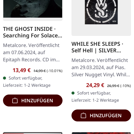
THE GHOST INSIDE ·
Searching For Solace |
CD
WHILE SHE SLEEPS ·
Metalcore. Veröffentlicht
Self Hell | SILVER
am 07.06.2024, auf
NUGGET LP
Epitaph Records. CD im
Metalcore. Veröffentlicht
Jewelcase. The Ghost
am 29.03.2024, auf Pias.
Verkaufspreis:
Regulärer Preis:
13,49 €
14,99 €
(-10.01%)
Inside kehren mit ihrem
Silver Nugget Vinyl. While
Sofort verfügbar,
emotional
She Sleeps kehren mit
Verkaufspreis:
Regulärer Preis:
24,29 €
Lieferzeit: 1-2 Werktage
26,99 €
(-10%)
aufgeladensten und…
ihrer bisher
Sofort verfügbar,
introspektivsten und
Lieferzeit: 1-2 Werktage
HINZUFÜGEN
emotional…
HINZUFÜGEN