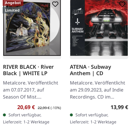
Angebot
Limited
RIVER BLACK · River
ATENA · Subway
Black | WHITE LP
Anthem | CD
Metalcore. Veröffentlicht
Metalcore. Veröffentlicht
am 07.07.2017, auf
am 29.09.2023, auf Indie
Season Of Mist.
Recordings. CD im
Moderner amerikanischer
Jewelcase. Es gibt Bands,
Verkaufspreis:
Regulärer Preis:
Reguläre
20,69 €
13,99 €
22,99 €
(-10%)
Metal von Mitgliedern von
die auf Nummer sicher
Sofort verfügbar,
Sofort verfügbar,
Municipal Waste und
gehen, und dann gibt es
Lieferzeit: 1-2 Werktage
Lieferzeit: 1-2 Werktage
Revocation. Weißes…
Atena —…