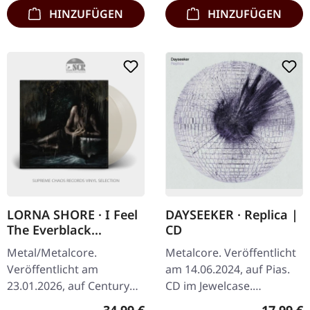
HINZUFÜGEN
HINZUFÜGEN
LORNA SHORE · I Feel
DAYSEEKER · Replica |
The Everblack
CD
Festering Within Me |
Metal/Metalcore.
Metalcore. Veröffentlicht
CLEAR 2LP
Veröffentlicht am
am 14.06.2024, auf Pias.
23.01.2026, auf Century
CD im Jewelcase.
Media Records.
Dayseeker reduzieren auf
Regulärer Preis:
Reguläre
34,99 €
17,99 €