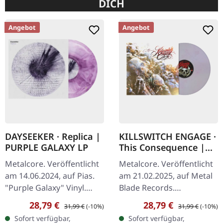
DICH
Angebot
Angebot
DAYSEEKER · Replica |
KILLSWITCH ENGAGE ·
PURPLE GALAXY LP
This Consequence |
"DEFUSED PINK
Metalcore. Veröffentlicht
Metalcore. Veröffentlicht
POLLUTION" CLEAR
am 14.06.2024, auf Pias.
am 21.02.2025, auf Metal
LAVENDER MARBLED
"Purple Galaxy" Vinyl.
Blade Records.
LP
Dayseeker liefern mit
Transparente Lavendel-
Verkaufspreis:
Regulärer Preis:
Verkaufspreis:
Regulärer Preis:
28,79 €
28,79 €
31,99 €
(-10%)
31,99 €
(-10%)
"Replica" ein emotional
Marmorierung Vinyl,
Sofort verfügbar,
Sofort verfügbar,