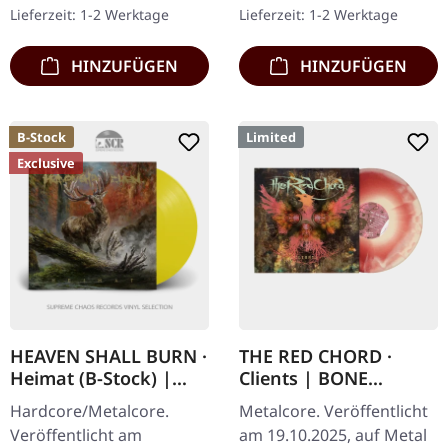
aufgeladenes
Klappcover, Prägung,
Lieferzeit: 1-2 Werktage
Lieferzeit: 1-2 Werktage
Meisterwerk ab…
beinhaltet ein…
HINZUFÜGEN
HINZUFÜGEN
B-Stock
Limited
Exclusive
HEAVEN SHALL BURN ·
THE RED CHORD ·
Heimat (B-Stock) |
Clients | BONE
SUN YELLOW LP
OXBLOOD MERGE LP
Hardcore/Metalcore.
Metalcore. Veröffentlicht
Veröffentlicht am
am 19.10.2025, auf Metal