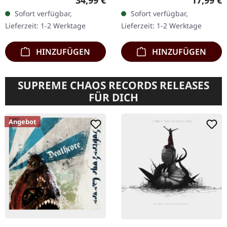
Transparentes Doppel-
"Replica" alles auf den
Sofort verfügbar,
Sofort verfügbar,
Vinyl im Gatefold-Cover
emotionalen Kern und
Lieferzeit: 1-2 Werktage
Lieferzeit: 1-2 Werktage
mit Insert. „I Feel The…
verwandeln…
HINZUFÜGEN
HINZUFÜGEN
SUPREME CHAOS RECORDS RELEASES
FÜR DICH
Angebot