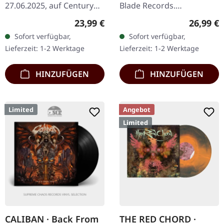
27.06.2025, auf Century
Blade Records.
Media Records.
Beige/Dunkelrotes Vinyl
Regulärer Preis:
Reguläre
23,99 €
26,99 €
Transparentes Sonnen-
mit "Merge"-Effekt im
Sofort verfügbar,
Sofort verfügbar,
Gelb Vinyl, Indie-Exklusiv!
Gatefold-Cover mit 6-
Lieferzeit: 1-2 Werktage
Lieferzeit: 1-2 Werktage
B-Stock: Cover hat…
seitigem Insert…
HINZUFÜGEN
HINZUFÜGEN
Limited
Angebot
Limited
CALIBAN · Back From
THE RED CHORD ·