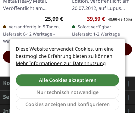
Metal/Heavy Metal.
Edition, veröffentlicht am
ARTBOOK
Veröffentlicht am
20.07.2012, auf Lupus
27.01.2023, auf Prophecy
Lounge. Ltd Deluxe
Regulärer Preis:
Verkaufspreis:
Regulärer Preis:
25,99 €
39,59 €
43,99 €
(-10%)
Productions. Schwarzes
Artbook 2-CD+DVD,
Versandfertig in 5 Tagen,
Sofort verfügbar,
Vinyl im Gatefold-Cover
hardcover 48-page book.
Lieferzeit 6-12 Werktage -
Lieferzeit: 1-2 Werktage
mit bedruckter…
Limitiert auf…
Wird in Kürze eintreffen
Diese Website verwendet Cookies, um eine
HINZUFÜGEN
bestmögliche Erfahrung bieten zu können.
HINZUFÜGEN
Mehr Informationen zur Datennutzung
Alle Cookies akzeptieren
Kontakt
Nur technisch notwendige
Service
Werkzeu
Cookies anzeigen und konfigurieren
Informationen