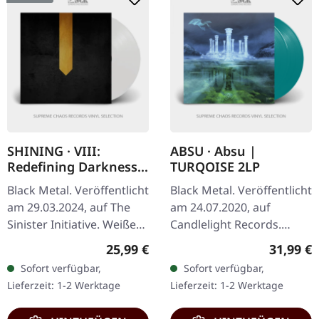
SHINING · VIII:
ABSU · Absu |
Redefining Darkness
TURQOISE 2LP
(Re-Release) | WHITE
Black Metal. Veröffentlicht
Black Metal. Veröffentlicht
LP
am 29.03.2024, auf The
am 24.07.2020, auf
Sinister Initiative. Weißes
Candlelight Records.
Vinyl, mattes Gatefold-
Türkisblaues Doppel-
Regulärer Preis:
Reguläre
25,99 €
31,99 €
Cover, exklusives A3-
Vinyl. Absu kehren mit
Sofort verfügbar,
Sofort verfügbar,
Poster, limitiert auf 237…
ihrem selbstbetitelten
Lieferzeit: 1-2 Werktage
Lieferzeit: 1-2 Werktage
Opus zurück,…