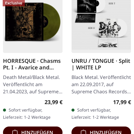
Exclusive
HORRESQUE · Chasms
UNRU / TONGUE · Split
Pt. I - Avarice and
| WHITE LP
Retribution |
Death Metal/Black Metal.
Black Metal. Veröffentlicht
YELLOW/BLACK LP
Veröffentlicht am
am 22.09.2017, auf
21.04.2023, auf Supreme
Supreme Chaos Records.
Chaos Records.
Weißes Vinyl, limitiert auf
Regulärer Preis:
Reguläre
23,99 €
17,99 €
Transparent
nur 250
Sofort verfügbar,
Sofort verfügbar,
Dunkelgelb/Schwarz
handnummerierte
Lieferzeit: 1-2 Werktage
Lieferzeit: 1-2 Werktage
marmoriertes Vinyl im
Exemplare. · 180g Vinyl
schweren Cover…
für…
HINZUFÜGEN
HINZUFÜGEN