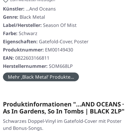
Künstler:
...And Oceans
Genre:
Black Metal
Label/Hersteller:
Season Of Mist
Farbe:
Schwarz
Eigenschaften:
Gatefold-Cover, Poster
Produktnummer:
EM00149430
EAN:
0822603166811
Herstellernummer:
SOM668LP
Mehr ‚Black Metal‘ Produkte...
Produktinformationen "...AND OCEANS ·
As In Gardens, So In Tombs | BLACK 2LP"
Schwarzes Doppel-Vinyl im Gatefold-Cover mit Poster
und Bonus-Songs.