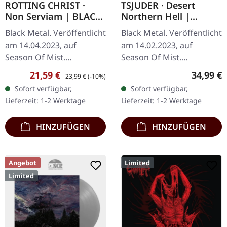
ROTTING CHRIST ·
TSJUDER · Desert
Non Serviam | BLACK
Northern Hell |
LP
SILVER 2LP
Black Metal. Veröffentlicht
Black Metal. Veröffentlicht
am 14.04.2023, auf
am 14.02.2023, auf
Season Of Mist.
Season Of Mist.
Schwarzes Vinyl. Dieses
Silberfarbenes Doppel-
Verkaufspreis:
Regulärer Preis:
Reguläre
21,59 €
34,99 €
23,99 €
(-10%)
legendäre griechische
Vinyl, limitiert auf 500
Sofort verfügbar,
Sofort verfügbar,
Black Metal Meisterwerk
Stück im Gatefold-Cover.
Lieferzeit: 1-2 Werktage
Lieferzeit: 1-2 Werktage
gilt als eines…
Tjuders…
HINZUFÜGEN
HINZUFÜGEN
Angebot
Limited
Limited