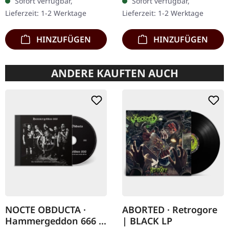
Sofort verfügbar,
Sofort verfügbar,
Gatefold-Cover mit
Vinyl mit blauen Splattern,
Lieferzeit: 1-2 Werktage
Lieferzeit: 1-2 Werktage
bedrucktem…
…
HINZUFÜGEN
HINZUFÜGEN
ANDERE KAUFTEN AUCH
NOCTE OBDUCTA ·
ABORTED · Retrogore
Hammergeddon 666 |
| BLACK LP