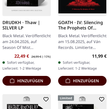
DRUDKH · Thaw |
GOATH · IV: Silencing
SILVER LP
The Prophets Of
Deceit | DIGIPAK CD
Black Metal. Veröffentlicht
Black Metal. Veröffentlicht
am 24.04.2026, auf
am 15.08.2025, auf Ván
Season Of Mist
Records. Limitierte
Underground Activists.
Auflage als CD im DigiPak.
Verkaufspreis:
Regulärer Preis:
Reguläre
22,49 €
11,99 €
24,99 €
(-10%)
Silbernes Vinyl im
Limitiert auf 500
Sofort verfügbar,
Sofort verfügbar,
Gatefold-Cover. Limitiert
Exemplare. Goath kehren
Lieferzeit: 1-2 Werktage
Lieferzeit: 1-2 Werktage
auf 250 Exemplare.…
mit ihrem…
HINZUFÜGEN
HINZUFÜGEN
Limited