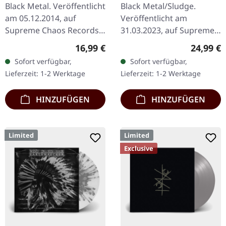
SPLATTER LP
Black Metal. Veröffentlicht
Black Metal/Sludge.
am 05.12.2014, auf
Veröffentlicht am
Supreme Chaos Records.
31.03.2023, auf Supreme
Limitierte Auflage als
Chaos Records. SCR-
Regulärer Preis:
Reguläre
16,99 €
24,99 €
aufwändiger Dreifach-
exklusives Ultra Clear
Sofort verfügbar,
Sofort verfügbar,
Klapp-DigiPak mit 2 CDs:
Vinyl mit schwarzen und
Lieferzeit: 1-2 Werktage
Lieferzeit: 1-2 Werktage
The…
weißen Splattern mit…
HINZUFÜGEN
HINZUFÜGEN
Limited
Limited
Exclusive