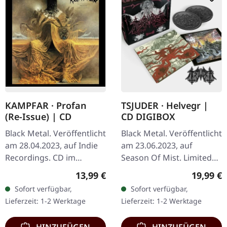
KAMPFAR · Profan
TSJUDER · Helvegr |
(Re-Issue) | CD
CD DIGIBOX
Black Metal. Veröffentlicht
Black Metal. Veröffentlicht
am 28.04.2023, auf Indie
am 23.06.2023, auf
Recordings. CD im
Season Of Mist. Limited
Jewelcase. Profan von
Digibox enthält CD &
Regulärer Preis:
Reguläre
13,99 €
19,99 €
Kampfar stellt einen
Bonus-CD, 2
Sofort verfügbar,
Sofort verfügbar,
eindrucksvollen Beitrag
Lederuntersetzer &
Lieferzeit: 1-2 Werktage
Lieferzeit: 1-2 Werktage
zur…
Metal-Pin. "Helvegr"…