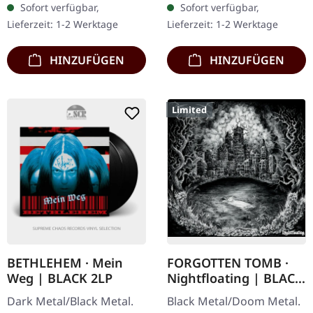
Sofort verfügbar,
Sofort verfügbar,
Das Schweizer
Die norwegischen Black…
Lieferzeit: 1-2 Werktage
Lieferzeit: 1-2 Werktage
Atmospheric Black…
HINZUFÜGEN
HINZUFÜGEN
Limited
BETHLEHEM · Mein
FORGOTTEN TOMB ·
Weg | BLACK 2LP
Nightfloating | BLACK
TAPE
Dark Metal/Black Metal.
Black Metal/Doom Metal.