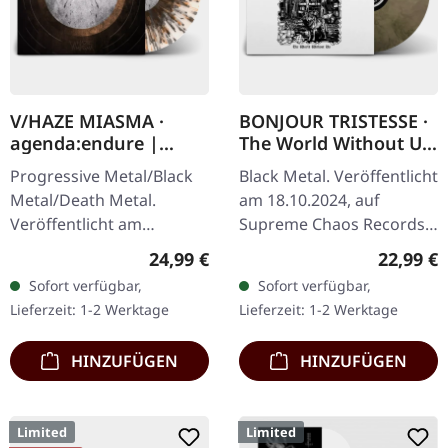
V/HAZE MIASMA ·
BONJOUR TRISTESSE ·
agenda:endure |
The World Without Us
SPLATTER LP
| ECO RECYCLE LP
Progressive Metal/Black
Black Metal. Veröffentlicht
Metal/Death Metal.
am 18.10.2024, auf
Veröffentlicht am
Supreme Chaos Records.
08.12.2023, auf Supreme
Eco Recycle Vinyl mit
Regulärer Preis:
Reguläre
24,99 €
22,99 €
Chaos Records. SCR
Insert, die Farbe kann
Sofort verfügbar,
Sofort verfügbar,
Exklusives Ultra
variieren, limitiert auf
Lieferzeit: 1-2 Werktage
Lieferzeit: 1-2 Werktage
Clear/Silber/Gold/Schwar
100…
z…
HINZUFÜGEN
HINZUFÜGEN
Limited
Limited