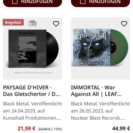
HINZUFÜGEN
HINZUFÜGEN
Angebot
PAYSAGE D'HIVER ·
IMMORTAL · War
Das Gletschertor / Das
Against All | LEAF
Schwarze Metall-Eisen
GREEN/MINK
Black Metal. Veröffentlicht
Black Metal. Veröffentlicht
| BLACK LP
SPLATTER LP
am 24.04.2020, auf
am 26.05.2023, auf
Kunsthall Produktionen.
Nuclear Blast Records.
Schwarzes Vinyl mit
Leaf Green/Mink Splatter
Verkaufspreis:
Regulärer Preis:
Reguläre
21,59 €
44,99 €
23,99 €
(-10%)
bedruckter Innenhülle.
Vinyl im Gatefold-Cover.