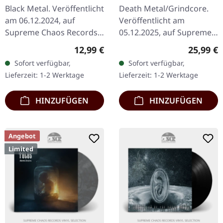
CD
Black Metal. Veröffentlicht
Death Metal/Grindcore.
am 06.12.2024, auf
Veröffentlicht am
Supreme Chaos Records.
05.12.2025, auf Supreme
CD im Jewelcase mit 8-
Chaos Records.
Regulärer Preis:
Reguläre
12,99 €
25,99 €
seitigem Booklet. Mit
Schwarzes Vinyl. Vinyl-
Sofort verfügbar,
Sofort verfügbar,
„Hammergeddon 666 -
Spezifikationen: ·
Lieferzeit: 1-2 Werktage
Lieferzeit: 1-2 Werktage
Die Katakomben…
Schweres, mattes Cover…
HINZUFÜGEN
HINZUFÜGEN
Angebot
Limited