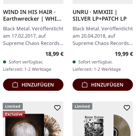
WIND IN HIS HAIR ·
UNRU · MMXIII |
Earthwrecker | WHITE
SILVER LP+PATCH LP
SPLATTER LP
Black Metal. Veröffentlicht
Black Metal. Veröffentlicht
am 17.02.2017, auf
am 20.04.2018, auf
Supreme Chaos Records.
Supreme Chaos Records.
Weißes Vinyl mit grauen
Exklusives silbernes Vinyl -
Regulärer Preis:
Reguläre
18,99 €
19,99 €
Splattern im Standard-
nur beim SCR Mailorder,
Sofort verfügbar,
Sofort verfügbar,
Cover, kommt mit Insert.…
mit rundem Logo-Patch!…
Lieferzeit: 1-2 Werktage
Lieferzeit: 1-2 Werktage
HINZUFÜGEN
HINZUFÜGEN
Limited
Limited
Exclusive