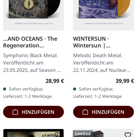
...AND OCEANS · The
WINTERSUN ·
Regeneration
Wintersun |
Itinerary | BLACK LP
TRANSPARENT
Symphonic Black Metal.
Melodic Death Metal.
ORANGE 2LP
Veröffentlicht am
Veröffentlicht am
23.05.2025, auf Season Of
22.11.2024, auf Nuclear
Mist. Schwarzes 12" Vinyl,
Blast Records. Limitierte
Regulärer Preis:
Reguläre
28,99 €
39,99 €
Gatefold-Cover mit
Auflage auf
Sofort verfügbar,
Sofort verfügbar,
Pantone-Bronze- und
transparentem orangem
Lieferzeit: 1-2 Werktage
Lieferzeit: 1-2 Werktage
Silberdruck,…
Doppelvinyl. "Wintersun",
…
HINZUFÜGEN
HINZUFÜGEN
Limited