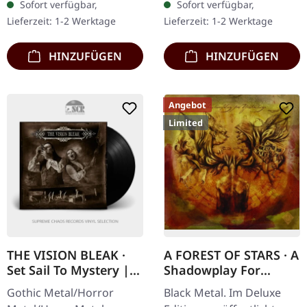
Sofort verfügbar,
Sofort verfügbar,
mit bedruckter
Doppel-Vinyl im Gatefold-
Lieferzeit: 1-2 Werktage
Lieferzeit: 1-2 Werktage
Innenhülle,…
Cover mit zusätzlichem…
HINZUFÜGEN
HINZUFÜGEN
Angebot
Limited
THE VISION BLEAK ·
A FOREST OF STARS · A
Set Sail To Mystery |
Shadowplay For
BLACK LP
Yesterdays | LIMITED
Gothic Metal/Horror
Black Metal. Im Deluxe
DELUXE 2CD+DVD