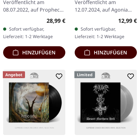
Veröffentlicht am
Veröffentlicht am
08.07.2022, auf Prophecy
12.07.2024, auf Agonia
Productions. Schwarzes
Records. Schwarze Musik
Regulärer Preis:
Reguläre
28,99 €
12,99 €
Doppel-Vinyl im Gatefold
Kassette. Limitiert auf 200
Sofort verfügbar,
Sofort verfügbar,
Cover mit gepolsterten
Stück. Forgotten Tomb
Lieferzeit: 1-2 Werktage
Lieferzeit: 1-2 Werktage
Innenhüllen…
kehren mit…
HINZUFÜGEN
HINZUFÜGEN
Angebot
Limited