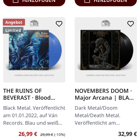
HINZUFÜGEN
HINZUFÜGEN
Angebot
Limited
THE RUINS OF
NOVEMBERS DOOM ·
BEVERAST · Blood
Major Arcana | BLACK
Vaults | BLUE/WHITE
2LP
Black Metal. Veröffentlicht
Dark Metal/Doom
2LP
am 01.01.2022, auf Ván
Metal/Death Metal.
Records. Blau und weiß
Veröffentlicht am
marmoriertes Doppel-
19.09.2025, auf Prophecy
Verkaufspreis:
Regulärer Preis:
Reguläre
26,99 €
32,99 €
29,99 €
(-10%)
Vinyl im Gatefold-Cover
Productions. Schwarzes