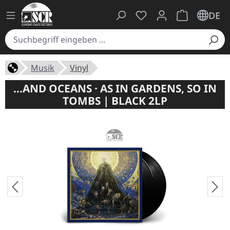
Du hast 0 Produkte auf
Warenkorb ent
DE
Musik
Vinyl
...AND OCEANS · AS IN GARDENS, SO IN
TOMBS | BLACK 2LP