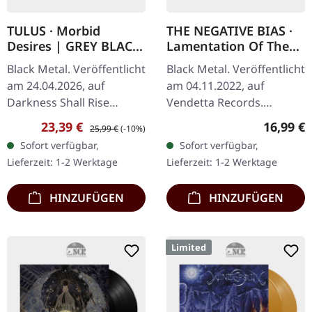
TULUS · Morbid
THE NEGATIVE BIAS ·
Desires | GREY BLACK
Lamentation Of The
MARBLED LP
Chaos Omega | BLACK
Black Metal. Veröffentlicht
Black Metal. Veröffentlicht
LP
am 24.04.2026, auf
am 04.11.2022, auf
Darkness Shall Rise
Vendetta Records.
Productions.
Schwarzes Vinyl im
Verkaufspreis:
Regulärer Preis:
Reguläre
23,39 €
16,99 €
25,99 €
(-10%)
Grau/schwarz
Standard-Cover. The
Sofort verfügbar,
Sofort verfügbar,
marmoriertes Vinyl im
Negative Bias entfesselt
Lieferzeit: 1-2 Werktage
Lieferzeit: 1-2 Werktage
Standard-Cover mit
mit „Lamentation Of…
Insert.…
HINZUFÜGEN
HINZUFÜGEN
Limited