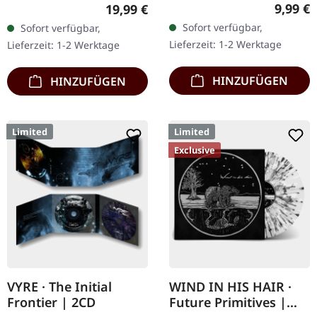
19.01.2002, auf Supreme
Schweres transparent
Regulär
9,99 €
Regulärer Preis:
19,99 €
Chaos Records. CD im
bronze farbenes Vinyl im
Sofort verfügbar,
Sofort verfügbar,
Jewelcase. Neuauflage mit
Gatefold-Cover mit
Lieferzeit: 1-2 Werktage
Lieferzeit: 1-2 Werktage
neuem Artwork,…
exklusivem…
HINZUFÜGEN
HINZUFÜGEN
Limited
Limited
Exclusive
VYRE · The Initial
WIND IN HIS HAIR ·
Frontier | 2CD
Future Primitives |