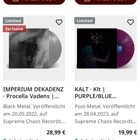
Limited
Limited
Exclusive
IMPERIUM DEKADENZ
KALT · Klt |
· Procella Vadens |
PURPLE/BLUE
SILVER 2LP
SPLATTER LP
Black Metal. Veröffentlicht
Post-Metal. Veröffentlicht
am 20.05.2022, auf
am 28.04.2023, auf
Supreme Chaos Records.
Supreme Chaos Records.
Letzte Exemplare! #4-10
SCR-Exklusives Splatter-
Regulärer Preis:
Reguläre
28,99 €
19,99 €
Silbernes Doppel-Vinyl im
Vinyl auf transparent lila