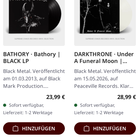
BATHORY · Bathory |
DARKTHRONE · Under
BLACK LP
A Funeral Moon |
CLEAR LP
Black Metal. Veröffentlicht
Black Metal. Veröffentlicht
am 01.03.2013, auf Black
am 15.05.2026, auf
Mark Production.
Peaceville Records. Klares
Schwarzes Vinyl. Das
Vinyl im Standard-Cover.
Regulärer Preis:
Reguläre
23,99 €
28,99 €
selbstbetitelte
Plastic Head exklusive,
Sofort verfügbar,
Sofort verfügbar,
Debütalbum von Bathory
limitierte Auflage.
Lieferzeit: 1-2 Werktage
Lieferzeit: 1-2 Werktage
ist ein Meilenstein…
Erhebt…
HINZUFÜGEN
HINZUFÜGEN