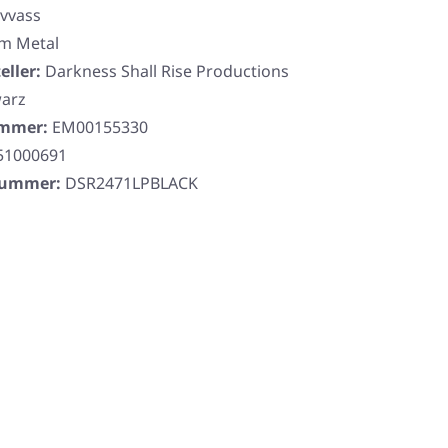
ivvass
m Metal
eller:
Darkness Shall Rise Productions
arz
ummer:
EM00155330
51000691
rnummer:
DSR2471LPBLACK