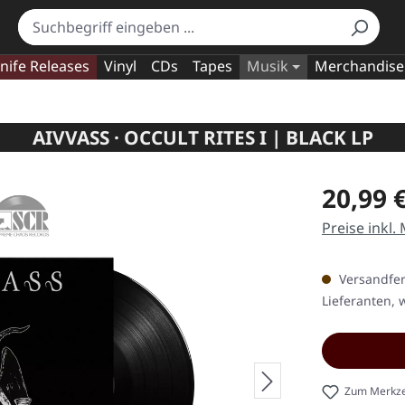
nife Releases
Vinyl
CDs
Tapes
Musik
Merchandise
AIVVASS · OCCULT RITES I | BLACK LP
Regulärer Pr
20,99 
Preise inkl.
Versandfert
Lieferanten, w
Zum Merkze