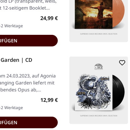
old LP (transparent, weiß,
t 12-seitigem Booklet…
Regulärer Preis:
24,99 €
1-2 Werktage
UFÜGEN
Garden | CD
am 24.03.2023, auf Agonia
anging Garden liefert mit
ubendes Opus ab,…
Regulärer Preis:
12,99 €
1-2 Werktage
UFÜGEN