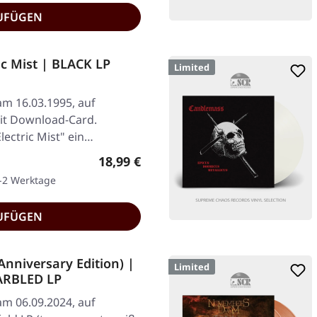
UFÜGEN
ic Mist | BLACK LP
Limited
am 16.03.1995, auf
mit Download-Card.
lectric Mist" ein…
Regulärer Preis:
18,99 €
1-2 Werktage
UFÜGEN
Anniversary Edition) |
Limited
ARBLED LP
am 06.09.2024, auf