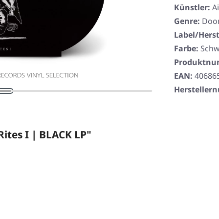
Künstler:
A
Genre:
Doo
Label/Herst
Farbe:
Schw
Produktn
EAN:
40686
Herstelle
ites I | BLACK LP"