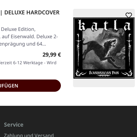
 | DELUXE HARDCOVER
Deluxe Edition,
, auf Eisenwald. Deluxe 2-
lienprägung und 64
Regulärer Preis:
29,99 €
ferzeit 6-12 Werktage - Wird
UFÜGEN
Service
Zahlung und Versand