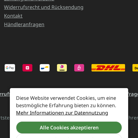
Widerrufsrecht und Rücksendung
Kontakt
Händleranfragen
rrufsrecht und Rücksendung
Kontakt
Händleranfrag
Diese Website verwendet Cookies, um eine
bestmögliche Erfahrung bieten zu können.
Mehr Informationen zur Datennutzung
rtsteuer zzgl.
Versandkosten
und ggf. Nachnahmegebühren,
Alle Cookies akzeptieren
Vertrag widerrufen