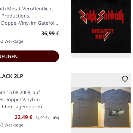
h Metal. Veröffentlicht
 Productions.
Doppel-Vinyl im Gatefold-
Regulärer Preis:
36,99 €
1-2 Werktage
UFÜGEN
LACK 2LP
am 15.08.2008, auf
s Doppel-Vinyl im
ichten Lagerspuren.
Verkaufspreis:
Regulärer Preis:
22,49 €
24,99 €
(-10%)
1-2 Werktage