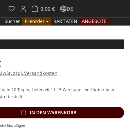
Du hast 0 Produkte auf dem Merkzettel
Warenkorb enthält 0 Positionen. Der Gesamt
0,00 €
DE
Bücher
Preorder
RARITÄTEN
ANGEBOTE
eis:
€
 MwSt. zzgl. Versandkosten
ig in 10 Tagen, Lieferzeit 11-15 Werktage - verfügbar beim
ird bestellt
IN DEN WARENKORB
ttel hinzufügen