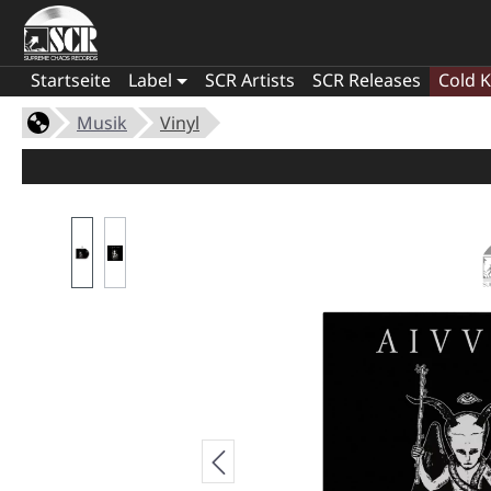
Startseite
Label
SCR Artists
SCR Releases
Cold K
Musik
Vinyl