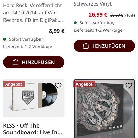
DIGIPAK CD
Schwarzes Vinyl.
Hard Rock. Veröffentlicht
am 24.10.2014, auf Ván
Verkaufspreis:
Regulärer Preis:
26,99 €
29,99 €
(-10%)
Records. CD im DigiPak.
Sofort verfügbar,
Vanderbuyst liefern mit
Regulärer Preis:
Lieferzeit: 1-2 Werktage
8,99 €
ihrem Debütalbum ein
Sofort verfügbar,
donnerndes Statement
HINZUFÜGEN
Lieferzeit: 1-2 Werktage
ab, das in…
HINZUFÜGEN
Angebot
Angebot
KISS · Off The
Soundboard: Live In