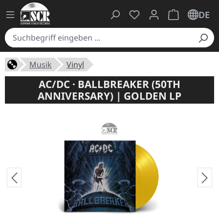
Du hast 0 Produkte auf
Warenkorb ent
DE
Musik
Vinyl
AC/DC · BALLBREAKER (50TH
ANNIVERSARY) | GOLDEN LP