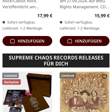
Rock/Classic Rock.
am 27.09.2024, auf BMG
Veröffentlicht am
Rights Management. CD
21.02.2020, auf Sony
im Digipak. Das Jahr 1987:
Regulärer Preis:
Reguläre
17,99 €
15,99 €
Music. CD im 6-sitigen
Hair Metal regiert die
Sofort verfügbar,
Sofort verfügbar,
Deluxe Softpak mit
Welt, die Riffs sind dick,…
Lieferzeit: 1-2 Werktage
Lieferzeit: 1-2 Werktage
Prägedruck. Nach einer…
HINZUFÜGEN
HINZUFÜGEN
SUPREME CHAOS RECORDS RELEASES
FÜR DICH
Limited
Limited
Exclusive