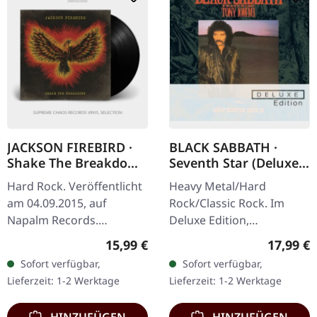
JACKSON FIREBIRD ·
BLACK SABBATH ·
Shake The Breakdown
Seventh Star (Deluxe
| BLACK LP
Edition) | DELUXE 2CD
Hard Rock. Veröffentlicht
Heavy Metal/Hard
am 04.09.2015, auf
Rock/Classic Rock. Im
Napalm Records.
Deluxe Edition,
Schwarzes Vinyl LP im
veröffentlicht am
Regulärer Preis:
Reguläre
15,99 €
17,99 €
Gatefold Cover. Mann,
16.11.2010, auf Sanctuary
Sofort verfügbar,
Sofort verfügbar,
lass mich dir von diesem
Records. 2CD Deluxe
Lieferzeit: 1-2 Werktage
Lieferzeit: 1-2 Werktage
absoluten Kracher…
Edition Set. Limitierte
Deluxe…