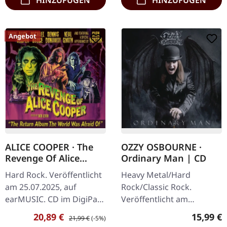
HINZUFÜGEN
HINZUFÜGEN
Angebot
ALICE COOPER · The
OZZY OSBOURNE ·
Revenge Of Alice
Ordinary Man | CD
Cooper | DIGIPAK CD
Hard Rock. Veröffentlicht
Heavy Metal/Hard
am 25.07.2025, auf
Rock/Classic Rock.
earMUSIC. CD im DigiPak
Veröffentlicht am
mit 16-seitigem Booklet.
21.02.2020, auf Sony
Verkaufspreis:
Regulärer Preis:
Reguläre
20,89 €
15,99 €
21,99 €
(-5%)
Der Meister des
Music. CD im Jewelcase.