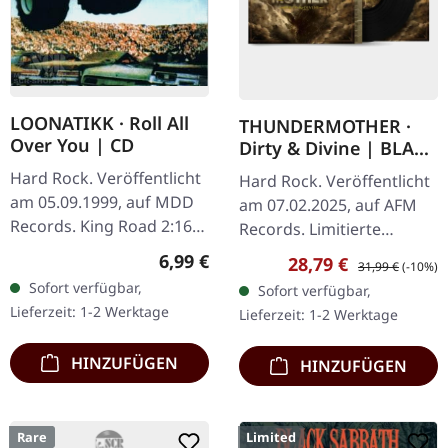
LOONATIKK · Roll All
THUNDERMOTHER ·
Over You | CD
Dirty & Divine | BLACK
LP
Hard Rock. Veröffentlicht
Hard Rock. Veröffentlicht
am 05.09.1999, auf MDD
am 07.02.2025, auf AFM
Records. King Road 2:16
Records. Limitierte
Asphalt Soul 2:41
schwarze Vinyl-Edition
Regulärer Preis:
6,99 €
Verkaufspreis:
Regulärer Preis:
28,79 €
31,99 €
(-10%)
Sixpack'n'a Heartache
inklusive Kunstdruck.
Sofort verfügbar,
Sofort verfügbar,
2:12 Hellhound 2:44
Knapp zwei Jahre nach
Lieferzeit: 1-2 Werktage
Lieferzeit: 1-2 Werktage
Lowridin'…
ihrem letzten…
HINZUFÜGEN
HINZUFÜGEN
Rare
Limited