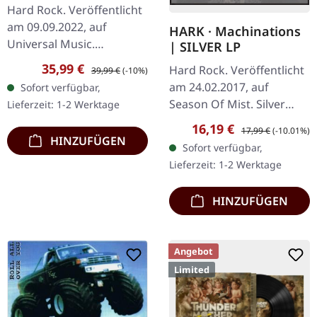
Des Moines 1977 |
Hard Rock. Veröffentlicht
BLACK 2LP
am 09.09.2022, auf
HARK · Machinations
Universal Music.
| SILVER LP
Schwarzes Doppel-Vinyl.
Verkaufspreis:
Regulärer Preis:
35,99 €
Hard Rock. Veröffentlicht
39,99 €
(-10%)
Was für ein absoluter
am 24.02.2017, auf
Sofort verfügbar,
Schatz für Rock-Historiker
Season Of Mist. Silver
Lieferzeit: 1-2 Werktage
und…
vinyl in gatefold cover
Verkaufspreis:
Regulärer Preis:
16,19 €
17,99 €
(-10.01%)
with insert, 200 copies
HINZUFÜGEN
Sofort verfügbar,
only Hark entfesselt mit…
Lieferzeit: 1-2 Werktage
HINZUFÜGEN
Angebot
Limited