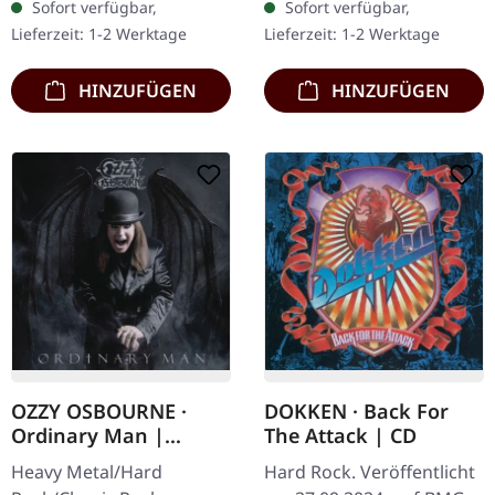
Sofort verfügbar,
Sofort verfügbar,
theatralischen Shock
Nach Jahrzehnten des
Lieferzeit: 1-2 Werktage
Lieferzeit: 1-2 Werktage
Rock kehrt mit…
Heavy Metal Chaos
liefert…
HINZUFÜGEN
HINZUFÜGEN
OZZY OSBOURNE ·
DOKKEN · Back For
Ordinary Man |
The Attack | CD
DIGIPAK CD
Heavy Metal/Hard
Hard Rock. Veröffentlicht