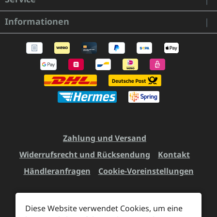
Informationen
Zahlung und Versand
Widerrufsrecht und Rücksendung
Kontakt
Händleranfragen
Cookie-Voreinstellungen
Diese Website verwendet Cookies, um eine
Alle Preise inkl. gesetzl. Mehrwertsteuer zzgl.