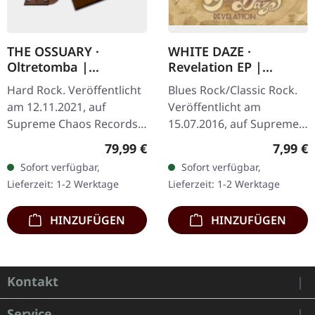
THE OSSUARY ·
WHITE DAZE ·
Oltretomba |
Revelation EP |
WOODEN LP/CD/TAPE
DIIGPAK CD
Hard Rock. Veröffentlicht
Blues Rock/Classic Rock.
BOX
am 12.11.2021, auf
Veröffentlicht am
Supreme Chaos Records.
15.07.2016, auf Supreme
Extrem schwere braune
Chaos Records.
Regulärer Preis:
Regulär
79,99 €
7,99 €
Holzbox mit Logo und
Erstauflage im edlen
Sofort verfügbar,
Sofort verfügbar,
Nummerierung, limitiert
Limited Digipak. White
Lieferzeit: 1-2 Werktage
Lieferzeit: 1-2 Werktage
auf nur 100…
Daze liefern mit ihrer…
HINZUFÜGEN
HINZUFÜGEN
Kontakt
Service