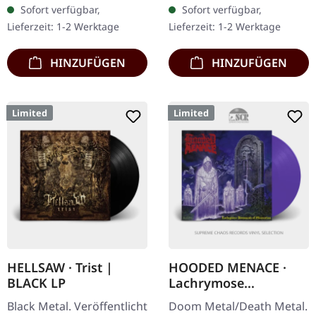
Doppel-Vinyl im Gatefold-
Schwarzes Vinyl im
Sofort verfügbar,
Sofort verfügbar,
Cover. Exklusive Version
Gatefold-Cover. Vinyl-
Lieferzeit: 1-2 Werktage
Lieferzeit: 1-2 Werktage
nur bei…
Spezifikationen: ·
Schweres,…
HINZUFÜGEN
HINZUFÜGEN
Limited
Limited
HELLSAW · Trist |
HOODED MENACE ·
BLACK LP
Lachrymose
Monuments Of
Black Metal. Veröffentlicht
Doom Metal/Death Metal.
Obscuration | PURPLE