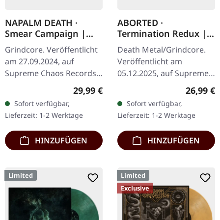
NAPALM DEATH ·
ABORTED ·
Smear Campaign |
Termination Redux |
TRANSPARENT
ORANGE/BLACK
Grindcore. Veröffentlicht
Death Metal/Grindcore.
RED/BLACK SPLATTER
SPLATTER LP
am 27.09.2024, auf
Veröffentlicht am
LP
Supreme Chaos Records.
05.12.2025, auf Supreme
Exklusives Splatter-Vinyl
Chaos Records.
Regulärer Preis:
Reguläre
29,99 €
26,99 €
mit Insert und schwerem
Orangenes Vinyl mit
Sofort verfügbar,
Sofort verfügbar,
Cover, limitiert auf 100…
schwarzen Splattern -
Lieferzeit: 1-2 Werktage
Lieferzeit: 1-2 Werktage
"Slash Splatter Vinyl".…
HINZUFÜGEN
HINZUFÜGEN
Limited
Limited
Exclusive