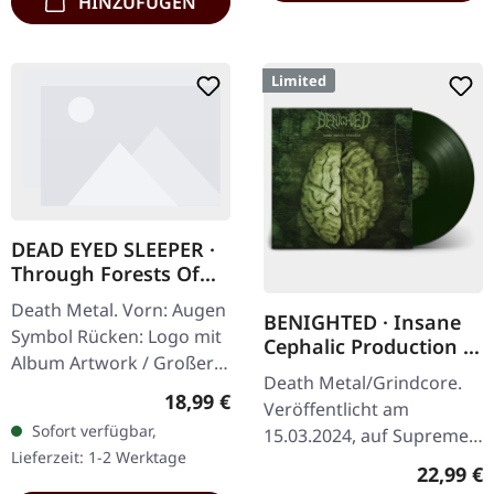
HINZUFÜGEN
Limited
DEAD EYED SLEEPER ·
Through Forests Of
Nonentities Bug Zip |
Death Metal. Vorn: Augen
HSW ZIP L
BENIGHTED · Insane
Symbol Rücken: Logo mit
Cephalic Production |
Album Artwork / Großer
DARK GREEN LP
Death Metal/Grindcore.
stilisierter Käfer 80%
Regulärer Preis:
18,99 €
Veröffentlicht am
Baumwolle, 20% Polyester
Sofort verfügbar,
15.03.2024, auf Supreme
Lieferzeit: 1-2 Werktage
Chaos Records.
Reguläre
22,99 €
Dunkelgrünes Vinyl mit