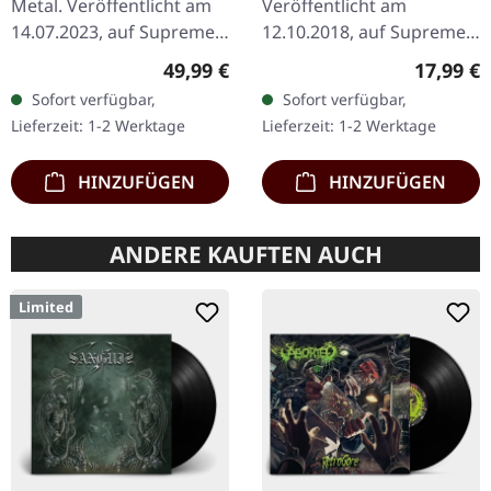
Metal. Veröffentlicht am
Veröffentlicht am
14.07.2023, auf Supreme
12.10.2018, auf Supreme
Chaos Records. SCR-
Chaos Records.
Regulärer Preis:
Reguläre
49,99 €
17,99 €
exklusives Bundle, 50
Transparent rot mit
Sofort verfügbar,
Sofort verfügbar,
Exemplare, bestehend
schwarz marmoriert und
Lieferzeit: 1-2 Werktage
Lieferzeit: 1-2 Werktage
aus: · Gelbes Vinyl…
Erzketzer Patch, limitiert
auf 100…
HINZUFÜGEN
HINZUFÜGEN
ANDERE KAUFTEN AUCH
Limited