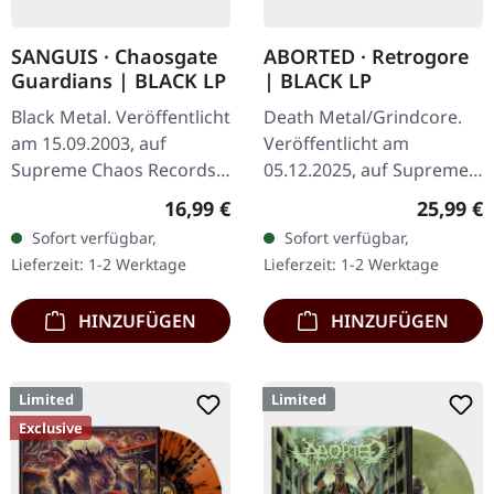
SANGUIS · Chaosgate
ABORTED · Retrogore
Guardians | BLACK LP
| BLACK LP
Black Metal. Veröffentlicht
Death Metal/Grindcore.
am 15.09.2003, auf
Veröffentlicht am
Supreme Chaos Records.
05.12.2025, auf Supreme
Schwarzes 180g Vinyl,
Chaos Records.
Regulärer Preis:
Reguläre
16,99 €
25,99 €
limitiert auf nur 333
Schwarzes Vinyl. Vinyl-
Sofort verfügbar,
Sofort verfügbar,
handnummeriertes
Spezifikationen: ·
Lieferzeit: 1-2 Werktage
Lieferzeit: 1-2 Werktage
Exemplare. Das…
Schweres, mattes Cover…
HINZUFÜGEN
HINZUFÜGEN
Limited
Limited
Exclusive