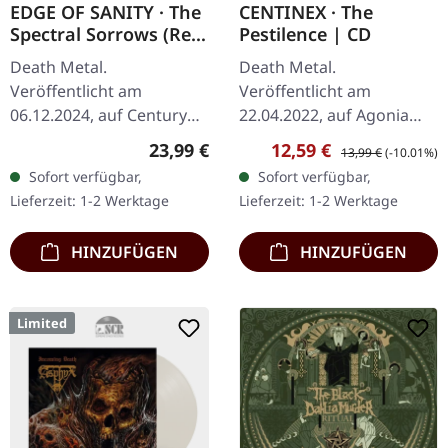
EDGE OF SANITY · The
CENTINEX · The
Spectral Sorrows (Re-
Pestilence | CD
Issue 2024) | 2CD
Death Metal.
Death Metal.
Veröffentlicht am
Veröffentlicht am
06.12.2024, auf Century
22.04.2022, auf Agonia
Media Records. Limitierte
Records. CD im Jewelcase.
Regulärer Preis:
Verkaufspreis:
Regulärer Preis:
23,99 €
12,59 €
13,99 €
(-10.01%)
Deluxe 2CD Jewelcase in
Limitiert auf 1000 Stück.
Sofort verfügbar,
Sofort verfügbar,
O-Card Verpackung. "The
Die schwedischen Death
Lieferzeit: 1-2 Werktage
Lieferzeit: 1-2 Werktage
Spectral Sorrows"…
Metal-Veteranen…
HINZUFÜGEN
HINZUFÜGEN
Limited