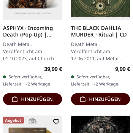
ASPHYX · Incoming
THE BLACK DAHLIA
Death (Pop-Up) |
MURDER · Ritual | CD
CLEAR LP
Death Metal.
Death Metal.
Veröffentlicht am
Veröffentlicht am
01.10.2023, auf Church Of
17.06.2011, auf Metal
Vinyl. Transparentes Vinyl
Blade Records. CD im
Regulärer Preis:
Regulär
39,99 €
9,99 €
im Deluxe-Popup-Cover,
Jewelcase. "Ritual" von
Sofort verfügbar,
Sofort verfügbar,
limitiert auf 235
The Black Dahlia Murder
Lieferzeit: 1-2 Werktage
Lieferzeit: 1-2 Werktage
Exemplare. Nummeriert:…
ist ein kraftvolles
Zeugnis…
HINZUFÜGEN
HINZUFÜGEN
Angebot