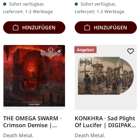
Sofort verfügbar,
Sofort verfügbar,
die deutschen Doom-
Jewelcase mit 12-seitigem
Lieferzeit: 1-2 Werktage
Lieferzeit: 1-2 Werktage
Titanen Ahab 2020…
Booklet. Aus…
HINZUFÜGEN
HINZUFÜGEN
Angebot
THE OMEGA SWARM ·
KONKHRA · Sad Plight
Crimson Demise |
Of Lucifer | DIGIPAK
DIGIPAK CD
CD
Death Metal.
Death Metal.