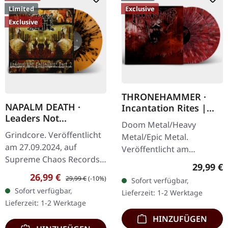
Limited
Exclusive
Exclusive
THRONEHAMMER ·
NAPALM DEATH ·
Incantation Rites |
Leaders Not
SPLATTER 2LP
Doom Metal/Heavy
Followers: Part 2 |
Grindcore. Veröffentlicht
Metal/Epic Metal.
ORANGE/BLACK
am 27.09.2024, auf
Veröffentlicht am
SPLATTER LP
Supreme Chaos Records.
21.10.2022, auf Supreme
Reguläre
29,99 €
Exklusives Splatter-Vinyl
Chaos Records. SCR-
Verkaufspreis:
Regulärer Preis:
26,99 €
29,99 €
(-10%)
Sofort verfügbar,
mit Insert und schwerem
exklusives Transparent
Sofort verfügbar,
Lieferzeit: 1-2 Werktage
Cover, limitiert auf 100…
Rot/Schwarz/Weiß…
Lieferzeit: 1-2 Werktage
HINZUFÜGEN