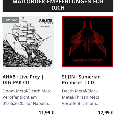
MAILORDER-EMPFEHLUNGEN FÜR
DICH
Limited
AHAB · Live Prey |
SIJJIN · Sumerian
DIGIPAK CD
Promises | CD
Doom Metal/Death Metal.
Death Metal/Black
Veröffentlicht am
Metal/Thrash Metal.
01.06.2020, auf Napalm
Veröffentlicht am
Records. Limitierte
12.11.2021, auf Sepulchral
Regulärer Preis:
Reguläre
11,99 €
12,99 €
Auflage im DigiPak. Als
Voice Records. CD im