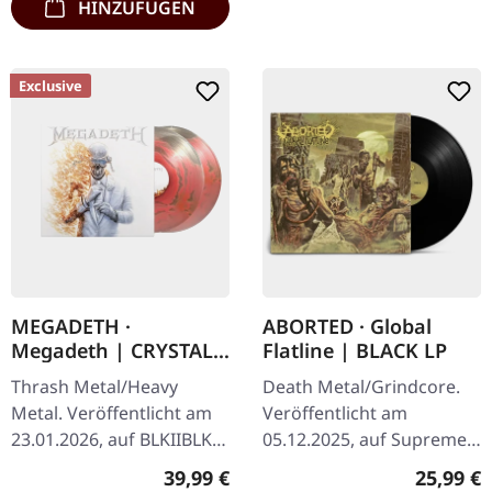
HINZUFÜGEN
Exclusive
MEGADETH ·
ABORTED · Global
Megadeth | CRYSTAL
Flatline | BLACK LP
RED ORGANZA 2LP
Thrash Metal/Heavy
Death Metal/Grindcore.
Metal. Veröffentlicht am
Veröffentlicht am
23.01.2026, auf BLKIIBLK.
05.12.2025, auf Supreme
"Crystal Red Organza"
Chaos Records.
Regulärer Preis:
Reguläre
39,99 €
25,99 €