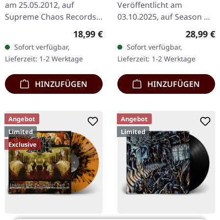
am 25.05.2012, auf
Veröffentlicht am
LP
Supreme Chaos Records.
03.10.2025, auf Season Of
Schweres schwarzes Vinyl
Mist. Lila Vinyl mit
Regulärer Preis:
Reguläre
18,99 €
28,99 €
im Gatefold-Cover mit
bedruckten Innenhüllen.
Sofort verfügbar,
Sofort verfügbar,
exklusivem Bonus-Song.
Limitiert auf 350
Lieferzeit: 1-2 Werktage
Lieferzeit: 1-2 Werktage
Limitiert…
Exemplare. An der…
HINZUFÜGEN
HINZUFÜGEN
Angebot
Angebot
Limited
Limited
Exclusive