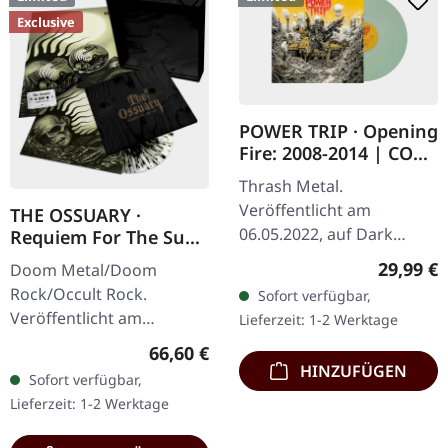
Exclusive
POWER TRIP · Opening
Fire: 2008-2014 | COKE
BOTTLE CLEAR GREEN
Thrash Metal.
LP
Veröffentlicht am
THE OSSUARY ·
06.05.2022, auf Dark
Requiem For The Sun
Operative. Coke Bottle
| WOODEN LP+MC+CD
Reguläre
29,99 €
Doom Metal/Doom
BOX
Clear Vinyl. Limitierte
Rock/Occult Rock.
Sofort verfügbar,
Auflage. Power Trip
Veröffentlicht am
Lieferzeit: 1-2 Werktage
liefern pure Energie mit…
23.05.2025, auf Supreme
Regulärer Preis:
66,60 €
Chaos Records. Ultra
HINZUFÜGEN
Sofort verfügbar,
schwere, handgearbeitete
Lieferzeit: 1-2 Werktage
Holzbox mit graviertem
Logo…