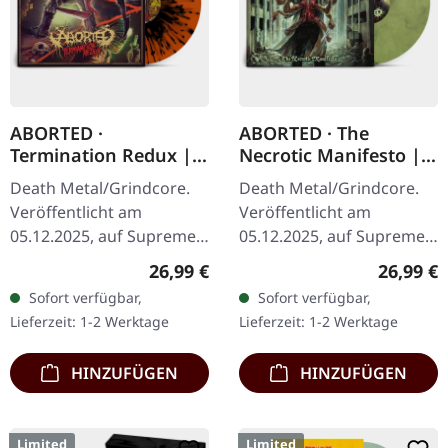
ABORTED ·
ABORTED · The
Termination Redux |
Necrotic Manifesto |
ORANGE/BLACK
TRANSPARENT
Death Metal/Grindcore.
Death Metal/Grindcore.
SPLATTER LP
LIME/BLACK MARBLED
Veröffentlicht am
Veröffentlicht am
LP
05.12.2025, auf Supreme
05.12.2025, auf Supreme
Chaos Records.
Chaos Records.
Regulärer Preis:
Reguläre
26,99 €
26,99 €
Orangenes Vinyl mit
Transparent
Sofort verfügbar,
Sofort verfügbar,
schwarzen Splattern -
Grüngelb/Schwarz "Evil
Lieferzeit: 1-2 Werktage
Lieferzeit: 1-2 Werktage
"Slash Splatter Vinyl".…
Slime" marmoriertes
Vinyl.…
HINZUFÜGEN
HINZUFÜGEN
Limited
Limited