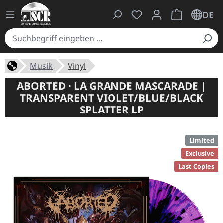
Du hast 0 Produkte auf
Warenkorb ent
DE
Musik
Vinyl
ABORTED · LA GRANDE MASCARADE |
TRANSPARENT VIOLET/BLUE/BLACK
SPLATTER LP
Limited
Exclusive
Last Copies