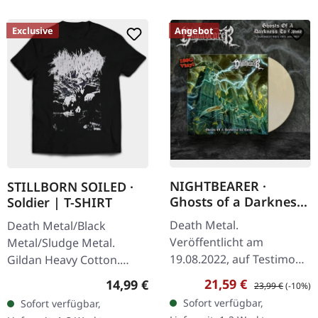
Exclusive
Angebot
NIGHTBEARER ·
STILLBORN SOILED ·
Ghosts of a Darkness
Soldier | T-SHIRT
to Come |
Death Metal.
Death Metal/Black
CLEAR/WHITE LP
Veröffentlicht am
Metal/Sludge Metal.
19.08.2022, auf Testimony
Gildan Heavy Cotton.
Records. Transparent
100% Baumwolle.
Verkaufspreis:
Regulärer Preis:
21,59 €
Regulärer Preis:
14,99 €
23,99 €
(-10%)
weißes Vinyl. 'Ghosts of a
Sofort verfügbar,
Sofort verfügbar,
Darkness to Come' von