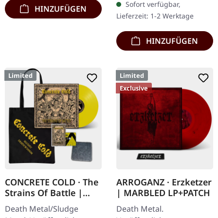
Sofort verfügbar,
HINZUFÜGEN
schwerem Cover und
Lieferzeit: 1-2 Werktage
Insert. Limitiert auf 100…
HINZUFÜGEN
Limited
Limited
Exclusive
CONCRETE COLD · The
ARROGANZ · Erzketzer
Strains Of Battle |
| MARBLED LP+PATCH
VINYL BUNDLE
Death Metal/Sludge
Death Metal.