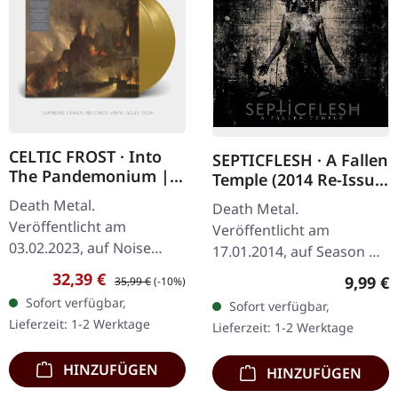
CELTIC FROST · Into
SEPTICFLESH · A Fallen
The Pandemonium |
Temple (2014 Re-Issue)
GOLD 2LP
| CD
Death Metal.
Death Metal.
Veröffentlicht am
Veröffentlicht am
03.02.2023, auf Noise
17.01.2014, auf Season Of
Records. Goldenes
Mist. CD im Jewelcase.
Verkaufspreis:
Regulärer Preis:
32,39 €
Regulär
9,99 €
35,99 €
(-10%)
Doppelvinyl im Gatefold
Septicflesh liefern mit „A
Sofort verfügbar,
Sofort verfügbar,
Cover, 180g Vinyl-
Fallen Temple" ein
Lieferzeit: 1-2 Werktage
Lieferzeit: 1-2 Werktage
Pressung. Celtic Frosts
atmosphärisches…
"Into The…
HINZUFÜGEN
HINZUFÜGEN