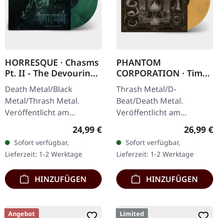
HORRESQUE · Chasms
PHANTOM
Pt. II - The Devouring
CORPORATION · Time
Exorbitance |
And Tide | ORANGE
Death Metal/Black
Thrash Metal/D-
MARBLED LP
MARBLED LP
Metal/Thrash Metal.
Beat/Death Metal.
Veröffentlicht am
Veröffentlicht am
22.03.2024, auf Supreme
12.12.2025, auf Supreme
Regulärer Preis:
Reguläre
24,99 €
26,99 €
Chaos Records. Exklusives
Chaos Records. Orange
Sofort verfügbar,
Sofort verfügbar,
'Malstrom
marmoriertes Vinyl mit
Lieferzeit: 1-2 Werktage
Lieferzeit: 1-2 Werktage
Clear/Grün/Schwarz
Insert. Limitiert auf 150…
marmoriertes'…
HINZUFÜGEN
HINZUFÜGEN
Angebot
Limited