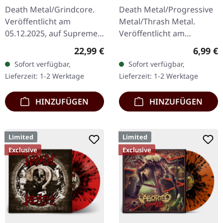
TRANSPARENT
Death | CD
Death Metal/Grindcore.
Death Metal/Progressive
RED/BLACK LP
Veröffentlicht am
Metal/Thrash Metal.
05.12.2025, auf Supreme
Veröffentlicht am
Chaos Records. Zum
08.08.2008, auf Supreme
Regulärer Preis:
Regulär
22,99 €
6,99 €
ersten Mal auf Vinyl mit
Chaos Records. CD im
Sofort verfügbar,
Sofort verfügbar,
speziellem Mastering
Jewelcase mit 8-seitigem
Lieferzeit: 1-2 Werktage
Lieferzeit: 1-2 Werktage
extra für Vinyl.…
Booklet.…
HINZUFÜGEN
HINZUFÜGEN
Limited
Limited
Exclusive
Exclusive